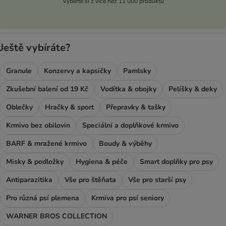
Vyberte si z více než 11 000 produktů
Ještě vybíráte?
Granule
Konzervy a kapsičky
Pamlsky
Zkušební balení od 19 Kč
Vodítka & obojky
Pelíšky & deky
Oblečky
Hračky & sport
Přepravky & tašky
Krmivo bez obilovin
Speciální a doplňkové krmivo
BARF & mražené krmivo
Boudy & výběhy
Misky & podložky
Hygiena & péče
Smart doplňky pro psy
Antiparazitika
Vše pro štěňata
Vše pro starší psy
Pro různá psí plemena
Krmiva pro psí seniory
WARNER BROS COLLECTION