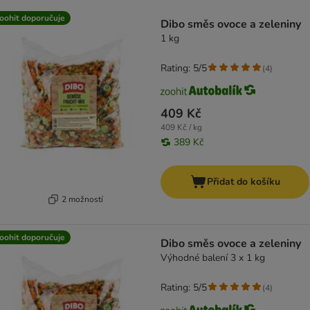
product items have been changed
oohit doporučuje
Dibo směs ovoce a zeleniny
1 kg
Rating: 5/5
(
4
)
409 Kč
409 Kč / kg
389 Kč
Přidat do košíku
2 možností
oohit doporučuje
Dibo směs ovoce a zeleniny
Výhodné balení 3 x 1 kg
Rating: 5/5
(
4
)