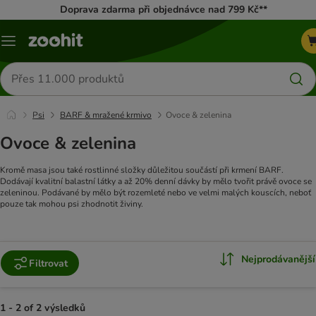
Doprava zdarma při objednávce nad 799 Kč**
Menu
Hledat
produkty
Psi
BARF & mražené krmivo
Ovoce & zelenina
Ovoce & zelenina
Kromě masa jsou také rostlinné složky důležitou součástí při krmení BARF.
Dodávají kvalitní balastní látky a až 20% denní dávky by mělo tvořit právě ovoce se
zeleninou. Podávané by mělo být rozemleté nebo ve velmi malých kouscích, neboť
pouze tak mohou psi zhodnotit živiny.
Nejprodávanější
Filtrovat
1 - 2 of 2 výsledků