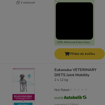
2 možností
-10% Aktivovat Extra slevu
Přidat do košíku
Eukanuba VETERINARY
DIETS Joint Mobility
2 x 12 kg
Not Rated
jednotlivě
2 778 Kč