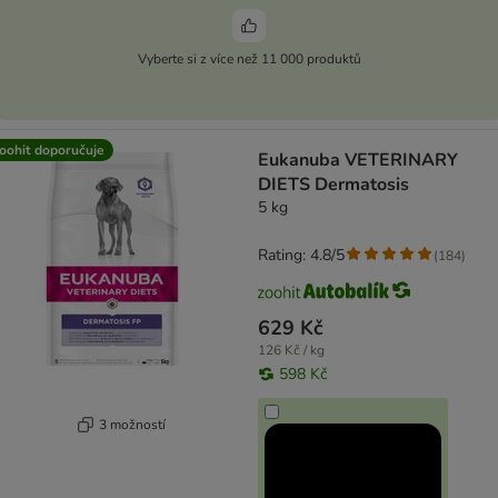
Vyberte si z více než 11 000 produktů
oohit doporučuje
Eukanuba VETERINARY
DIETS Dermatosis
5 kg
Rating: 4.8/5
(
184
)
629 Kč
126 Kč / kg
598 Kč
3 možností