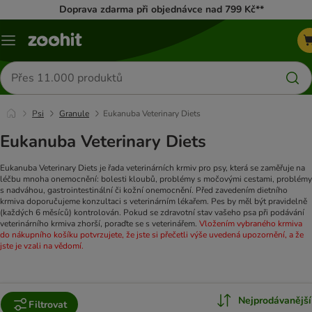
Doprava zdarma při objednávce nad 799 Kč**
Menu
Hledat
produkty
Psi
Granule
Eukanuba Veterinary Diets
Eukanuba Veterinary Diets
Eukanuba Veterinary Diets je řada veterinárních krmiv pro psy, která se zaměřuje na
léčbu mnoha onemocnění: bolesti kloubů, problémy s močovými cestami, problémy
s nadváhou, gastrointestinální či kožní onemocnění.
Před zavedením dietního
krmiva doporučujeme konzultaci s veterinárním lékařem. Pes by měl být pravidelně
(každých 6 měsíců) kontrolován. Pokud se zdravotní stav vašeho psa při podávání
veterinárního krmiva zhorší, poraďte se s veterinářem.
Vložením vybraného krmiva
do nákupního košíku potvrzujete, že jste si přečetli výše uvedená upozornění, a že
jste je vzali na vědomí.
Nejprodávanější
Filtrovat