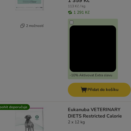
1 359 Kč
113 Kč / kg
1 291 Kč
2 možností
-10% Aktivovat Extra slevu
Přidat do košíku
oohit doporučuje
Eukanuba VETERINARY
DIETS Restricted Calorie
2 x 12 kg