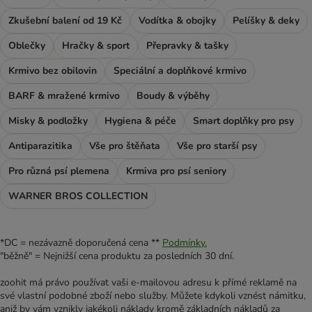
Zkušební balení od 19 Kč
Vodítka & obojky
Pelíšky & deky
Oblečky
Hračky & sport
Přepravky & tašky
Krmivo bez obilovin
Speciální a doplňkové krmivo
BARF & mražené krmivo
Boudy & výběhy
Misky & podložky
Hygiena & péče
Smart doplňky pro psy
Antiparazitika
Vše pro štěňata
Vše pro starší psy
Pro různá psí plemena
Krmiva pro psí seniory
WARNER BROS COLLECTION
*DC = nezávazně doporučená cena **
Podmínky.
"běžně" = Nejnižší cena produktu za posledních 30 dní.
zoohit má právo používat vaši e-mailovou adresu k přímé reklamě na
své vlastní podobné zboží nebo služby. Můžete kdykoli vznést námitku,
aniž by vám vznikly jakékoli náklady kromě základních nákladů za