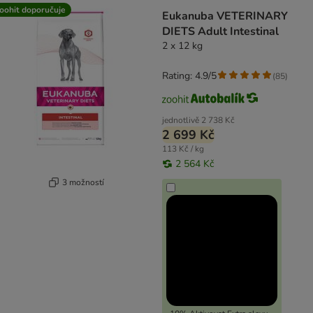
oohit doporučuje
Eukanuba VETERINARY
DIETS Adult Intestinal
2 x 12 kg
Rating: 4.9/5
(
85
)
jednotlivě
2 738 Kč
2 699 Kč
113 Kč / kg
2 564 Kč
3 možností