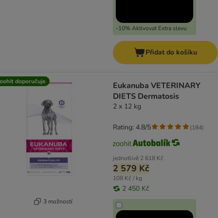
-10% Aktivovat Extra slevu
Přidat do košíku
oohit doporučuje
Eukanuba VETERINARY
DIETS Dermatosis
2 x 12 kg
Rating: 4.8/5
(
184
)
jednotlivě
2 618 Kč
2 579 Kč
108 Kč / kg
2 450 Kč
3 možností