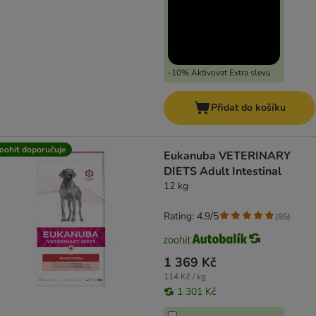
-10% Aktivovat Extra slevu
Přidat do košíku
oohit doporučuje
Eukanuba VETERINARY
DIETS Adult Intestinal
12 kg
Rating: 4.9/5
(
85
)
1 369 Kč
114 Kč / kg
1 301 Kč