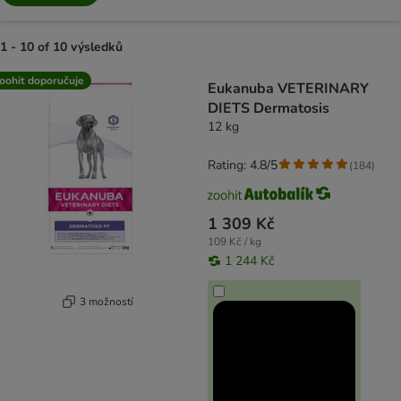
1 - 10 of 10 výsledků
product items have been changed
oohit doporučuje
Eukanuba VETERINARY
DIETS Dermatosis
12 kg
Rating: 4.8/5
(
184
)
1 309 Kč
109 Kč / kg
1 244 Kč
3 možností