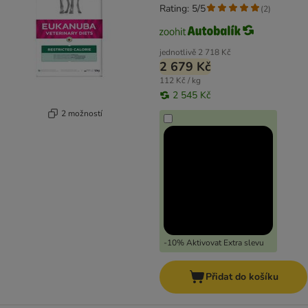
Rating: 5/5
(
2
)
jednotlivě
2 718 Kč
2 679 Kč
112 Kč / kg
2 545 Kč
2 možností
-10% Aktivovat Extra slevu
Přidat do košíku