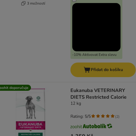
3 možností
-10% Aktivovat Extra slevu
Přidat do košíku
oohit doporučuje
Eukanuba VETERINARY
DIETS Restricted Calorie
12 kg
Rating: 5/5
(
2
)