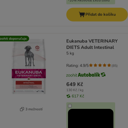
-10% Aktivovat Extra slevu
Přidat do košíku
oohit doporučuje
Eukanuba VETERINARY
DIETS Adult Intestinal
5 kg
Rating: 4.9/5
(
85
)
649 Kč
130 Kč / kg
617 Kč
3 možností