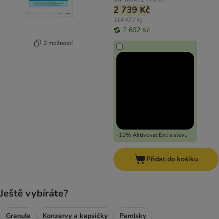
2 739 Kč
114 Kč / kg
2 602 Kč
2 možností
-10% Aktivovat Extra slevu
Přidat do košíku
Ještě vybíráte?
Granule
Konzervy a kapsičky
Pamlsky