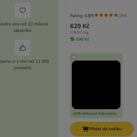
Rating: 4.8/5
(
184
)
ůvěra více než 10 milionů
629 Kč
zákazníků
126 Kč / kg
598 Kč
berte si z více než 11 000
produktů
-10% Aktivovat Extra slevu
Přidat do košíku