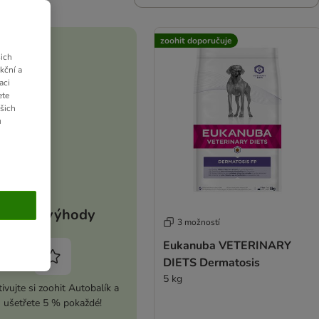
zoohit doporučuje
ich
kční a
aci
ete
ašich
u
Vaše výhody
3 možností
Eukanuba VETERINARY
DIETS Dermatosis
5 kg
ivujte si zoohit Autobalík a
ušetřete 5 % pokaždé!