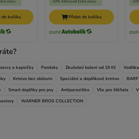
tra slevu
-10% Aktivovat Extra slevu
-10%
t do košíku
Přidat do košíku
ráte?
zervy a kapsičky
Pamlsky
Zkušební balení od 19 Kč
Vodítka
šky
Krmivo bez obilovin
Speciální a doplňkové krmivo
BARF 
e
Smart doplňky pro psy
Antiparazitika
Vše pro štěňata
V
seniory
WARNER BROS COLLECTION