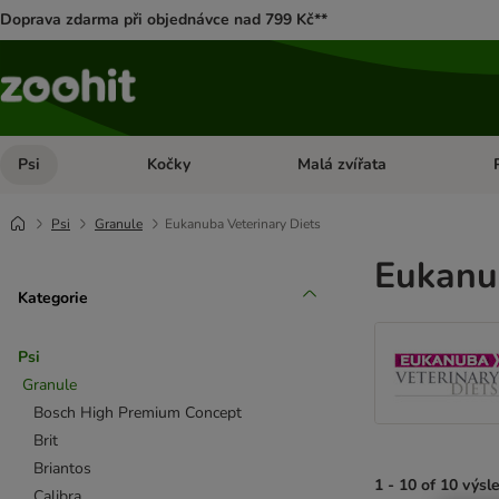
Doprava zdarma při objednávce nad 799 Kč**
Psi
Kočky
Malá zvířata
Otevřít menu: Psi
Otevřít menu: Kočky
Ote
Psi
Granule
Eukanuba Veterinary Diets
Eukanub
Kategorie
Psi
Granule
Bosch High Premium Concept
Brit
Briantos
1 - 10 of 10 výsl
Calibra