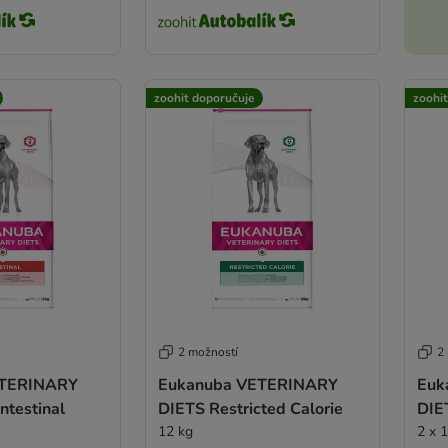
zoohit doporučuje
zoohi
2 možností
2
ETERINARY
Eukanuba VETERINARY
Euk
lt Intestinal
DIETS Restricted Calorie
DIET
12 kg
2 x 