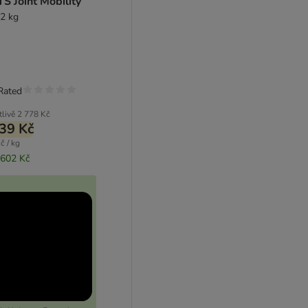
S Joint Mobility
12 kg
Rated
tlivě
2 778 Kč
39 Kč
č / kg
 602 Kč