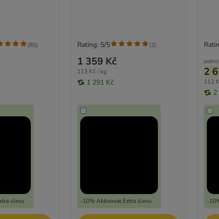
Rating: 5/5
Ratin
(
85
)
(
2
)
1 359 Kč
jedno
2 6
113 Kč / kg
1 291 Kč
112 K
2
tra slevu
-10% Aktivovat Extra slevu
-10%