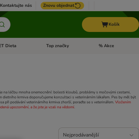
Kontaktujte nás
Znovu objednat
Košík
ET Dieta
Top značky
% Akce
t menu: Koně
Otevřít menu: + VET Dieta
Otevřít menu: Top znač
ěřuje na léčbu mnoha onemocnění: bolesti kloubů, problémy s močovými cestami,
 dietního krmiva doporučujeme konzultaci s veterinárním lékařem. Pes by měl být
a při podávání veterinárního krmiva zhorší, poraďte se s veterinářem.
Vložením
dená upozornění, a že jste je vzali na vědomí.
Nejprodávanější