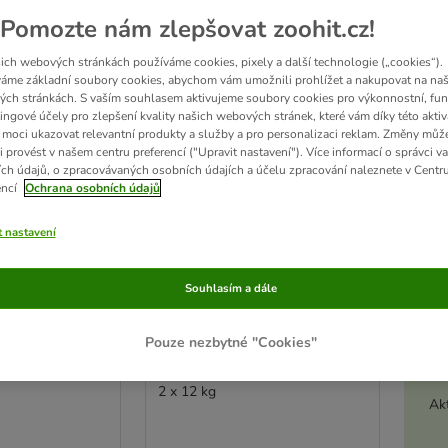
Pomozte nám zlepšovat zoohit.cz!
ve been changed
zoohit doporučuje
ich webových stránkách používáme cookies, pixely a další technologie („cookies“).
áme základní soubory cookies, abychom vám umožnili prohlížet a nakupovat na naš
ch stránkách. S vaším souhlasem aktivujeme soubory cookies pro výkonnostní, fun
ingové účely pro zlepšení kvality našich webových stránek, které vám díky této aktiv
moci ukazovat relevantní produkty a služby a pro personalizaci reklam. Změny můž
i provést v našem centru preferencí ("Upravit nastavení"). Více informací o správci v
ch údajů, o zpracovávaných osobních údajích a účelu zpracování naleznete v Centr
encí
Ochrana osobních údajů
t nastavení
Souhlasím a dále
3 možností
Pouze nezbytné "Cookies"
ETERINARY
Eukanuba VETERINARY
osis
DIETS Dermatosis
2 x 12 kg
Akt