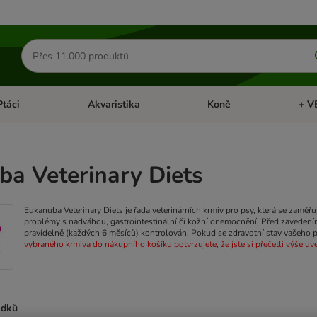
Hledat
produkty
Ptáci
Akvaristika
Koně
+ V
vřít menu: Malá zvířata
Otevřít menu: Ptáci
Otevřít menu: Akvaristika
Otevří
a Veterinary Diets
Eukanuba Veterinary Diets je řada veterinárních krmiv pro psy, která se zam
problémy s nadváhou, gastrointestinální či kožní onemocnění.
Před zavedením
pravidelně (každých 6 měsíců) kontrolován. Pokud se zdravotní stav vašeho ps
vybraného krmiva do nákupního košíku potvrzujete, že jste si přečetli výše uve
edků