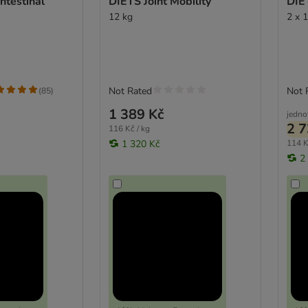
lt Intestinal
DIETS Joint Mobility
DIET
12 kg
2 x 
Not Rated
Not 
(
85
)
1 389 Kč
jedno
2 7
116 Kč / kg
1 320 Kč
114 K
2