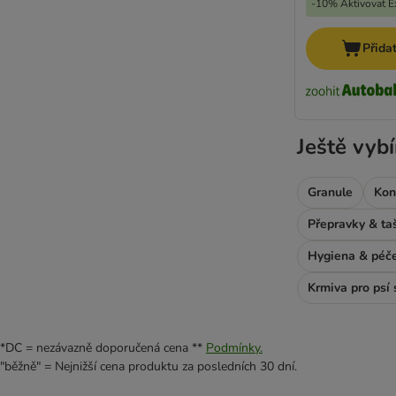
-10% Aktivovat Ex
SPECIFIC Veterinary Diet
Tropidog
Přida
Trovet
Virbac Veterinary HPM
Wiejska Zagroda
WOW
Ještě vybí
Yarrah Bio
Zooplus Bio
Ziwi Peak
Granule
Kon
Přepravky & ta
Hygiena & péč
Krmiva pro psí 
*DC = nezávazně doporučená cena **
Podmínky.
"běžně" = Nejnižší cena produktu za posledních 30 dní.