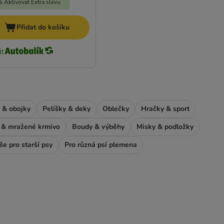
 Aktivovat Extra slevu
Přidat do košíku
 & obojky
Pelíšky & deky
Oblečky
Hračky & sport
& mražené krmivo
Boudy & výběhy
Misky & podložky
še pro starší psy
Pro různá psí plemena