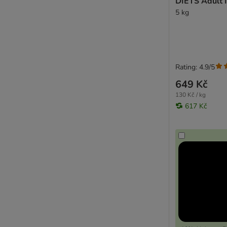
DIETS Adu
Prolife
5 kg
Purina Beneful
Arquivet
PURINA ONE
PURINA PRO PLAN Veterinary Diets
Rating: 4.9/5
Rafi
RINTI
649 Kč
Robur (Bozita)
130 Kč / kg
Herrmanns
617 Kč
Rosie's Farm
Bon Menu
Royal Canin Care Nutrition
Royal Canin Club/Sel.
Royal Canin Veterinary & Expert
Oasy
Schesir
Simpsons Premium
Smølke