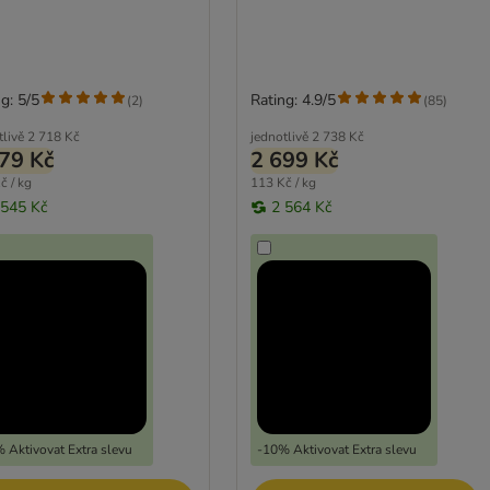
g: 5/5
Rating: 4.9/5
(
2
)
(
85
)
tlivě
2 718 Kč
jednotlivě
2 738 Kč
79 Kč
2 699 Kč
č / kg
113 Kč / kg
 545 Kč
2 564 Kč
 Aktivovat Extra slevu
-10% Aktivovat Extra slevu