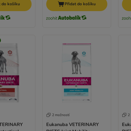
t do košíku
Přidat do košíku
2 možností
2
ETERINARY
Eukanuba VETERINARY
Euk