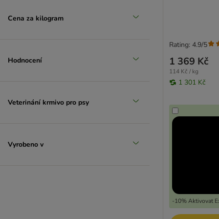
Friskies
Frolic
Cena za kilogram
Golden Eagle
GranataPet
Rating: 4.9/5
Green Petfood
1 369 Kč
Hodnocení
Greenwoods
114 Kč / kg
Happy Dog
1 301 Kč
Hill's Prescription Diet
James Wellbeloved
Veterinání krmivo pro psy
Chappi
Isegrim
Josera
Vyrobeno v
JULIUS-K9
Lily's Kitchen
Luger's
Lupo
MAC's
-10% Aktivovat Ex
Magnusson