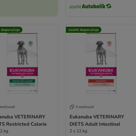
t doporučuje
zoohit doporučuje
 možností
3 možností
anuba VETERINARY
Eukanuba VETERINARY
S Restricted Calorie
DIETS Adult Intestinal
12 kg
2 x 12 kg