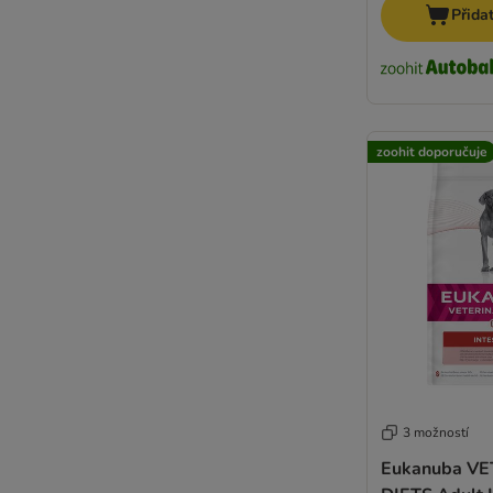
Markus Mühle
Přida
mera
Monge
N&D Farmina
Natura Diet Dog
Natural Greatness
zoohit doporučuje
Natural Trainer
Nature's Variety
Nutriplus
Nutrivet
Opti Life
Optimanova
Pedigree
Pan Mięsko
Perfect Fit
Pitti Boris
3 možností
Rocco Diet Care
Eukanuba V
Primal