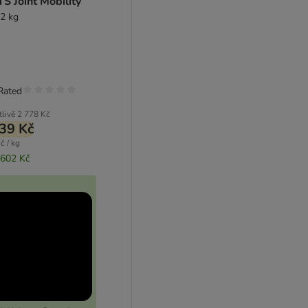
S Joint Mobility
12 kg
Rated
tlivě
2 778 Kč
39 Kč
č / kg
 602 Kč