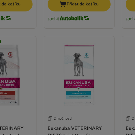
t do košíku
Přidat do košíku
2 možností
2
ETERINARY
Eukanuba VETERINARY
Euk