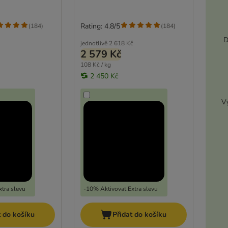
Rating: 4.8/5
(
184
)
(
184
)
D
jednotlivě
2 618 Kč
2 579 Kč
108 Kč / kg
2 450 Kč
Vy
tra slevu
-10% Aktivovat Extra slevu
t do košíku
Přidat do košíku