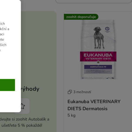
zoohit doporučuje
ich
kční a
aci
ete
ašich
u
Vaše výhody
3 možností
Eukanuba VETERINARY
DIETS Dermatosis
5 kg
ivujte si zoohit Autobalík a
ušetřete 5 % pokaždé!