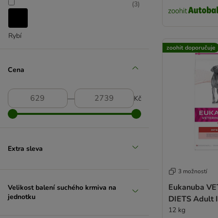
Paws & Patch
(
3
)
PURINA PRO PLAN Veterinary Diets
PURINA PRO PLAN výživové doplňky
Rybí
Rocco Diet Care
zoohit doporučuje
Rinti Canine (dříve Reddy)
Royal Canin CARE Nutrition
Cena
Zylkene
Trixie
―
Kč
Wolf of Wilderness
WolfsBacher
Extra sleva
3 možností
Eukanuba V
Velikost balení suchého krmiva na
jednotku
DIETS Adu
12 kg