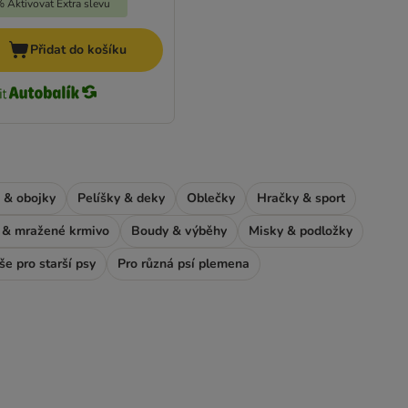
 Aktivovat Extra slevu
Přidat do košíku
 & obojky
Pelíšky & deky
Oblečky
Hračky & sport
& mražené krmivo
Boudy & výběhy
Misky & podložky
še pro starší psy
Pro různá psí plemena