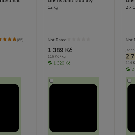
lt Intestinal
DIETS Joint Mobility
DIET
12 kg
2 x 
Not Rated
Not 
(
85
)
1 389 Kč
jedno
2 7
116 Kč / kg
1 320 Kč
114 K
2