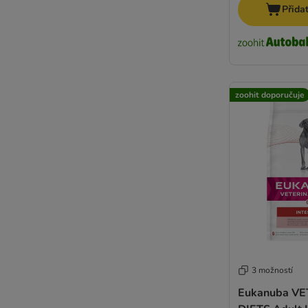
Přida
zoohit doporučuje
3 možností
Eukanuba V