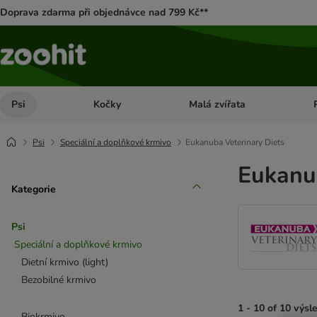
Doprava zdarma při objednávce nad 799 Kč**
Psi
Kočky
Malá zvířata
Otevřít menu: Psi
Otevřít menu: Kočky
Ote
Psi
Speciální a doplňkové krmivo
Eukanuba Veterinary Diets
Eukanub
Kategorie
Psi
Speciální a doplňkové krmivo
Dietní krmivo (light)
Bezobilné krmivo
1 - 10 of 10 výsl
Biokrmivo