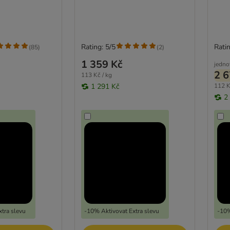
Rating: 5/5
Ratin
(
85
)
(
2
)
1 359 Kč
jedno
2 6
113 Kč / kg
1 291 Kč
112 K
2
tra slevu
-10% Aktivovat Extra slevu
-10%