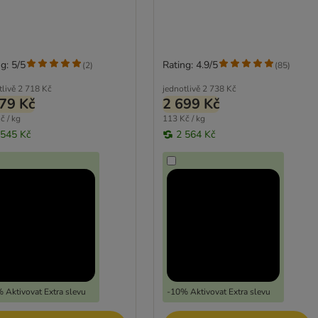
g: 5/5
Rating: 4.9/5
(
2
)
(
85
)
tlivě
2 718 Kč
jednotlivě
2 738 Kč
79 Kč
2 699 Kč
č / kg
113 Kč / kg
 545 Kč
2 564 Kč
 Aktivovat Extra slevu
-10% Aktivovat Extra slevu