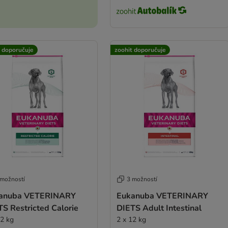
t doporučuje
zoohit doporučuje
 možností
3 možností
anuba VETERINARY
Eukanuba VETERINARY
S Restricted Calorie
DIETS Adult Intestinal
12 kg
2 x 12 kg