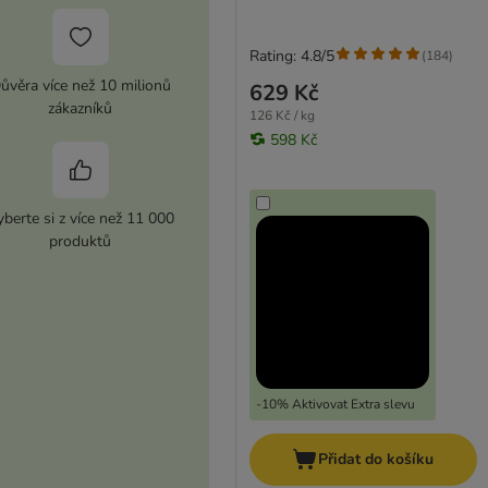
Rating: 4.8/5
(
184
)
ůvěra více než 10 milionů
629 Kč
zákazníků
126 Kč / kg
598 Kč
berte si z více než 11 000
produktů
-10% Aktivovat Extra slevu
Přidat do košíku