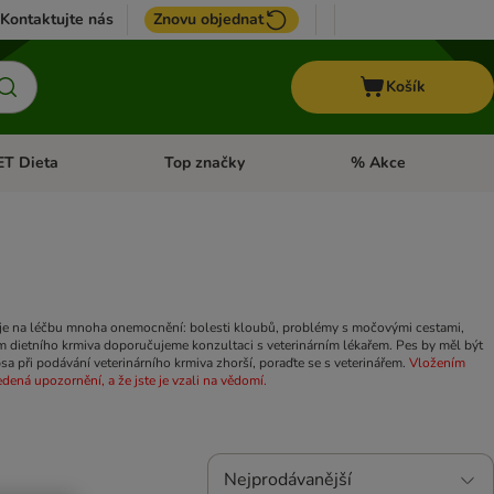
Kontaktujte nás
Znovu objednat
Košík
ET Dieta
Top značky
% Akce
t menu: Koně
Otevřít menu: + VET Dieta
Otevřít menu: Top znač
ěřuje na léčbu mnoha onemocnění: bolesti kloubů, problémy s močovými cestami,
 dietního krmiva doporučujeme konzultaci s veterinárním lékařem. Pes by měl být
a při podávání veterinárního krmiva zhorší, poraďte se s veterinářem.
Vložením
dená upozornění, a že jste je vzali na vědomí.
Nejprodávanější