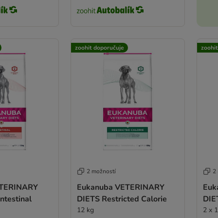
zoohit doporučuje
zoohi
2 možností
2
ETERINARY
Eukanuba VETERINARY
Euk
lt Intestinal
DIETS Restricted Calorie
DIET
12 kg
2 x 