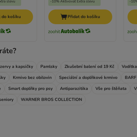
tra slevu
-10% Aktivovat Extra slevu
-10%
t do košíku
Přidat do košíku
ráte?
zervy a kapsičky
Pamlsky
Zkušební balení od 19 Kč
Vodítka
šky
Krmivo bez obilovin
Speciální a doplňkové krmivo
BARF 
e
Smart doplňky pro psy
Antiparazitika
Vše pro štěňata
V
seniory
WARNER BROS COLLECTION