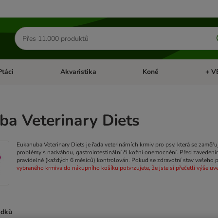
Hledat
produkty
Ptáci
Akvaristika
Koně
+ V
vřít menu: Malá zvířata
Otevřít menu: Ptáci
Otevřít menu: Akvaristika
Otevří
a Veterinary Diets
Eukanuba Veterinary Diets je řada veterinárních krmiv pro psy, která se zam
problémy s nadváhou, gastrointestinální či kožní onemocnění.
Před zavedením
pravidelně (každých 6 měsíců) kontrolován. Pokud se zdravotní stav vašeho ps
vybraného krmiva do nákupního košíku potvrzujete, že jste si přečetli výše uve
edků