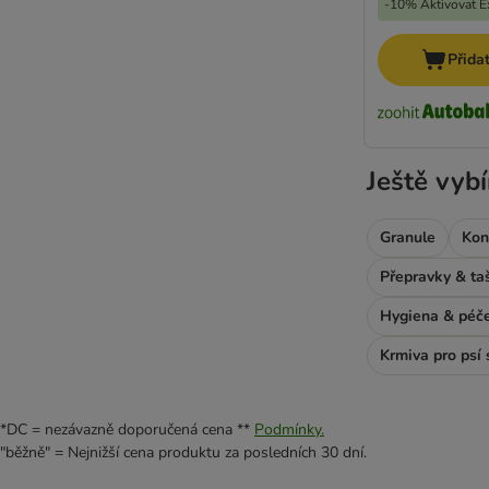
-10% Aktivovat Ex
Přida
Ještě vybí
Granule
Kon
Přepravky & ta
Hygiena & péč
Krmiva pro psí 
*DC = nezávazně doporučená cena **
Podmínky.
"běžně" = Nejnižší cena produktu za posledních 30 dní.