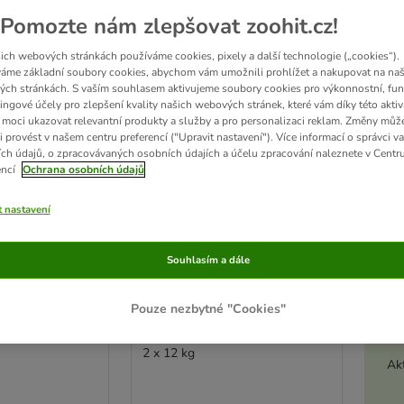
Pomozte nám zlepšovat zoohit.cz!
ve been changed
zoohit doporučuje
ich webových stránkách používáme cookies, pixely a další technologie („cookies“).
áme základní soubory cookies, abychom vám umožnili prohlížet a nakupovat na naš
ch stránkách. S vaším souhlasem aktivujeme soubory cookies pro výkonnostní, fun
ingové účely pro zlepšení kvality našich webových stránek, které vám díky této aktiv
moci ukazovat relevantní produkty a služby a pro personalizaci reklam. Změny můž
i provést v našem centru preferencí ("Upravit nastavení"). Více informací o správci v
ch údajů, o zpracovávaných osobních údajích a účelu zpracování naleznete v Centr
encí
Ochrana osobních údajů
t nastavení
Souhlasím a dále
3 možností
Pouze nezbytné "Cookies"
ETERINARY
Eukanuba VETERINARY
osis
DIETS Dermatosis
2 x 12 kg
Akt