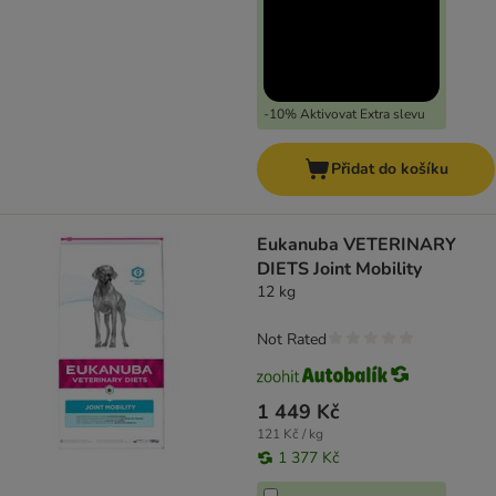
-10% Aktivovat Extra slevu
Přidat do košíku
Eukanuba VETERINARY
DIETS Joint Mobility
12 kg
Not Rated
1 449 Kč
121 Kč / kg
1 377 Kč