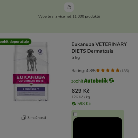
Vyberte si z více než 11 000 produktů
oohit doporučuje
Eukanuba VETERINARY
DIETS Dermatosis
5 kg
Rating: 4.8/5
(
185
)
629 Kč
126 Kč / kg
598 Kč
3 možností