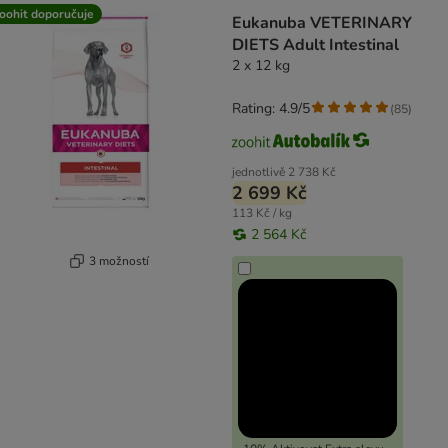
oohit doporučuje
Eukanuba VETERINARY
DIETS Adult Intestinal
2 x 12 kg
Rating: 4.9/5
(
85
)
jednotlivě
2 738 Kč
2 699 Kč
113 Kč / kg
2 564 Kč
3 možností