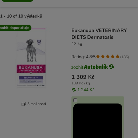
1 - 10 of 10 výsledků
product items have been changed
oohit doporučuje
Eukanuba VETERINARY
DIETS Dermatosis
12 kg
Rating: 4.8/5
(
185
)
1 309 Kč
109 Kč / kg
1 244 Kč
3 možností