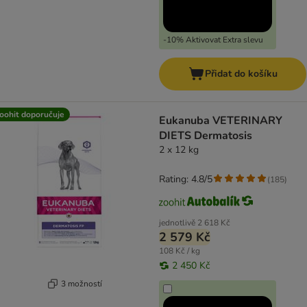
-10% Aktivovat Extra slevu
Přidat do košíku
oohit doporučuje
Eukanuba VETERINARY
DIETS Dermatosis
2 x 12 kg
Rating: 4.8/5
(
185
)
jednotlivě
2 618 Kč
2 579 Kč
108 Kč / kg
2 450 Kč
3 možností