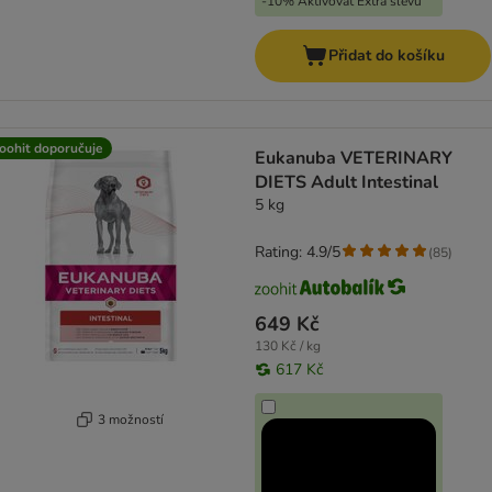
-10% Aktivovat Extra slevu
Přidat do košíku
oohit doporučuje
Eukanuba VETERINARY
DIETS Adult Intestinal
5 kg
Rating: 4.9/5
(
85
)
649 Kč
130 Kč / kg
617 Kč
3 možností