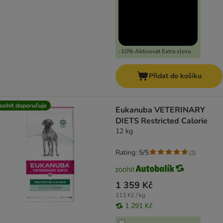
-10% Aktivovat Extra slevu
Přidat do košíku
oohit doporučuje
Eukanuba VETERINARY
DIETS Restricted Calorie
12 kg
Rating: 5/5
(
2
)
1 359 Kč
113 Kč / kg
1 291 Kč