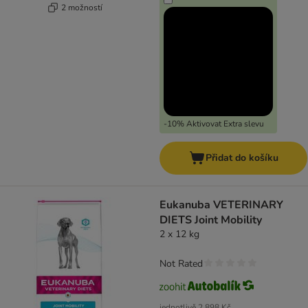
2 možností
-10% Aktivovat Extra slevu
Přidat do košíku
Eukanuba VETERINARY
DIETS Joint Mobility
2 x 12 kg
Not Rated
jednotlivě
2 898 Kč