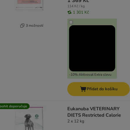
1 369 Kč
114 Kč / kg
1 301 Kč
3 možností
-10% Aktivovat Extra slevu
Přidat do košíku
oohit doporučuje
Eukanuba VETERINARY
DIETS Restricted Calorie
2 x 12 kg