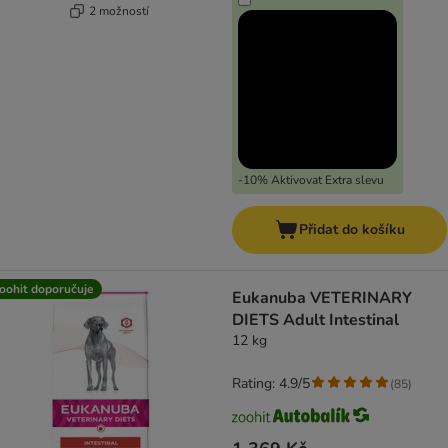
2 možností
-10% Aktivovat Extra slevu
Přidat do košíku
oohit doporučuje
Eukanuba VETERINARY
DIETS Adult Intestinal
12 kg
Rating: 4.9/5
(
85
)