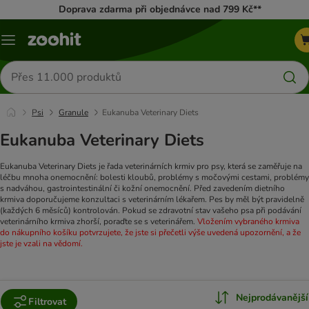
Doprava zdarma při objednávce nad 799 Kč**
Menu
Hledat
produkty
Psi
Granule
Eukanuba Veterinary Diets
Eukanuba Veterinary Diets
Eukanuba Veterinary Diets je řada veterinárních krmiv pro psy, která se zaměřuje na
léčbu mnoha onemocnění: bolesti kloubů, problémy s močovými cestami, problémy
s nadváhou, gastrointestinální či kožní onemocnění.
Před zavedením dietního
krmiva doporučujeme konzultaci s veterinárním lékařem. Pes by měl být pravidelně
(každých 6 měsíců) kontrolován. Pokud se zdravotní stav vašeho psa při podávání
veterinárního krmiva zhorší, poraďte se s veterinářem.
Vložením vybraného krmiva
do nákupního košíku potvrzujete, že jste si přečetli výše uvedená upozornění, a že
jste je vzali na vědomí.
Nejprodávanější
Filtrovat