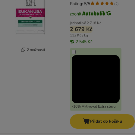
Rating: 5/5
(
2
)
jednotlivě
2 718 Kč
2 679 Kč
112 Kč / kg
2 545 Kč
2 možností
-10% Aktivovat Extra slevu
Přidat do košíku