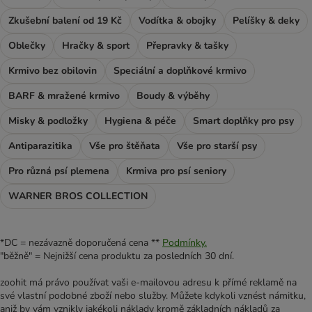
Zkušební balení od 19 Kč
Vodítka & obojky
Pelíšky & deky
Oblečky
Hračky & sport
Přepravky & tašky
Krmivo bez obilovin
Speciální a doplňkové krmivo
BARF & mražené krmivo
Boudy & výběhy
Misky & podložky
Hygiena & péče
Smart doplňky pro psy
Antiparazitika
Vše pro štěňata
Vše pro starší psy
Pro různá psí plemena
Krmiva pro psí seniory
WARNER BROS COLLECTION
*DC = nezávazně doporučená cena **
Podmínky.
"běžně" = Nejnižší cena produktu za posledních 30 dní.
zoohit má právo používat vaši e-mailovou adresu k přímé reklamě na
své vlastní podobné zboží nebo služby. Můžete kdykoli vznést námitku,
aniž by vám vznikly jakékoli náklady kromě základních nákladů za