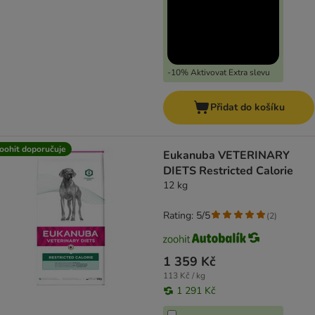
-10% Aktivovat Extra slevu
Přidat do košíku
oohit doporučuje
Eukanuba VETERINARY
DIETS Restricted Calorie
12 kg
Rating: 5/5
(
2
)
1 359 Kč
113 Kč / kg
1 291 Kč