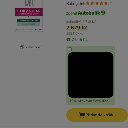
Rating: 5/5
(
2
)
jednotlivě
2 718 Kč
2 679 Kč
112 Kč / kg
2 545 Kč
2 možností
-10% Aktivovat Extra slevu
Přidat do košíku