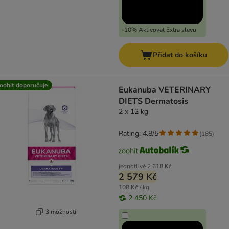
-10% Aktivovat Extra slevu
Přidat do košíku
oohit doporučuje
Eukanuba VETERINARY
DIETS Dermatosis
2 x 12 kg
Rating: 4.8/5
(
185
)
jednotlivě
2 618 Kč
2 579 Kč
108 Kč / kg
2 450 Kč
3 možností