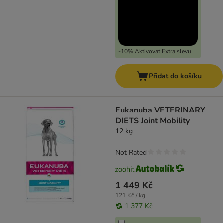
-10% Aktivovat Extra slevu
Přidat do košíku
Eukanuba VETERINARY
DIETS Joint Mobility
12 kg
Not Rated
1 449 Kč
121 Kč / kg
1 377 Kč