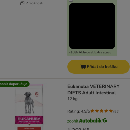
2 možností
-10% Aktivovat Extra slevu
Přidat do košíku
oohit doporučuje
Eukanuba VETERINARY
DIETS Adult Intestinal
12 kg
Rating: 4.9/5
(
85
)