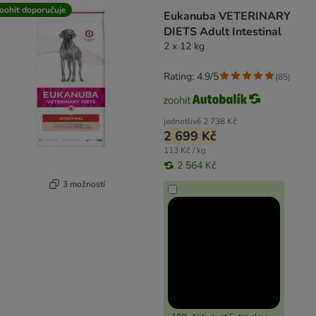
oohit doporučuje
Eukanuba VETERINARY
DIETS Adult Intestinal
2 x 12 kg
Rating: 4.9/5
(
85
)
jednotlivě
2 738 Kč
2 699 Kč
113 Kč / kg
2 564 Kč
3 možností