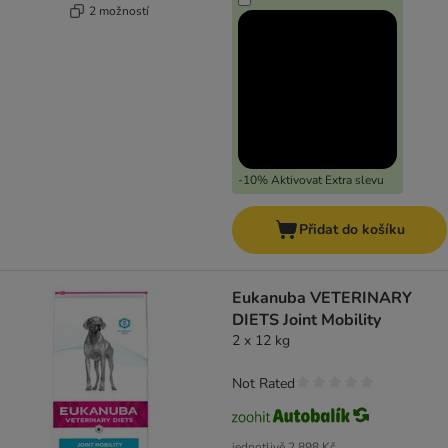
2 možností
-10% Aktivovat Extra slevu
Přidat do košíku
Eukanuba VETERINARY
DIETS Joint Mobility
2 x 12 kg
Not Rated
jednotlivě
2 898 Kč