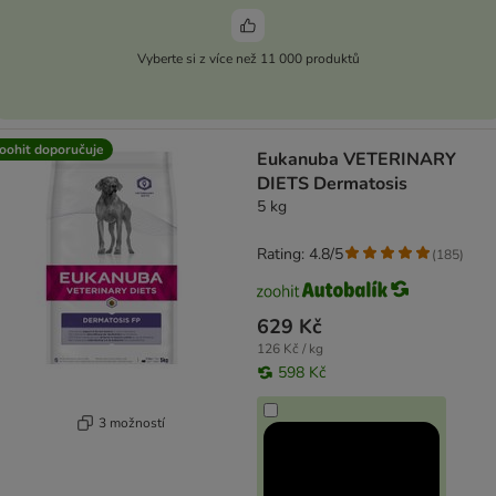
Vyberte si z více než 11 000 produktů
oohit doporučuje
Eukanuba VETERINARY
DIETS Dermatosis
5 kg
Rating: 4.8/5
(
185
)
629 Kč
126 Kč / kg
598 Kč
3 možností