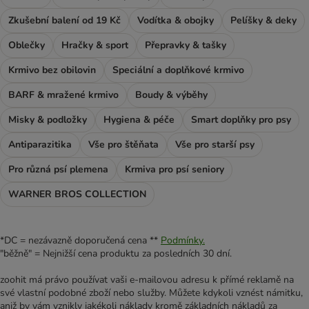
Zkušební balení od 19 Kč
Vodítka & obojky
Pelíšky & deky
Oblečky
Hračky & sport
Přepravky & tašky
Krmivo bez obilovin
Speciální a doplňkové krmivo
BARF & mražené krmivo
Boudy & výběhy
Misky & podložky
Hygiena & péče
Smart doplňky pro psy
Antiparazitika
Vše pro štěňata
Vše pro starší psy
Pro různá psí plemena
Krmiva pro psí seniory
WARNER BROS COLLECTION
*DC = nezávazně doporučená cena **
Podmínky.
"běžně" = Nejnižší cena produktu za posledních 30 dní.
zoohit má právo používat vaši e-mailovou adresu k přímé reklamě na
své vlastní podobné zboží nebo služby. Můžete kdykoli vznést námitku,
aniž by vám vznikly jakékoli náklady kromě základních nákladů za