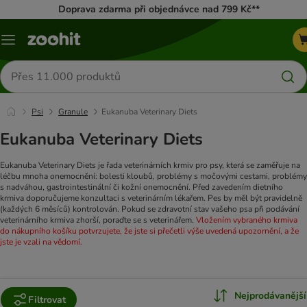
Doprava zdarma při objednávce nad 799 Kč**
Menu
Hledat
produkty
Psi
Granule
Eukanuba Veterinary Diets
Eukanuba Veterinary Diets
Eukanuba Veterinary Diets je řada veterinárních krmiv pro psy, která se zaměřuje na
léčbu mnoha onemocnění: bolesti kloubů, problémy s močovými cestami, problémy
s nadváhou, gastrointestinální či kožní onemocnění.
Před zavedením dietního
krmiva doporučujeme konzultaci s veterinárním lékařem. Pes by měl být pravidelně
(každých 6 měsíců) kontrolován. Pokud se zdravotní stav vašeho psa při podávání
veterinárního krmiva zhorší, poraďte se s veterinářem.
Vložením vybraného krmiva
do nákupního košíku potvrzujete, že jste si přečetli výše uvedená upozornění, a že
jste je vzali na vědomí.
Nejprodávanější
Filtrovat