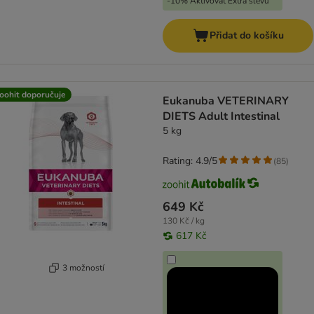
-10% Aktivovat Extra slevu
Přidat do košíku
oohit doporučuje
Eukanuba VETERINARY
DIETS Adult Intestinal
5 kg
Rating: 4.9/5
(
85
)
649 Kč
130 Kč / kg
617 Kč
3 možností