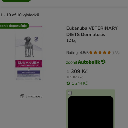
1 - 10 of 10 výsledků
product items have been changed
oohit doporučuje
Eukanuba VETERINARY
DIETS Dermatosis
12 kg
Rating: 4.8/5
(
185
)
1 309 Kč
109 Kč / kg
1 244 Kč
3 možností