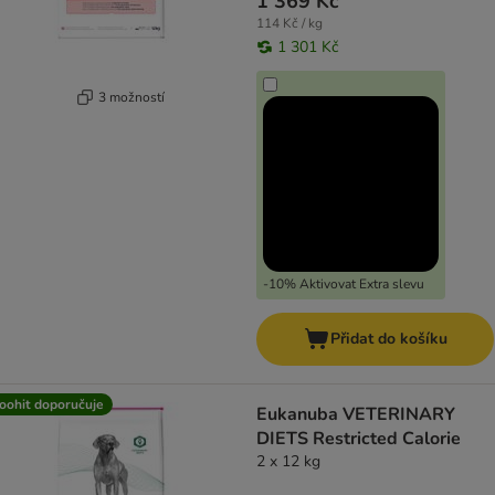
1 369 Kč
114 Kč / kg
1 301 Kč
3 možností
-10% Aktivovat Extra slevu
Přidat do košíku
oohit doporučuje
Eukanuba VETERINARY
DIETS Restricted Calorie
2 x 12 kg