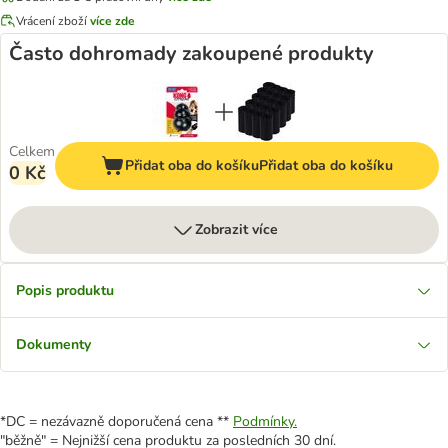
Vrácení zboží
více zde
Často dohromady zakoupené produkty
Celkem
Přidat oba do košíku
Přidat oba do košíku
0 Kč
Zobrazit více
Popis produktu
Dokumenty
*DC = nezávazně doporučená cena **
Podmínky.
"běžně" = Nejnižší cena produktu za posledních 30 dní.