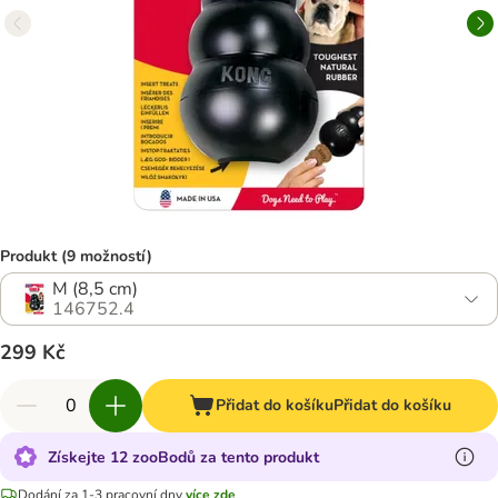
Produkt (9 možností)
M (8,5 cm)
146752.4
299 Kč
Přidat do košíku
Přidat do košíku
Získejte 12 zooBodů za tento produkt
Dodání za 1-3 pracovní dny
více zde