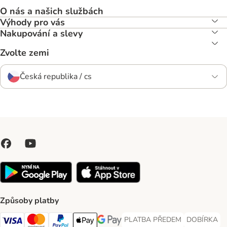
O nás a našich službách
Výhody pro vás
Nakupování a slevy
Zvolte zemi
Česká republika / cs
Způsoby platby
PLATBA PŘEDEM
DOBÍRKA
PLATBA PŘEDEM Payment Met
DOBÍRKA Pa
Visa Payment Method
Mastercard Payment Method
PayPal Payment Method
Apple pay Payment Method
GooglePay Payment Method