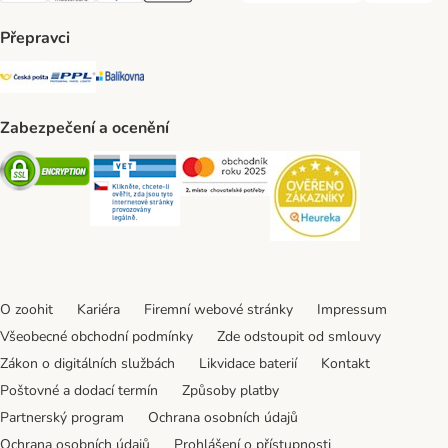
Přepravci
Česká pošta Shipping Method
PPL Shipping Method
Balíkovna Shipping Method
Zabezpečení a ocenění
Security
Security
Security
Security
O zoohit
Kariéra
Firemní webové stránky
Impressum
Všeobecné obchodní podmínky
Zde odstoupit od smlouvy
Zákon o digitálních službách
Likvidace baterií
Kontakt
Poštovné a dodací termín
Způsoby platby
Partnerský program
Ochrana osobních údajů
Ochrana osobních údajů
Prohlášení o přístupnosti