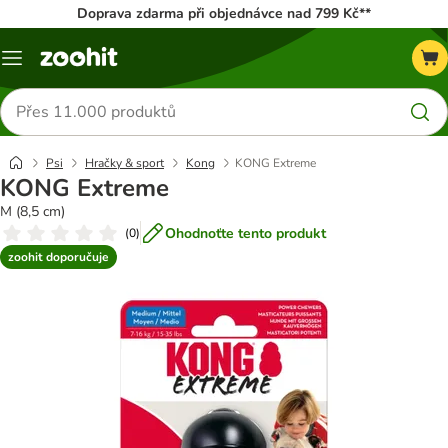
Doprava zdarma při objednávce nad 799 Kč**
Menu
Hledat
produkty
Psi
Hračky & sport
Kong
KONG Extreme
KONG Extreme
M (8,5 cm)
Ohodnoťte tento produkt
(
0
)
zoohit doporučuje