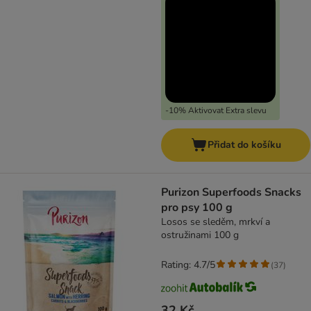
-10% Aktivovat Extra slevu
Přidat do košíku
Purizon Superfoods Snacks
pro psy 100 g
Losos se sleděm, mrkví a
ostružinami 100 g
Rating: 4.7/5
(
37
)
32 Kč