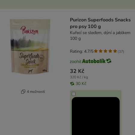
Purizon Superfoods Snacks
pro psy 100 g
Kuřecí se sleďem, dýní a jablkem
100 g
Rating: 4.7/5
(
37
)
32 Kč
320 Kč / kg
30 Kč
4 možností