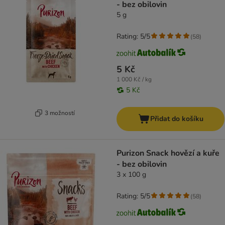
- bez obilovin
5 g
Rating: 5/5
(
58
)
5 Kč
1 000 Kč / kg
5 Kč
3 možností
Přidat do košíku
Purizon Snack hovězí a kuře
- bez obilovin
3 x 100 g
Rating: 5/5
(
58
)