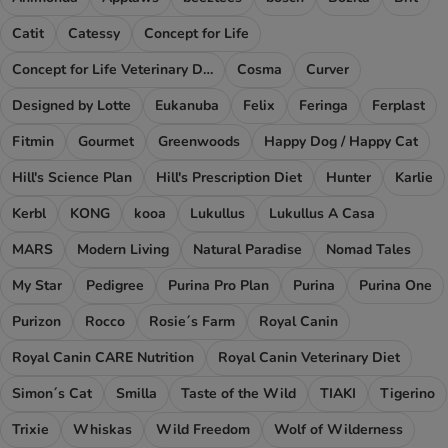
Catit
Catessy
Concept for Life
Concept for Life Veterinary Diet
Cosma
Curver
Designed by Lotte
Eukanuba
Felix
Feringa
Ferplast
Fitmin
Gourmet
Greenwoods
Happy Dog / Happy Cat
Hill's Science Plan
Hill's Prescription Diet
Hunter
Karlie
Kerbl
KONG
kooa
Lukullus
Lukullus A Casa
MARS
Modern Living
Natural Paradise
Nomad Tales
My Star
Pedigree
Purina Pro Plan
Purina
Purina One
Purizon
Rocco
Rosie´s Farm
Royal Canin
Royal Canin CARE Nutrition
Royal Canin Veterinary Diet
Simon´s Cat
Smilla
Taste of the Wild
TIAKI
Tigerino
Trixie
Whiskas
Wild Freedom
Wolf of Wilderness