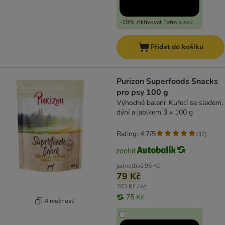
-10% Aktivovat Extra slevu
Přidat do košíku
Purizon Superfoods Snacks
pro psy 100 g
Výhodné balení: Kuřecí se sleďem,
dýní a jablkem 3 x 100 g
Rating: 4.7/5
(
37
)
jednotlivě
96 Kč
79 Kč
263 Kč / kg
75 Kč
4 možností