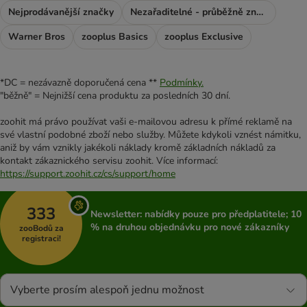
Nejprodávanější značky
Nezařaditelné - průběžně značky
Warner Bros
zooplus Basics
zooplus Exclusive
*DC = nezávazně doporučená cena **
Podmínky.
"běžně" = Nejnižší cena produktu za posledních 30 dní.
zoohit má právo používat vaši e-mailovou adresu k přímé reklamě na
své vlastní podobné zboží nebo služby. Můžete kdykoli vznést námitku,
aniž by vám vznikly jakékoli náklady kromě základních nákladů za
kontakt zákaznického servisu zoohit. Více informací:
https://support.zoohit.cz/cs/support/home
333
Newsletter: nabídky pouze pro předplatitele; 10
% na druhou objednávku pro nové zákazníky
zooBodů za
registraci!
Vyberte prosím alespoň jednu možnost