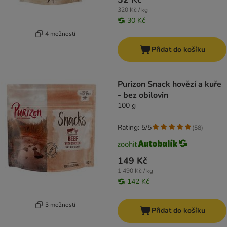
320 Kč / kg
30 Kč
4 možností
Přidat do košíku
Purizon Snack hovězí a kuře
- bez obilovin
100 g
Rating: 5/5
(
58
)
149 Kč
1 490 Kč / kg
142 Kč
3 možností
Přidat do košíku