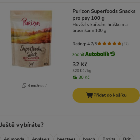
Purizon Superfoods Snacks
pro psy 100 g
Hovězí s kuřecím, hráškem a
brusinkami 100 g
Rating: 4.7/5
(
37
)
32 Kč
320 Kč / kg
30 Kč
4 možností
Přidat do košíku
Ještě vybíráte?
Animonda
Applaws
beeztees
bosch
Bozita
Brit