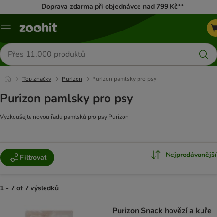
Doprava zdarma při objednávce nad 799 Kč**
Menu
Hledat
produkty
Top značky
Purizon
Purizon pamlsky pro psy
Purizon pamlsky pro psy
Vyzkoušejte novou řadu pamlsků pro psy Purizon
Nejprodávanější
Filtrovat
1 - 7 of 7 výsledků
product items have been changed
Purizon Snack hovězí a kuře