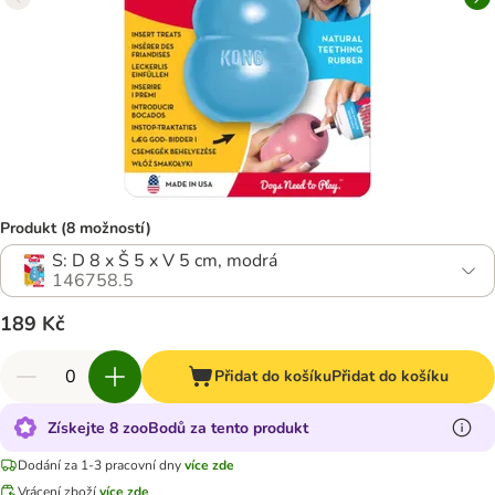
Produkt (8 možností)
S: D 8 x Š 5 x V 5 cm, modrá
146758.5
189 Kč
Přidat do košíku
Přidat do košíku
Získejte 8 zooBodů za tento produkt
Dodání za 1-3 pracovní dny
více zde
Vrácení zboží
více zde