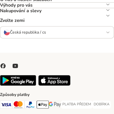
Výhody pro vás
Nakupování a slevy
Zvolte zemi
Česká republika / cs
Způsoby platby
PLATBA PŘEDEM
DOBÍRKA
PLATBA PŘEDEM Payment Met
DOBÍRKA Pa
Visa Payment Method
Mastercard Payment Method
PayPal Payment Method
Apple pay Payment Method
GooglePay Payment Method