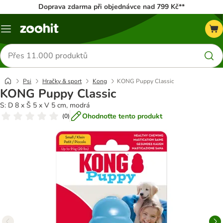
Doprava zdarma při objednávce nad 799 Kč**
Menu
Hledat
produkty
Psi
Hračky & sport
Kong
KONG Puppy Classic
KONG Puppy Classic
S: D 8 x Š 5 x V 5 cm, modrá
Ohodnoťte tento produkt
(
0
)