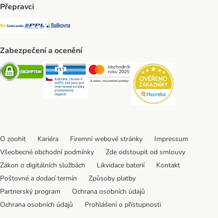
Přepravci
Česká pošta Shipping Method
PPL Shipping Method
Balíkovna Shipping Method
Zabezpečení a ocenění
Security
Security
Security
Security
O zoohit
Kariéra
Firemní webové stránky
Impressum
Všeobecné obchodní podmínky
Zde odstoupit od smlouvy
Zákon o digitálních službách
Likvidace baterií
Kontakt
Poštovné a dodací termín
Způsoby platby
Partnerský program
Ochrana osobních údajů
Ochrana osobních údajů
Prohlášení o přístupnosti