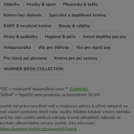
Oblečky
Hračky & sport
Přepravky & tašky
Krmivo bez obilovin
Speciální a doplňkové krmivo
BARF & mražené krmivo
Boudy & výběhy
Misky & podložky
Hygiena & péče
Smart doplňky pro psy
Antiparazitika
Vše pro štěňata
Vše pro starší psy
Pro různá psí plemena
Krmiva pro psí seniory
WARNER BROS COLLECTION
*DC = nezávazně doporučená cena **
Podmínky.
"běžně" = Nejnižší cena produktu za posledních 30 dní.
zoohit má právo používat vaši e-mailovou adresu k přímé reklamě na
své vlastní podobné zboží nebo služby. Můžete kdykoli vznést námitku,
aniž by vám vznikly jakékoli náklady kromě základních nákladů za
kontakt zákaznického servisu zoohit. Více informací:
https://support.zoohit.cz/cs/support/home