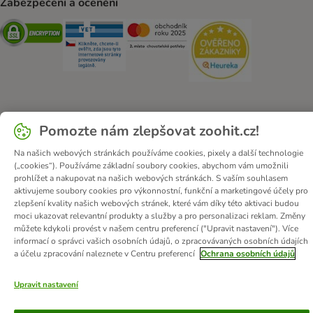
Zabezpečení a ocenění
Security
Security
Security
Security
Pomozte nám zlepšovat zoohit.cz!
O zoohit
Kariéra
Firemní webové stránky
Impressum
Všeobecné obchodní podmínky
Zde odstoupit od smlouvy
Na našich webových stránkách používáme cookies, pixely a další technologie
(„cookies“). Používáme základní soubory cookies, abychom vám umožnili
Zákon o digitálních službách
Likvidace baterií
Kontakt
prohlížet a nakupovat na našich webových stránkách. S vaším souhlasem
Poštovné a dodací termín
Způsoby platby
aktivujeme soubory cookies pro výkonnostní, funkční a marketingové účely pro
zlepšení kvality našich webových stránek, které vám díky této aktivaci budou
Partnerský program
Ochrana osobních údajů
moci ukazovat relevantní produkty a služby a pro personalizaci reklam. Změny
Ochrana osobních údajů
Prohlášení o přístupnosti
můžete kdykoli provést v našem centru preferencí ("Upravit nastavení"). Více
informací o správci vašich osobních údajů, o zpracovávaných osobních údajích
© zooplus SE
2026
a účelu zpracování naleznete v Centru preferencí
Ochrana osobních údajů
Upravit nastavení