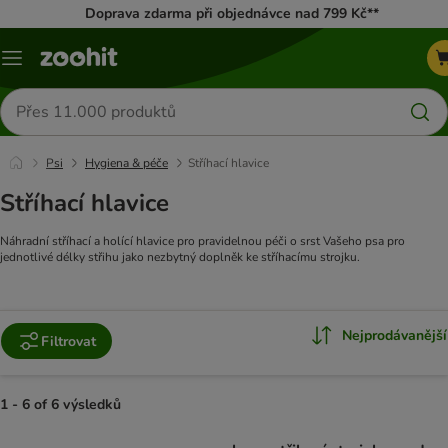
Doprava zdarma při objednávce nad 799 Kč**
Menu
Hledat
produkty
Psi
Hygiena & péče
Stříhací hlavice
Stříhací hlavice
Náhradní stříhací a holící hlavice pro pravidelnou péči o srst Vašeho psa pro
jednotlivé délky střihu jako nezbytný doplněk ke stříhacímu strojku.
Nejprodávanější
Filtrovat
1 - 6 of 6 výsledků
product items have been changed