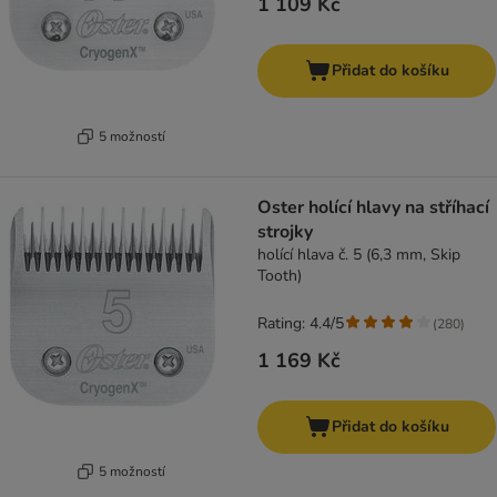
1 109 Kč
Přidat do košíku
5 možností
Oster holící hlavy na stříhací
strojky
holící hlava č. 5 (6,3 mm, Skip
Tooth)
Rating: 4.4/5
(
280
)
1 169 Kč
Přidat do košíku
5 možností