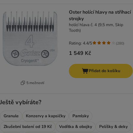
Oster holící hlavy na stříhací
strojky
holící hlava č. 4 (9,5 mm, Skip
Tooth)
Rating: 4.4/5
(
280
)
1 549 Kč
Přidat do košíku
5 možností
Ještě vybíráte?
Granule
Konzervy a kapsičky
Pamlsky
Zkušební balení od 19 Kč
Vodítka & obojky
Pelíšky & deky