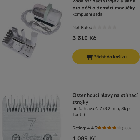
kooa střihací strojek a sada
pro péči o domácí mazlíčky
kompletní sada
Not Rated
3 619 Kč
Přidat do košíku
Oster holící hlavy na stříhací
strojky
holící hlava č. 7 (3,2 mm, Skip
Tooth)
Rating: 4.4/5
(
280
)
1 089 Kč