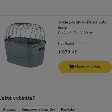
Trixie přední košík na kolo
šedý
D 42 x Š 30 x V 39 cm
Not Rated
1 079 Kč
Přidat do košíku
Ještě vybíráte?
Granule
Konzervy a kapsičky
Pamlsky