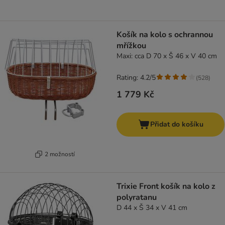
Košík na kolo s ochrannou
mřížkou
Maxi: cca D 70 x Š 46 x V 40 cm
Rating: 4.2/5
(
528
)
1 779 Kč
Přidat do košíku
2 možností
Trixie Front košík na kolo z
polyratanu
D 44 x Š 34 x V 41 cm