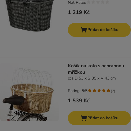
Not Rated
1 219 Kč
Přidat do košíku
Košík na kolo s ochrannou
mřížkou
cca D 53 x Š 35 x V 43 cm
Rating: 5/5
(
2
)
1 539 Kč
Přidat do košíku