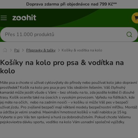
Doprava zdarma při objednávce nad 799 Kč**
Menu
Hledat
produkty
Psi
Přepravky & tašky
Košíky & vodítka na kolo
Košíky na kolo pro psa & vodítka na
kolo
Máte psa a chcete si užívat cyklovýlety do přírody nebo používat kolo jako dopravní
prostředek? Košík na kolo pro psa je pro Vás ideálním řešením. Váš čtyřnohý
kamarád může jezdit všude s Vámi – bez ohledu na to, zda jezdíte krátké či dlouhé
trasy. Košík oceníte také na úsecích s vysokým provozem. Vpředu na řídítkách, kde
jej máte na očích, nebo na zadním nosiči – v košíku si může Váš pes v bezpečí
užívat jízdu. Pro zvýšené bezpečí mají některé modely bezpečnostní mřížku. Montáž
a údržba je velmi snadná. Maximální hmotnost košíků v naší nabídce je 15 kg.
Vyberte si pro Vás ten správný a hurá za dobrodružstvím. Pokud chcete Vašemu
pejskoviextra dávku sportu, vodítko na kolo Vám usnadní společné vyjížďky.