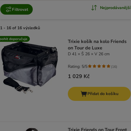
Nejprodávanější
Filtrovat
1 - 16 of 16 výsledků
product items have been changed
oohit doporučuje
Trixie košík na kolo Friends
on Tour de Luxe
D 41 × Š 26 × V 26 cm
Rating: 5/5
(
16
)
1 029 Kč
Přidat do košíku
Trixie Friends on Tour Front