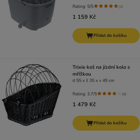
Rating: 5/5
(
1
)
1 159 Kč
Přidat do košíku
Trixie koš na jízdní kolo s
mřížkou
d 55 x š 35 x v 49 cm
Rating: 3.7/5
(
6
)
1 479 Kč
Přidat do košíku