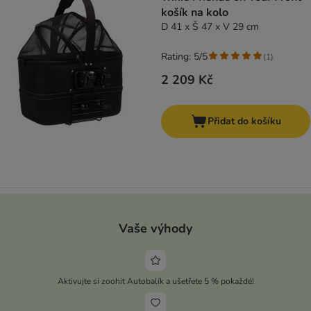
košík na kolo
D 41 x Š 47 x V 29 cm
Rating: 5/5
(
1
)
2 209 Kč
Přidat do košíku
Vaše výhody
Aktivujte si zoohit Autobalík a ušetřete 5 % pokaždé!