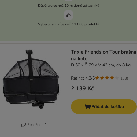
Důvěra více než 10 milionů zákazníků
Vyberte si z více než 11 000 produktů
Trixie Friends on Tour brašna
na kolo
D 60 x Š 29 x V 42 cm, do 8 kg
Rating: 4.3/5
(
173
)
2 139 Kč
Přidat do košíku
2 možností