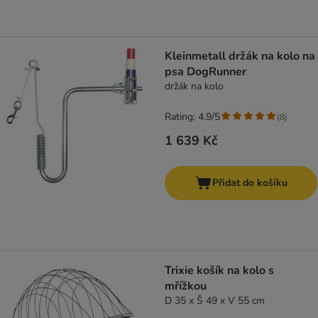
Kleinmetall držák na kolo na
psa DogRunner
držák na kolo
Rating: 4.9/5
(
8
)
1 639 Kč
Přidat do košíku
Trixie košík na kolo s
mřížkou
D 35 x Š 49 x V 55 cm