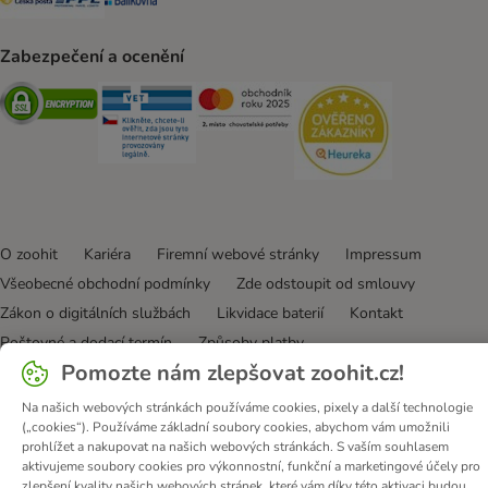
Zabezpečení a ocenění
Security
Security
Security
Security
O zoohit
Kariéra
Firemní webové stránky
Impressum
Všeobecné obchodní podmínky
Zde odstoupit od smlouvy
Zákon o digitálních službách
Likvidace baterií
Kontakt
Poštovné a dodací termín
Způsoby platby
Pomozte nám zlepšovat zoohit.cz!
Partnerský program
Ochrana osobních údajů
Ochrana osobních údajů
Prohlášení o přístupnosti
Na našich webových stránkách používáme cookies, pixely a další technologie
(„cookies“). Používáme základní soubory cookies, abychom vám umožnili
© zooplus SE
2026
prohlížet a nakupovat na našich webových stránkách. S vaším souhlasem
aktivujeme soubory cookies pro výkonnostní, funkční a marketingové účely pro
zlepšení kvality našich webových stránek, které vám díky této aktivaci budou