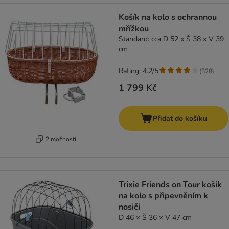
Košík na kolo s ochrannou
mřížkou
Standard: cca D 52 x Š 38 x V 39
cm
Rating: 4.2/5
(
528
)
1 799 Kč
Přidat do košíku
2 možností
Trixie Friends on Tour košík
na kolo s připevněním k
nosiči
D 46 × Š 36 × V 47 cm