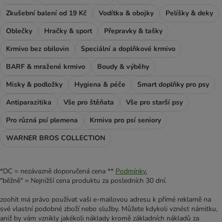
Zkušební balení od 19 Kč
Vodítka & obojky
Pelíšky & deky
Oblečky
Hračky & sport
Přepravky & tašky
Krmivo bez obilovin
Speciální a doplňkové krmivo
BARF & mražené krmivo
Boudy & výběhy
Misky & podložky
Hygiena & péče
Smart doplňky pro psy
Antiparazitika
Vše pro štěňata
Vše pro starší psy
Pro různá psí plemena
Krmiva pro psí seniory
WARNER BROS COLLECTION
*DC = nezávazně doporučená cena **
Podmínky.
"běžně" = Nejnižší cena produktu za posledních 30 dní.
zoohit má právo používat vaši e-mailovou adresu k přímé reklamě na
své vlastní podobné zboží nebo služby. Můžete kdykoli vznést námitku,
aniž by vám vznikly jakékoli náklady kromě základních nákladů za