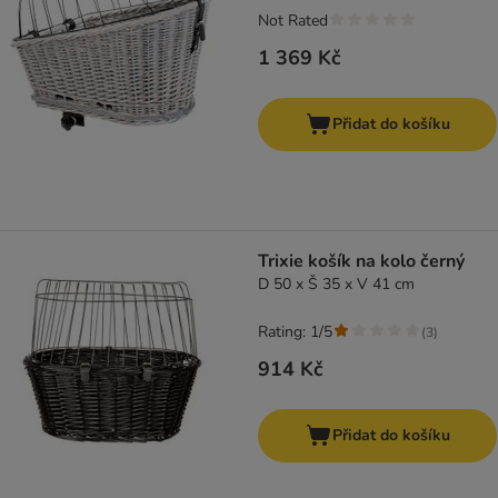
Not Rated
1 369 Kč
Přidat do košíku
Trixie košík na kolo černý
D 50 x Š 35 x V 41 cm
Rating: 1/5
(
3
)
914 Kč
Přidat do košíku