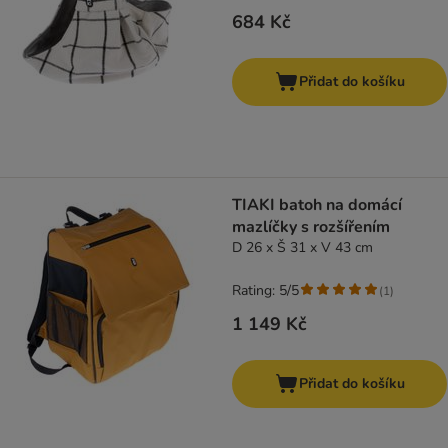
684 Kč
Přidat do košíku
TIAKI batoh na domácí
mazlíčky s rozšířením
D 26 x Š 31 x V 43 cm
Rating: 5/5
(
1
)
1 149 Kč
Přidat do košíku