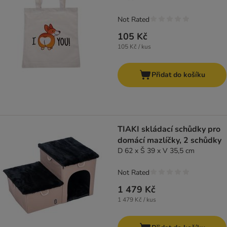
Not Rated
105 Kč
105 Kč / kus
Přidat do košíku
TIAKI skládací schůdky pro
domácí mazlíčky, 2 schůdky
D 62 x Š 39 x V 35,5 cm
Not Rated
1 479 Kč
1 479 Kč / kus