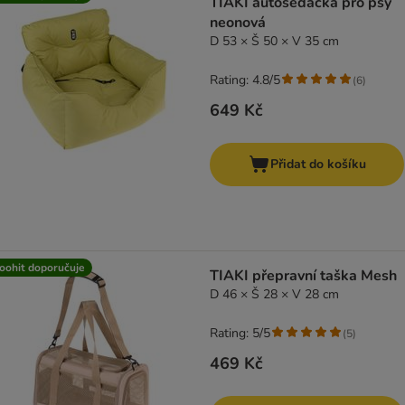
TIAKI autosedačka pro psy
neonová
D 53 × Š 50 × V 35 cm
Rating: 4.8/5
(
6
)
649 Kč
Přidat do košíku
oohit doporučuje
TIAKI přepravní taška Mesh
D 46 × Š 28 × V 28 cm
Rating: 5/5
(
5
)
469 Kč