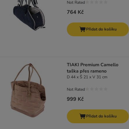
Not Rated
764 Kč
Přidat do košíku
TIAKI Premium Camello
taška přes rameno
D 44 x Š 21 x V 31 cm
Not Rated
999 Kč
Přidat do košíku