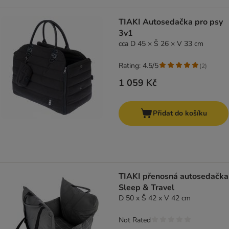
TIAKI Autosedačka pro psy
3v1
cca D 45 × Š 26 × V 33 cm
Rating: 4.5/5
(
2
)
1 059 Kč
Přidat do košíku
TIAKI přenosná autosedačka
Sleep & Travel
D 50 x Š 42 x V 42 cm
Not Rated