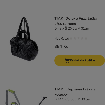
TIAKI Deluxe Fuzz taška
přes rameno
D 48 x Š 20,5 x V 31cm
Not Rated
884 Kč
Přidat do košíku
TIAKI přepravní taška s
kolečky
D 44,5 x Š 30 x V 30 cm