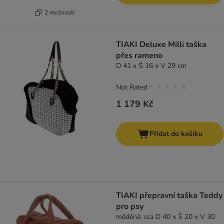
2 možností
TIAKI Deluxe Milli taška
přes rameno
D 41 x Š 16 x V 29 cm
Not Rated
1 179 Kč
Přidat do košíku
TIAKI přepravní taška Teddy
pro psy
měděná: cca D 40 x Š 20 x V 30