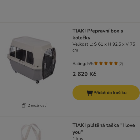
TIAKI Přepravní box s
kolečky
Velikost L: Š 61 x H 92,5 x V 75
cm
Rating: 5/5
(
2
)
2 629 Kč
Přidat do košíku
2 možností
TIAKI plátěná taška "I love
you"
1 kus