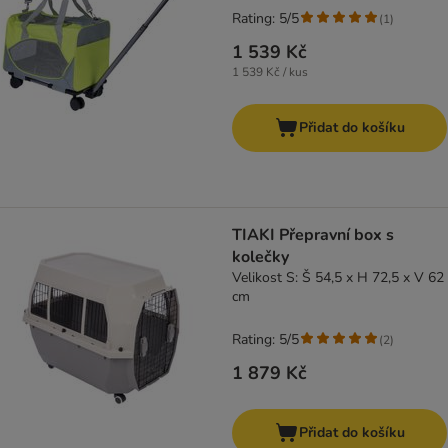
Rating: 5/5
(
1
)
1 539 Kč
1 539 Kč / kus
Přidat do košíku
TIAKI Přepravní box s
kolečky
Velikost S: Š 54,5 x H 72,5 x V 62
cm
Rating: 5/5
(
2
)
1 879 Kč
Přidat do košíku