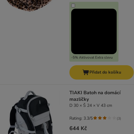
-5% Aktivovat Extra slevu
Přidat do košíku
TIAKI Batoh na domácí
mazlíčky
D 30 × Š 24 × V 43 cm
Rating: 3.3/5
(
3
)
644 Kč