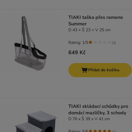
TIAKI taška přes rameno
Summer
D 43 × Š 23 × V 25 cm
Rating: 1/5
(
2
)
649 Kč
Přidat do košíku
TIAKI skládací schůdky pro
domácí mazlíčky, 3 schody
D 76 x Š 39 x V 41 cm
Rating: 5/5
(
1
)