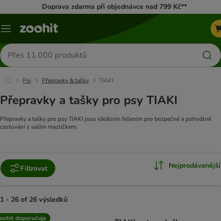
Doprava zdarma při objednávce nad 799 Kč**
Menu
Hledat
produkty
Psi
Přepravky & tašky
TIAKI
Přepravky a tašky pro psy TIAKI
Přepravky a tašky pro psy TIAKI jsou ideálním řešením pro bezpečné a pohodlné
cestování s vaším mazlíčkem.
Nejprodávanější
Filtrovat
1 - 26 of 26 výsledků
product items have been changed
oohit doporučuje