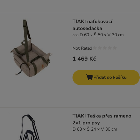
TIAKI nafukovací
autosedačka
cca D 60 x Š 50 x V 30 cm
Not Rated
1 469 Kč
Přidat do košíku
TIAKI Taška přes rameno
2v1 pro psy
D 63 × Š 24 × V 30 cm