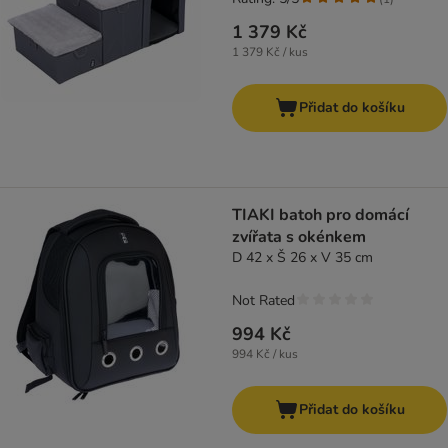
1 379 Kč
1 379 Kč / kus
Přidat do košíku
TIAKI batoh pro domácí
zvířata s okénkem
D 42 x Š 26 x V 35 cm
Not Rated
994 Kč
994 Kč / kus
Přidat do košíku