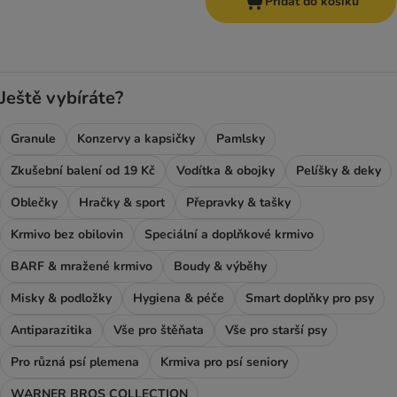
Přidat do košíku
Ještě vybíráte?
Granule
Konzervy a kapsičky
Pamlsky
Zkušební balení od 19 Kč
Vodítka & obojky
Pelíšky & deky
Oblečky
Hračky & sport
Přepravky & tašky
Krmivo bez obilovin
Speciální a doplňkové krmivo
BARF & mražené krmivo
Boudy & výběhy
Misky & podložky
Hygiena & péče
Smart doplňky pro psy
Antiparazitika
Vše pro štěňata
Vše pro starší psy
Pro různá psí plemena
Krmiva pro psí seniory
WARNER BROS COLLECTION