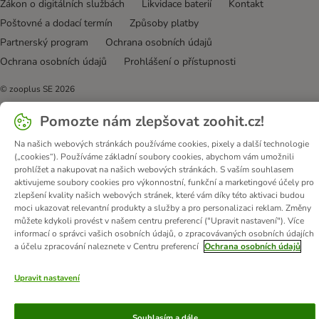
Zákon o digitálních službách
Likvidace baterií
Kontakt
Poštovné a dodací termín
Způsoby platby
Partnerský program
Ochrana osobních údajů
Ochrana osobních údajů
Prohlášení o přístupnosti
© zooplus SE
2026
Pomozte nám zlepšovat zoohit.cz!
Na našich webových stránkách používáme cookies, pixely a další technologie
(„cookies“). Používáme základní soubory cookies, abychom vám umožnili
prohlížet a nakupovat na našich webových stránkách. S vaším souhlasem
aktivujeme soubory cookies pro výkonnostní, funkční a marketingové účely pro
zlepšení kvality našich webových stránek, které vám díky této aktivaci budou
moci ukazovat relevantní produkty a služby a pro personalizaci reklam. Změny
můžete kdykoli provést v našem centru preferencí ("Upravit nastavení"). Více
informací o správci vašich osobních údajů, o zpracovávaných osobních údajích
a účelu zpracování naleznete v Centru preferencí
Ochrana osobních údajů
Upravit nastavení
Souhlasím a dále