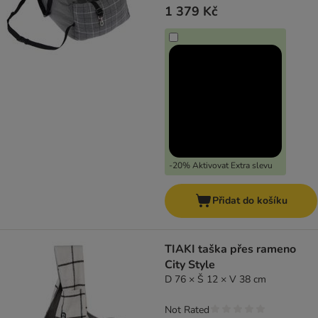
1 379 Kč
-20% Aktivovat Extra slevu
Přidat do košíku
TIAKI taška přes rameno
City Style
D 76 × Š 12 × V 38 cm
Not Rated