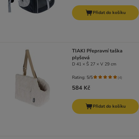
Přidat do košíku
TIAKI Přepravní taška
plyšová
D 41 × Š 27 × V 29 cm
Rating: 5/5
(
4
)
584 Kč
Přidat do košíku