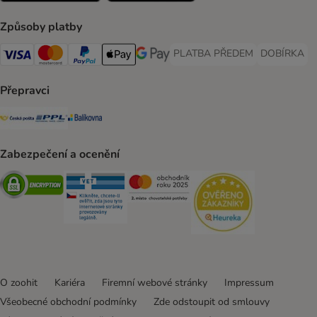
Způsoby platby
PLATBA PŘEDEM
DOBÍRKA
PLATBA PŘEDEM Payment Met
DOBÍRKA Pa
Visa Payment Method
Mastercard Payment Method
PayPal Payment Method
Apple pay Payment Method
GooglePay Payment Method
Přepravci
Česká pošta Shipping Method
PPL Shipping Method
Balíkovna Shipping Method
Zabezpečení a ocenění
Security
Security
Security
Security
O zoohit
Kariéra
Firemní webové stránky
Impressum
Všeobecné obchodní podmínky
Zde odstoupit od smlouvy