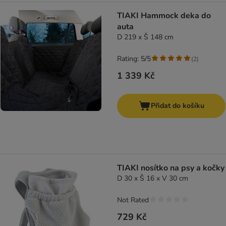
TIAKI Hammock deka do
auta
D 219 x Š 148 cm
Rating: 5/5
(
2
)
1 339 Kč
Přidat do košíku
TIAKI nosítko na psy a kočky
D 30 x Š 16 x V 30 cm
Not Rated
729 Kč