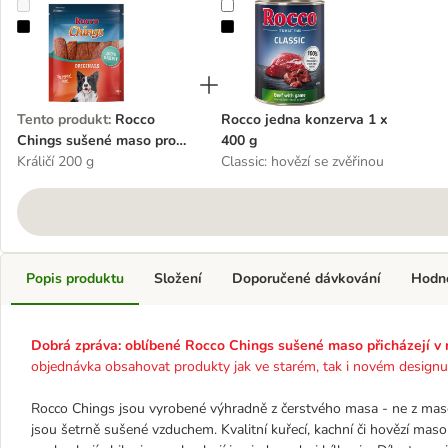
Rocco Chings sušené maso pro psy
Rocco jedna konzerva 1 x 400 g
Tento produkt
:
Rocco
Rocco jedna konzerva 1 x
Chings sušené maso pro
400 g
psy
Králičí 200 g
Classic: hovězí se zvěřinou
Popis produktu
Složení
Doporučené dávkování
Hodn
Dobrá zpráva: oblíbené Rocco Chings sušené maso přicházejí v
objednávka obsahovat produkty jak ve starém, tak i novém designu
Rocco Chings jsou vyrobené výhradně z čerstvého masa - ne z mas
jsou šetrně sušené vzduchem. Kvalitní kuřecí, kachní či hovězí maso