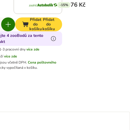
76 Kč
-15%
Přidat
Přidat
do
do
košíku
košíku
ejte 4 zooBodů za tento
ukt
1-3 pracovní dny
více zde
oží
více zde
jsou včetně DPH.
Cena poštovného
cky vypočítaná v košíku.