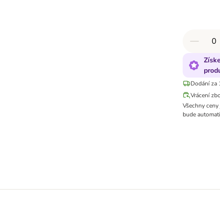
Získ
prod
Dodání za 
Vrácení zb
Všechny ceny 
bude automati