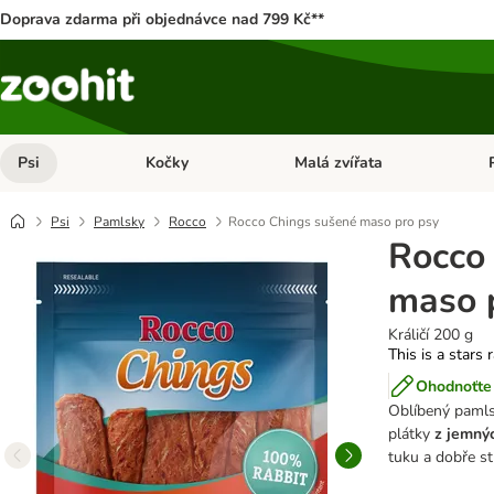
Doprava zdarma při objednávce nad 799 Kč**
Psi
Kočky
Malá zvířata
Otevřít menu: Psi
Otevřít menu: Kočky
Ote
Psi
Pamlsky
Rocco
Rocco Chings sušené maso pro psy
Rocco
maso 
Králičí 200 g
This is a stars 
Ohodnoťte 
Oblíbený pamls
plátky
z jemný
tuku a dobře st