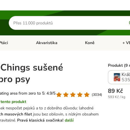
Hledat
produkty
Ptáci
Akvaristika
Koně
+ V
vřít menu: Malá zvířata
Otevřít menu: Ptáci
Otevřít menu: Akvaristika
Otevří
 Chings sušené
Produkt (9 
Král
pro psy
535
89 Kč
rating area from zero to 5: 4.9/5
(
3034
)
593 Kč / kg
tento produkt
ek nespočet pejsků a to z dobrého důvodu: lahodné
ch masových filet
jsou bez obilovin, s nízkým obsahem
ravitelné.
Pravá klasická svačinka!
další