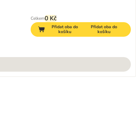
0 Kč
Celkem
Přidat oba do
Přidat oba do
košíku
košíku