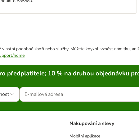
rodukt č. 535880.
 vlastní podobné zboží nebo služby. Můžete kdykoli vznést námitku, aniž
/support/home
ro předplatitele; 10 % na druhou objednávku pr
nost
s
Nakupování a slevy
Mobilní aplikace