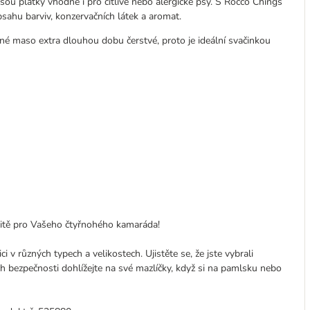
jsou plátky vhodné i pro citlivé nebo alergické psy. S Rocco Chings
ahu barviv, konzervačních látek a aromat.
é maso extra dlouhou dobu čerstvé, proto je ideální svačinkou
alitě pro Vašeho čtyřnohého kamaráda!
i v různých typech a velikostech. Ujistěte se, že jste vybrali
ich bezpečnosti dohlížejte na své mazlíčky, když si na pamlsku nebo