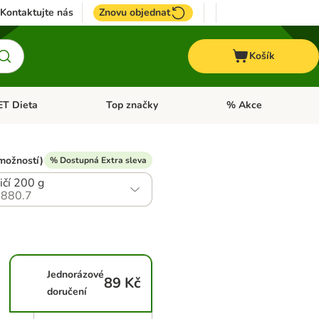
Kontaktujte nás
Znovu objednat
Košík
ET Dieta
Top značky
% Akce
t menu: Koně
Otevřít menu: + VET Dieta
Otevřít menu: Top znač
možností)
% Dostupná Extra sleva
ičí 200 g
880.7
Jednorázové
89 Kč
doručení