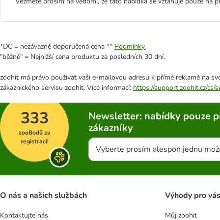
Vezmětě prosím na vědomí, že tato nabídka se vztahuje pouze na p
*DC = nezávazně doporučená cena **
Podmínky.
"běžně" = Nejnižší cena produktu za posledních 30 dní.
zoohit má právo používat vaši e-mailovou adresu k přímé reklamě na své
zákaznického servisu zoohit. Více informací:
https://support.zoohit.cz/cs
333
Newsletter: nabídky pouze p
zákazníky
zooBodů za
registraci!
Vyberte prosím alespoň jednu mož
O nás a našich službách
Výhody pro vá
Kontaktujte nás
Můj zoohit