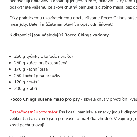
neobsahují obiloviny a obsahují jen jeden zdroj bílkovin. Díky tomu 
poskytnete vašemu pejskovi chutný pamlsek z čistého masa, bez obs
Díky praktickému uzavíratelnému obalu zůstane Rocco Chings sušen
mezi jídly: Balení můžete jen otevřít a opět odměňovat!
K dispozici jsou následující Rocco Chings varianty:
250 g tyčinky z kuřecích prsíček
250 g kuřecí prsíčka, sušená
170 g kachní prsa
250 kachní prsa proužky
120 g hovězí
200 g králičí
Rocco Chings sušené maso pro psy
- skvělá chuť v prvotřídní kv
Bezpečnostní upozornění:
Psí kosti, pamlsky a snacky jsou k dispozic
velikost a tvar, které jsou pro vašeho mazlíčka vhodné. V zájmu jej
kosti pochutnávají.