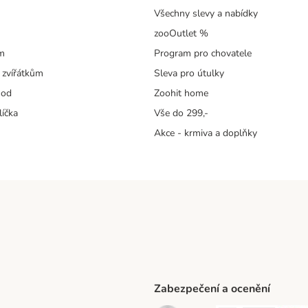
Všechny slevy a nabídky
zooOutlet %
m
Program pro chovatele
 zvířátkům
Sleva pro útulky
hod
Zoohit home
líčka
Vše do 299,-
Akce - krmiva a doplňky
Zabezpečení a ocenění