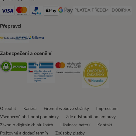
PLATBA PŘEDEM
DOBÍRKA
PLATBA PŘEDEM Payment Met
DOBÍRKA Pa
Visa Payment Method
Mastercard Payment Method
PayPal Payment Method
Apple pay Payment Method
GooglePay Payment Method
Přepravci
Česká pošta Shipping Method
PPL Shipping Method
Balíkovna Shipping Method
Zabezpečení a ocenění
Security
Security
Security
Security
O zoohit
Kariéra
Firemní webové stránky
Impressum
Všeobecné obchodní podmínky
Zde odstoupit od smlouvy
Zákon o digitálních službách
Likvidace baterií
Kontakt
Poštovné a dodací termín
Způsoby platby