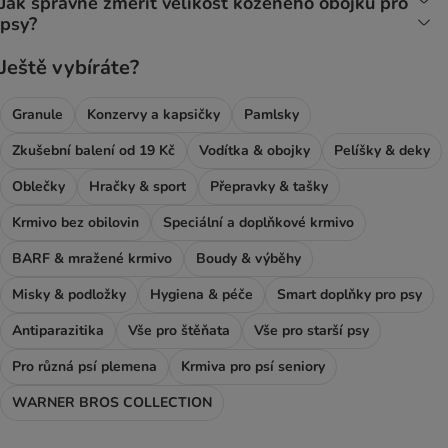
Jak správně změřit velikost koženého obojku pro
psy?
Ještě vybíráte?
Granule
Konzervy a kapsičky
Pamlsky
Zkušební balení od 19 Kč
Vodítka & obojky
Pelíšky & deky
Oblečky
Hračky & sport
Přepravky & tašky
Krmivo bez obilovin
Speciální a doplňkové krmivo
BARF & mražené krmivo
Boudy & výběhy
Misky & podložky
Hygiena & péče
Smart doplňky pro psy
Antiparazitika
Vše pro štěňata
Vše pro starší psy
Pro různá psí plemena
Krmiva pro psí seniory
WARNER BROS COLLECTION