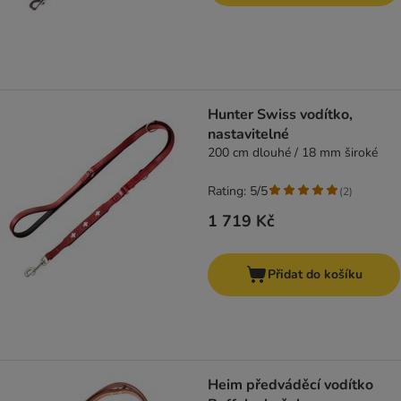
Hunter Swiss vodítko,
nastavitelné
200 cm dlouhé / 18 mm široké
Rating: 5/5
(
2
)
1 719 Kč
Přidat do košíku
Heim předváděcí vodítko