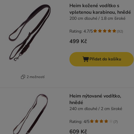
product items have been changed
Heim kožené vodítko s
vpletenou karabinou, hnědé
200 cm dlouhé / 1.8 cm široké
Rating: 4.7/5
(
92
)
499 Kč
Přidat do košíku
2 možností
Heim nýtované vodítko,
hnědé
240 cm dlouhé / 2 cm široké
Rating: 4/5
(
7
)
609 Kč