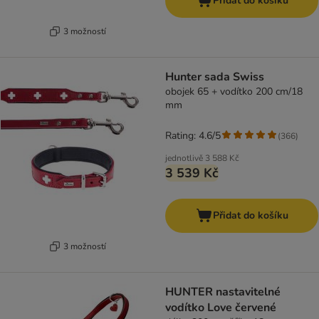
Přidat do košíku
3 možností
Hunter sada Swiss
obojek 65 + vodítko 200 cm/18
mm
Rating: 4.6/5
(
366
)
jednotlivě
3 588 Kč
3 539 Kč
Přidat do košíku
3 možností
HUNTER nastavitelné
vodítko Love červené