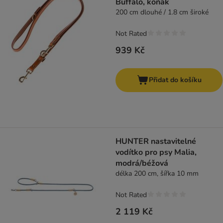
Buffalo, koňak
200 cm dlouhé / 1.8 cm široké
Not Rated
939 Kč
Přidat do košíku
HUNTER nastavitelné
vodítko pro psy Malia,
modrá/béžová
délka 200 cm, šířka 10 mm
Not Rated
2 119 Kč