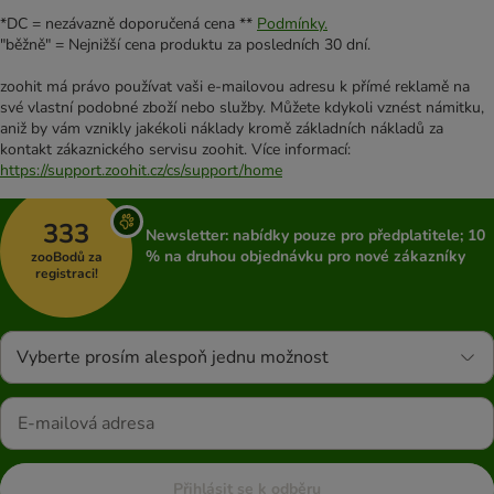
*DC = nezávazně doporučená cena **
Podmínky.
"běžně" = Nejnižší cena produktu za posledních 30 dní.
zoohit má právo používat vaši e-mailovou adresu k přímé reklamě na
své vlastní podobné zboží nebo služby. Můžete kdykoli vznést námitku,
aniž by vám vznikly jakékoli náklady kromě základních nákladů za
kontakt zákaznického servisu zoohit. Více informací:
https://support.zoohit.cz/cs/support/home
333
Newsletter: nabídky pouze pro předplatitele; 10
% na druhou objednávku pro nové zákazníky
zooBodů za
registraci!
Vyberte prosím alespoň jednu možnost
Přihlásit se k odběru