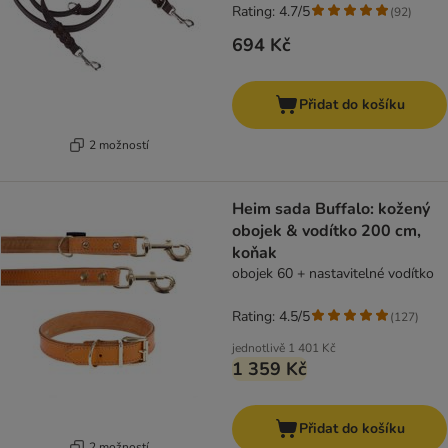
Rating: 4.7/5
(
92
)
694 Kč
Přidat do košíku
2 možností
Heim sada Buffalo: kožený
obojek & vodítko 200 cm,
koňak
obojek 60 + nastavitelné vodítko
Rating: 4.5/5
(
127
)
jednotlivě
1 401 Kč
1 359 Kč
Přidat do košíku
2 možností