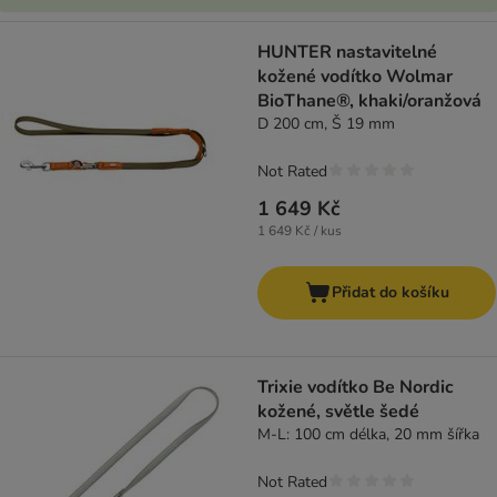
HUNTER nastavitelné
kožené vodítko Wolmar
BioThane®, khaki/oranžová
D 200 cm, Š 19 mm
Not Rated
1 649 Kč
1 649 Kč / kus
Přidat do košíku
Trixie vodítko Be Nordic
kožené, světle šedé
M-L: 100 cm délka, 20 mm šířka
Not Rated