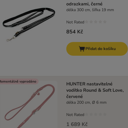
odrazkami, černé
délka 300 cm, šířka 19 mm
Not Rated
854 Kč
Přidat do košíku
omentálně vyprodáno
HUNTER nastavitelné
vodítko Round & Soft Love,
červené
délka 200 cm, Ø 6 mm
Not Rated
1 689 Kč