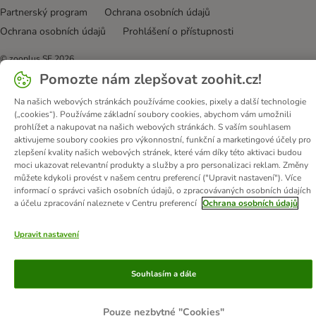
Partnerský program
Ochrana osobních údajů
Ochrana osobních údajů
Prohlášení o přístupnosti
© zooplus SE
2026
Pomozte nám zlepšovat zoohit.cz!
Na našich webových stránkách používáme cookies, pixely a další technologie
(„cookies“). Používáme základní soubory cookies, abychom vám umožnili
prohlížet a nakupovat na našich webových stránkách. S vaším souhlasem
aktivujeme soubory cookies pro výkonnostní, funkční a marketingové účely pro
zlepšení kvality našich webových stránek, které vám díky této aktivaci budou
moci ukazovat relevantní produkty a služby a pro personalizaci reklam. Změny
můžete kdykoli provést v našem centru preferencí ("Upravit nastavení"). Více
informací o správci vašich osobních údajů, o zpracovávaných osobních údajích
a účelu zpracování naleznete v Centru preferencí
Ochrana osobních údajů
Upravit nastavení
Souhlasím a dále
Pouze nezbytné "Cookies"