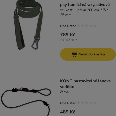
psy tlumící nárazy, olivové
velikost L: délka 200 cm, šířka
25 mm
Not Rated
789 Kč
789 Kč / kus
Přidat do košíku
KONG nastavitelné lanové
vodítko
černá
Not Rated
489 Kč