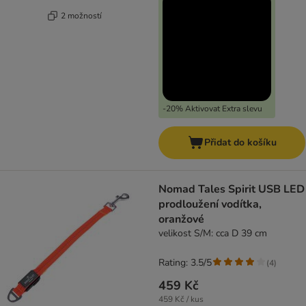
2 možností
-20% Aktivovat Extra slevu
Přidat do košíku
Nomad Tales Spirit USB LED
prodloužení vodítka,
oranžové
velikost S/M: cca D 39 cm
Rating: 3.5/5
(
4
)
459 Kč
459 Kč / kus