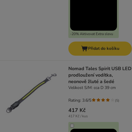
-20% Aktivovat Extra slevu
Přidat do košíku
Nomad Tales Spirit USB LED
prodloužení vodítka,
neonově žluté a šedé
Velikost S/M: cca D 39 cm
Rating: 3.6/5
(
5
)
417 Kč
417 Kč / kus