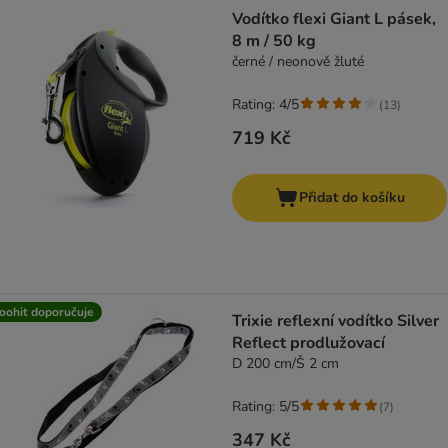
product items have been changed
Vodítko flexi Giant L pásek,
8 m / 50 kg
černé / neonově žluté
Rating: 4/5
(
13
)
719 Kč
Přidat do košíku
oohit doporučuje
Trixie reflexní vodítko Silver
Reflect prodlužovací
D 200 cm/Š 2 cm
Rating: 5/5
(
7
)
347 Kč