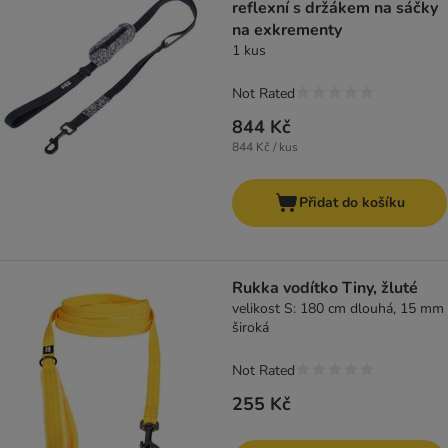
reflexní s držákem na sáčky
na exkrementy
1 kus
Not Rated
844 Kč
844 Kč / kus
Přidat do košíku
Rukka vodítko Tiny, žluté
velikost S: 180 cm dlouhá, 15 mm
široká
Not Rated
255 Kč