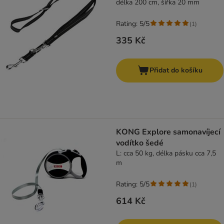
délka 200 cm, šířka 20 mm
Rating: 5/5
(
1
)
335 Kč
Přidat do košíku
KONG Explore samonavíjecí
vodítko šedé
L: cca 50 kg, délka pásku cca 7,5
m
Rating: 5/5
(
1
)
614 Kč