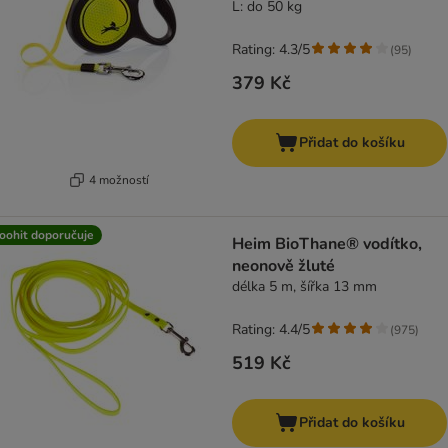
L: do 50 kg
Rating: 4.3/5
(
95
)
379 Kč
Přidat do košíku
4 možností
oohit doporučuje
Heim BioThane® vodítko,
neonově žluté
délka 5 m, šířka 13 mm
Rating: 4.4/5
(
975
)
519 Kč
Přidat do košíku