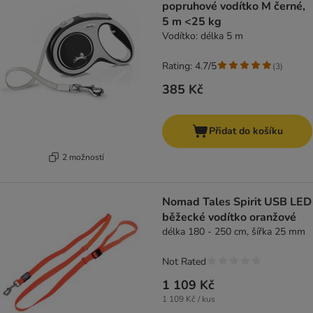
popruhové vodítko M černé,
5 m <25 kg
Vodítko: délka 5 m
Rating: 4.7/5
(
3
)
385 Kč
Přidat do košíku
2 možností
Nomad Tales Spirit USB LED
běžecké vodítko oranžové
délka 180 - 250 cm, šířka 25 mm
Not Rated
1 109 Kč
1 109 Kč / kus