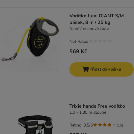
Vodítko flexi GIANT S/M
pásek, 8 m / 25 kg
černé / neonově žluté
Not Rated
569 Kč
Přidat do košíku
Trixie hands Free vodítko
1,0 - 1,35 m dlouhé
Rating: 3.5/5
(
15
)