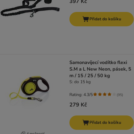
397 Kč
Přidat do košíku
Samonavíjecí vodítko flexi
S.M a L New Neon, pásek, 5
m / 15 / 25 / 50 kg
S: do 15 kg
Rating: 4.3/5
(
95
)
279 Kč
Přidat do košíku
4 možností