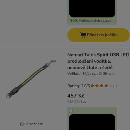
-30% Aktivovat Extra slevu
Přidat do košíku
Nomad Tales Spirit USB LED
prodloužení vodítka,
neonově žluté a šedé
Velikost M/L: cca D 39 cm
Rating: 3.6/5
(
5
)
457 Kč
457 Kč / kus
2 možností