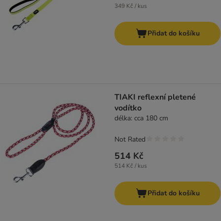
349 Kč / kus
Přidat do košíku
TIAKI reflexní pletené
vodítko
délka: cca 180 cm
Not Rated
514 Kč
514 Kč / kus
Přidat do košíku