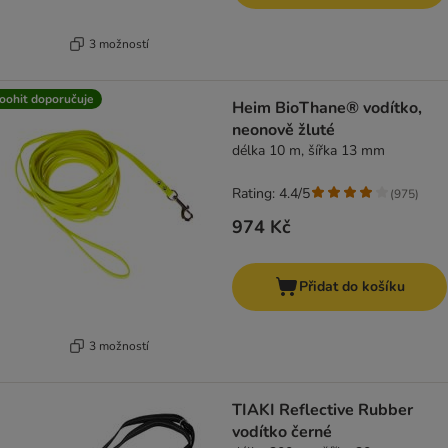
3 možností
oohit doporučuje
Heim BioThane® vodítko,
neonově žluté
délka 10 m, šířka 13 mm
Rating: 4.4/5
(
975
)
974 Kč
Přidat do košíku
3 možností
TIAKI Reflective Rubber
vodítko černé