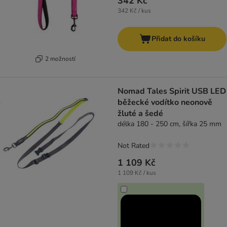
342 Kč
342 Kč / kus
Přidat do košíku
2 možností
Nomad Tales Spirit USB LED
běžecké vodítko neonově
žluté a šedé
délka 180 - 250 cm, šířka 25 mm
Not Rated
1 109 Kč
1 109 Kč / kus