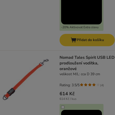
-20% Aktivovat Extra slevu
Přidat do košíku
Nomad Tales Spirit USB LED
prodloužení vodítka,
oranžové
velikost M/L: cca D 39 cm
Rating: 3.5/5
(
4
)
614 Kč
614 Kč / kus