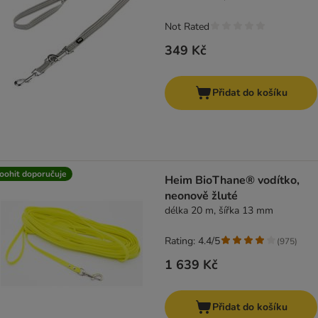
Not Rated
349 Kč
Přidat do košíku
oohit doporučuje
Heim BioThane® vodítko,
neonově žluté
délka 20 m, šířka 13 mm
Rating: 4.4/5
(
975
)
1 639 Kč
Přidat do košíku