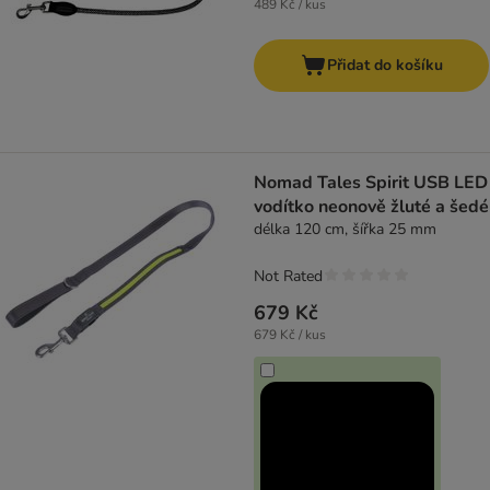
489 Kč / kus
Přidat do košíku
Nomad Tales Spirit USB LED
vodítko neonově žluté a šedé
délka 120 cm, šířka 25 mm
Not Rated
679 Kč
679 Kč / kus