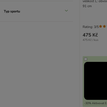
velikost L: obvo
91 cm
Typ sportu
Rating: 3/5
475 Kč
475 Kč / kus
-30% Aktivovat Ex