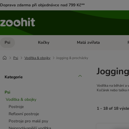
Doprava zdarma při objednávce nad 799 Kč**
Psi
Kočky
Malá zvířata
Otevřít menu: Psi
Otevřít menu: Kočky
Ote
Psi
Vodítka & obojky
Jogging & procházky
Jogging
Kategorie
Vodítka na běhání a 
Kočárek nebo taška 
Psi
Vodítka & obojky
Postroje
1 - 18 of 18 výsl
Reflexní postroje
Postroje pro malé psy
product items ha
Nejprodávanější vodítka