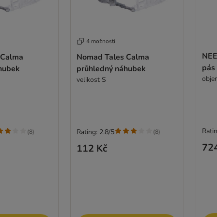
4 možností
NEE
 Calma
Nomad Tales Calma
pás
hubek
průhledný náhubek
obje
velikost S
Ratin
Rating: 2.8/5
(
8
)
(
8
)
72
112 Kč