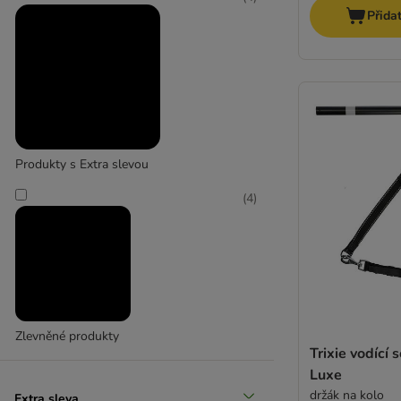
Přida
Velcí 26-45 kg
(
1
)
Produkty s Extra slevou
(
4
)
Extra velcí > 45 kg
Zlevněné produkty
Trixie vodící 
Luxe
držák na kolo
Extra sleva