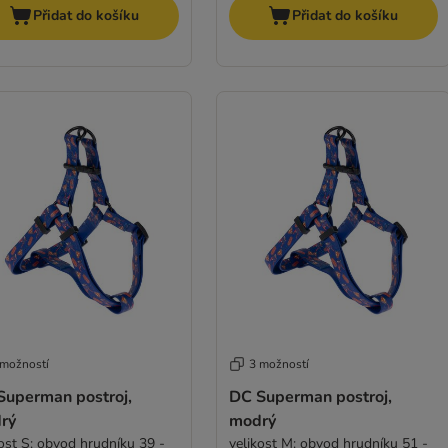
Přidat do košíku
Přidat do košíku
 možností
3 možností
Superman postroj,
DC Superman postroj,
rý
modrý
kost S: obvod hrudníku 39 -
velikost M: obvod hrudníku 51 -