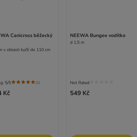
WA Canicross běžecký
NEEWA Bungee vodítko
d 1,5 m
m v oblasti kyčlí do 110 cm
g: 5/5
Not Rated
(
1
)
4 Kč
549 Kč