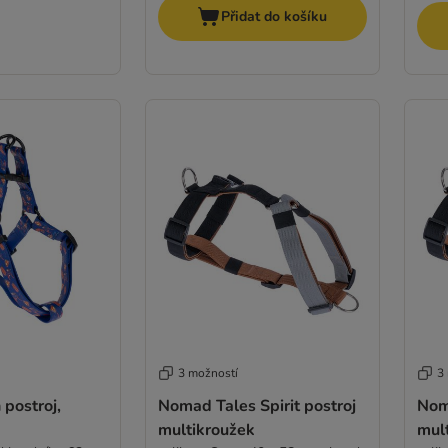
Přidat do košíku
3 možností
3
postroj,
Nomad Tales Spirit postroj
Noma
multikroužek
mul