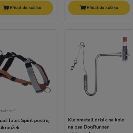
Přidat do košíku
Přidat do košíku
 možností
Kleinmetall držák na kolo
d Tales Spirit postroj
na psa DogRunner
tikroužek