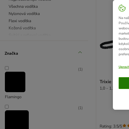
Všechna vodítka
Nylonová vodítka
Na naš
Flexi vodítka
Použív
Kožená vodítka
webový
market
Svítící a reflexní vodítka
budou 
Stopovací vodítka
kdykol
osobní
Výcviková vodítka
Značka
prefer
Nejprodávanější obojky
Všechny obojky
Upravi
(
1
)
Nylonové obojky
Kožené obojky
Trixie hands 
BioThane vodítka
1,0 - 1,35 m dl
Výcvikové obojky
Flamingo
Reflexní obojky
Doplňky na procházku
(
1
)
Náhubky a ohlávky
Jogging & procházky
Rating: 3.5/5
Přívěsky na obojek