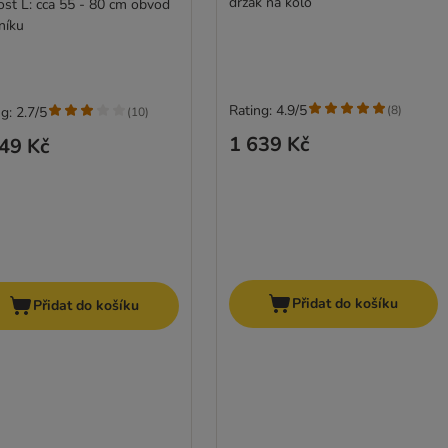
držák na kolo
kost L: cca 55 - 80 cm obvod
níku
Rating: 4.9/5
(
8
)
g: 2.7/5
(
10
)
1 639 Kč
49 Kč
Přidat do košíku
Přidat do košíku