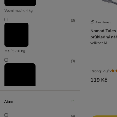
(
3
)
Velmi malí < 4 kg
(
3
)
4 možností
Nomad Tales
průhledný ná
WARNER BROS
velikost M
Malí 5-10 kg
(
3
)
Rating: 2.8/5
119 Kč
Střední 11-25 kg
Akce
(
3
)
(
4
)