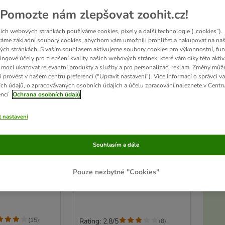
Pomozte nám zlepšovat zoohit.cz!
ich webových stránkách používáme cookies, pixely a další technologie („cookies“).
áme základní soubory cookies, abychom vám umožnili prohlížet a nakupovat na naš
ch stránkách. S vaším souhlasem aktivujeme soubory cookies pro výkonnostní, fun
ingové účely pro zlepšení kvality našich webových stránek, které vám díky této aktiv
moci ukazovat relevantní produkty a služby a pro personalizaci reklam. Změny můž
i provést v našem centru preferencí ("Upravit nastavení"). Více informací o správci v
ch údajů, o zpracovávaných osobních údajích a účelu zpracování naleznete v Centr
encí
Ochrana osobních údajů
t nastavení
Akt
4 možností
Free vodítko
Nomad Tales Calma
Souhlasím a dále
ouhé
průhledný náhubek
velikost L
Pouze nezbytné "Cookies"
D
(
15
)
Rating: 2.8/5
(
8
)