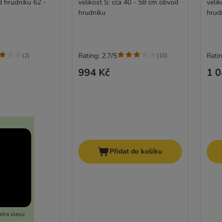
d hrudníku 62 -
velikost S: cca 40 - 58 cm obvod
veli
hrudníku
hrud
Rating: 2.7/5
Ratin
(
2
)
(
10
)
994 Kč
1 0
Přidat do košíku
tra slevu