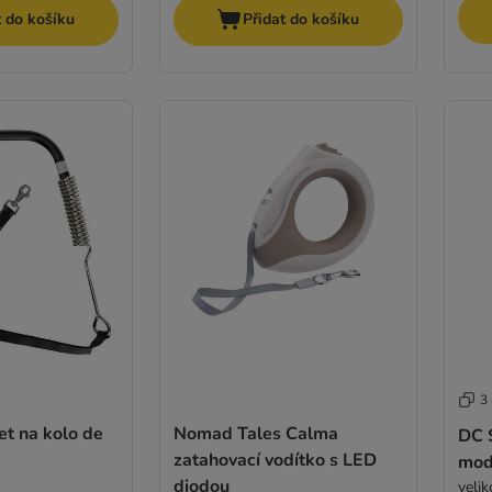
t do košíku
Přidat do košíku
3
set na kolo de
Nomad Tales Calma
DC 
zatahovací vodítko s LED
mod
diodou
veli