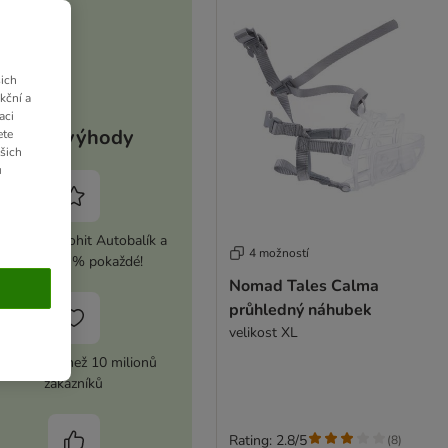
ich
kční a
aci
Vaše výhody
ete
ašich
u
ivujte si zoohit Autobalík a
4 možností
ušetřete 5 % pokaždé!
Nomad Tales Calma
průhledný náhubek
velikost XL
ůvěra více než 10 milionů
zákazníků
Rating: 2.8/5
(
8
)