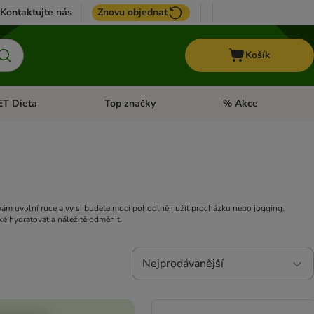
Kontaktujte nás
Znovu objednat
Košík
ET Dieta
Top značky
% Akce
t menu: Koně
Otevřít menu: + VET Dieta
Otevřít menu: Top znač
vám uvolní ruce a vy si budete moci pohodlněji užít procházku nebo jogging.
 hydratovat a náležitě odměnit.
Nejprodávanější