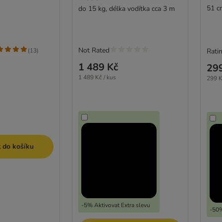
51 c
do 15 kg, délka vodítka cca 3 m
Not Rated
(
13
)
Ratin
1 489 Kč
29
1 489 Kč / kus
299 K
t do košíku
-5% Aktivovat Extra slevu
-50%