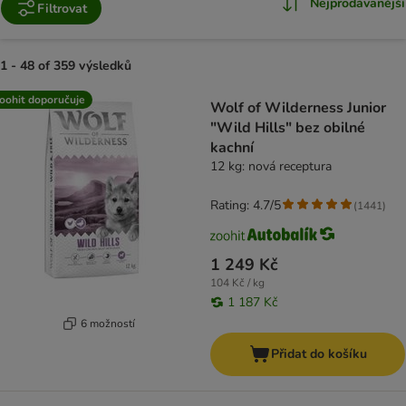
Nejprodávanější
Filtrovat
1 - 48 of 359 výsledků
product items have been changed
oohit doporučuje
Wolf of Wilderness Junior
"Wild Hills" bez obilné
kachní
12 kg: nová receptura
Rating: 4.7/5
(
1441
)
1 249 Kč
104 Kč / kg
1 187 Kč
6 možností
Přidat do košíku