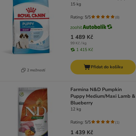
15 kg
Rating: 5/5
(
8
)
1 489 Kč
99 Kč / kg
1 415 Kč
Přidat do košíku
2 možností
Farmina N&D Pumpkin
Puppy Medium/Maxi Lamb &
Blueberry
12 kg
Rating: 5/5
(
1
)
1 439 Kč