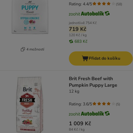
Rating: 4.4/5
(
58
)
jednotlivě
754 Kč
719 Kč
120 Kč / kg
683 Kč
4 možností
Přidat do košíku
Brit Fresh Beef with
Pumpkin Puppy Large
12 kg
Rating: 3.6/5
(
5
)
1 009 Kč
84 Kč / kg