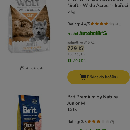
"Soft - Wide Acres" - kuřecí
5 kg
Rating: 4.4/5
(
243
)
jednotlivě
845 Kč
779 Kč
156 Kč / kg
740 Kč
4 možností
Přidat do košíku
Brit Premium by Nature
Junior M
15 kg
Rating: 3/5
(
7
)