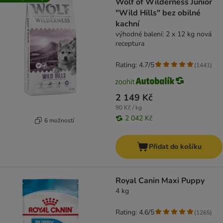
Wolf of Wilderness Junior
"Wild Hills" bez obilné
kachní
výhodné balení: 2 x 12 kg nová
receptura
Rating: 4.7/5
(
1441
)
2 149 Kč
90 Kč / kg
2 042 Kč
6 možností
Přidat do košíku
Royal Canin Maxi Puppy
4 kg
Rating: 4.6/5
(
1265
)