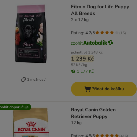
Fitmin Dog for Life Puppy
All Breeds
2 x 12 kg
Rating: 4.2/5
(
15
)
jednotlivě
1 348 Kč
1 239 Kč
52 Kč / kg
1 177 Kč
2 možností
Přidat do košíku
oohit doporučuje
Royal Canin Golden
Retriever Puppy
12 kg
Rating: 4.8/5
(
416
)