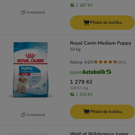
1 187 Kč
4 možností
Přidat do košíku
Royal Canin Medium Puppy
10 kg
Rating: 4.6/5
(
963
)
1 279 Kč
128 Kč / kg
1 215 Kč
Přidat do košíku
5 možností
Wolf of Wilderness Junior