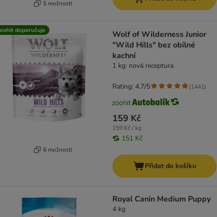
5 možností
oohit doporučuje
Wolf of Wilderness Junior
"Wild Hills" bez obilné
kachní
1 kg: nová receptura
Rating: 4.7/5
(
1441
)
159 Kč
159 Kč / kg
151 Kč
6 možností
Přidat do košíku
Royal Canin Medium Puppy
4 kg