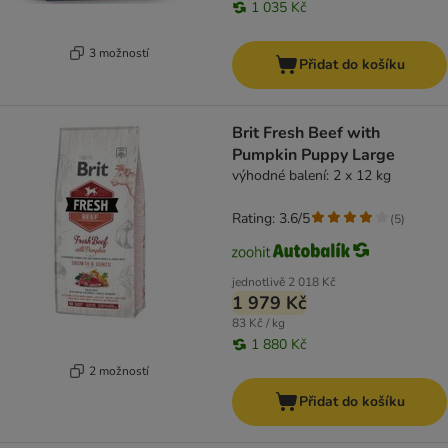
1 035 Kč
3 možností
Přidat do košíku
Brit Fresh Beef with
Pumpkin Puppy Large
výhodné balení: 2 x 12 kg
Rating: 3.6/5
(
5
)
jednotlivě
2 018 Kč
1 979 Kč
83 Kč / kg
1 880 Kč
2 možností
Přidat do košíku