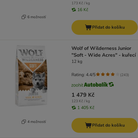
173 Kč / kg
16 Kč
6 možností
Přidat do košíku
Wolf of Wilderness Junior
"Soft - Wide Acres" - kuřecí
12 kg
Rating: 4.4/5
(
243
)
1 479 Kč
123 Kč / kg
1 405 Kč
4 možností
Přidat do košíku