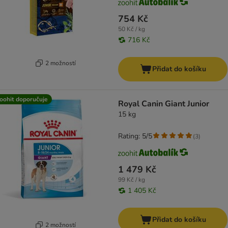
754 Kč
50 Kč / kg
716 Kč
2 možností
Přidat do košíku
oohit doporučuje
Royal Canin Giant Junior
15 kg
Rating: 5/5
(
3
)
1 479 Kč
99 Kč / kg
1 405 Kč
Přidat do košíku
2 možností