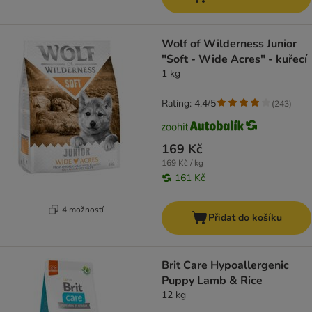
Wolf of Wilderness Junior
"Soft - Wide Acres" - kuřecí
1 kg
Rating: 4.4/5
(
243
)
169 Kč
169 Kč / kg
161 Kč
4 možností
Přidat do košíku
Brit Care Hypoallergenic
Puppy Lamb & Rice
12 kg