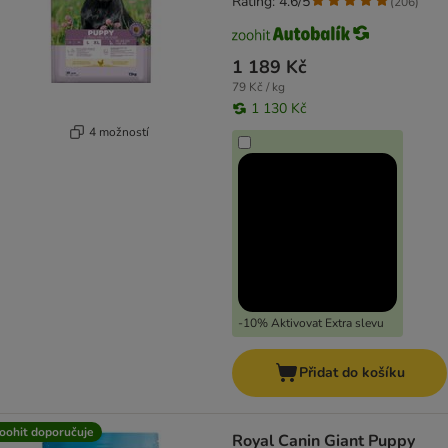
Rating: 4.6/5
(
206
)
1 189 Kč
79 Kč / kg
1 130 Kč
4 možností
-10% Aktivovat Extra slevu
Přidat do košíku
oohit doporučuje
Royal Canin Giant Puppy