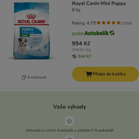
Royal Canin Mini Puppy
8 kg
Rating: 4.7/5
(
1059
)
994 Kč
124 Kč / kg
944 Kč
Přidat do košíku
5 možností
Vaše výhody
Aktivujte si zoohit Autobalík a ušetřete 5 % pokaždé!