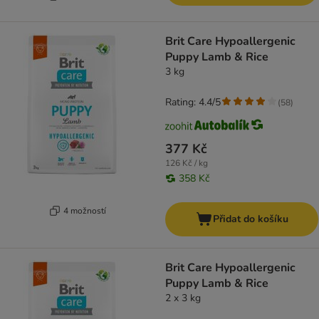
Brit Care Hypoallergenic
Puppy Lamb & Rice
3 kg
Rating: 4.4/5
(
58
)
377 Kč
126 Kč / kg
358 Kč
4 možností
Přidat do košíku
Brit Care Hypoallergenic
Puppy Lamb & Rice
2 x 3 kg