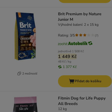
Brit Premium by Nature
Junior M
Výhodné balení: 2 x 15 kg
Rating: 3/5
(
7
)
jednotlivě
1 508 Kč
1 449 Kč
48 Kč / kg
1 377 Kč
2 možností
Přidat do košíku
Fitmin Dog for Life Puppy
All Breeds
12 kg