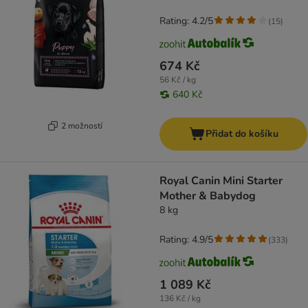
Rating: 4.2/5
(
15
)
674 Kč
56 Kč / kg
640 Kč
2 možností
Přidat do košíku
Royal Canin Mini Starter
Mother & Babydog
8 kg
Rating: 4.9/5
(
333
)
1 089 Kč
136 Kč / kg