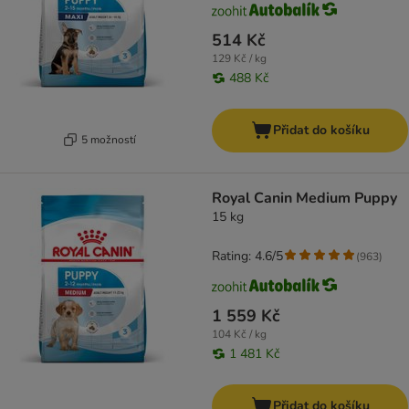
514 Kč
129 Kč / kg
488 Kč
Přidat do košíku
5 možností
Royal Canin Medium Puppy
15 kg
Rating: 4.6/5
(
963
)
1 559 Kč
104 Kč / kg
1 481 Kč
Přidat do košíku