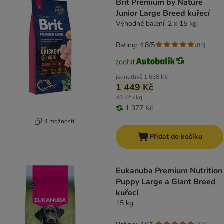
Brit Premium by Nature
Junior Large Breed kuřecí
Výhodné balení: 2 x 15 kg
Rating: 4.8/5
(
85
)
jednotlivě
1 668 Kč
1 449 Kč
48 Kč / kg
1 377 Kč
4 možností
Přidat do košíku
Eukanuba Premium Nutrition
Puppy Large a Giant Breed
kuřecí
15 kg