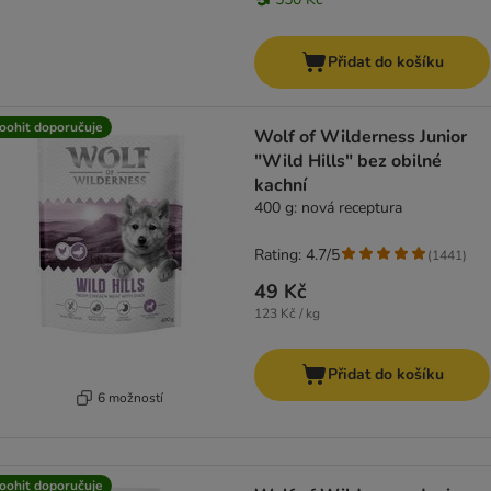
Přidat do košíku
oohit doporučuje
Wolf of Wilderness Junior
"Wild Hills" bez obilné
kachní
400 g: nová receptura
Rating: 4.7/5
(
1441
)
49 Kč
123 Kč / kg
Přidat do košíku
6 možností
oohit doporučuje