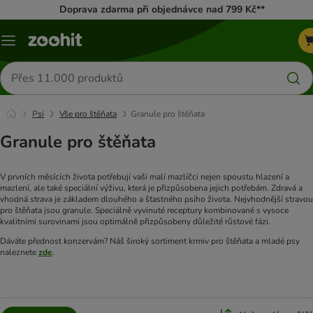
Doprava zdarma při objednávce nad 799 Kč**
Menu
Hledat
produkty
Psi
Vše pro štěňata
Granule pro štěňata
Granule pro štěňata
V prvních měsících života potřebují vaši malí mazlíčci nejen spoustu hlazení a
mazlení, ale také speciální výživu, která je přizpůsobena jejich potřebám. Zdravá a
vhodná strava je základem dlouhého a šťastného psího života. Nejvhodnější stravou
pro štěňata jsou granule. Speciálně vyvinuté receptury kombinované s vysoce
kvalitními surovinami jsou optimálně přizpůsobeny důležité růstové fázi.
Dáváte přednost konzervám? Náš široký sortiment krmiv pro štěňata a mladé psy
naleznete
zde
.