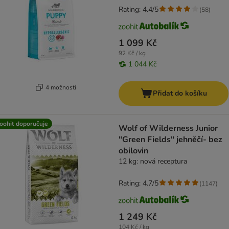
Rating: 4.4/5
(
58
)
1 099 Kč
92 Kč / kg
1 044 Kč
4 možností
Přidat do košíku
oohit doporučuje
Wolf of Wilderness Junior
"Green Fields" jehněčí- bez
obilovin
12 kg: nová receptura
Rating: 4.7/5
(
1147
)
1 249 Kč
104 Kč / kg