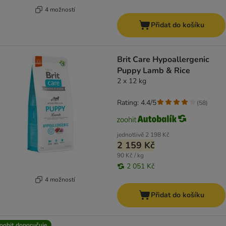
4 možností
Přidat do košíku
Brit Care Hypoallergenic
Puppy Lamb & Rice
2 x 12 kg
Rating: 4.4/5
(
58
)
jednotlivě
2 198 Kč
2 159 Kč
90 Kč / kg
2 051 Kč
4 možností
Přidat do košíku
oohit doporučuje