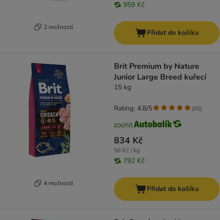
959 Kč
2 možností
Přidat do košíku
Brit Premium by Nature
Junior Large Breed kuřecí
15 kg
Rating: 4.8/5
(
85
)
834 Kč
56 Kč / kg
792 Kč
4 možností
Přidat do košíku