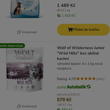
1 489 Kč
99 Kč / kg
1 415 Kč
Přidat do košíku
5 možností
oohit doporučuje
Wolf of Wilderness Junior
"Wild Hills" bez obilné
kachní
výhodné balení: 4 x 1 kg nová
receptura
Rating: 4.7/5
(
1441
)
jednotlivě
636 Kč
579 Kč
145 Kč / kg
6 možností
550 Kč