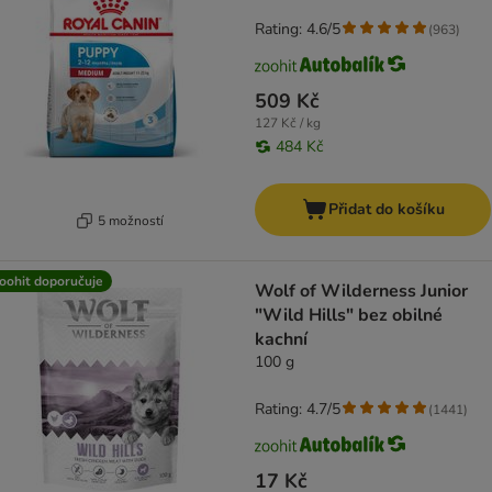
Rating: 4.6/5
(
963
)
509 Kč
127 Kč / kg
484 Kč
Přidat do košíku
5 možností
oohit doporučuje
Wolf of Wilderness Junior
"Wild Hills" bez obilné
kachní
100 g
Rating: 4.7/5
(
1441
)
17 Kč