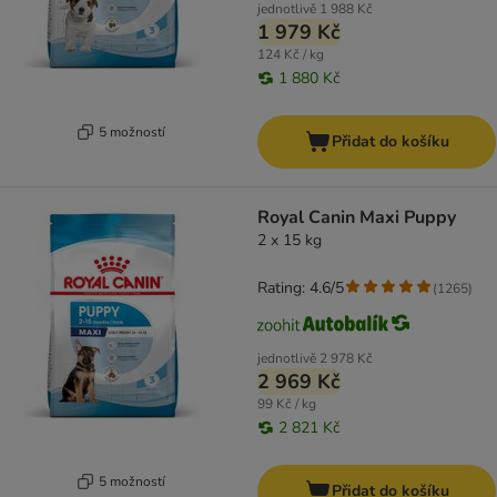
jednotlivě
1 988 Kč
1 979 Kč
124 Kč / kg
1 880 Kč
5 možností
Přidat do košíku
Royal Canin Maxi Puppy
2 x 15 kg
Rating: 4.6/5
(
1265
)
jednotlivě
2 978 Kč
2 969 Kč
99 Kč / kg
2 821 Kč
5 možností
Přidat do košíku