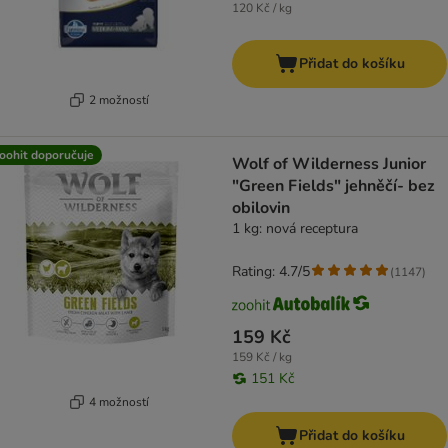
120 Kč / kg
Přidat do košíku
2 možností
oohit doporučuje
Wolf of Wilderness Junior
"Green Fields" jehněčí- bez
obilovin
1 kg: nová receptura
Rating: 4.7/5
(
1147
)
159 Kč
159 Kč / kg
151 Kč
4 možností
Přidat do košíku