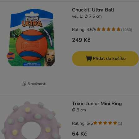
Chuckit! Ultra Ball
vel. L: Ø 7,6 cm
Rating: 4.6/5
(
1050
)
249 Kč
Přidat do košíku
5 možností
Trixie Junior Mini Ring
Ø 8 cm
Rating: 5/5
(
1
)
64 Kč