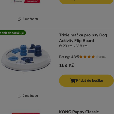
8 možností
oohit doporučuje
Trixie hračka pro psy Dog
Activity Flip Board
Ø 23 cm x V 8 cm
Rating: 4.3/5
(
804
)
159 Kč
Přidat do košíku
2 možností
KONG Puppy Classic