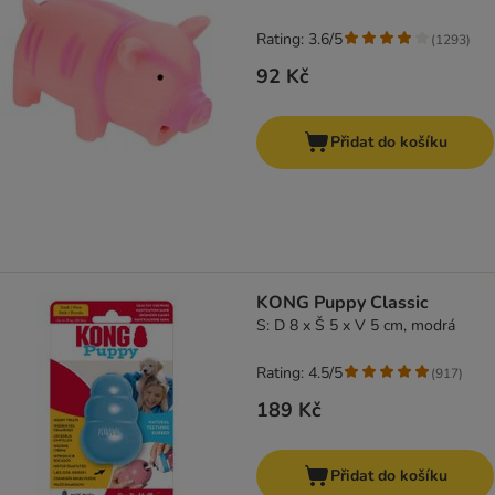
Rating: 3.6/5
(
1293
)
92 Kč
Přidat do košíku
KONG Puppy Classic
S: D 8 x Š 5 x V 5 cm, modrá
Rating: 4.5/5
(
917
)
189 Kč
Přidat do košíku