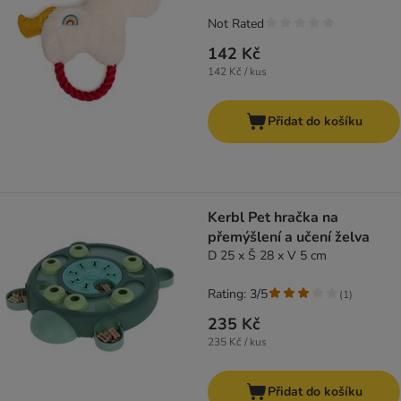
Not Rated
142 Kč
142 Kč / kus
Přidat do košíku
Kerbl Pet hračka na
přemýšlení a učení želva
D 25 x Š 28 x V 5 cm
Rating: 3/5
(
1
)
235 Kč
235 Kč / kus
Přidat do košíku