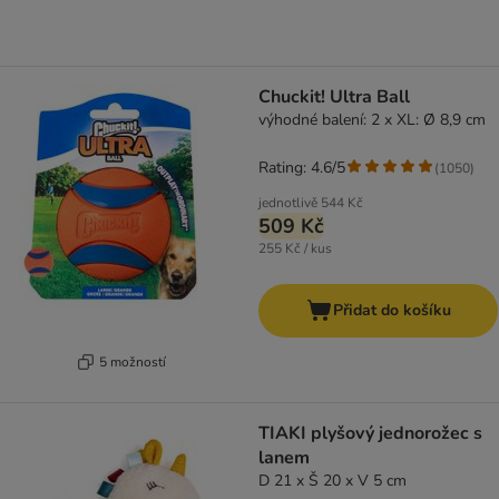
Chuckit! Ultra Ball
výhodné balení: 2 x XL: Ø 8,9 cm
Rating: 4.6/5
(
1050
)
jednotlivě
544 Kč
509 Kč
255 Kč / kus
Přidat do košíku
5 možností
TIAKI plyšový jednorožec s
lanem
D 21 x Š 20 x V 5 cm