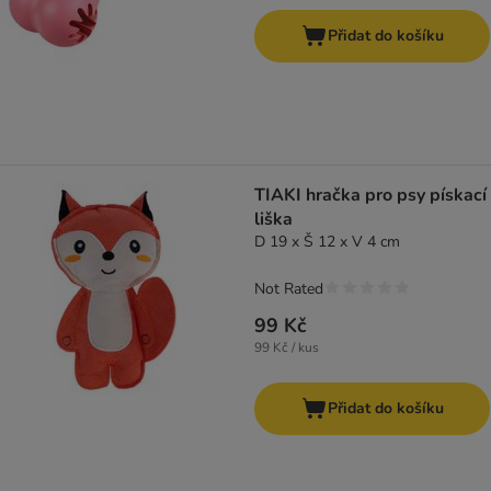
Přidat do košíku
TIAKI hračka pro psy pískací
liška
D 19 x Š 12 x V 4 cm
Not Rated
99 Kč
99 Kč / kus
Přidat do košíku