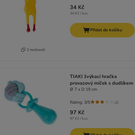
34 Kč
34 Kč / kus
Přidat do košíku
2 možností
TIAKI žvýkací hračka
provazový míček s dudlíkem
Ø 7 x D 19 cm
Rating: 3/5
(
2
)
97 Kč
97 Kč / kus