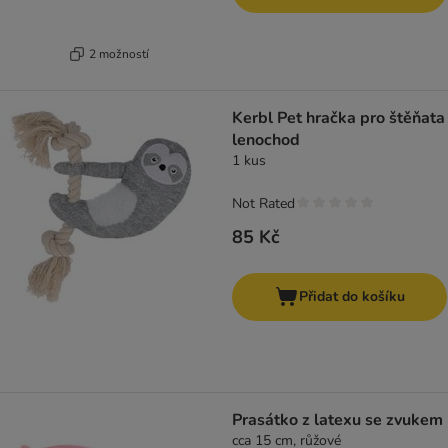
2 možností
Kerbl Pet hračka pro štěňata
lenochod
1 kus
Not Rated
85 Kč
Přidat do košíku
Prasátko z latexu se zvukem
cca 15 cm, růžové