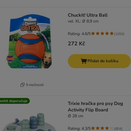
Chuckit! Ultra Ball
vel. XL: Ø 8,9 cm
Rating: 4.6/5
(
1050
)
272 Kč
Přidat do košíku
5 možností
oohit doporučuje
Trixie hračka pro psy Dog
Activity Flip Board
Ø 28 cm
Rating: 4.3/5
(
804
)