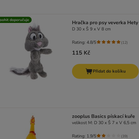
oohit doporučuje
Hračka pro psy veverka Hety
D 30 x Š 9 x V 8 cm
Rating: 4.8/5
(
12
)
115 Kč
Přidat do košíku
zooplus Basics pískací kuře
velikost M: D 30 x Š 7 x V 6,5 cm
Rating: 1.9/5
(
39
)