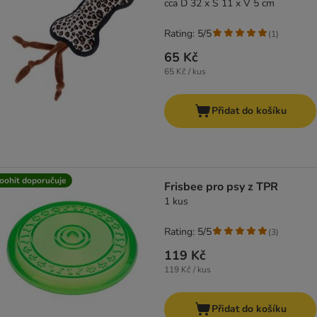
cca D 32 x Š 11 x V 5 cm
Rating: 5/5
(
1
)
65 Kč
65 Kč / kus
Přidat do košíku
oohit doporučuje
Frisbee pro psy z TPR
1 kus
Rating: 5/5
(
3
)
119 Kč
119 Kč / kus
Přidat do košíku