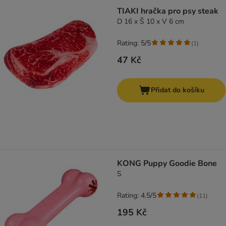
TIAKI hračka pro psy steak
D 16 x Š 10 x V 6 cm
Rating: 5/5
(
1
)
47 Kč
Přidat do košíku
KONG Puppy Goodie Bone
S
Rating: 4.5/5
(
11
)
195 Kč