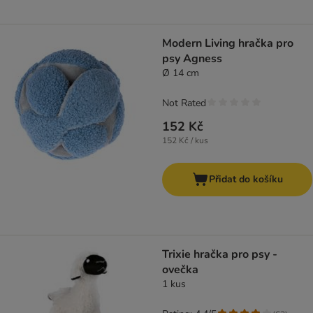
Modern Living hračka pro
psy Agness
Ø 14 cm
Not Rated
152 Kč
152 Kč / kus
Přidat do košíku
Trixie hračka pro psy -
ovečka
1 kus