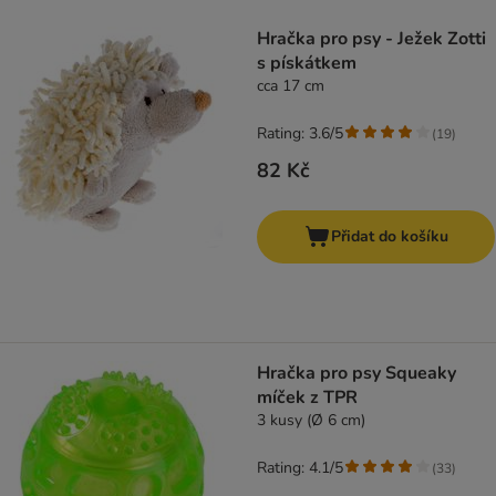
product items have been changed
Hračka pro psy - Ježek Zotti
s pískátkem
cca 17 cm
Rating: 3.6/5
(
19
)
82 Kč
Přidat do košíku
Hračka pro psy Squeaky
míček z TPR
3 kusy (Ø 6 cm)
Rating: 4.1/5
(
33
)