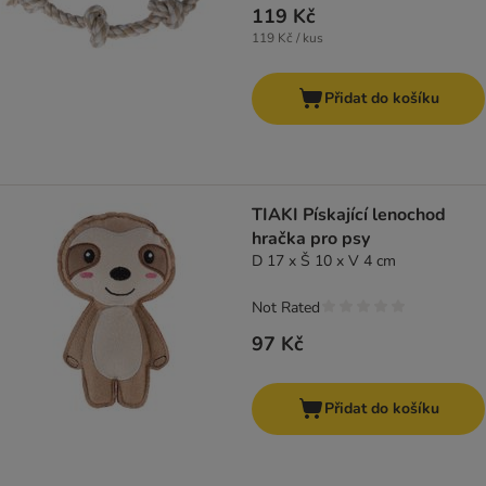
119 Kč
119 Kč / kus
Přidat do košíku
TIAKI Pískající lenochod
hračka pro psy
D 17 x Š 10 x V 4 cm
Not Rated
97 Kč
Přidat do košíku