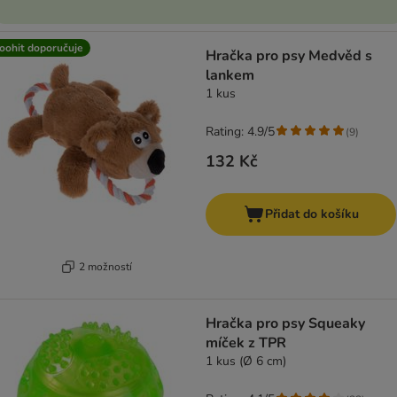
oohit doporučuje
Hračka pro psy Medvěd s
lankem
1 kus
Rating: 4.9/5
(
9
)
132 Kč
Přidat do košíku
2 možností
Hračka pro psy Squeaky
míček z TPR
1 kus (Ø 6 cm)