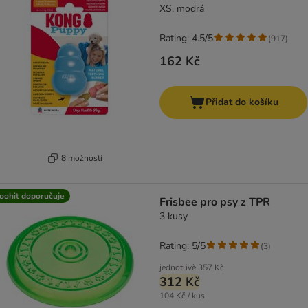
XS, modrá
Rating: 4.5/5
(
917
)
162 Kč
Přidat do košíku
8 možností
oohit doporučuje
Frisbee pro psy z TPR
3 kusy
Rating: 5/5
(
3
)
jednotlivě
357 Kč
312 Kč
104 Kč / kus