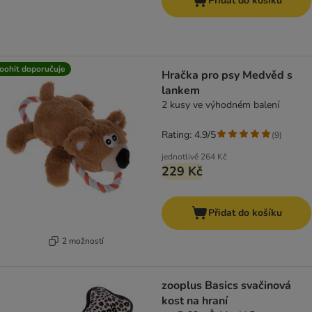
Přidat do košíku
oohit doporučuje
Hračka pro psy Medvěd s
lankem
2 kusy ve výhodném balení
Rating: 4.9/5
(
9
)
jednotlivě
264 Kč
229 Kč
Přidat do košíku
2 možností
zooplus Basics svačinová
kost na hraní