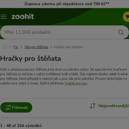
Doprava zdarma při objednávce nad 799 Kč**
Menu
Hledat
produkty
Psi
Vše pro štěňata
Hračky pro štěňata
Hračky pro štěňata
Hrát si představuje pro štěňata jistý druh sociálního učení. Se speciálními hračkami
pro štěňata si můžete s vaším zvířátkem hrát a řádit. Zde najdete široký výběr hraček
pro štěňata, které přispějí k radosti jak u psa, tak jeho páníčka. Prosím dohlížejte na
vašeho psa, když si hraje. Zpět k přehledu
hraček pro psy
.
Nejprodávanější
Filtrovat
1 - 48 of 154 výsledků