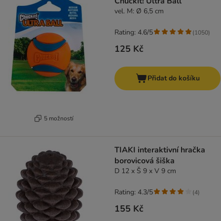
Chuckit! Ultra Ball
vel. M: Ø 6,5 cm
Rating: 4.6/5
(
1050
)
125 Kč
Přidat do košíku
5 možností
TIAKI interaktivní hračka
borovicová šiška
D 12 x Š 9 x V 9 cm
Rating: 4.3/5
(
4
)
155 Kč