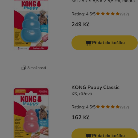
M: D 8 x Š 5,5 x V 5,5 cm, modrá
Rating: 4.5/5
(
917
)
249 Kč
Přidat do košíku
8 možností
KONG Puppy Classic
XS, růžová
Rating: 4.5/5
(
917
)
162 Kč
Přidat do košíku