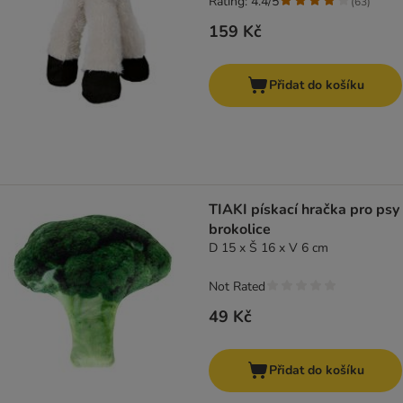
Rating: 4.4/5
(
63
)
159 Kč
Přidat do košíku
TIAKI pískací hračka pro psy
brokolice
D 15 x Š 16 x V 6 cm
Not Rated
49 Kč
Přidat do košíku