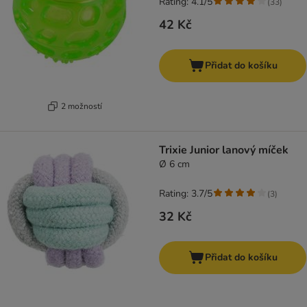
Rating: 4.1/5
(
33
)
42 Kč
Přidat do košíku
2 možností
Trixie Junior lanový míček
Ø 6 cm
Rating: 3.7/5
(
3
)
32 Kč
Přidat do košíku