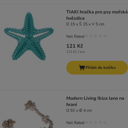
TIAKI hračka pro psy mořská
hvězdice
D 15 x Š 15 x V 5 cm
Not Rated
121 Kč
121 Kč / kus
Přidat do košíku
Modern Living Ibiza lano na
hraní
D 92 x Ø 4 cm
Not Rated