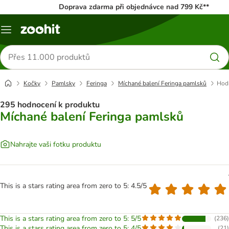
Doprava zdarma při objednávce nad 799 Kč**
Menu
Hledat
produkty
Kočky
Pamlsky
Feringa
Míchané balení Feringa pamlsků
Hod
295 hodnocení k produktu
Míchané balení Feringa pamlsků
Nahrajte vaši fotku produktu
This is a stars rating area from zero to 5: 4.5/5
This is a stars rating area from zero to 5: 5/5
(
236
)
This is a stars rating area from zero to 5: 4/5
(
21
)