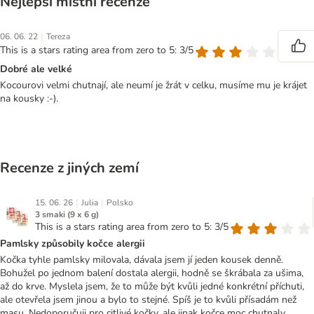
Nejlepší místní recenze
|
06. 06. 22
Tereza
This is a stars rating area from zero to 5: 3/5
Dobré ale velké
Kocourovi velmi chutnají, ale neumí je žrát v celku, musíme mu je krájet
na kousky :-).
Recenze z jiných zemí
|
|
15. 06. 26
Julia
Polsko
3 smaki (9 x 6 g)
This is a stars rating area from zero to 5: 3/5
Pamlsky způsobily kočce alergii
Kočka tyhle pamlsky milovala, dávala jsem jí jeden kousek denně.
Bohužel po jednom balení dostala alergii, hodně se škrábala za ušima,
až do krve. Myslela jsem, že to může být kvůli jedné konkrétní příchuti,
ale otevřela jsem jinou a bylo to stejné. Spíš je to kvůli přísadám než
masu. Nedoporučuji pro citlivé kočky, ale jinak kočce moc chutnaly.