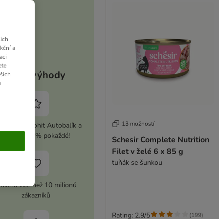
ich
kční a
aci
ete
Vaše výhody
ašich
u
13 možností
ivujte si zoohit Autobalík a
ušetřete 5 % pokaždé!
Schesir Complete Nutrition
Filet v želé 6 x 85 g
tuňák se šunkou
ůvěra více než 10 milionů
zákazníků
Rating: 2.9/5
(
199
)