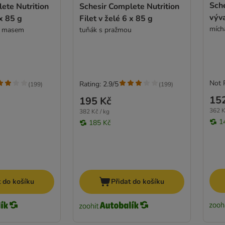
Sch
ete Nutrition
Schesir Complete Nutrition
výva
 x 85 g
Filet v želé 6 x 85 g
mích
m masem
tuňák s pražmou
Not 
Rating: 2.9/5
(
199
)
(
199
)
15
195 Kč
362 K
382 Kč / kg
1
185 Kč
t do košíku
Přidat do košíku