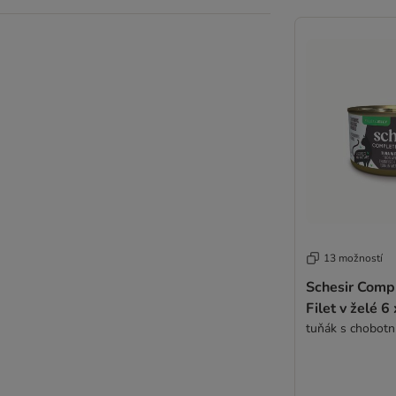
Pan Miesko
Hardys
zooplus Bio
Ziwi Peak
Best Nature
Přírodní a prémiové
WOW Cat
Pawsome
Dogs'n Tiger
Pro kočky citlivé na stravu
Gourmet Menu
Bezobilné konzervy
13 možností
Butcher's
Schesir Compl
Super Benek
Filet v želé 6
Virbac Veterinary HPM
tuňák s chobotni
RAFI
Pro kastrované kočky
Zkušební balení