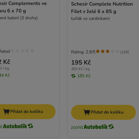
esir Complements ve
Schesir Complete Nutrition
ru 6 x 70 g
Filet v želé 6 x 85 g
ané balení (3 druhy)
tuňák se sardinkami
Rated
Rating: 2.9/5
(
199
)
2 Kč
195 Kč
č / kg
382 Kč / kg
44 Kč
185 Kč
Přidat do košíku
Přidat do košíku