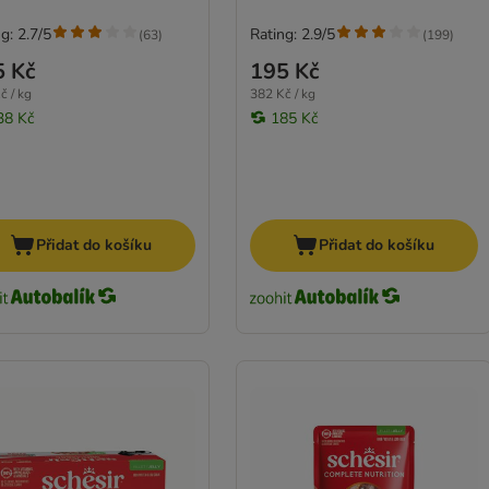
g: 2.7/5
Rating: 2.9/5
(
63
)
(
199
)
5 Kč
195 Kč
č / kg
382 Kč / kg
38 Kč
185 Kč
Přidat do košíku
Přidat do košíku