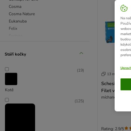
Cosma
Cosma Nature
Na naš
Eukanuba
Použív
Felix
webový
market
Feringa
budou 
Gourmet Gold
kdykol
osobní
Gourmet kapsičky
Stáří kočky
prefer
IAMS
PURINA ONE
Upravi
(
19
)
Rosie's Farm
13 možností
Royal Canin
Schesir Compl
Sheba
Kotě
Filet v želé 6
Smilla
míchané balení (
(
125
)
Wild Freedom
Whiskas
4vets
Advance
Rating: 2.9/5
Advance Veterinary Diets