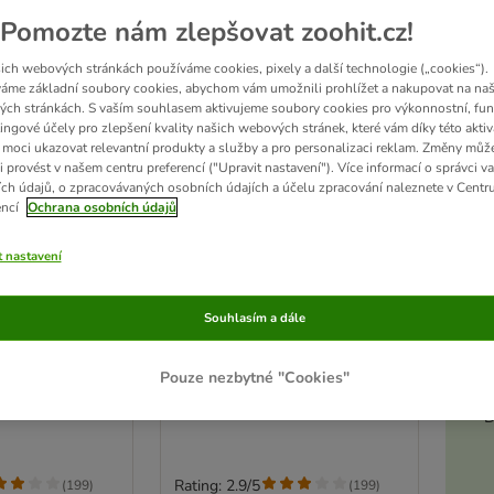
Pomozte nám zlepšovat zoohit.cz!
ich webových stránkách používáme cookies, pixely a další technologie („cookies“).
áme základní soubory cookies, abychom vám umožnili prohlížet a nakupovat na naš
ch stránkách. S vaším souhlasem aktivujeme soubory cookies pro výkonnostní, fun
ingové účely pro zlepšení kvality našich webových stránek, které vám díky této aktiv
moci ukazovat relevantní produkty a služby a pro personalizaci reklam. Změny můž
i provést v našem centru preferencí ("Upravit nastavení"). Více informací o správci v
ch údajů, o zpracovávaných osobních údajích a účelu zpracování naleznete v Centr
encí
Ochrana osobních údajů
t nastavení
13 možností
Akt
ete Nutrition
Schesir Complete Nutrition
Souhlasím a dále
 x 85 g
Filet v želé 6 x 85 g
3 příchutě)
tuňák
Pouze nezbytné "Cookies"
D
Rating: 2.9/5
(
199
)
(
199
)