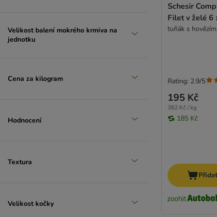
PURINA PRO PLAN Veterinary Diets
Schesir Compl
Purizon
Filet v želé 6
Royal Canin Veterinary & Expert
tuňák s hovězí
Velikost balení mokrého krmiva na
Sanabelle
jednotku
Schesir
ShinyCat (Gimpet/ GimCat)
Schmusy
Cena za kilogram
Rating: 2.9/5
Smølke
195 Kč
SPECIFIC Veterinary Diet
382 Kč / kg
Stuzzy Cat
185 Kč
Hodnocení
STRAYZ
Terra Felis
Thrive Complete
Ultima
Textura
Vitakraft Poesie
Přida
Venandi Animal
Wiejska Zagroda
Velikost kočky
Yarrah Bio