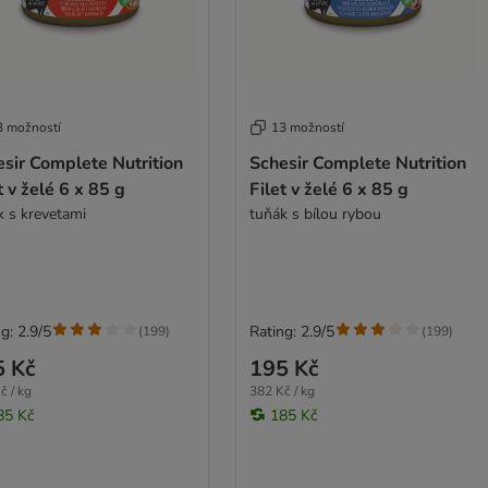
3 možností
13 možností
sir Complete Nutrition
Schesir Complete Nutrition
t v želé 6 x 85 g
Filet v želé 6 x 85 g
k s krevetami
tuňák s bílou rybou
g: 2.9/5
Rating: 2.9/5
(
199
)
(
199
)
5 Kč
195 Kč
č / kg
382 Kč / kg
85 Kč
185 Kč