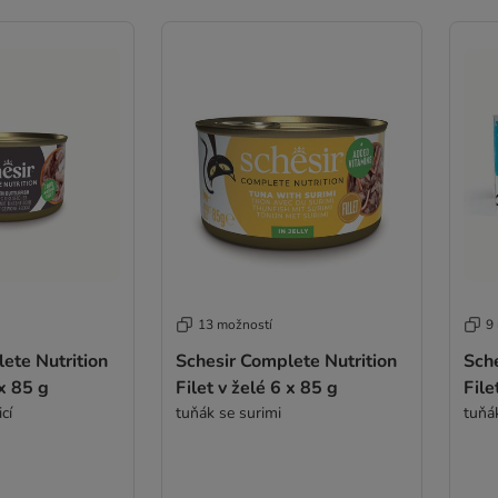
13 možností
9
ete Nutrition
Schesir Complete Nutrition
Sche
 x 85 g
Filet v želé 6 x 85 g
File
cí
tuňák se surimi
tuňá