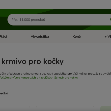
Hledat
produkty
Ptáci
Akvaristika
Koně
+ V
vřít menu: Malá zvířata
Otevřít menu: Ptáci
Otevřít menu: Akvaristika
Otevří
 krmivo pro kočky
očky představuje rafinovanou a delikátní specialitu pro Vaši kočku, protože se vyráb
řečtěte si více o konzervách a kapsičkách Schesir pro kočky.
sledků
ve been changed