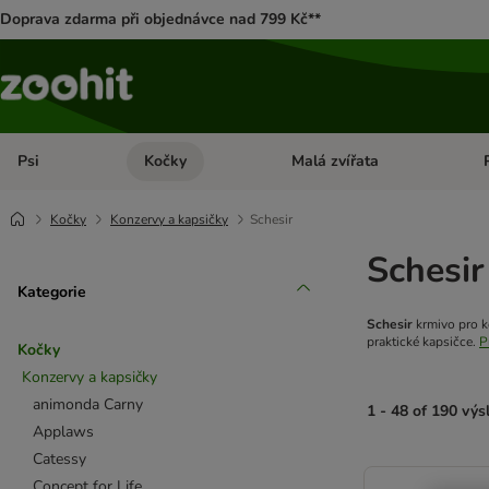
Doprava zdarma při objednávce nad 799 Kč**
Psi
Kočky
Malá zvířata
Otevřít menu: Psi
Otevřít menu: Kočky
Ote
Kočky
Konzervy a kapsičky
Schesir
Schesir
Kategorie
Schesir
krmivo pro k
praktické kapsičce.
P
Kočky
Konzervy a kapsičky
animonda Carny
1 - 48 of 190 vý
Applaws
Catessy
product items ha
Concept for Life