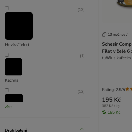
Fitmin
Forza 10
(
12
)
Gourmet
GranataPet
GRAU
13 možností
Green Petfood
Schesir Compl
Hovězí/Telecí
Greenwoods
Filet v želé 6
Happy Cat
(
1
)
tuňák s kuřecím
Herrmanns Bio
Hill's
Hill's Prescription Diet
Kachna
Josera
James Wellbeloved
Rating: 2.9/5
(
12
)
JosiCat
195 Kč
Kattovit Feline Diet
382 Kč / kg
více
Kattovit Vital Care
185 Kč
Kreveta
Kitekat
KITTY Cat
(
56
)
Druh balení