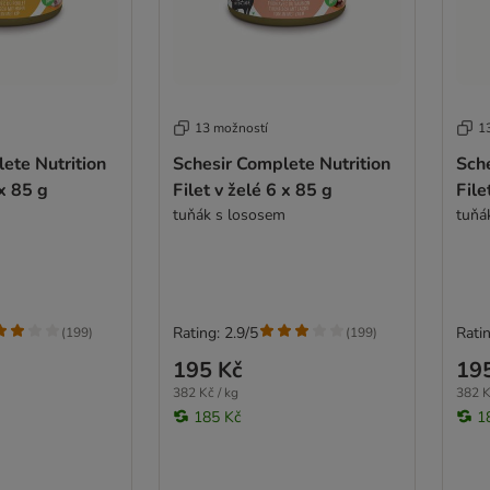
13 možností
1
ete Nutrition
Schesir Complete Nutrition
Sche
 x 85 g
Filet v želé 6 x 85 g
File
tuňák s lososem
tuňá
Rating: 2.9/5
Ratin
(
199
)
(
199
)
195 Kč
19
382 Kč / kg
382 K
185 Kč
1