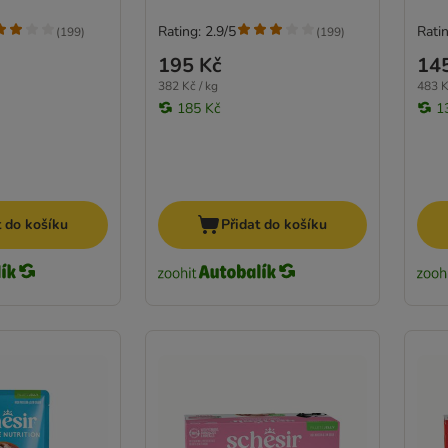
Rating: 2.9/5
Ratin
(
199
)
(
199
)
195 Kč
14
382 Kč / kg
483 K
185 Kč
1
t do košíku
Přidat do košíku