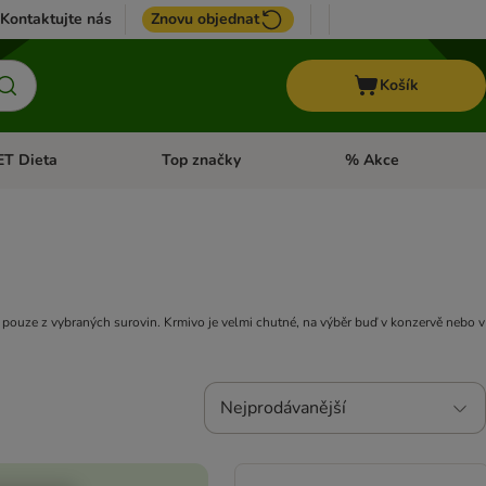
Kontaktujte nás
Znovu objednat
Košík
ET Dieta
Top značky
% Akce
t menu: Koně
Otevřít menu: + VET Dieta
Otevřít menu: Top znač
í pouze z vybraných surovin. Krmivo je velmi chutné, na výběr buď v konzervě nebo v
Nejprodávanější