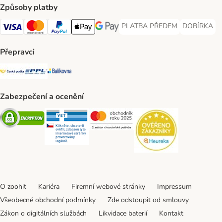
Způsoby platby
PLATBA PŘEDEM
DOBÍRKA
PLATBA PŘEDEM Payment Met
DOBÍRKA Pa
Visa Payment Method
Mastercard Payment Method
PayPal Payment Method
Apple pay Payment Method
GooglePay Payment Method
Přepravci
Česká pošta Shipping Method
PPL Shipping Method
Balíkovna Shipping Method
Zabezpečení a ocenění
Security
Security
Security
Security
O zoohit
Kariéra
Firemní webové stránky
Impressum
Všeobecné obchodní podmínky
Zde odstoupit od smlouvy
Zákon o digitálních službách
Likvidace baterií
Kontakt