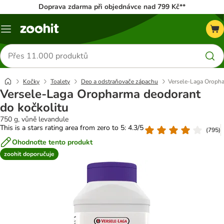
Doprava zdarma při objednávce nad 799 Kč**
Menu
Hledat
produkty
Kočky
Toalety
Deo a odstraňovače zápachu
Versele-Laga Oropha
Versele-Laga Oropharma deodorant
do kočkolitu
750 g, vůně levandule
This is a stars rating area from zero to 5: 4.3/5
(
795
)
Ohodnoťte tento produkt
zoohit doporučuje