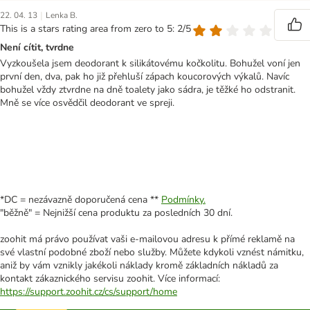
|
22. 04. 13
Lenka B.
This is a stars rating area from zero to 5: 2/5
Není cítit, tvrdne
Vyzkoušela jsem deodorant k silikátovému kočkolitu. Bohužel voní jen
první den, dva, pak ho již přehluší zápach koucorových výkalů. Navíc
bohužel vždy ztvrdne na dně toalety jako sádra, je těžké ho odstranit.
Mně se více osvědčil deodorant ve spreji.
*DC = nezávazně doporučená cena **
Podmínky.
"běžně" = Nejnižší cena produktu za posledních 30 dní.
zoohit má právo používat vaši e-mailovou adresu k přímé reklamě na
své vlastní podobné zboží nebo služby. Můžete kdykoli vznést námitku,
aniž by vám vznikly jakékoli náklady kromě základních nákladů za
kontakt zákaznického servisu zoohit. Více informací:
https://support.zoohit.cz/cs/support/home