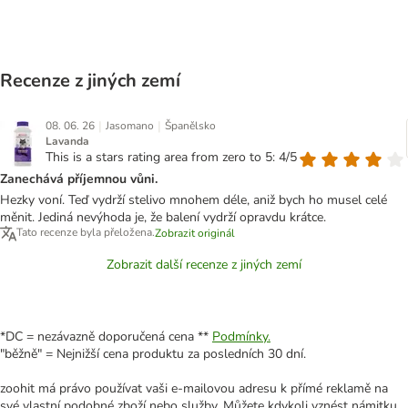
Recenze z jiných zemí
|
|
08. 06. 26
Jasomano
Španělsko
Lavanda
This is a stars rating area from zero to 5: 4/5
Zanechává příjemnou vůni.
Hezky voní. Teď vydrží stelivo mnohem déle, aniž bych ho musel celé
měnit. Jediná nevýhoda je, že balení vydrží opravdu krátce.
Tato recenze byla přeložena.
Zobrazit originál
Zobrazit další recenze z jiných zemí
*DC = nezávazně doporučená cena **
Podmínky.
"běžně" = Nejnižší cena produktu za posledních 30 dní.
zoohit má právo používat vaši e-mailovou adresu k přímé reklamě na
své vlastní podobné zboží nebo služby. Můžete kdykoli vznést námitku,