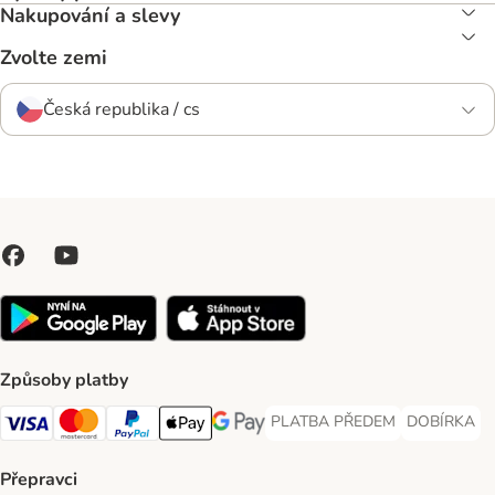
Nakupování a slevy
Zvolte zemi
Česká republika / cs
Způsoby platby
PLATBA PŘEDEM
DOBÍRKA
PLATBA PŘEDEM Payment Met
DOBÍRKA Pa
Visa Payment Method
Mastercard Payment Method
PayPal Payment Method
Apple pay Payment Method
GooglePay Payment Method
Přepravci