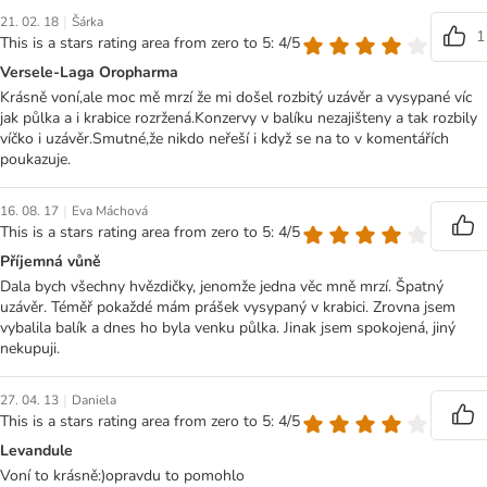
|
21. 02. 18
Šárka
1
This is a stars rating area from zero to 5: 4/5
Versele-Laga Oropharma
Krásně voní,ale moc mě mrzí že mi došel rozbitý uzávěr a vysypané víc
jak půlka a i krabice rozržená.Konzervy v balíku nezajišteny a tak rozbily
víčko i uzávěr.Smutné,že nikdo neřeší i když se na to v komentářích
poukazuje.
|
16. 08. 17
Eva Máchová
This is a stars rating area from zero to 5: 4/5
Příjemná vůně
Dala bych všechny hvězdičky, jenomže jedna věc mně mrzí. Špatný
uzávěr. Téměř pokaždé mám prášek vysypaný v krabici. Zrovna jsem
vybalila balík a dnes ho byla venku půlka. Jinak jsem spokojená, jiný
nekupuji.
|
27. 04. 13
Daniela
This is a stars rating area from zero to 5: 4/5
Levandule
Voní to krásně:)opravdu to pomohlo