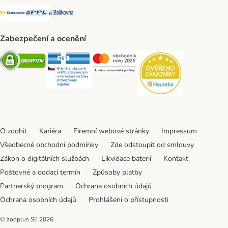
Česká pošta Shipping Method
PPL Shipping Method
Balíkovna Shipping Method
Zabezpečení a ocenění
Security
Security
Security
Security
O zoohit
Kariéra
Firemní webové stránky
Impressum
Všeobecné obchodní podmínky
Zde odstoupit od smlouvy
Zákon o digitálních službách
Likvidace baterií
Kontakt
Poštovné a dodací termín
Způsoby platby
Partnerský program
Ochrana osobních údajů
Ochrana osobních údajů
Prohlášení o přístupnosti
© zooplus SE
2026