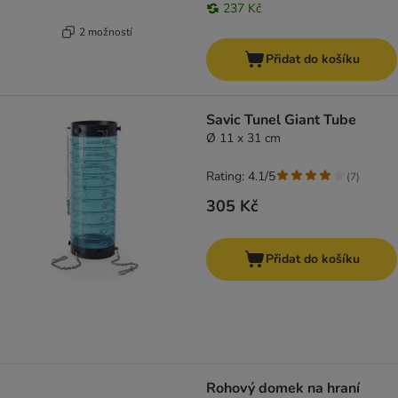
237 Kč
2 možností
Přidat do košíku
Savic Tunel Giant Tube
Ø 11 x 31 cm
Rating: 4.1/5
(
7
)
305 Kč
Přidat do košíku
Rohový domek na hraní