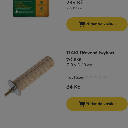
239 Kč
239 Kč / kg
Přidat do košíku
TIAKI Dřevěná žvýkací
tyčinka
Ø 3 × D 13 cm
Not Rated
84 Kč
Přidat do košíku