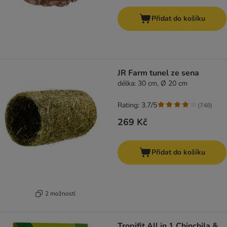
Přidat do košíku
JR Farm tunel ze sena
délka: 30 cm, Ø 20 cm
Rating: 3.7/5
(
748
)
269 Kč
Přidat do košíku
2 možností
Tropifit All in 1 Chinchila &