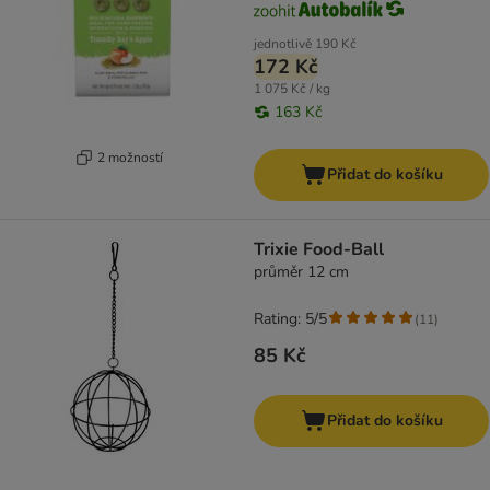
jednotlivě
190 Kč
172 Kč
1 075 Kč / kg
163 Kč
2 možností
Přidat do košíku
Trixie Food-Ball
průměr 12 cm
Rating: 5/5
(
11
)
85 Kč
Přidat do košíku