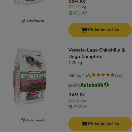
664 Kč
190 Kč / kg
631 Kč
4 možností
Přidat do košíku
Versele-Laga Chinchilla &
Degu Complete
1,75 kg
Rating: 4.5/5
(
115
)
349 Kč
200 Kč / kg
332 Kč
4 možností
Přidat do košíku