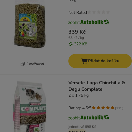
Not Rated
339 Kč
68 Kč / kg
322 Kč
Přidat do košíku
2 možností
Versele-Laga Chinchilla &
Degu Complete
2 x 1,75 kg
Rating: 4.5/5
(
115
)
jednotlivě
698 Kč