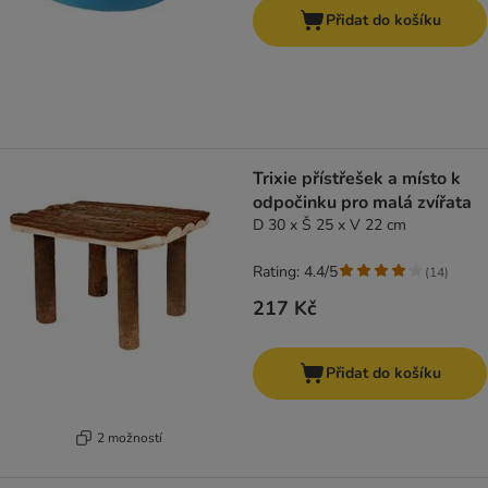
Přidat do košíku
Trixie přístřešek a místo k
odpočinku pro malá zvířata
D 30 x Š 25 x V 22 cm
Rating: 4.4/5
(
14
)
217 Kč
Přidat do košíku
2 možností