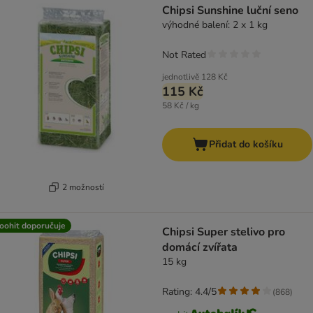
Chipsi Sunshine luční seno
výhodné balení: 2 x 1 kg
Not Rated
jednotlivě
128 Kč
115 Kč
58 Kč / kg
Přidat do košíku
2 možností
oohit doporučuje
Chipsi Super stelivo pro
domácí zvířata
15 kg
Rating: 4.4/5
(
868
)