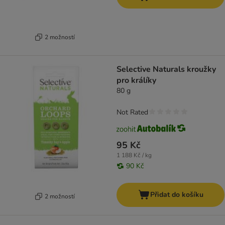
2 možností
Selective Naturals kroužky
pro králíky
80 g
Not Rated
95 Kč
1 188 Kč / kg
90 Kč
Přidat do košíku
2 možností