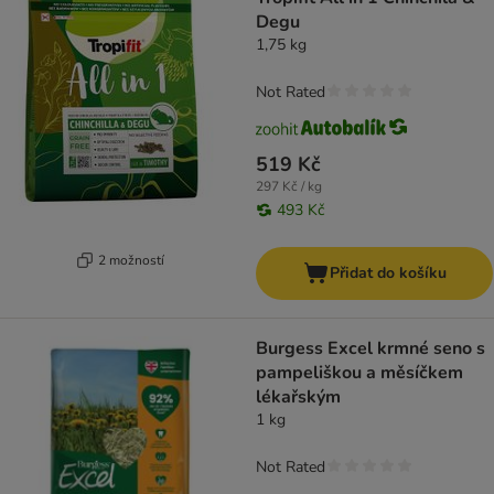
Degu
1,75 kg
Not Rated
519 Kč
297 Kč / kg
493 Kč
2 možností
Přidat do košíku
Burgess Excel krmné seno s
pampeliškou a měsíčkem
lékařským
1 kg
Not Rated