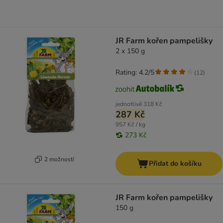
JR Farm kořen pampelišky
2 x 150 g
Rating: 4.2/5
(
12
)
jednotlivě
318 Kč
287 Kč
957 Kč / kg
273 Kč
2 možností
Přidat do košíku
JR Farm kořen pampelišky
150 g