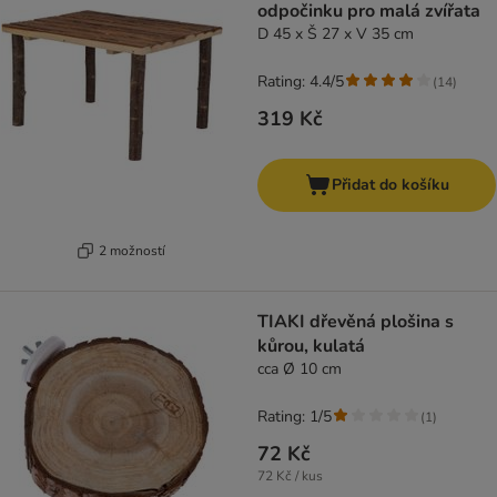
odpočinku pro malá zvířata
D 45 x Š 27 x V 35 cm
Rating: 4.4/5
(
14
)
319 Kč
Přidat do košíku
2 možností
TIAKI dřevěná plošina s
kůrou, kulatá
cca Ø 10 cm
Rating: 1/5
(
1
)
72 Kč
72 Kč / kus