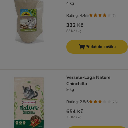
4 kg
Rating: 4.4/5
(
7
)
332 Kč
83 Kč / kg
Přidat do košíku
Versele-Laga Nature
Chinchilla
9 kg
Rating: 2.8/5
(
76
)
654 Kč
73 Kč / kg