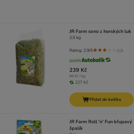
JR Farm seno z horských luk
2,5 kg
Rating: 2.9/5
(
12
)
239 Kč
96 Kč / kg
227 Kč
Přidat do košíku
JR Farm Roll 'n' Fun křupavý
špalík