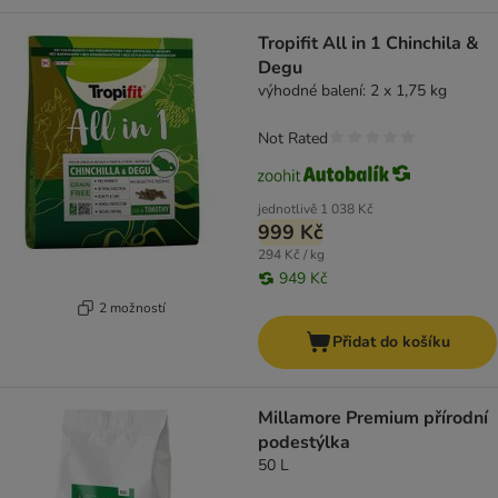
Tropifit All in 1 Chinchila &
Degu
výhodné balení: 2 x 1,75 kg
Not Rated
jednotlivě
1 038 Kč
999 Kč
294 Kč / kg
949 Kč
2 možností
Přidat do košíku
Millamore Premium přírodní
podestýlka
50 L