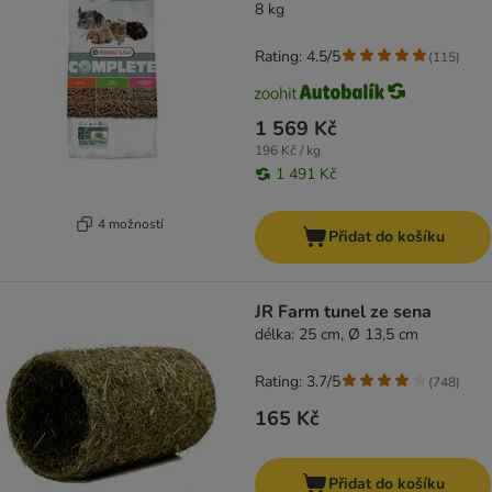
8 kg
Rating: 4.5/5
(
115
)
1 569 Kč
196 Kč / kg
1 491 Kč
4 možností
Přidat do košíku
JR Farm tunel ze sena
délka: 25 cm, Ø 13,5 cm
Rating: 3.7/5
(
748
)
165 Kč
Přidat do košíku