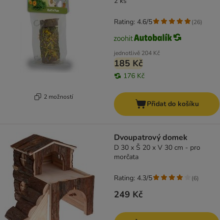
2 ks
Rating: 4.6/5
(
26
)
jednotlivě
204 Kč
185 Kč
176 Kč
2 možností
Přidat do košíku
Dvoupatrový domek
D 30 x Š 20 x V 30 cm - pro
morčata
Rating: 4.3/5
(
6
)
249 Kč