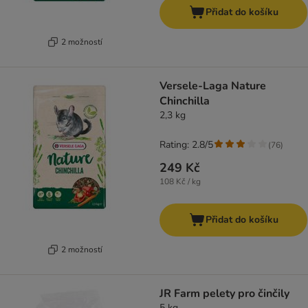
Přidat do košíku
2 možností
Versele-Laga Nature
Chinchilla
2,3 kg
Rating: 2.8/5
(
76
)
249 Kč
108 Kč / kg
Přidat do košíku
2 možností
JR Farm pelety pro činčily
5 kg