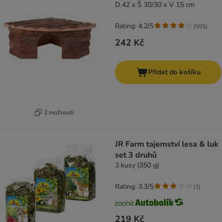
D 42 x Š 30/30 x V 15 cm
Rating: 4.2/5
(
555
)
242 Kč
Přidat do košíku
2 možností
JR Farm tajemství lesa & luk
set 3 druhů
3 kusy (350 g)
Rating: 3.3/5
(
3
)
219 Kč