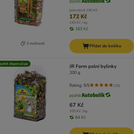
jednotlivě
190 Kč
172 Kč
143 Kč / kg
163 Kč
2 možností
Přidat do košíku
oohit doporučuje
JR Farm polní bylinky
200 g
Rating: 5/5
(
10
)
67 Kč
335 Kč / kg
64 Kč