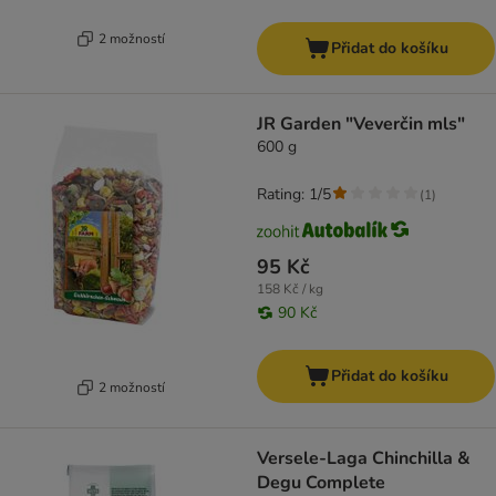
2 možností
Přidat do košíku
JR Garden "Veverčin mls"
600 g
Rating: 1/5
(
1
)
95 Kč
158 Kč / kg
90 Kč
Přidat do košíku
2 možností
Versele-Laga Chinchilla &
Degu Complete