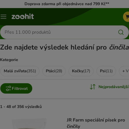
Doprava zdarma při objednávce nad 799 Kč**
Menu
Hledat
produkty
Zde najdete výsledek hledání pro
činčila
Kategorie
Malá zvířata
(
351
)
Ptáci
(
28
)
Kočky
(
17
)
Psi
(
11
)
+ V
Nejprodávanější
Filtrovat
1 - 48 of 356 výsledků
product items have been changed
JR Farm speciální písek pro
činčily