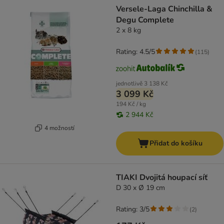
Versele-Laga Chinchilla &
Degu Complete
2 x 8 kg
Rating: 4.5/5
(
115
)
jednotlivě
3 138 Kč
3 099 Kč
194 Kč / kg
2 944 Kč
4 možností
Přidat do košíku
TIAKI Dvojitá houpací síť
D 30 x Ø 19 cm
Rating: 3/5
(
2
)