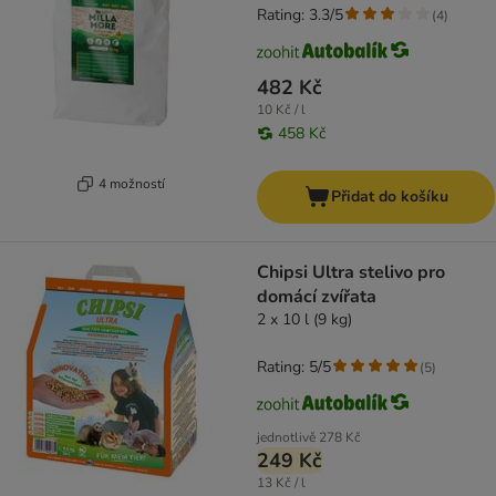
Rating: 3.3/5
(
4
)
482 Kč
10 Kč / l
458 Kč
4 možností
Přidat do košíku
Chipsi Ultra stelivo pro
domácí zvířata
2 x 10 l (9 kg)
Rating: 5/5
(
5
)
jednotlivě
278 Kč
249 Kč
13 Kč / l