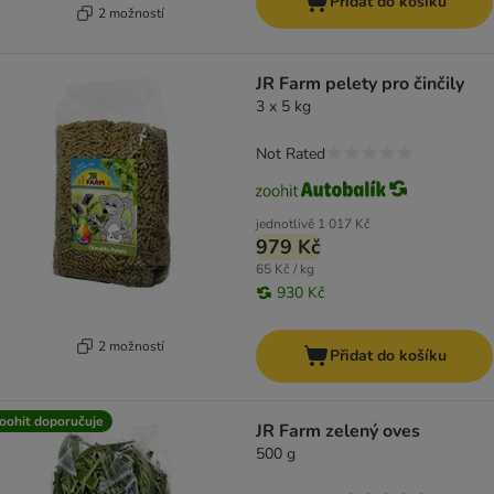
Přidat do košíku
2 možností
JR Farm pelety pro činčily
3 x 5 kg
Not Rated
jednotlivě
1 017 Kč
979 Kč
65 Kč / kg
930 Kč
2 možností
Přidat do košíku
oohit doporučuje
JR Farm zelený oves
500 g