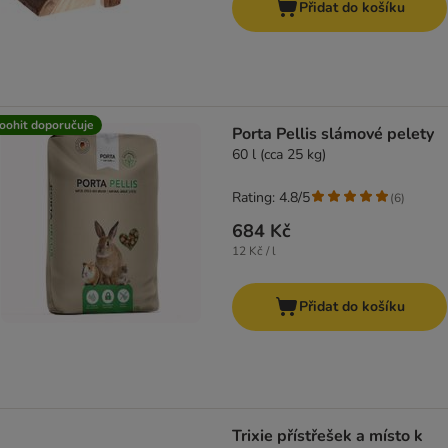
Přidat do košíku
oohit doporučuje
Porta Pellis slámové pelety
60 l (cca 25 kg)
Rating: 4.8/5
(
6
)
684 Kč
12 Kč / l
Přidat do košíku
Trixie přístřešek a místo k