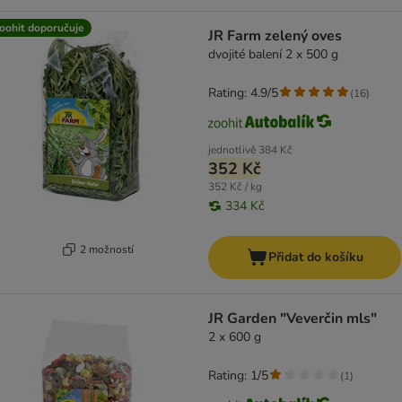
oohit doporučuje
JR Farm zelený oves
dvojité balení 2 x 500 g
Rating: 4.9/5
(
16
)
jednotlivě
384 Kč
352 Kč
352 Kč / kg
334 Kč
2 možností
Přidat do košíku
JR Garden "Veverčin mls"
2 x 600 g
Rating: 1/5
(
1
)