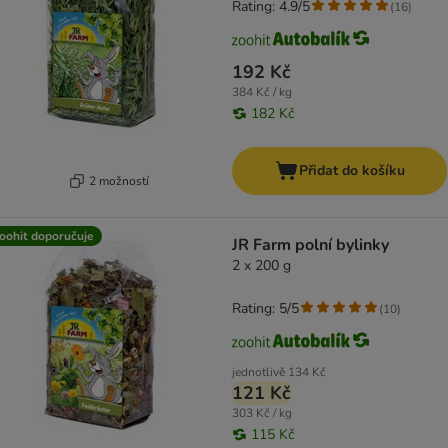
Rating: 4.9/5
(
16
)
192 Kč
384 Kč / kg
182 Kč
Přidat do košíku
2 možností
oohit doporučuje
JR Farm polní bylinky
2 x 200 g
Rating: 5/5
(
10
)
jednotlivě
134 Kč
121 Kč
303 Kč / kg
115 Kč