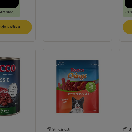
tra slevu
-30%
t do košíku
9 možností
3