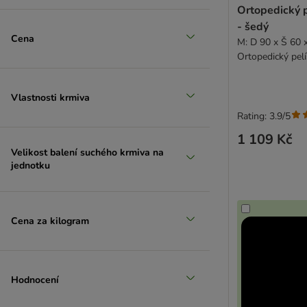
Ortopedický p
- šedý
Cena
M: D 90 x Š 60 
Ortopedický pelí
šedý
Vlastnosti krmiva
Rating: 3.9/5
1 109 Kč
Velikost balení suchého krmiva na
jednotku
Cena za kilogram
Hodnocení