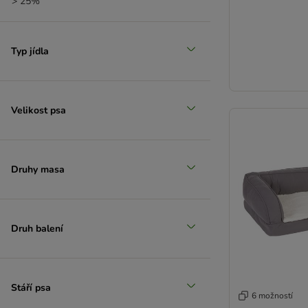
> 25%
(
4
)
Typ jídla
> 35%
(
1
)
Velikost psa
> 50%
Druhy masa
Druh balení
Stáří psa
6 možností