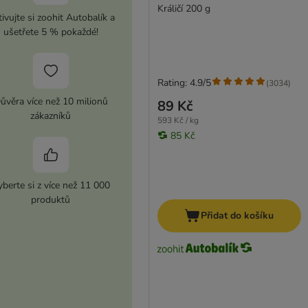
Králičí 200 g
ivujte si zoohit Autobalík a
ušetřete 5 % pokaždé!
Rating: 4.9/5
(
3034
)
ůvěra více než 10 milionů
89 Kč
zákazníků
593 Kč / kg
85 Kč
berte si z více než 11 000
produktů
Přidat do košíku