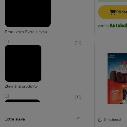
Přida
Lukullus
Produkty s Extra slevou
(
12
)
(
11
)
Modern Living
Zlevněné produkty
(
93
)
Extra sleva
9 možností