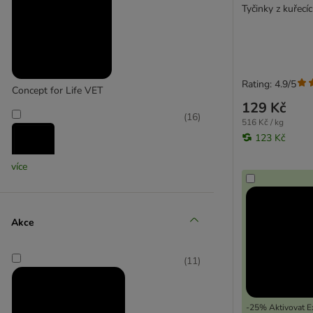
Tyčinky z kuřecí
Rating: 4.9/5
Concept for Life VET
129 Kč
(
16
)
516 Kč / kg
123 Kč
více
ferplast
(
6
)
Akce
(
11
)
Greenwoods
-25% Aktivovat Ex
(
16
)