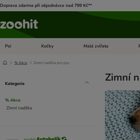
Doprava zdarma při objednávce nad 799 Kč**
Psi
Kočky
Malá zvířata
Otevřít menu: Psi
Otevřít menu: Kočky
Ote
% Akce
Zimní nadílka pro psy
Zimní n
Kategorie
% Akce
Zimní nadílka