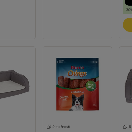
-30%
9 možností
6