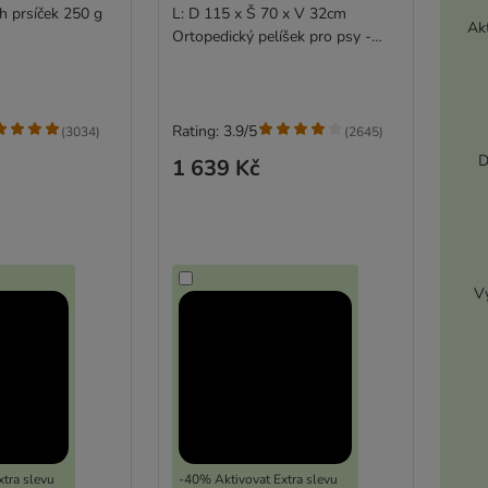
ch prsíček 250 g
L: D 115 x Š 70 x V 32cm
Akt
Ortopedický pelíšek pro psy -
šedý
Rating: 3.9/5
(
3034
)
(
2645
)
D
1 639 Kč
Vy
tra slevu
-40% Aktivovat Extra slevu