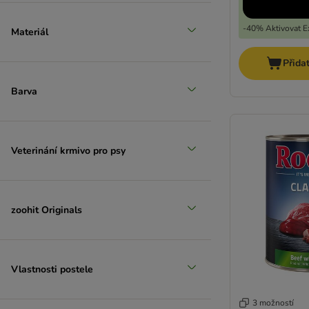
-40% Aktivovat Ex
Materiál
Přida
Barva
Veterinání krmivo pro psy
zoohit Originals
Vlastnosti postele
3 možností