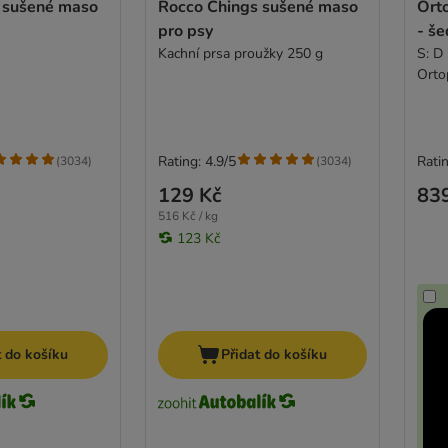
 sušené maso
Rocco Chings sušené maso
Orto
pro psy
- še
Kachní prsa proužky 250 g
S: D
Orto
šedý
Rating: 4.9/5
Ratin
(
3034
)
(
3034
)
129 Kč
83
516 Kč / kg
123 Kč
t do košíku
Přidat do košíku