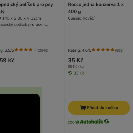
pedický pelíšek pro psy
Rocco jedna konzerva 1 x
dý
400 g
D 140 x Š 80 x V 32cm
Classic: hovězí
pedický pelíšek pro psy -
g: 3.9/5
Rating: 4.6/5
(
2645
)
(
693
)
59 Kč
35 Kč
88 Kč / kg
33 Kč
Přidat do košíku