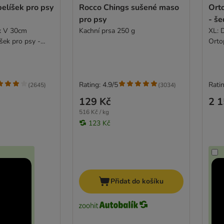
elíšek pro psy
Rocco Chings sušené maso
Orto
pro psy
- še
x V 30cm
Kachní prsa 250 g
XL: 
šek pro psy -
Orto
šedý
Rating: 4.9/5
Ratin
(
2645
)
(
3034
)
129 Kč
2 1
516 Kč / kg
123 Kč
Přidat do košíku