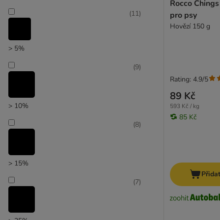
Rocco Chings
(
11
)
pro psy
zoohit doporučuje
Hovězí 150 g
> 5%
(
9
)
Rating: 4.9/5
89 Kč
> 10%
593 Kč / kg
85 Kč
(
8
)
> 15%
Přida
(
7
)