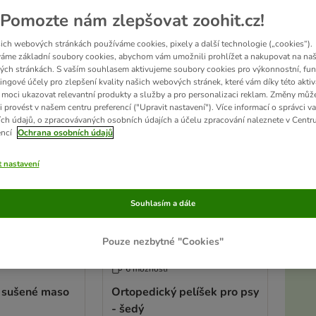
Pomozte nám zlepšovat zoohit.cz!
sledků
ich webových stránkách používáme cookies, pixely a další technologie („cookies“).
áme základní soubory cookies, abychom vám umožnili prohlížet a nakupovat na naš
ch stránkách. S vaším souhlasem aktivujeme soubory cookies pro výkonnostní, fun
ve been changed
ingové účely pro zlepšení kvality našich webových stránek, které vám díky této aktiv
moci ukazovat relevantní produkty a služby a pro personalizaci reklam. Změny můž
i provést v našem centru preferencí ("Upravit nastavení"). Více informací o správci v
ch údajů, o zpracovávaných osobních údajích a účelu zpracování naleznete v Centr
encí
Ochrana osobních údajů
t nastavení
Souhlasím a dále
Pouze nezbytné "Cookies"
6 možností
 sušené maso
Ortopedický pelíšek pro psy
- šedý