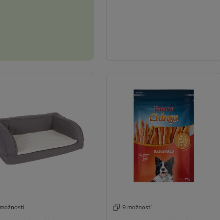
 možností
9 možností