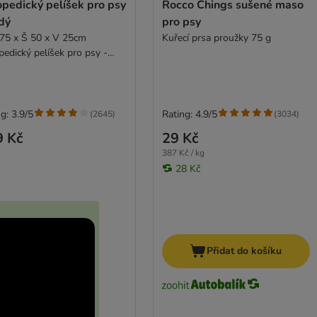
pedický pelíšek pro psy
Rocco Chings sušené maso
dý
pro psy
 75 x Š 50 x V 25cm
Kuřecí prsa proužky 75 g
pedický pelíšek pro psy -
g: 3.9/5
Rating: 4.9/5
(
2645
)
(
3034
)
9 Kč
29 Kč
387 Kč / kg
28 Kč
Přidat do košíku