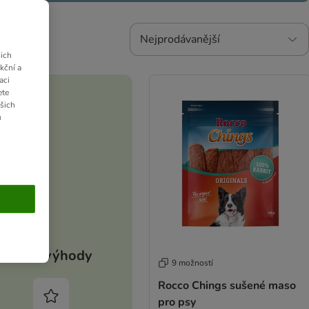
Nejprodávanější
ich
kční a
aci
ete
ašich
u
Vaše výhody
9 možností
Rocco Chings sušené maso
pro psy