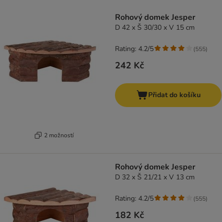
product items have been changed
Rohový domek Jesper
D 42 x Š 30/30 x V 15 cm
Rating: 4.2/5
(
555
)
242 Kč
Přidat do košíku
2 možností
Rohový domek Jesper
D 32 x Š 21/21 x V 13 cm
Rating: 4.2/5
(
555
)
182 Kč