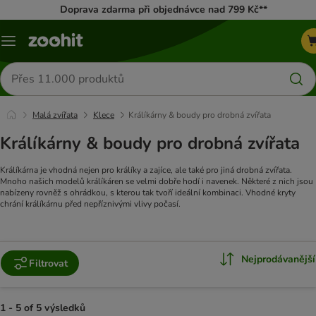
Doprava zdarma při objednávce nad 799 Kč**
Menu
Hledat
produkty
Malá zvířata
Klece
Králíkárny & boudy pro drobná zvířata
Králíkárny & boudy pro drobná zvířata
Králíkárna je vhodná nejen pro králíky a zajíce, ale také pro jiná drobná zvířata.
Mnoho našich modelů králíkáren se velmi dobře hodí i navenek. Některé z nich jsou
nabízeny rovněž s ohrádkou, s kterou tak tvoří ideální kombinaci. Vhodné kryty
chrání králíkárnu před nepříznivými vlivy počasí.
Nejprodávanější
Filtrovat
1 - 5 of 5 výsledků