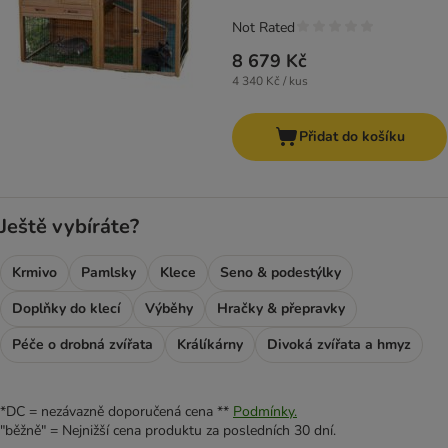
Not Rated
8 679 Kč
4 340 Kč / kus
Přidat do košíku
Ještě vybíráte?
Krmivo
Pamlsky
Klece
Seno & podestýlky
Doplňky do klecí
Výběhy
Hračky & přepravky
Péče o drobná zvířata
Králíkárny
Divoká zvířata a hmyz
*DC = nezávazně doporučená cena **
Podmínky.
"běžně" = Nejnižší cena produktu za posledních 30 dní.