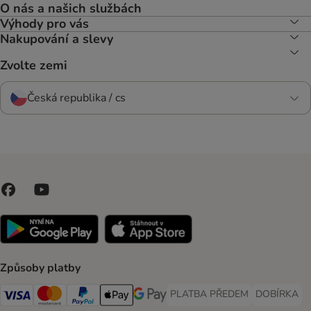
O nás a našich službách
Výhody pro vás
Nakupování a slevy
Zvolte zemi
Česká republika / cs
Způsoby platby
PLATBA PŘEDEM
DOBÍRKA
PLATBA PŘEDEM Payment Met
DOBÍRKA Pa
Visa Payment Method
Mastercard Payment Method
PayPal Payment Method
Apple pay Payment Method
GooglePay Payment Method