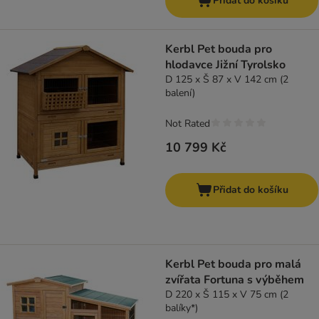
Přidat do košíku
Kerbl Pet bouda pro
hlodavce Jižní Tyrolsko
D 125 x Š 87 x V 142 cm (2
balení)
Not Rated
10 799 Kč
Přidat do košíku
Kerbl Pet bouda pro malá
zvířata Fortuna s výběhem
D 220 x Š 115 x V 75 cm (2
balíky*)