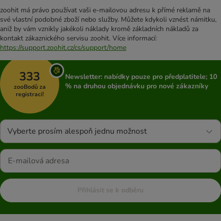
zoohit má právo používat vaši e-mailovou adresu k přímé reklamě na
své vlastní podobné zboží nebo služby. Můžete kdykoli vznést námitku,
aniž by vám vznikly jakékoli náklady kromě základních nákladů za
kontakt zákaznického servisu zoohit. Více informací:
https://support.zoohit.cz/cs/support/home
333
Newsletter: nabídky pouze pro předplatitele; 10
% na druhou objednávku pro nové zákazníky
zooBodů za
registraci!
Vyberte prosím alespoň jednu možnost
Přihlásit se k odběru