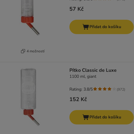
57 Kč
Přidat do košíku
4 možností
Pítko Classic de Luxe
1100 ml, giant
Rating: 3.8/5
(
972
)
152 Kč
Přidat do košíku