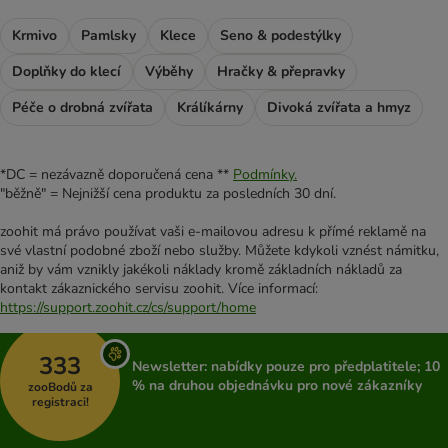
Krmivo
Pamlsky
Klece
Seno & podestýlky
Doplňky do klecí
Výběhy
Hračky & přepravky
Péče o drobná zvířata
Králíkárny
Divoká zvířata a hmyz
*DC = nezávazně doporučená cena **
Podmínky.
"běžně" = Nejnižší cena produktu za posledních 30 dní.
zoohit má právo používat vaši e-mailovou adresu k přímé reklamě na
své vlastní podobné zboží nebo služby. Můžete kdykoli vznést námitku,
aniž by vám vznikly jakékoli náklady kromě základních nákladů za
kontakt zákaznického servisu zoohit. Více informací:
https://support.zoohit.cz/cs/support/home
333
Newsletter: nabídky pouze pro předplatitele; 10
% na druhou objednávku pro nové zákazníky
zooBodů za
registraci!