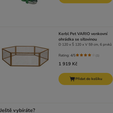
Kerbl Pet VARIO venkovní
ohrádka se síťovinou
D 120 x Š 120 x V 59 cm, 6 prvků
Rating: 4/5
(
1
)
1 919 Kč
Přidat do košíku
Ještě vybíráte?