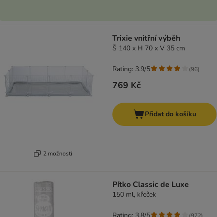
Trixie vnitřní výběh
Š 140 x H 70 x V 35 cm
Rating: 3.9/5
(
96
)
769 Kč
Přidat do košíku
2 možností
Pítko Classic de Luxe
150 ml, křeček
Rating: 3.8/5
(
972
)