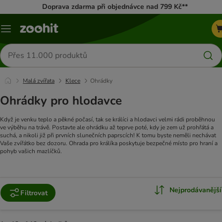
Doprava zdarma při objednávce nad 799 Kč**
Menu
Hledat
produkty
Malá zvířata
Klece
Ohrádky
Ohrádky pro hlodavce
Když je venku teplo a pěkné počasí, tak se králíci a hlodavci velmi rádi proběhnou
ve výběhu na trávě. Postavte ale ohrádku až teprve poté, kdy je zem už prohřátá a
suchá, a nikoli již při prvních slunečních paprscích! K tomu byste neměli nechávat
Vaše zvířátko bez dozoru. Ohrada pro králíka poskytuje bezpečné místo pro hraní a
pohyb vašich mazlíčků.
Nejprodávanější
Filtrovat