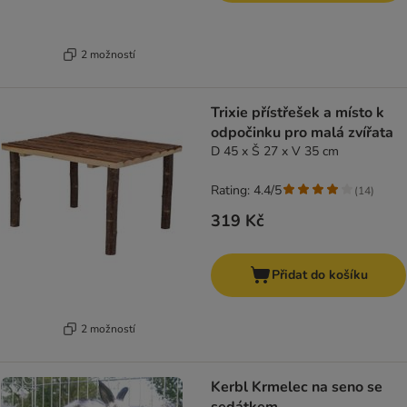
2 možností
Trixie přístřešek a místo k
odpočinku pro malá zvířata
D 45 x Š 27 x V 35 cm
Rating: 4.4/5
(
14
)
319 Kč
Přidat do košíku
2 možností
Kerbl Krmelec na seno se