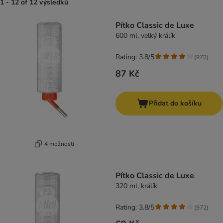
1 - 12 of 12 výsledků
product items have been changed
Pítko Classic de Luxe
600 ml, velký králík
Rating: 3.8/5
(
972
)
87 Kč
Přidat do košíku
4 možností
Pítko Classic de Luxe
320 ml, králík
Rating: 3.8/5
(
972
)