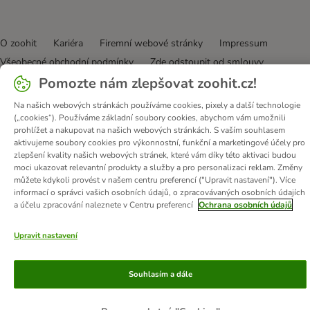
O zoohit
Kariéra
Firemní webové stránky
Impressum
Všeobecné obchodní podmínky
Zde odstoupit od smlouvy
Pomozte nám zlepšovat zoohit.cz!
Zákon o digitálních službách
Likvidace baterií
Kontakt
Poštovné a dodací termín
Způsoby platby
Na našich webových stránkách používáme cookies, pixely a další technologie
Partnerský program
Ochrana osobních údajů
(„cookies“). Používáme základní soubory cookies, abychom vám umožnili
prohlížet a nakupovat na našich webových stránkách. S vaším souhlasem
Ochrana osobních údajů
Prohlášení o přístupnosti
aktivujeme soubory cookies pro výkonnostní, funkční a marketingové účely pro
zlepšení kvality našich webových stránek, které vám díky této aktivaci budou
© zooplus SE
2026
moci ukazovat relevantní produkty a služby a pro personalizaci reklam. Změny
můžete kdykoli provést v našem centru preferencí ("Upravit nastavení"). Více
informací o správci vašich osobních údajů, o zpracovávaných osobních údajích
a účelu zpracování naleznete v Centru preferencí
Ochrana osobních údajů
Upravit nastavení
Souhlasím a dále