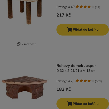
Rating: 4.4/5
(
14
)
217 Kč
Přidat do košíku
2 možností
Rohový domek Jesper
D 32 x Š 21/21 x V 13 cm
Rating: 4.2/5
(
555
)
182 Kč
Přidat do košíku