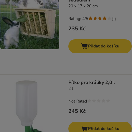
sedátkem
20 x 17 x 20 cm
Rating: 4/5
(
1
)
235 Kč
Přidat do košíku
Pítko pro králíky 2,0 l
2 l
Not Rated
245 Kč
Přidat do košíku