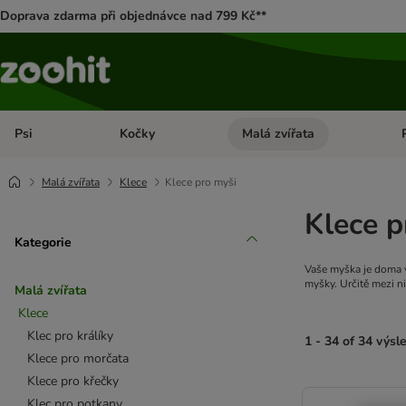
Doprava zdarma při objednávce nad 799 Kč**
Psi
Kočky
Malá zvířata
Otevřít menu: Psi
Otevřít menu: Kočky
Ote
Malá zvířata
Klece
Klece pro myši
Klece p
Kategorie
Vaše myška je doma v
myšky. Určitě mezi 
Malá zvířata
Klece
Klec pro králíky
1 - 34 of 34 výsl
Klece pro morčata
Klece pro křečky
product items ha
Klec pro potkany