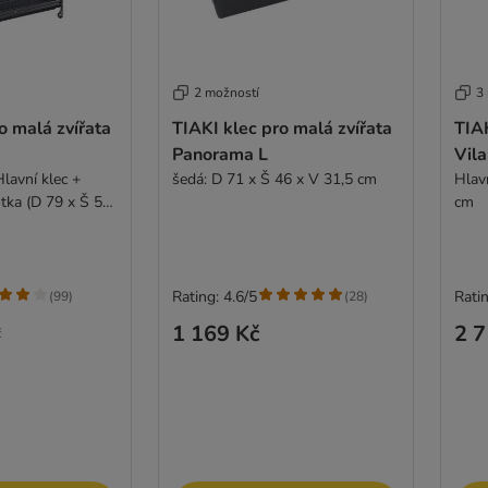
2 možností
3
o malá zvířata
TIAKI klec pro malá zvířata
TIAK
Panorama L
Vila
lavní klec +
šedá: D 71 x Š 46 x V 31,5 cm
Hlav
tka (D 79 x Š 52
cm
Rating: 4.6/5
Ratin
(
99
)
(
28
)
1 169 Kč
2 7
č