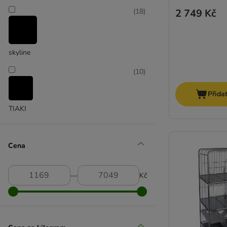
2 749 Kč
(
18
)
skyline
(
10
)
Přida
TIAKI
(
1
)
Cena
Trixie
―
Kč