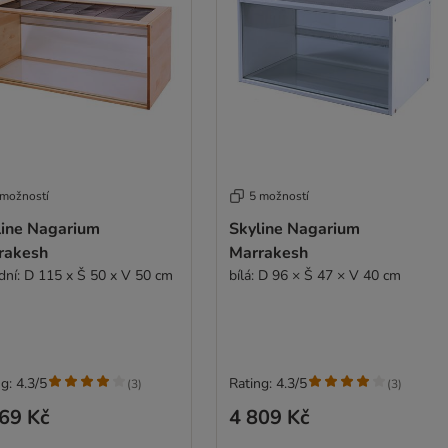
 možností
5 možností
line Nagarium
Skyline Nagarium
rakesh
Marrakesh
odní: D 115 x Š 50 x V 50 cm
bílá: D 96 × Š 47 × V 40 cm
g: 4.3/5
Rating: 4.3/5
(
3
)
(
3
)
69 Kč
4 809 Kč