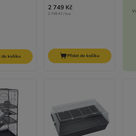
2 749 Kč
Vy
2 749 Kč / kus
Přidat do košíku
t do košíku