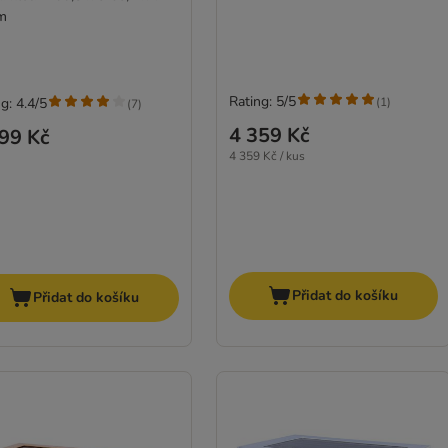
m
Rating: 5/5
(
1
)
g: 4.4/5
(
7
)
4 359 Kč
99 Kč
4 359 Kč / kus
Přidat do košíku
Přidat do košíku