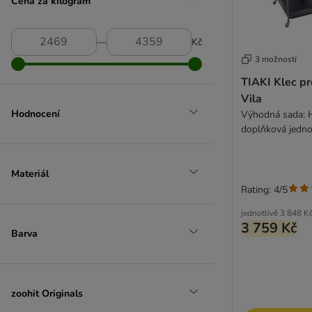
Cena za kilogram
―
Kč
3 možností
TIAKI Klec pr
Vila
Hodnocení
Výhodná sada: H
doplňková jedno
x V 142 cm)
Materiál
Rating: 4/5
jednotlivě
3 848 K
3 759 Kč
Barva
zoohit Originals