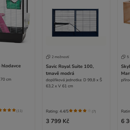
2 možností
5
o hlodavce
Savic Royal Suite 100,
Sky
tmavě modrá
Mar
 70 cm
doplňková jednotka: D 99,8 x Š
přír
63,2 x V 61 cm
(
11
)
Rating: 4.4/5
Ratin
(
7
)
3 799 Kč
6 3