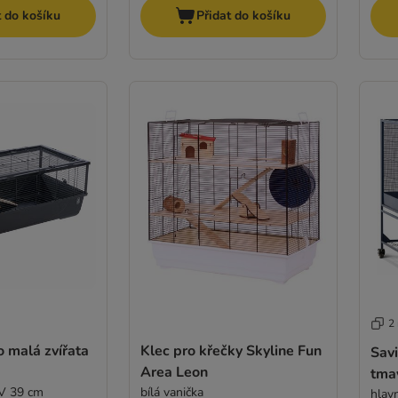
t do košíku
Přidat do košíku
2
o malá zvířata
Klec pro křečky Skyline Fun
Savi
Area Leon
tma
 V 39 cm
bílá vanička
hlavn