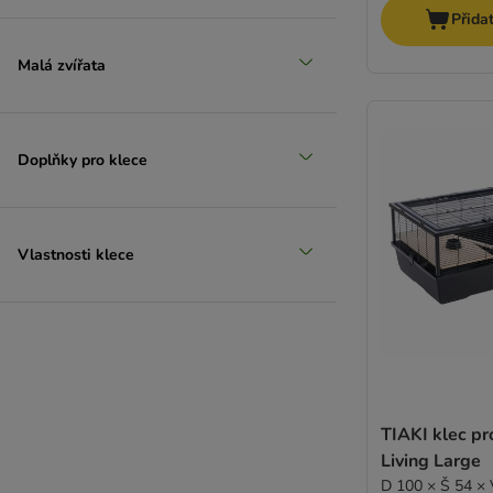
Přida
Malá zvířata
Doplňky pro klece
Vlastnosti klece
TIAKI klec pr
Living Large
D 100 × Š 54 ×