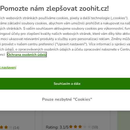
Pomozte nám zlepšovat zoohit.cz!
ich webových stránkách používáme cookies, pixely a další technologie („cookies“).
áme základní soubory cookies, abychom vám umožnili prohlížet a nakupovat na naš
ch stránkách. S vaším souhlasem aktivujeme soubory cookies pro výkonnostní, fun
ingové účely pro zlepšení kvality našich webových stránek, které vám díky této aktiv
moci ukazovat relevantní produkty a služby a pro personalizaci reklam. Změny můž
i provést v našem centru preferencí ("Upravit nastavení"). Více informací o správci v
ch údajů, o zpracovávaných osobních údajích a účelu zpracování naleznete v Centr
encí
Ochrana osobních údajů
t nastavení
Akt
TIAKI klec pro malá zvířata
ro křečky, bílý
Souhlasím a dále
zvířecí království
 62 cm
D 80 x Š 52 x V 127 cm
Pouze nezbytné "Cookies"
D
Rating: 3.1/5
(
10
)
(
14
)