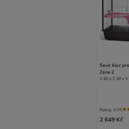
Savic klec pr
Zeno 2
D 80 x Š 50 x V
Rating: 4.5/5
2 649 Kč