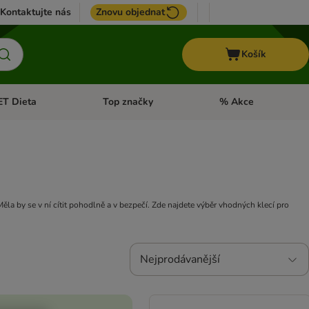
Kontaktujte nás
Znovu objednat
Košík
ET Dieta
Top značky
% Akce
t menu: Koně
Otevřít menu: + VET Dieta
Otevřít menu: Top znač
ěla by se v ní cítit pohodlně a v bezpečí. Zde najdete výběr vhodných klecí pro
Nejprodávanější