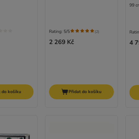
99 c
Rating: 5/5
(
2
)
Ratin
2 269 Kč
4 7
t do košíku
Přidat do košíku