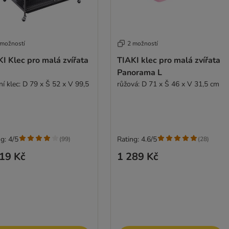
 možností
2 možností
I Klec pro malá zvířata
TIAKI klec pro malá zvířata
Panorama L
ní klec: D 79 x Š 52 x V 99,5
růžová: D 71 x Š 46 x V 31,5 cm
g: 4/5
Rating: 4.6/5
(
99
)
(
28
)
19 Kč
1 289 Kč