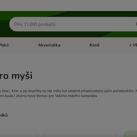
Hledat
produkty
Ptáci
Akvaristika
Koně
+ V
vřít menu: Malá zvířata
Otevřít menu: Ptáci
Otevřít menu: Akvaristika
Otevří
ro myši
 kleci. Klec a její doplňky by tak měly být ideálně přizpůsobeny jejím požadavkům. M
nimi bude i útulný nový domov pro Vašeho malého kamaráda.
edků
ve been changed