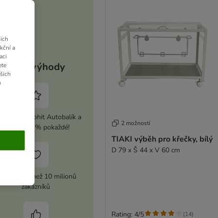
ich
kční a
aci
Vaše výhody
ete
ašich
u
ivujte si zoohit Autobalík a
2 možností
ušetřete 5 % pokaždé!
TIAKI výběh pro křečky, bílý
D 79 x Š 44 x V 60 cm
ůvěra více než 10 milionů
zákazníků
Rating: 4/5
(
14
)