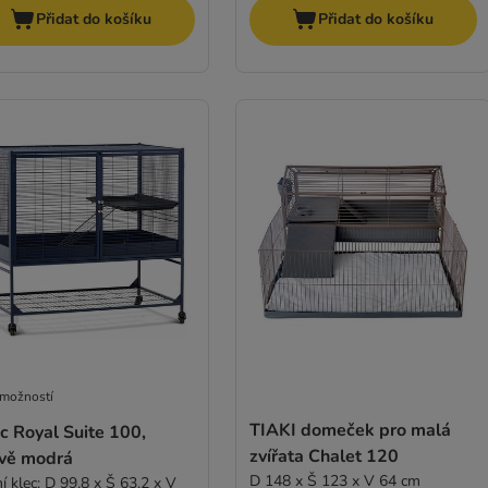
Přidat do košíku
Přidat do košíku
 možností
TIAKI domeček pro malá
c Royal Suite 100,
zvířata Chalet 120
vě modrá
D 148 x Š 123 x V 64 cm
í klec: D 99,8 x Š 63,2 x V