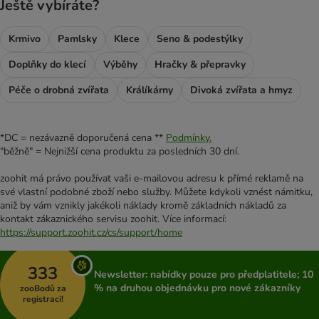
Ještě vybíráte?
Krmivo
Pamlsky
Klece
Seno & podestýlky
Doplňky do klecí
Výběhy
Hračky & přepravky
Péče o drobná zvířata
Králíkárny
Divoká zvířata a hmyz
*DC = nezávazně doporučená cena **
Podmínky.
"běžně" = Nejnižší cena produktu za posledních 30 dní.
zoohit má právo používat vaši e-mailovou adresu k přímé reklamě na
své vlastní podobné zboží nebo služby. Můžete kdykoli vznést námitku,
aniž by vám vznikly jakékoli náklady kromě základních nákladů za
kontakt zákaznického servisu zoohit. Více informací:
https://support.zoohit.cz/cs/support/home
333
Newsletter: nabídky pouze pro předplatitele; 10
% na druhou objednávku pro nové zákazníky
zooBodů za
registraci!