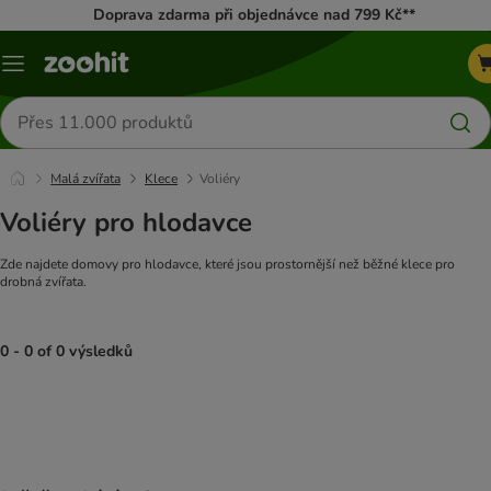
Doprava zdarma při objednávce nad 799 Kč**
Menu
Hledat
produkty
Malá zvířata
Klece
Voliéry
Voliéry pro hlodavce
Zde najdete domovy pro hlodavce, které jsou prostornější než běžné klece pro
drobná zvířata.
0 - 0 of 0 výsledků
product items have been changed