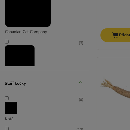
Silver Vine (aktinidie stříbrná)
Trixie
zooplus Basics
Canadian Cat Company
Přida
(
3
)
Modern Living
Stáří kočky
(
1
)
(
8
)
TIAKI
Kotě
(
11
)
(
12
)