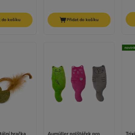
t do košíku
Přidat do košíku
novin
ální hračka
Aumüller polštářek pro
Trix