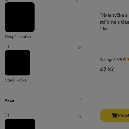
Trixie
Trixie tyčka z
stříbrné s tř
1 kus
Dospělá kočka
(
8
)
Rating: 3.5/5
42 Kč
Starší kočka
Akce
Přida
(
2
)