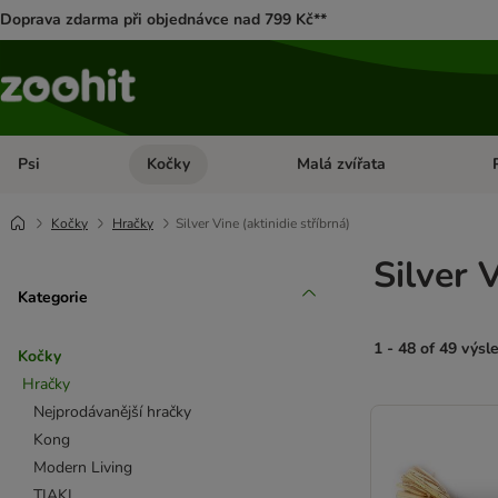
Doprava zdarma při objednávce nad 799 Kč**
Psi
Kočky
Malá zvířata
Otevřít menu: Psi
Otevřít menu: Kočky
Ote
Kočky
Hračky
Silver Vine (aktinidie stříbrná)
Silver 
Kategorie
1 - 48 of 49 výsl
Kočky
Hračky
product items ha
Nejprodávanější hračky
Kong
Modern Living
TIAKI