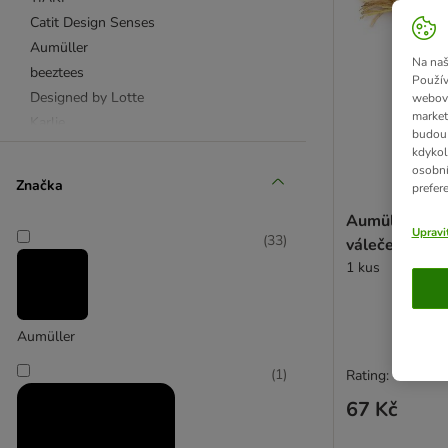
Catit Design Senses
Aumüller
Na naš
beeztees
Použív
Designed by Lotte
webový
market
Karlie
budou 
kdykol
osobní
Míčky
Značka
prefer
Udice
Aumüller dent
Myšky
Upravi
(
33
)
váleček z akti
1 kus
Interaktivní hračky
Sisalové hračky
Škrabací hračky
Aumüller
Domečky na hraní
(
1
)
Rating: 4.3/5
Tunely
Catnip
67 Kč
Baldrian (kozlík lékařský)