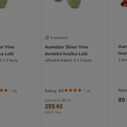
3 možností
Aum
er Vine
Aumüller Silver Vine
hran
a Lolli
dentální hračka Lolli
1 ku
2 x 2 kusy
výhodné balení: 3 x 2 kusy
Ratin
Rating: 4/5
(
6
)
(
6
)
89 
jednotlivě
285 Kč
255 Kč
43 Kč / kus