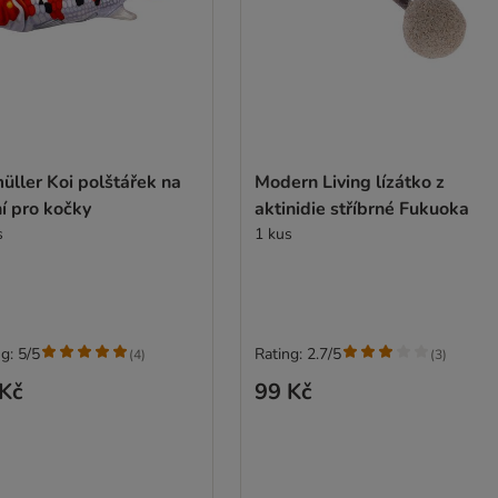
üller Koi polštářek na
Modern Living lízátko z
í pro kočky
aktinidie stříbrné Fukuoka
s
1 kus
g: 5/5
Rating: 2.7/5
(
4
)
(
3
)
Kč
99 Kč