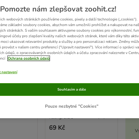
Pomozte nám zlepšovat zoohit.cz!
ich webových stránkách používáme cookies, pixely a další technologie („cookies“).
áme základní soubory cookies, abychom vám umožnili prohlížet a nakupovat na naš
ch stránkách. S vaším souhlasem aktivujeme soubory cookies pro výkonnostní, fun
ingové účely pro zlepšení kvality našich webových stránek, které vám díky této aktiv
moci ukazovat relevantní produkty a služby a pro personalizaci reklam. Změny můž
i provést v našem centru preferencí ("Upravit nastavení"). Více informací o správci v
ch údajů, o zpracovávaných osobních údajích a účelu zpracování naleznete v Centr
Akt
encí
Ochrana osobních údajů
2 možností
ální hračka
Aumüller tyčinky pro kočky
t nastavení
nidie stříbrné
s aktinidií stříbrnou
10 tyčinek
Souhlasím a dále
D
Pouze nezbytné "Cookies"
(
7
)
Rating: 3.8/5
(
15
)
69 Kč
Vy