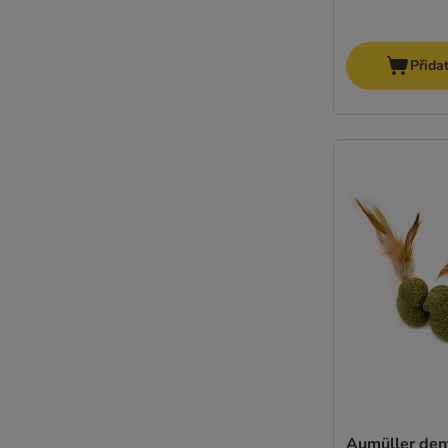
Přida
Aumüller dent