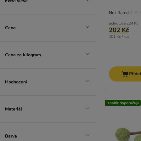
Extra sleva
Not Rated
Zlevněné produkty
jednotlivě
224 Kč
Cena
202 Kč
(
3
)
101 Kč / kus
Cena za kilogram
Přida
zoohit doporučuje
Hodnocení
zoohit doporučuje
Materiál
Barva