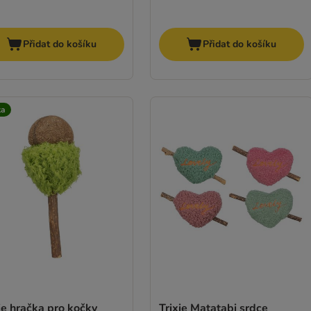
Přidat do košíku
Přidat do košíku
ka
ie hračka pro kočky
Trixie Matatabi srdce