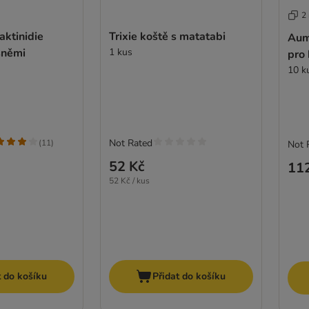
2
 aktinidie
Trixie koště s matatabi
Aum
ásněmi
1 kus
pro
10 k
Not Rated
(
11
)
Not 
52 Kč
11
52 Kč / kus
t do košíku
Přidat do košíku