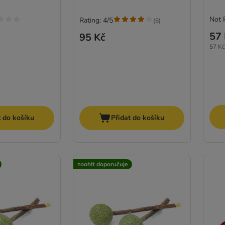
Not 
Rating: 4/5
(
6
)
57 
95 Kč
57 Kč
t do košíku
Přidat do košíku
zoohit doporučuje