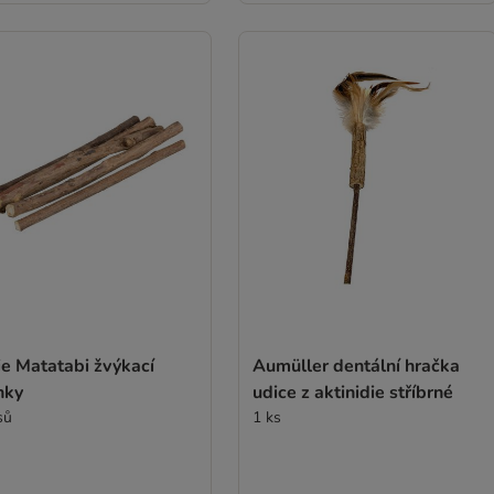
ie Matatabi žvýkací
Aumüller dentální hračka
nky
udice z aktinidie stříbrné
sů
1 ks