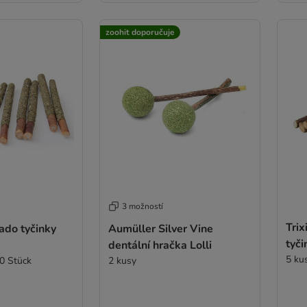
zoohit doporučuje
3 možností
Trix
ado tyčinky
Aumüller Silver Vine
tyči
dentální hračka Lolli
5 ku
10 Stück
2 kusy