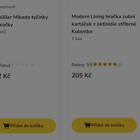
 možností
Modern Living hračka zubní
üller Mikado tyčinky
kartáček z aktinidie stříbrné
 kočky
Kolombo
usů
1 kus
Rating: 5/5
(
1
)
Rated
205 Kč
2 Kč
Přidat do košíku
Přidat do košíku