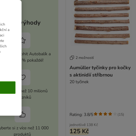
Vaše výhody
ich
kční a
aci
ete
ašich
u
ivujte si zoohit Autobalík a
2 možností
ušetřete 5 % pokaždé!
Aumüller tyčinky pro kočky
s aktinidií stříbrnou
20 tyčinek
ůvěra více než 10 milionů
zákazníků
Rating: 3.8/5
(
15
)
jednotlivě
138 Kč
berte si z více než 11 000
125 Kč
produktů