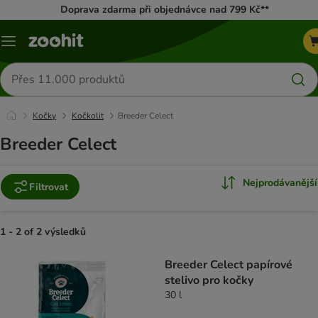
Doprava zdarma při objednávce nad 799 Kč**
Menu
Hledat
produkty
Kočky
Kočkolit
Breeder Celect
Breeder Celect
Nejprodávanější
Filtrovat
1 - 2 of 2 výsledků
product items have been changed
Breeder Celect papírové
stelivo pro kočky
30 l