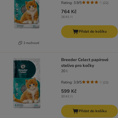
Rating: 3.9/5
(
22
)
764 Kč
26 Kč / l
Přidat do košíku
2 možností
Breeder Celect papírové
stelivo pro kočky
20 l
Rating: 3.9/5
(
22
)
599 Kč
30 Kč / l
Přidat do košíku