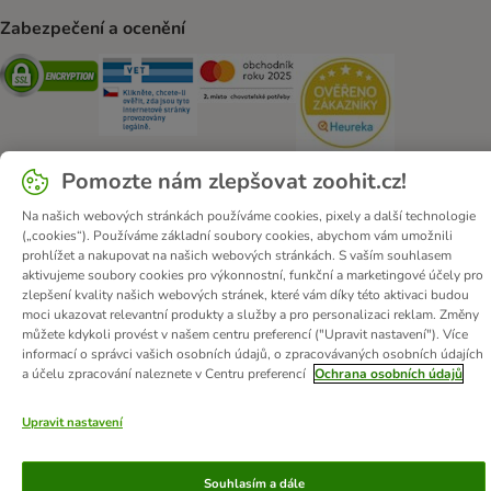
Zabezpečení a ocenění
Security
Security
Security
Security
Pomozte nám zlepšovat zoohit.cz!
Na našich webových stránkách používáme cookies, pixely a další technologie
O zoohit
Kariéra
Firemní webové stránky
Impressum
(„cookies“). Používáme základní soubory cookies, abychom vám umožnili
prohlížet a nakupovat na našich webových stránkách. S vaším souhlasem
Všeobecné obchodní podmínky
Zde odstoupit od smlouvy
aktivujeme soubory cookies pro výkonnostní, funkční a marketingové účely pro
Zákon o digitálních službách
Likvidace baterií
Kontakt
zlepšení kvality našich webových stránek, které vám díky této aktivaci budou
moci ukazovat relevantní produkty a služby a pro personalizaci reklam. Změny
Poštovné a dodací termín
Způsoby platby
můžete kdykoli provést v našem centru preferencí ("Upravit nastavení"). Více
Partnerský program
Ochrana osobních údajů
informací o správci vašich osobních údajů, o zpracovávaných osobních údajích
a účelu zpracování naleznete v Centru preferencí
Ochrana osobních údajů
Ochrana osobních údajů
Prohlášení o přístupnosti
© zooplus SE
2026
Upravit nastavení
Souhlasím a dále