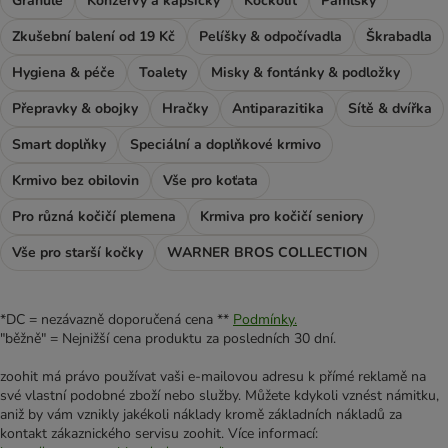
Granule
Konzervy a kapsičky
Kočkolit
Pamlsky
Zkušební balení od 19 Kč
Pelíšky & odpočívadla
Škrabadla
Hygiena & péče
Toalety
Misky & fontánky & podložky
Přepravky & obojky
Hračky
Antiparazitika
Sítě & dvířka
Smart doplňky
Speciální a doplňkové krmivo
Krmivo bez obilovin
Vše pro koťata
Pro různá kočičí plemena
Krmiva pro kočičí seniory
Vše pro starší kočky
WARNER BROS COLLECTION
*DC = nezávazně doporučená cena **
Podmínky.
"běžně" = Nejnižší cena produktu za posledních 30 dní.
zoohit má právo používat vaši e-mailovou adresu k přímé reklamě na
své vlastní podobné zboží nebo služby. Můžete kdykoli vznést námitku,
aniž by vám vznikly jakékoli náklady kromě základních nákladů za
kontakt zákaznického servisu zoohit. Více informací: