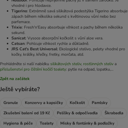
Nullodor
: Pohlcuje nepříjemné pachy již v samém zárodku. Je
vhodné i pro hlodavce.
Tigerino
: Extrémně savá silikátová podestýlka Tigerino absorbuje
zápach během několika sekund s květinovou vůní nebo bez
parfemace.
Trixie
: Fresh'n'Easy absorbuje vlhkost a pachy během několika
sekund.
Sanicat
: Vysoce absorpční kočkolit s vůní aloe vera.
Catsan
: Pohlcuje vlhkost rychle a důkladně.
JRS Cat's Best Universal
: Ekologické stelivo, pelety vhodné pro
kočky, králíky, křečky, fretky, morčata, atd.
Prohlédněte si naší nabídku
silikátových steliv
,
rostlinných steliv
a
příslušenství pro čištění kočičí toalety
: pytle na odpad, lopatku,...
Zpět na začátek
Ještě vybíráte?
Granule
Konzervy a kapsičky
Kočkolit
Pamlsky
Zkušební balení od 19 Kč
Pelíšky & odpočívadla
Škrabadla
Hygiena & péče
Toalety
Misky & fontánky & podložky