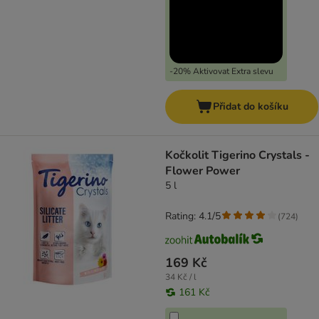
-20% Aktivovat Extra slevu
Přidat do košíku
Kočkolit Tigerino Crystals -
Flower Power
5 l
Rating: 4.1/5
(
724
)
169 Kč
34 Kč / l
161 Kč