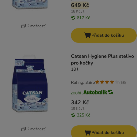
649 Kč
18 Kč / l
617 Kč
2 možností
Přidat do košíku
Catsan Hygiene Plus stelivo
pro kočky
18 l
Rating: 3.8/5
(
58
)
342 Kč
19 Kč / l
325 Kč
2 možností
Přidat do košíku