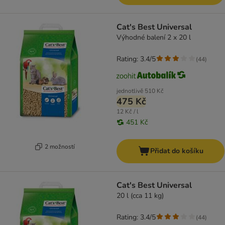
Cat's Best Universal
Výhodné balení 2 x 20 l
Rating: 3.4/5
(
44
)
jednotlivě
510 Kč
475 Kč
12 Kč / l
451 Kč
2 možností
Přidat do košíku
Cat's Best Universal
20 l (cca 11 kg)
Rating: 3.4/5
(
44
)