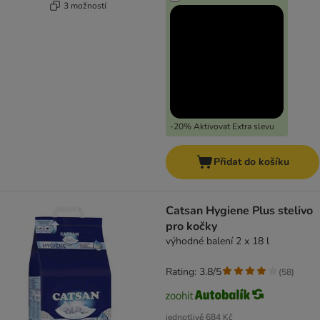
3 možností
-20% Aktivovat Extra slevu
Přidat do košíku
Catsan Hygiene Plus stelivo
pro kočky
výhodné balení 2 x 18 l
Rating: 3.8/5
(
58
)
jednotlivě
684 Kč