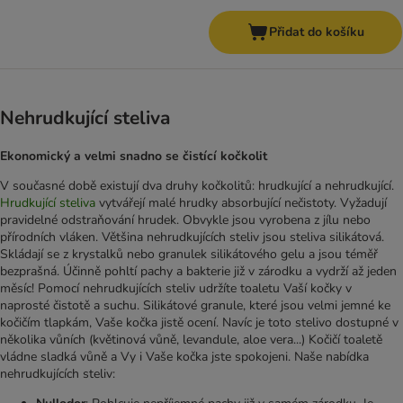
Přidat do košíku
Nehrudkující steliva
Ekonomický a velmi snadno se čistící kočkolit
V současné době existují dva druhy kočkolitů: hrudkující a nehrudkující.
Hrudkující steliva
vytvářejí malé hrudky absorbující nečistoty. Vyžadují
pravidelné odstraňování hrudek. Obvykle jsou vyrobena z jílu nebo
přírodních vláken. Většina nehrudkujících steliv jsou steliva silikátová.
Skládají se z krystalků nebo granulek silikátového gelu a jsou téměř
bezprašná. Účinně pohltí pachy a bakterie již v zárodku a vydrží až jeden
měsíc! Pomocí nehrudkujících steliv udržíte toaletu Vaší kočky v
naprosté čistotě a suchu. Silikátové granule, které jsou velmi jemné ke
kočičím tlapkám, Vaše kočka jistě ocení. Navíc je toto stelivo dostupné v
několika vůních (květinová vůně, levandule, aloe vera...) Kočičí toaletě
vládne sladká vůně a Vy i Vaše kočka jste spokojeni. Naše nabídka
nehrudkujících steliv: