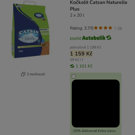
Kočkolit Catsan Naturelle
Plus
2 x 20 l
Rating: 3.7/5
(
3
)
jednotlivě
1 198 Kč
1 159 Kč
29 Kč / l
1 101 Kč
2 možností
-20% Aktivovat Extra slevu