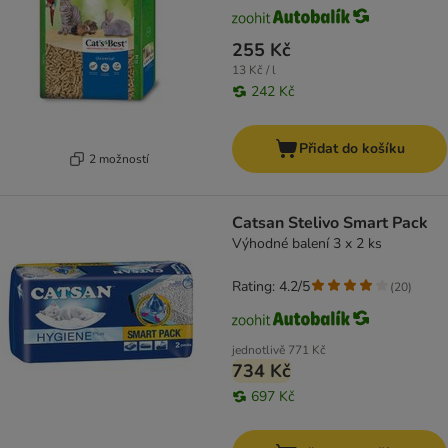
255 Kč
13 Kč / l
242 Kč
Přidat do košíku
2 možností
Catsan Stelivo Smart Pack
Výhodné balení 3 x 2 ks
Rating: 4.2/5
(
20
)
jednotlivě
771 Kč
734 Kč
697 Kč