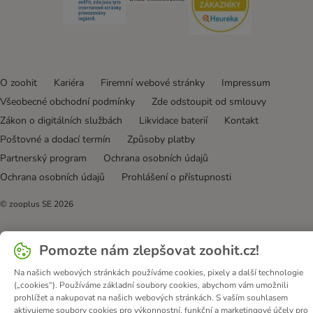
O zoohit
Kariéra
Firemní webové stránky
Impressum
Všeobecné obchodní podmínky
Zde odstoupit od smlouvy
Zákon o digitálních službách
Likvidace baterií
Kontakt
Poštovné a dodací termín
Způsoby platby
Partnerský program
Ochrana osobních údajů
Ochrana osobních údajů
Prohlášení o přístupnosti
© zooplus SE
2026
Pomozte nám zlepšovat zoohit.cz!
Na našich webových stránkách používáme cookies, pixely a další technologie
(„cookies“). Používáme základní soubory cookies, abychom vám umožnili
prohlížet a nakupovat na našich webových stránkách. S vaším souhlasem
aktivujeme soubory cookies pro výkonnostní, funkční a marketingové účely pro