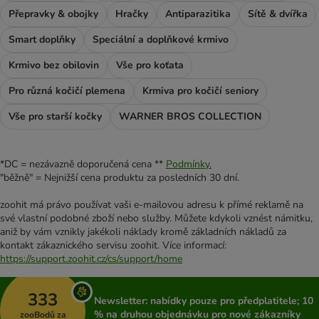
Přepravky & obojky
Hračky
Antiparazitika
Sítě & dvířka
Smart doplňky
Speciální a doplňkové krmivo
Krmivo bez obilovin
Vše pro koťata
Pro různá kočičí plemena
Krmiva pro kočičí seniory
Vše pro starší kočky
WARNER BROS COLLECTION
*DC = nezávazně doporučená cena **
Podmínky.
"běžně" = Nejnižší cena produktu za posledních 30 dní.
zoohit má právo používat vaši e-mailovou adresu k přímé reklamě na
své vlastní podobné zboží nebo služby. Můžete kdykoli vznést námitku,
aniž by vám vznikly jakékoli náklady kromě základních nákladů za
kontakt zákaznického servisu zoohit. Více informací:
https://support.zoohit.cz/cs/support/home
333
Newsletter: nabídky pouze pro předplatitele; 10
% na druhou objednávku pro nové zákazníky
zooBodů za