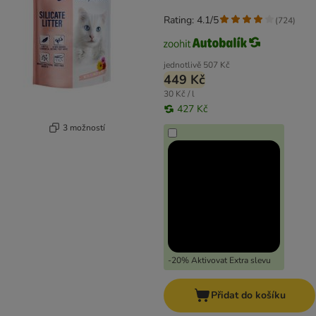
Rating: 4.1/5
(
724
)
jednotlivě
507 Kč
449 Kč
30 Kč / l
427 Kč
3 možností
-20% Aktivovat Extra slevu
Přidat do košíku