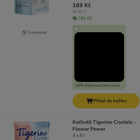
169 Kč
34 Kč / l
161 Kč
3 možností
-20% Aktivovat Extra slevu
Přidat do košíku
Kočkolit Tigerino Crystals -
Flower Power
3 x 5 l