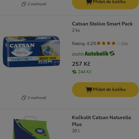
Přidat do košíku
2 možností
Catsan Stelivo Smart Pack
2 ks
Rating: 4.2/5
(
20
)
257 Kč
244 Kč
Přidat do košíku
2 možností
Kočkolit Catsan Naturelle
Plus
20 l