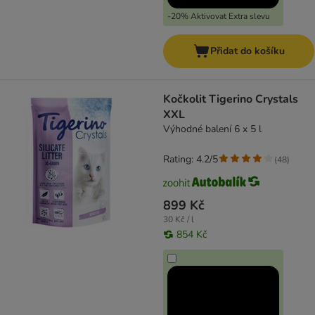
-20% Aktivovat Extra slevu
Přidat do košíku
Kočkolit Tigerino Crystals
XXL
Výhodné balení 6 x 5 l
Rating: 4.2/5
(
48
)
899 Kč
30 Kč / l
854 Kč