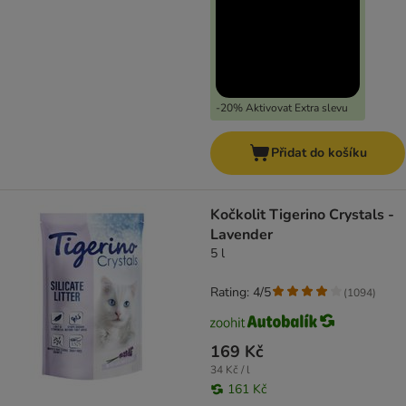
-20% Aktivovat Extra slevu
Přidat do košíku
Kočkolit Tigerino Crystals -
Lavender
5 l
Rating: 4/5
(
1094
)
169 Kč
34 Kč / l
161 Kč