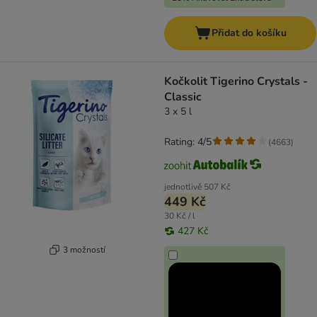
Přidat do košíku
Kočkolit Tigerino Crystals -
Classic
3 x 5 l
Rating: 4/5
(
4663
)
jednotlivě
507 Kč
449 Kč
30 Kč / l
427 Kč
3 možností