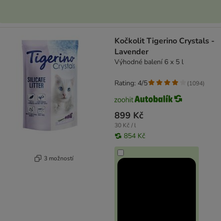
Kočkolit Tigerino Crystals -
Lavender
Výhodné balení 6 x 5 l
Rating: 4/5
(
1094
)
899 Kč
30 Kč / l
854 Kč
3 možností