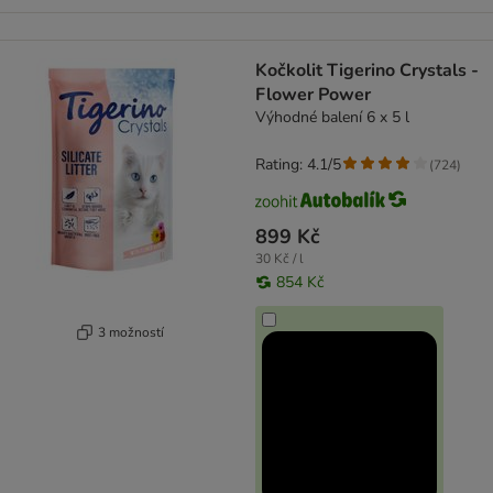
Kočkolit Tigerino Crystals -
Flower Power
Výhodné balení 6 x 5 l
Rating: 4.1/5
(
724
)
899 Kč
30 Kč / l
854 Kč
3 možností