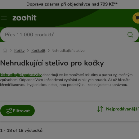
Doprava zdarma při objednávce nad 799 Kč**
Menu
Hledat
produkty
Kočky
Kočkolit
Nehrudkující stelivo
Nehrudkující stelivo pro kočky
Nehrudkujíci podestýlky
absorbují velké množství tekutiny a pachu výjimečným
způsobem. Odpadne Vám každodenní vybírání vzniklých hrudek.
Ať už hledáte
křemičitanovou, hygienickou nebo jinou podestýlku, zde najdete tu správnou.
Nejprodávanější
Filtrovat
1 - 18 of 18 výsledků