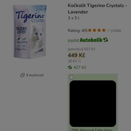
product items have been changed
Kočkolit Tigerino Crystals -
Lavender
3 x 5 l
Rating: 4/5
(
1094
)
jednotlivě
507 Kč
449 Kč
30 Kč / l
427 Kč
3 možností
-20% Aktivovat Extra slevu