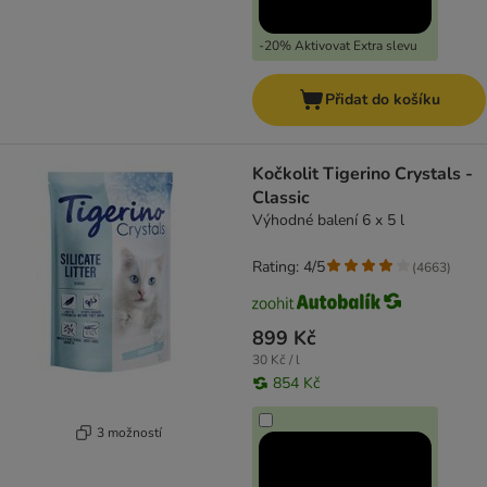
-20% Aktivovat Extra slevu
Přidat do košíku
Kočkolit Tigerino Crystals -
Classic
Výhodné balení 6 x 5 l
Rating: 4/5
(
4663
)
899 Kč
30 Kč / l
854 Kč
3 možností