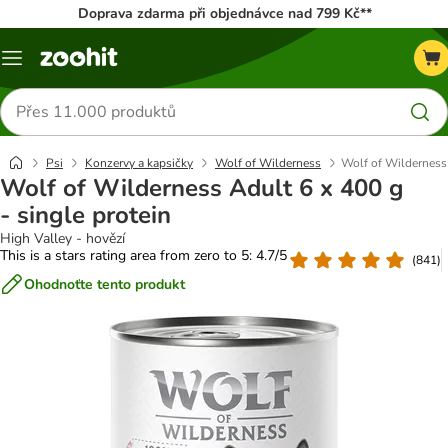
Doprava zdarma při objednávce nad 799 Kč**
Menu
Hledat
produkty
Psi
Konzervy a kapsičky
Wolf of Wilderness
Wolf of Wilderness 
Wolf of Wilderness Adult 6 x 400 g
- single protein
High Valley - hovězí
This is a stars rating area from zero to 5: 4.7/5
(
841
)
Ohodnoťte tento produkt