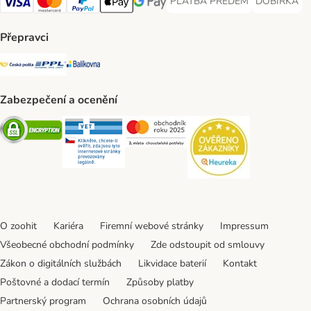
PLATBA PŘEDEM
DOBÍRKA
PLATBA PŘEDEM Payment Met
DOBÍRKA Pa
Visa Payment Method
Mastercard Payment Method
PayPal Payment Method
Apple pay Payment Method
GooglePay Payment Method
Přepravci
Česká pošta Shipping Method
PPL Shipping Method
Balíkovna Shipping Method
Zabezpečení a ocenění
Security
Security
Security
Security
O zoohit
Kariéra
Firemní webové stránky
Impressum
Všeobecné obchodní podmínky
Zde odstoupit od smlouvy
Zákon o digitálních službách
Likvidace baterií
Kontakt
Poštovné a dodací termín
Způsoby platby
Partnerský program
Ochrana osobních údajů