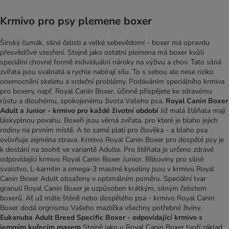
Krmivo pro psy plemene boxer
Široký čumák, silné čelisti a velké sebevědomí - boxer má opravdu
přesvědčivé vzezření. Stejně jako ostatní plemena má boxer kvůli
speciální chovné formě individuální nároky na výživu a chov. Tato silná
zvířata jsou svalnatá a rychle nabírají sílu. To s sebou ale nese riziko
onemocnění skeletu a srdeční problémy. Podáváním speciálního krmiva
pro boxery, např. Royal Canin Boxer, účinně přispějete ke zdravému
růstu a dlouhému, spokojenému života Vašeho psa.
Royal Canin Boxer
Adult a Junior - krmivo pro každé životní období
Již malá štěňata mají
láskyplnou povahu. Boxeři jsou věrná zvířata, pro které je blaho jejich
rodiny na prvním místě. A to samé platí pro člověka - a blaho psa
ovlivňuje zejména strava. Krmivo Royal Canin Boxer pro dospělé psy je
k dostání na zoohit ve variantě Adulte. Pro štěňata je určeno zdravé
odpovídající krmivo Royal Canin Boxer Junior. Bílkoviny pro silné
svalstvo, L-karnitin a omega-3 mastné kyseliny jsou v krmivu Royal
Canin Boxer Adult obsaženy v optimálním poměru. Speciální tvar
granulí Royal Canin Boxer je uzpůsoben krátkým, silným čelistem
boxerů. Ať už máte štěně nebo dospělého psa - krmivo Royal Canin
Boxer dodá orgnismu Vašeho mazlíčka všechny potřebné živiny.
Eukanuba Adult Breed Specific Boxer - odpovídající krmivo s
jemným kuřecím masem
Stejně jako u Royal Canin Boxer tvoří základ