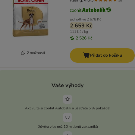
Rating: 4.8/5
(
6
)
jednotlivě
2 678 Kč
2 659 Kč
111 Kč / kg
2 526 Kč
2 možností
Přidat do košíku
Vaše výhody
Aktivujte si zoohit Autobalík a ušetřete 5 % pokaždé!
Důvěra více než 10 milionů zákazníků