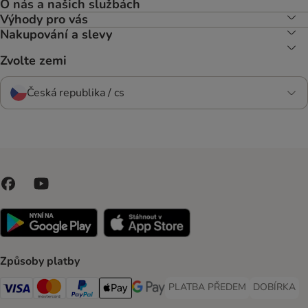
O nás a našich službách
Výhody pro vás
Nakupování a slevy
Zvolte zemi
Česká republika / cs
Způsoby platby
PLATBA PŘEDEM
DOBÍRKA
PLATBA PŘEDEM Payment Met
DOBÍRKA Pa
Visa Payment Method
Mastercard Payment Method
PayPal Payment Method
Apple pay Payment Method
GooglePay Payment Method