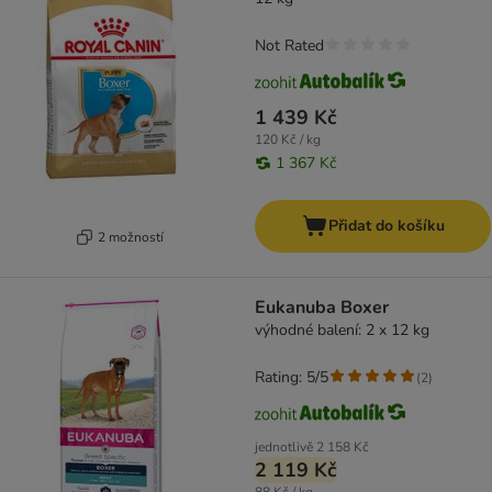
Not Rated
1 439 Kč
120 Kč / kg
1 367 Kč
Přidat do košíku
2 možností
Eukanuba Boxer
výhodné balení: 2 x 12 kg
Rating: 5/5
(
2
)
jednotlivě
2 158 Kč
2 119 Kč