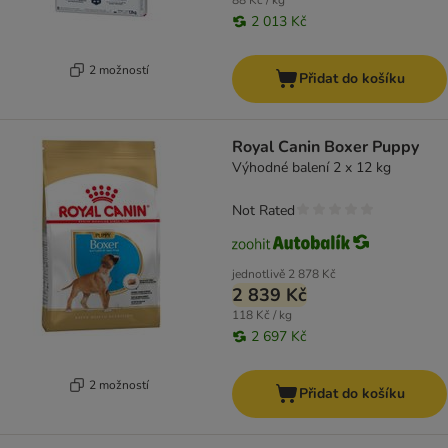
88 Kč / kg
2 013 Kč
2 možností
Přidat do košíku
Royal Canin Boxer Puppy
Výhodné balení 2 x 12 kg
Not Rated
jednotlivě
2 878 Kč
2 839 Kč
118 Kč / kg
2 697 Kč
2 možností
Přidat do košíku