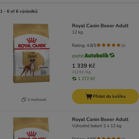
1 - 6 of 6 výsledků
product items have been changed
Royal Canin Boxer Adult
12 kg
Rating: 4.8/5
(
6
)
1 339 Kč
112 Kč / kg
1 272 Kč
Přidat do košíku
2 možností
Royal Canin Boxer Adult
Výhodné balení 2 x 12 kg