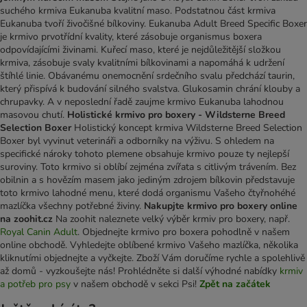
suchého krmiva Eukanuba kvalitní maso. Podstatnou část krmiva
Eukanuba tvoří živočišné bílkoviny. Eukanuba Adult Breed Specific Boxer
je krmivo prvotřídní kvality, které zásobuje organismus boxera
odpovídajícími živinami. Kuřecí maso, které je nejdůležitější složkou
krmiva, zásobuje svaly kvalitními bílkovinami a napomáhá k udržení
štíhlé linie. Obávanému onemocnění srdečního svalu předchází taurin,
který přispívá k budování silného svalstva. Glukosamin chrání klouby a
chrupavky. A v neposlední řadě zaujme krmivo Eukanuba lahodnou
masovou chutí.
Holistické krmivo pro boxery - Wildsterne Breed
Selection Boxer
Holistický koncept krmiva Wildsterne Breed Selection
Boxer byl vyvinut veterináři a odborníky na výživu. S ohledem na
specifické nároky tohoto plemene obsahuje krmivo pouze ty nejlepší
suroviny. Toto krmivo si oblíbí zejména zvířata s citlivým trávením. Bez
obilnin a s hovězím masem jako jediným zdrojem bílkovin představuje
toto krmivo lahodné menu, které dodá organismu Vašeho čtyřnohéhé
mazlíčka všechny potřebné živiny.
Nakupjte krmivo pro boxery online
na zoohit.cz
Na zoohit naleznete velký výběr krmiv pro boxery, např.
Royal Canin Adult
. Objednejte krmivo pro boxera pohodlně v našem
online obchodě. Vyhledejte oblíbené krmivo Vašeho mazlíčka, několika
kliknutími objednejte a vyčkejte. Zboží Vám doručíme rychle a spolehlivě
až domů - vyzkoušejte nás! Prohlédněte si další výhodné nabídky
krmiv
a potřeb pro psy
v našem obchodě v sekci Psi!
Zpět na začátek