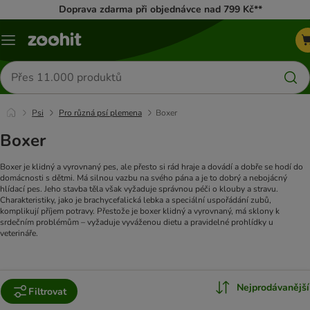
Doprava zdarma při objednávce nad 799 Kč**
Menu
Hledat
produkty
Psi
Pro různá psí plemena
Boxer
Boxer
Boxer je klidný a vyrovnaný pes, ale přesto si rád hraje a dovádí a dobře se hodí do
domácnosti s dětmi. Má silnou vazbu na svého pána a je to dobrý a nebojácný
hlídací pes. Jeho stavba těla však vyžaduje správnou péči o klouby a stravu.
Charakteristiky, jako je brachycefalická lebka a speciální uspořádání zubů,
komplikují příjem potravy. Přestože je boxer klidný a vyrovnaný, má sklony k
srdečním problémům – vyžaduje vyváženou dietu a pravidelné prohlídky u
veterináře.
Nejprodávanější
Filtrovat