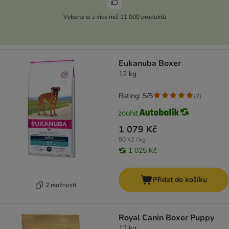
Vyberte si z více než 11 000 produktů
Eukanuba Boxer
12 kg
Rating: 5/5
(
2
)
1 079 Kč
90 Kč / kg
1 025 Kč
Přidat do košíku
2 možností
Royal Canin Boxer Puppy
12 kg