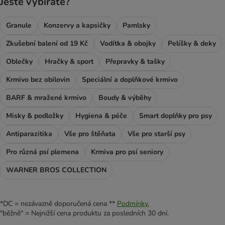
Ještě vybíráte?
Granule
Konzervy a kapsičky
Pamlsky
Zkušební balení od 19 Kč
Vodítka & obojky
Pelíšky & deky
Oblečky
Hračky & sport
Přepravky & tašky
Krmivo bez obilovin
Speciální a doplňkové krmivo
BARF & mražené krmivo
Boudy & výběhy
Misky & podložky
Hygiena & péče
Smart doplňky pro psy
Antiparazitika
Vše pro štěňata
Vše pro starší psy
Pro různá psí plemena
Krmiva pro psí seniory
WARNER BROS COLLECTION
*DC = nezávazně doporučená cena **
Podmínky.
"běžně" = Nejnižší cena produktu za posledních 30 dní.