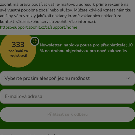
zoohit má právo používat vaši e-mailovou adresu k přímé reklamě na
své vlastní podobné zboží nebo služby. Můžete kdykoli vznést námitku,
aniž by vám vznikly jakékoli náklady kromě základních nákladů za
kontakt zákaznického servisu zoohit. Více informací:
https://support.zoohit.cz/cs/support/home
333
Newsletter: nabídky pouze pro předplatitele; 10
% na druhou objednávku pro nové zákazníky
zooBodů za
registraci!
Vyberte prosím alespoň jednu možnost
Přihlásit se k odběru