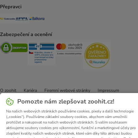
Přepravci
Česká pošta Shipping Method
PPL Shipping Method
Balíkovna Shipping Method
Zabezpečení a ocenění
Security
Security
Security
Security
O zoohit
Kariéra
Firemní webové stránky
Impressum
Všeobecné obchodní podmínky
Zde odstoupit od smlouvy
Pomozte nám zlepšovat zoohit.cz!
Zákon o digitálních službách
Likvidace baterií
Kontakt
Na našich webových stránkách používáme cookies, pixely a další technologie
Poštovné a dodací termín
Způsoby platby
(„cookies“). Používáme základní soubory cookies, abychom vám umožnili
prohlížet a nakupovat na našich webových stránkách. S vaším souhlasem
Partnerský program
Ochrana osobních údajů
aktivujeme soubory cookies pro výkonnostní, funkční a marketingové účely pro
Ochrana osobních údajů
Prohlášení o přístupnosti
zlepšení kvality našich webových stránek, které vám díky této aktivaci budou