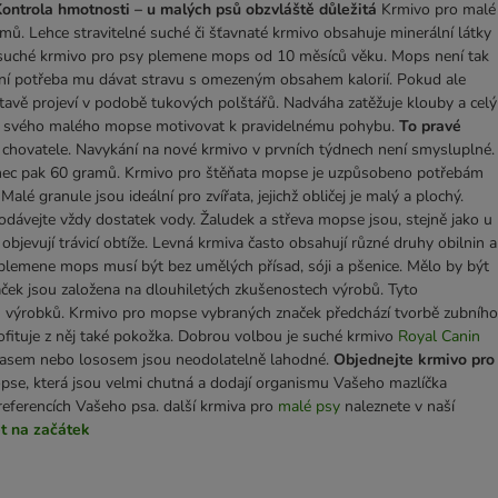
ontrola hmotnosti – u malých psů obzvláště důležitá
Krmivo pro malé
ů. Lehce stravitelné suché či šťavnaté krmivo obsahuje minerální látky
 suché krmivo pro psy plemene mops od 10 měsíců věku. Mops není tak
není potřeba mu dávat stravu s omezeným obsahem kalorií. Pokud ale
avě projeví v podobě tukových polštářů. Nadváha zatěžuje klouby a celý
ěli svého malého mopse motivovat k pravidelnému pohybu.
To pravé
chovatele. Navykání na nové krmivo v prvních týdnech není smysluplné.
edinec pak 60 gramů. Krmivo pro štěňata mopse je uzpůsobeno potřebám
granule jsou ideální pro zvířata, jejichž obličej je malý a plochý.
odávejte vždy dostatek vody. Žaludek a střeva mopse jsou, stejně jako u
objevují trávicí obtíže. Levná krmiva často obsahují různé druhy obilnin a
plemene mops musí být bez umělých přísad, sóji a pšenice. Mělo by být
aček jsou založena na dlouhiletých zkušenostech výrobů. Tyto
vých výrobků. Krmivo pro mopse vybraných značek předchází tvorbě zubního
Profituje z něj také pokožka. Dobrou volbou je suché krmivo
Royal Canin
 masem nebo lososem jsou neodolatelně lahodné.
Objednejte krmivo pro
pse, která jsou velmi chutná a dodají organismu Vašeho mazlíčka
preferencích Vašeho psa. další krmiva pro
malé psy
naleznete v naší
t na začátek