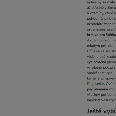
výživa by se měla 
až středně velké 
a vitamíny, které
pohodlný, jak by 
neodoláte žadoněn
organismus psa. 
krmivo pro štěň
Aktivní zvíře o h
mladým pejskům to
Příliš velká sous
většiny psů, uzpůs
vyšlechtěná pleme
vyrobeno pouze z 
společnosti spolu
kamene, přispívá k
Pug Junior
. Ověř
psy plemene mops
všechny potřebné 
nabídce! Veškerý 
Ještě vybí