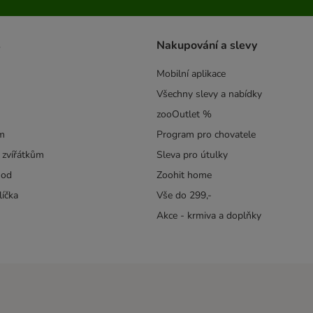
s
Nakupování a slevy
Mobilní aplikace
Všechny slevy a nabídky
zooOutlet %
m
Program pro chovatele
 zvířátkům
Sleva pro útulky
hod
Zoohit home
líčka
Vše do 299,-
Akce - krmiva a doplňky