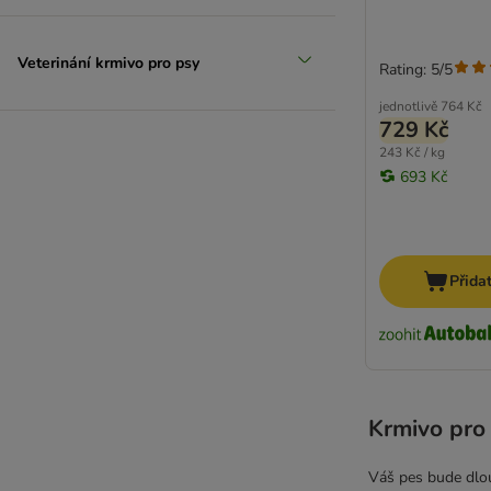
Veterinání krmivo pro psy
Rating: 5/5
jednotlivě
764 Kč
729 Kč
243 Kč / kg
693 Kč
Přida
Krmivo pro
Váš pes bude dlou