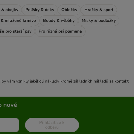
 & obojky
Pelíšky & deky
Oblečky
Hračky & sport
& mražené krmivo
Boudy & výběhy
Misky & podložky
še pro starší psy
Pro různá psí plemena
 by vám vznikly jakékoli náklady kromě základních nákladů za kontakt
o nové
Přihlásit se k
odběru