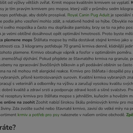
lišit od výživy větších zvířat. Krmit mopse kvalitním krmivem se vyplatí.
K
psy je tím pravým krmivem pro mopse, který váží v průměru sedm kilogram
 mops potřebuje, aby dobře prospíval.
Royal Canin Pug Adult
je speciální
se podle jeho vzezření mohlo zdát, a relativně hodně se hýbe. Obvykle 
í svého mopslíka a často mu dopřáváte pamlsky, brzy se to na jeho post
A je velmi obtížné dosáhnout opět optimální hmotnosti. Proto byste m
ata plemene mops
Štěňata mopse by měla dostávat stejné krmivo jako u 
motnosti cca. 3 kilogramy potřebuje 70 gramů krmiva denně, klidnější j
hoto plemene. Krmivo obsahuje vápník a fosfor v optimálním poměru. Malé 
ta znemožňují dýchání. Pokud přejdete ze šťavnatého krmiva na granule, p
obeny na zpracování živočišných bílkovin a při podávání obilnin se často 
na na ně mohou mít alergické reakce. Krmivo pro štěňata i dospělé psy 
vybraných, přísně kontrolovaných surovin. Kvalitní krmiva vybraných zn
pracují s veterináři a odborníky na výživu a zaručují vysokou kvalitu s
 dobré kvalitě a zdraví srsti a podporuje zdravé kosti a silné svalstvo. 
ené receptury krmiva pro štěňata mopse s jehněčím, kuřecím a hovězím
 online na zoohit
Zoohit nabízí širokou škálu prémiových krmiv pro mo
živiny. Zda zvolíte suché nebo šťavnaté krmivo, zavisí do velké míry na 
sortiment
krmiv a potřeb pro psy
naleznete v našem online obchodě.
Zpě
ráte?