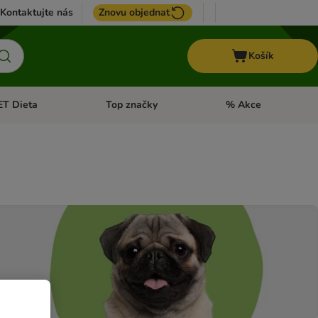
Kontaktujte nás
Znovu objednat
Košík
ET Dieta
Top značky
% Akce
t menu: Koně
Otevřít menu: + VET Dieta
Otevřít menu: Top znač