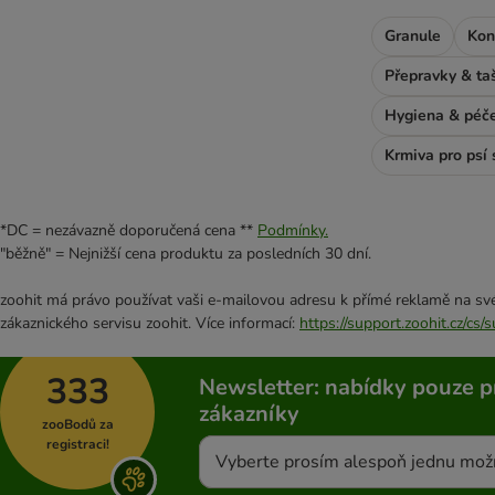
Granule
Kon
Přepravky & ta
Hygiena & péč
Krmiva pro psí 
*DC = nezávazně doporučená cena **
Podmínky.
"běžně" = Nejnižší cena produktu za posledních 30 dní.
zoohit má právo používat vaši e-mailovou adresu k přímé reklamě na své
zákaznického servisu zoohit. Více informací:
https://support.zoohit.cz/cs
333
Newsletter: nabídky pouze p
zákazníky
zooBodů za
registraci!
Vyberte prosím alespoň jednu mož