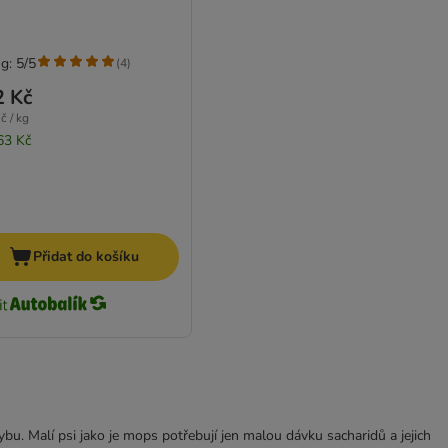
g: 5/5
(
4
)
2 Kč
č / kg
63 Kč
Přidat do košíku
bu. Malí psi jako je mops potřebují jen malou dávku sacharidů a jejich