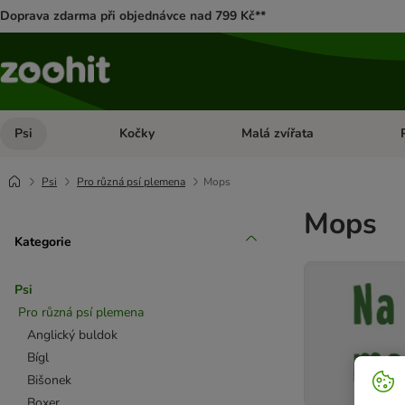
Doprava zdarma při objednávce nad 799 Kč**
Psi
Kočky
Malá zvířata
Otevřít menu: Psi
Otevřít menu: Kočky
Ote
Psi
Pro různá psí plemena
Mops
Mops
Kategorie
Psi
Pro různá psí plemena
Anglický buldok
Bígl
Bišonek
Boxer