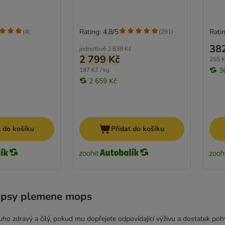
Rating: 4.8/5
Ratin
(
4
)
(
291
)
38
jednotlivě
2 838 Kč
2 799 Kč
255 K
187 Kč / kg
3
2 659 Kč
t do košíku
Přidat do košíku
 psy plemene mops
ho zdravý a čilý, pokud mu dopřejete odpovídající výživu a dostatek pohy