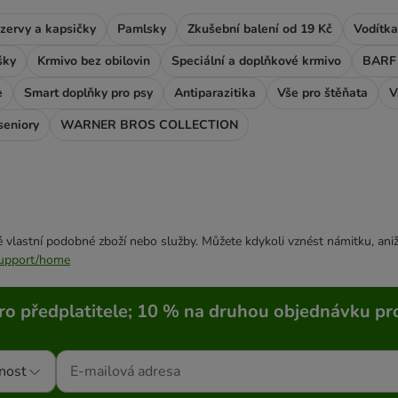
zervy a kapsičky
Pamlsky
Zkušební balení od 19 Kč
Vodítka
šky
Krmivo bez obilovin
Speciální a doplňkové krmivo
BARF 
e
Smart doplňky pro psy
Antiparazitika
Vše pro štěňata
V
seniory
WARNER BROS COLLECTION
 vlastní podobné zboží nebo služby. Můžete kdykoli vznést námitku, aniž
/support/home
ro předplatitele; 10 % na druhou objednávku pr
nost