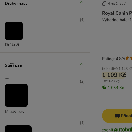
Druhy masa
4 možností
West highland teriér
Royal Canin 
Zlatý retríver
(
4
)
Výhodné balení 
Krmivo pro velmi malá psí plemena
Krmivo pro malá plemena
Doplňky pro malá plemena
Krmivo pro střední plemena
Drůbeží
Doplňky pro střední plemena
Krmivo pro velká plemena
Rating: 4.8/5
Stáří psa
Doplňky pro velká plemena
jednotlivě
1 148 K
1 109 Kč
(
2
)
185 Kč / kg
1 054 Kč
Mladý pes
Přida
(
4
)