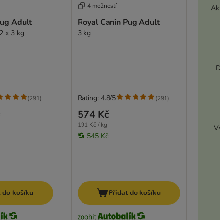
4 možností
Akt
Pug Adult
Royal Canin Pug Adult
2 x 3 kg
3 kg
D
Rating: 4.8/5
(
291
)
(
291
)
574 Kč
č
191 Kč / kg
Vy
545 Kč
t do košíku
Přidat do košíku