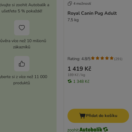
4 možností
ivujte si zoohit Autobalík a
ušetřete 5 % pokaždé!
Royal Canin Pug Adult
7,5 kg
ůvěra více než 10 milionů
zákazníků
Rating: 4.8/5
(
291
)
1 419 Kč
189 Kč / kg
berte si z více než 11 000
1 348 Kč
produktů
Přidat do košíku