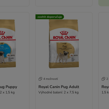
zoohit doporučuje
4 možností
2
Pug Puppy
Royal Canin Pug Adult
Roy
2 x 1,5 kg
Výhodné balení: 2 x 7,5 kg
1,5 