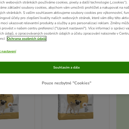
ich webových stránkách používáme cookies, pixely a další technologie („cookies“).
áme základní soubory cookies, abychom vám umožnili prohlížet a nakupovat na naš
ť sportovní, ale přesto je plný chuti do života a do akce. Je přizpůsobivý a v rodině 
ch stránkách. S vaším souhlasem aktivujeme soubory cookies pro výkonnostní, fun
ími čtyřnohými přáteli. Vzhledem k tomu, že mops má sklony k nadváze a citlivé pokožc
ingové účely pro zlepšení kvality našich webových stránek, které vám díky této aktiv
vými záhyby. Kvůli brachycefalii je pro něj obtížnější sbírat potravu, proto jsou vh
moci ukazovat relevantní produkty a služby a pro personalizaci reklam. Změny můž
i provést v našem centru preferencí ("Upravit nastavení"). Více informací o správci v
ch údajů, o zpracovávaných osobních údajích a účelu zpracování naleznete v Centr
encí
Ochrana osobních údajů
ků
t nastavení
ve been changed
zoohit doporučuje
Souhlasím a dále
Pouze nezbytné "Cookies"