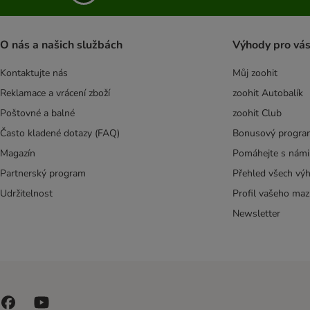
O nás a našich službách
Výhody pro vá
Kontaktujte nás
Můj zoohit
Reklamace a vrácení zboží
zoohit Autobalík
Poštovné a balné
zoohit Club
Často kladené dotazy (FAQ)
Bonusový progra
Magazín
Pomáhejte s námi
Partnerský program
Přehled všech vý
Udržitelnost
Profil vašeho maz
Newsletter