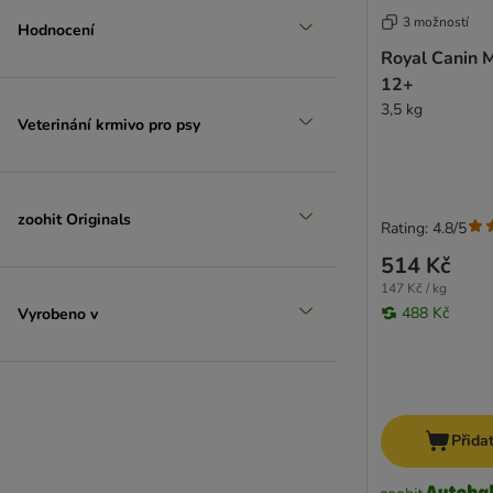
3 možností
Hodnocení
Royal Canin 
12+
3,5 kg
Veterinání krmivo pro psy
zoohit Originals
Rating: 4.8/5
514 Kč
147 Kč / kg
488 Kč
Vyrobeno v
Přida