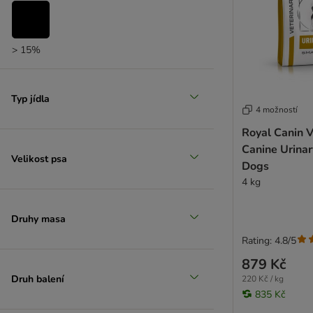
> 15%
Typ jídla
4 možností
Royal Canin V
Canine Urinar
Velikost psa
Dogs
4 kg
Druhy masa
Rating: 4.8/5
879 Kč
Druh balení
220 Kč / kg
835 Kč