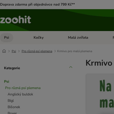
Doprava zdarma při objednávce nad 799 Kč**
Psi
Kočky
Malá zvířata
Otevřít menu: Psi
Otevřít menu: Kočky
Ote
Psi
Pro různá psí plemena
Krmivo pro malá plemena
Krmivo
Kategorie
Psi
Pro různá psí plemena
Anglický buldok
Bígl
Bišonek
Boxer