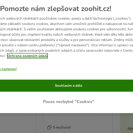
Pomozte nám zlepšovat zoohit.cz!
 potaz výživové potřeby malých ras. Granule jsou přizpůsobené menším čelistem psů
ich webových stránkách používáme cookies, pixely a další technologie („cookies“).
áme základní soubory cookies, abychom vám umožnili prohlížet a nakupovat na naš
ch stránkách. S vaším souhlasem aktivujeme soubory cookies pro výkonnostní, fun
sledků
ingové účely pro zlepšení kvality našich webových stránek, které vám díky této aktiv
moci ukazovat relevantní produkty a služby a pro personalizaci reklam. Změny můž
ve been changed
i provést v našem centru preferencí ("Upravit nastavení"). Více informací o správci v
ch údajů, o zpracovávaných osobních údajích a účelu zpracování naleznete v Centr
encí
Ochrana osobních údajů
t nastavení
Souhlasím a dále
Pouze nezbytné "Cookies"
5 možností
Akt