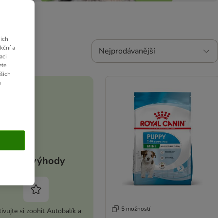
.
ich
kční a
Nejprodávanější
aci
ete
ašich
u
Vaše výhody
5 možností
ivujte si zoohit Autobalík a