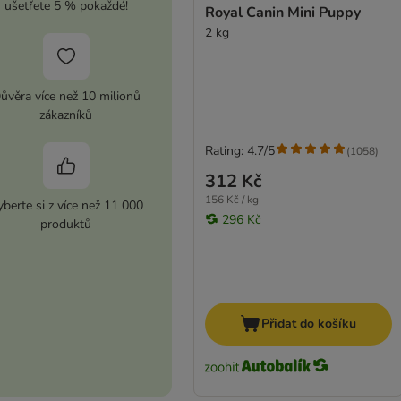
ušetřete 5 % pokaždé!
Royal Canin Mini Puppy
2 kg
ůvěra více než 10 milionů
zákazníků
Rating: 4.7/5
(
1058
)
312 Kč
156 Kč / kg
berte si z více než 11 000
296 Kč
produktů
Přidat do košíku