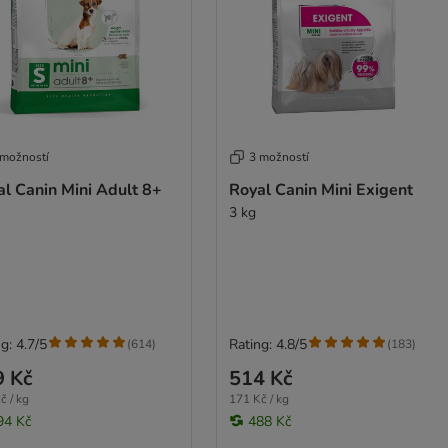
 možností
3 možností
l Canin Mini Adult 8+
Royal Canin Mini Exigent
3 kg
g: 4.7/5
Rating: 4.8/5
(
614
)
(
183
)
9 Kč
514 Kč
č / kg
171 Kč / kg
94 Kč
488 Kč