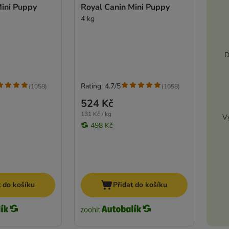
Mini Puppy
Royal Canin Mini Puppy
4 kg
D
Rating: 4.7/5
(
1058
)
(
1058
)
524 Kč
131 Kč / kg
Vy
498 Kč
t do košíku
Přidat do košíku