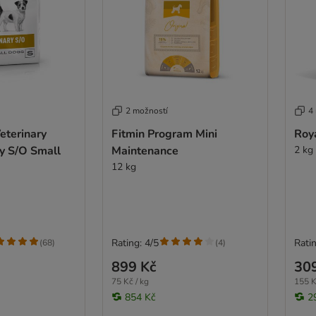
2 možností
4
eterinary
Fitmin Program Mini
Roya
y S/O Small
Maintenance
2 kg
12 kg
Rating: 4/5
Ratin
(
68
)
(
4
)
899 Kč
30
75 Kč / kg
155 K
854 Kč
2