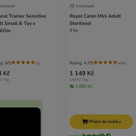
 možností
3 možností
ral Trainer Sensitive
Royal Canin Mini Adult
t Small & Toy s
Sterilised
něčím
8 kg
g: 5/5
Rating: 4.7/5
(
1
)
(
436
)
4 Kč
1 149 Kč
č / kg
144 Kč / kg
1 092 Kč
Přidat do košíku