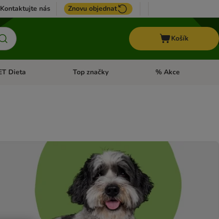
Kontaktujte nás
Znovu objednat
Košík
ET Dieta
Top značky
% Akce
t menu: Koně
Otevřít menu: + VET Dieta
Otevřít menu: Top znač