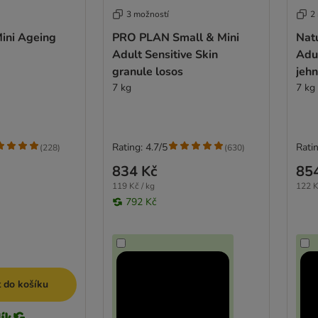
3 možností
2
Mini Ageing
PRO PLAN Small & Mini
Natu
Adult Sensitive Skin
Adul
granule losos
jeh
7 kg
7 kg
Rating: 4.7/5
Ratin
(
228
)
(
630
)
834 Kč
85
119 Kč / kg
122 K
792 Kč
t do košíku