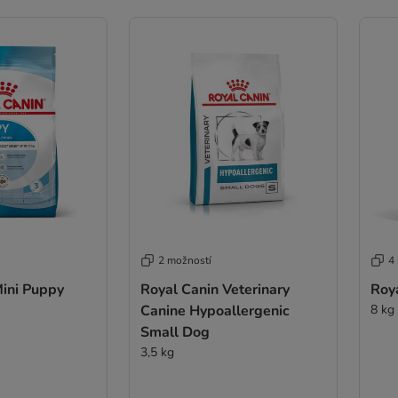
2 možností
4
Mini Puppy
Royal Canin Veterinary
Roya
Canine Hypoallergenic
8 kg
Small Dog
3,5 kg