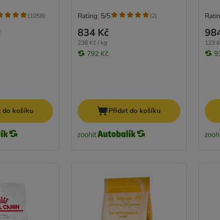
Rating: 5/5
Ratin
(
1058
)
(
2
)
834 Kč
98
č
238 Kč / kg
123 K
792 Kč
9
t do košíku
Přidat do košíku