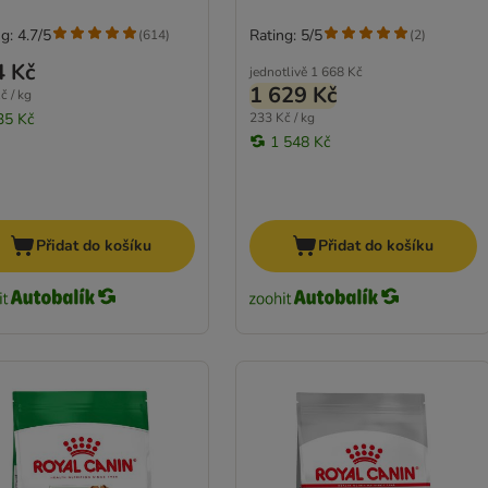
g: 4.7/5
Rating: 5/5
(
614
)
(
2
)
4 Kč
jednotlivě
1 668 Kč
1 629 Kč
č / kg
35 Kč
233 Kč / kg
1 548 Kč
Přidat do košíku
Přidat do košíku