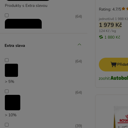
Applaws
Produkty s Extra slevou
Rating: 4.7/5
(
6
)
(
64
)
jednotlivě
1 988 K
1 979 Kč
124 Kč / kg
Arion
1 880 Kč
Extra sleva
Zlevněné produkty
(
64
)
Přida
(
9
)
> 5%
(
64
)
zoohit doporučuje
> 10%
(
39
)