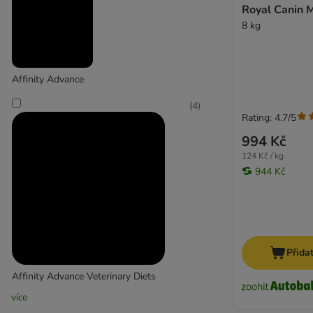
Royal Canin 
West highland teriér
8 kg
Zlatý retríver
Krmivo pro velmi malá psí plemena
Krmivo pro malá plemena
Affinity Advance
Doplňky pro malá plemena
Krmivo pro střední plemena
(
4
)
Rating: 4.7/5
Doplňky pro střední plemena
994 Kč
Krmivo pro velká plemena
Doplňky pro velká plemena
124 Kč / kg
944 Kč
Přida
Affinity Advance Veterinary Diets
více
(
2
)