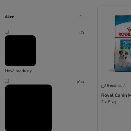
Akce
(
7
)
Affinity Ultima
(
4
)
Nové produkty
(
64
)
5 možností
Almo Nature Holistic
Royal Canin 
2 x 8 kg
(
4
)