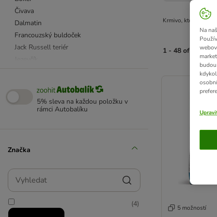
Čivava
Krmivo, které bere v
Dalmatin
Na naš
Francouzský buldoček
Použív
Jack Russell teriér
webový
1 - 48 of 378 vý
market
Jezevčík
budou 
Jorkšírský teriér
product items ha
kdykol
osobní
Kavalír King Charles španěl
prefer
Kokršpaněl
5% sleva na každou položku v
Labrador
rámci Autobalíku
Upravi
Maltézský psík
Malý knírač
Německá doga
Značka
Německý ovčák
Mops
Vyhledat
Pomeranian
Pudl
(
4
)
Rotvajler
5 možností
Shih-tzu