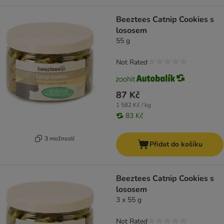
Beeztees Catnip Cookies s
lososem
55 g
Not Rated
87 Kč
1 582 Kč / kg
83 Kč
3 možností
Přidat do košíku
Beeztees Catnip Cookies s
lososem
3 x 55 g
Not Rated