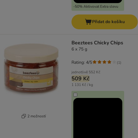
-50% Aktivovat Extra slevu
Přidat do košíku
Beeztees Chicky Chips
6 x 75 g
Rating: 4/5
(
1
)
jednotlivě
552 Kč
509 Kč
1 131 Kč / kg
2 možností