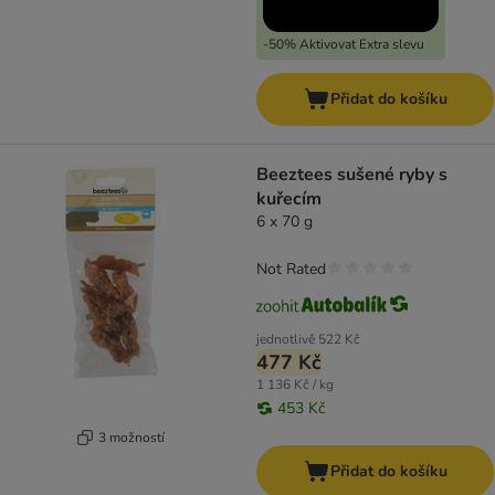
-50% Aktivovat Extra slevu
Přidat do košíku
Beeztees sušené ryby s
kuřecím
6 x 70 g
Not Rated
jednotlivě
522 Kč
477 Kč
1 136 Kč / kg
453 Kč
3 možností
Přidat do košíku