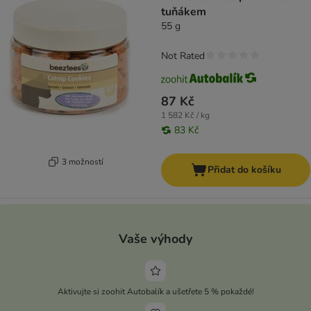
tuňákem
55 g
Not Rated
87 Kč
1 582 Kč / kg
83 Kč
3 možností
Přidat do košíku
Vaše výhody
Aktivujte si zoohit Autobalík a ušetřete 5 % pokaždé!