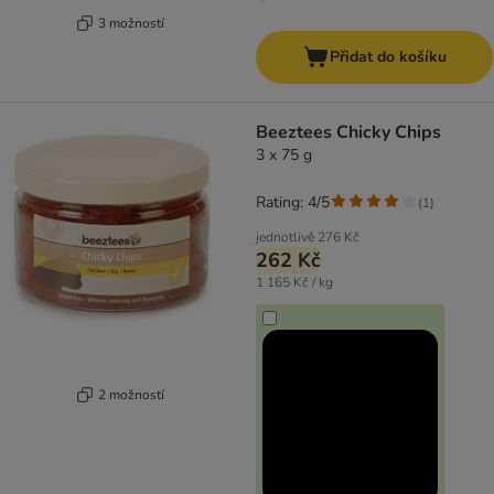
3 možností
Přidat do košíku
Beeztees Chicky Chips
3 x 75 g
Rating: 4/5
(
1
)
jednotlivě
276 Kč
262 Kč
1 165 Kč / kg
2 možností