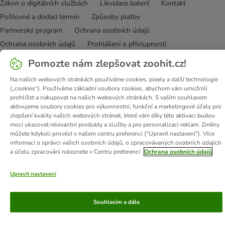
Zákon o digitálních službách
Likvidace baterií
Kontakt
Poštovné a dodací termín
Způsoby platby
Partnerský program
Ochrana osobních údajů
Ochrana osobních údajů
Prohlášení o přístupnosti
Pomozte nám zlepšovat zoohit.cz!
© zooplus SE
2026
Na našich webových stránkách používáme cookies, pixely a další technologie
(„cookies“). Používáme základní soubory cookies, abychom vám umožnili
prohlížet a nakupovat na našich webových stránkách. S vaším souhlasem
aktivujeme soubory cookies pro výkonnostní, funkční a marketingové účely pro
zlepšení kvality našich webových stránek, které vám díky této aktivaci budou
moci ukazovat relevantní produkty a služby a pro personalizaci reklam. Změny
můžete kdykoli provést v našem centru preferencí ("Upravit nastavení"). Více
informací o správci vašich osobních údajů, o zpracovávaných osobních údajích
a účelu zpracování naleznete v Centru preferencí
Ochrana osobních údajů
Upravit nastavení
Souhlasím a dále