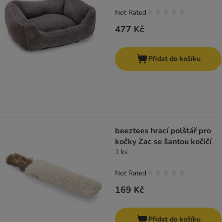
Not Rated
477 Kč
Přidat do košíku
beeztees hrací polštář pro
kočky Zac se šantou kočičí
1 ks
Not Rated
169 Kč
Přidat do košíku