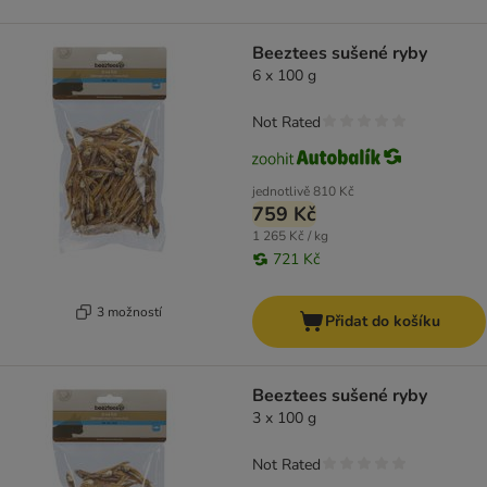
Beeztees sušené ryby
6 x 100 g
Not Rated
jednotlivě
810 Kč
759 Kč
1 265 Kč / kg
721 Kč
3 možností
Přidat do košíku
Beeztees sušené ryby
3 x 100 g
Not Rated