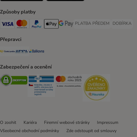
Způsoby platby
PLATBA PŘEDEM
DOBÍRKA
PLATBA PŘEDEM Payment Met
DOBÍRKA Pa
Visa Payment Method
Mastercard Payment Method
PayPal Payment Method
Apple pay Payment Method
GooglePay Payment Method
Přepravci
Česká pošta Shipping Method
PPL Shipping Method
Balíkovna Shipping Method
Zabezpečení a ocenění
Security
Security
Security
Security
O zoohit
Kariéra
Firemní webové stránky
Impressum
Všeobecné obchodní podmínky
Zde odstoupit od smlouvy