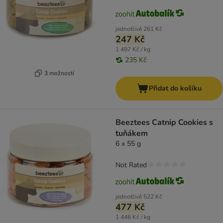
jednotlivě
261 Kč
247 Kč
1 497 Kč / kg
235 Kč
3 možností
Přidat do košíku
Beeztees Catnip Cookies s
tuňákem
6 x 55 g
Not Rated
jednotlivě
522 Kč
477 Kč
1 446 Kč / kg