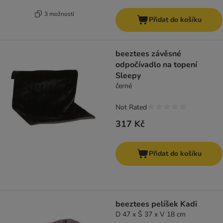
3 možností
Přidat do košíku
beeztees závěsné
odpočívadlo na topení
Sleepy
černé
Not Rated
317 Kč
Přidat do košíku
beeztees pelíšek Kadi
D 47 x Š 37 x V 18 cm