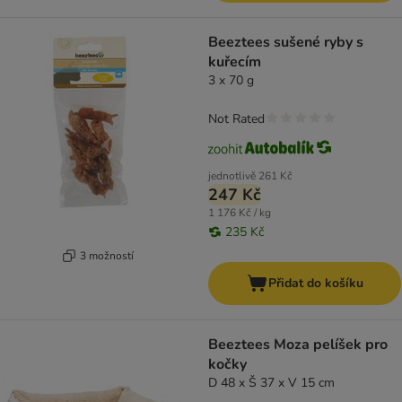
Beeztees sušené ryby s
kuřecím
3 x 70 g
Not Rated
jednotlivě
261 Kč
247 Kč
1 176 Kč / kg
235 Kč
3 možností
Přidat do košíku
Beeztees Moza pelíšek pro
kočky
D 48 x Š 37 x V 15 cm