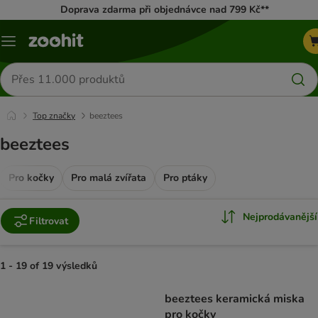
Doprava zdarma při objednávce nad 799 Kč**
Menu
Hledat
produkty
Top značky
beeztees
beeztees
Pro kočky
Pro malá zvířata
Pro ptáky
Nejprodávanější
Filtrovat
1 - 19 of 19 výsledků
product items have been changed
beeztees keramická miska
pro kočky