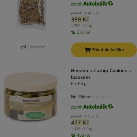
jednotlivě
405 Kč
389 Kč
1 297 Kč / kg
370 Kč
3 možností
Přidat do košíku
Beeztees Catnip Cookies s
lososem
6 x 55 g
Not Rated
jednotlivě
522 Kč
477 Kč
1 446 Kč / kg
453 Kč