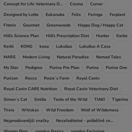
Concept for Life Veterinary Diet
Cosma
Curver
Designed by Lotte
Eukanuba
Felix
Feringa
Ferplast
Fitmin
Gourmet
Greenwoods
Happy Dog / Happy Cat
Hill's Science Plan
Hill's Prescription Diet
Hunter
Karlie
Kerbl
KONG
kooa
Lukullus
Lukullus A Casa
MARS
Modern Living
Natural Paradise
Nomad Tales
My Star
Pedigree
Purina Pro Plan
Purina
Purina One
Purizon
Rocco
Rosie´s Farm
Royal Canin
Royal Canin CARE Nutrition
Royal Canin Veterinary Diet
Simon´s Cat
Smilla
Taste of the Wild
TIAKI
Tigerino
Trixie
Whiskas
Wild Freedom
Wolf of Wilderness
Nejprodávanější značky
Nezařaditelné - průběžně značky
Warner Bros
zooplus Basics
zooplus Exclusive