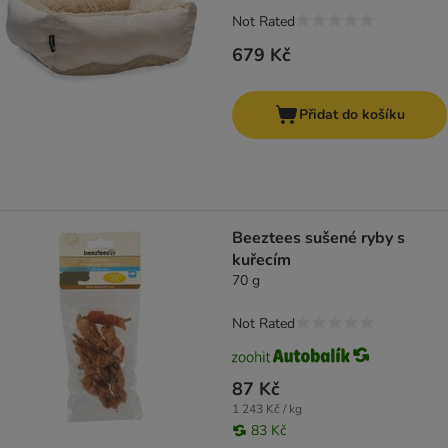
Not Rated
679 Kč
Přidat do košíku
Beeztees sušené ryby s
kuřecím
70 g
Not Rated
87 Kč
1 243 Kč / kg
83 Kč