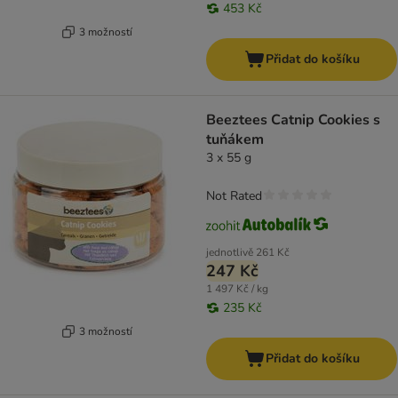
453 Kč
3 možností
Přidat do košíku
Beeztees Catnip Cookies s
tuňákem
3 x 55 g
Not Rated
jednotlivě
261 Kč
247 Kč
1 497 Kč / kg
235 Kč
3 možností
Přidat do košíku