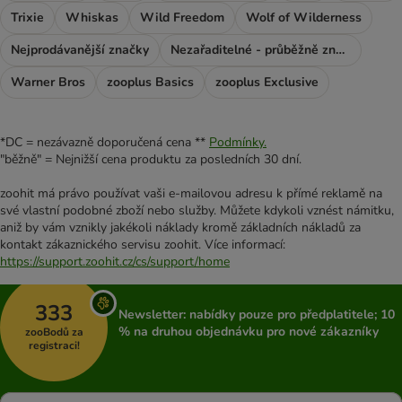
Trixie
Whiskas
Wild Freedom
Wolf of Wilderness
Nejprodávanější značky
Nezařaditelné - průběžně značky
Warner Bros
zooplus Basics
zooplus Exclusive
*DC = nezávazně doporučená cena **
Podmínky.
"běžně" = Nejnižší cena produktu za posledních 30 dní.
zoohit má právo používat vaši e-mailovou adresu k přímé reklamě na
své vlastní podobné zboží nebo služby. Můžete kdykoli vznést námitku,
aniž by vám vznikly jakékoli náklady kromě základních nákladů za
kontakt zákaznického servisu zoohit. Více informací:
https://support.zoohit.cz/cs/support/home
333
Newsletter: nabídky pouze pro předplatitele; 10
% na druhou objednávku pro nové zákazníky
zooBodů za
registraci!