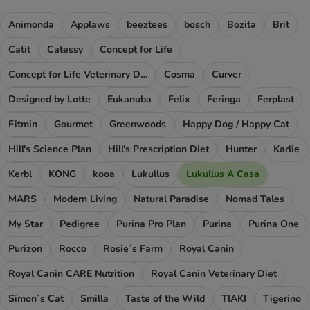
Animonda
Applaws
beeztees
bosch
Bozita
Brit
Catit
Catessy
Concept for Life
Concept for Life Veterinary Diet
Cosma
Curver
Designed by Lotte
Eukanuba
Felix
Feringa
Ferplast
Fitmin
Gourmet
Greenwoods
Happy Dog / Happy Cat
Hill's Science Plan
Hill's Prescription Diet
Hunter
Karlie
Kerbl
KONG
kooa
Lukullus
Lukullus A Casa
MARS
Modern Living
Natural Paradise
Nomad Tales
My Star
Pedigree
Purina Pro Plan
Purina
Purina One
Purizon
Rocco
Rosie´s Farm
Royal Canin
Royal Canin CARE Nutrition
Royal Canin Veterinary Diet
Simon´s Cat
Smilla
Taste of the Wild
TIAKI
Tigerino