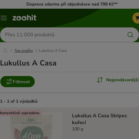
Doprava zdarma při objednávce nad 799 Kč**
Menu
Hledat
produkty
Top značky
Lukullus A Casa
Lukullus A Casa
Nejprodávanější
Filtrovat
1 - 1 of 1 výsledků
product items have been changed
omentálně vyprodáno
Lukullus A Casa Stripes
kuřecí
100 g