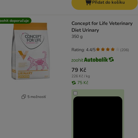
Přidat do košíku
oohit doporučuje
Concept for Life Veterinary
Diet Urinary
350 g
Rating: 4.4/5
(
206
)
79 Kč
226 Kč / kg
75 Kč
5 možností