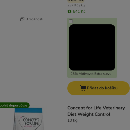
237 Kč / kg
541 Kč
3 možností
-25% Aktivovat Extra slevu
Přidat do košíku
oohit doporučuje
Concept for Life Veterinary
Diet Weight Control
10 kg