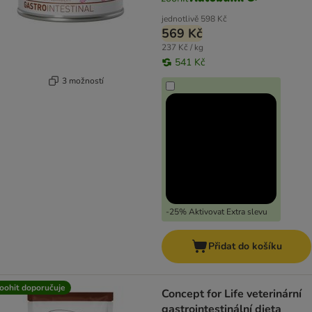
jednotlivě
598 Kč
569 Kč
237 Kč / kg
541 Kč
3 možností
-25% Aktivovat Extra slevu
Přidat do košíku
oohit doporučuje
Concept for Life veterinární
gastrointestinální dieta