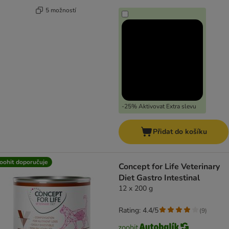
5 možností
-25% Aktivovat Extra slevu
Přidat do košíku
oohit doporučuje
Concept for Life Veterinary
Diet Gastro Intestinal
12 x 200 g
Rating: 4.4/5
(
9
)