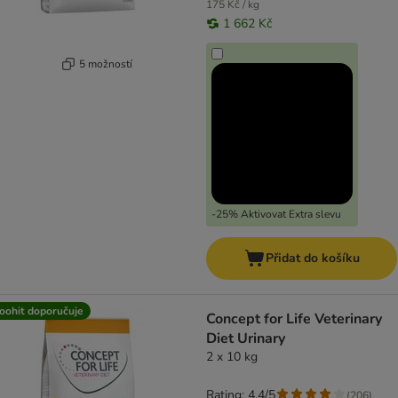
175 Kč / kg
1 662 Kč
5 možností
-25% Aktivovat Extra slevu
Přidat do košíku
oohit doporučuje
Concept for Life Veterinary
Diet Urinary
2 x 10 kg
Rating: 4.4/5
(
206
)