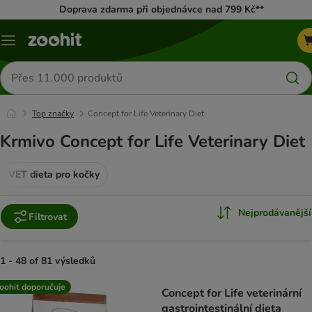
Doprava zdarma při objednávce nad 799 Kč**
Menu
Hledat
produkty
Top značky
Concept for Life Veterinary Diet
Krmivo Concept for Life Veterinary Diet
VET dieta pro kočky
Nejprodávanější
Filtrovat
1 - 48 of 81 výsledků
product items have been changed
oohit doporučuje
Concept for Life veterinární
gastrointestinální dieta