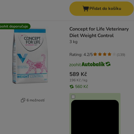
Přidat do košíku
oohit doporučuje
Concept for Life Veterinary
Diet Weight Control
3 kg
Rating: 4.2/5
(
139
)
589 Kč
196 Kč / kg
560 Kč
6 možností