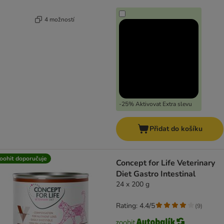
4 možností
-25% Aktivovat Extra slevu
Přidat do košíku
oohit doporučuje
Concept for Life Veterinary
Diet Gastro Intestinal
24 x 200 g
Rating: 4.4/5
(
9
)