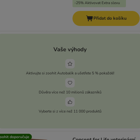
-25% Aktivovat Extra slevu
Přidat do košíku
Vaše výhody
Aktivujte si zoohit Autobalík a ušetřete 5 % pokaždé!
Důvěra více než 10 milionů zákazníků
Vyberte si z více než 11 000 produktů
oohit doporučuje
Concept for Life veterinární