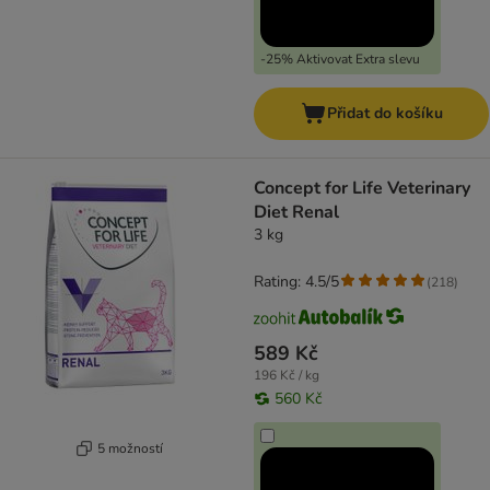
-25% Aktivovat Extra slevu
Přidat do košíku
Concept for Life Veterinary
Diet Renal
3 kg
Rating: 4.5/5
(
218
)
589 Kč
196 Kč / kg
560 Kč
5 možností