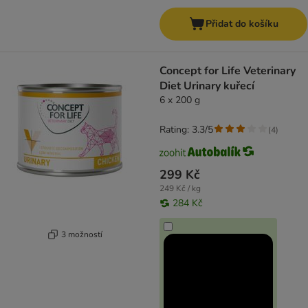
Přidat do košíku
Concept for Life Veterinary
Diet Urinary kuřecí
6 x 200 g
Rating: 3.3/5
(
4
)
299 Kč
249 Kč / kg
284 Kč
3 možností