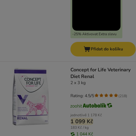
-25% Aktivovat Extra slevu
Přidat do košíku
Concept for Life Veterinary
Diet Renal
2 x 3 kg
Rating: 4.5/5
(
218
)
jednotlivě
1 178 Kč
1 099 Kč
183 Kč / kg
1 044 Kč