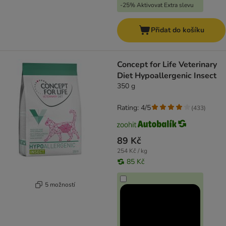
-25% Aktivovat Extra slevu
Přidat do košíku
Concept for Life Veterinary
Diet Hypoallergenic Insect
350 g
Rating: 4/5
(
433
)
89 Kč
254 Kč / kg
85 Kč
5 možností