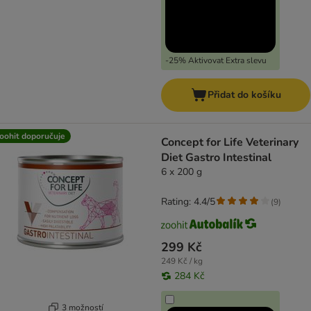
-25% Aktivovat Extra slevu
Přidat do košíku
oohit doporučuje
Concept for Life Veterinary
Diet Gastro Intestinal
6 x 200 g
Rating: 4.4/5
(
9
)
299 Kč
249 Kč / kg
284 Kč
3 možností