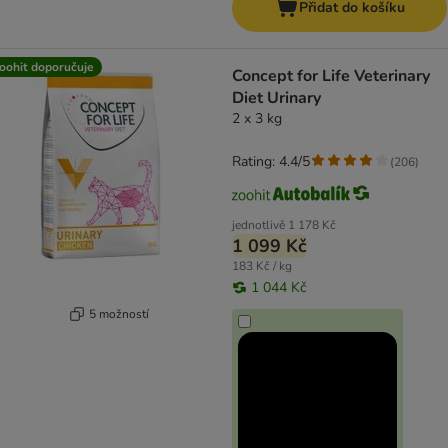
Přidat do košíku
oohit doporučuje
Concept for Life Veterinary
Diet Urinary
2 x 3 kg
Rating: 4.4/5
(
206
)
jednotlivě
1 178 Kč
1 099 Kč
183 Kč / kg
1 044 Kč
5 možností