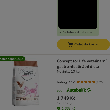
-25% Aktivovat Extra slevu
Přidat do košíku
oohit doporučuje
Concept for Life veterinární
gastrointestinální dieta
Novinka: 10 kg
Rating: 4.5/5
(
352
)
1 749 Kč
175 Kč / kg
1 662 Kč