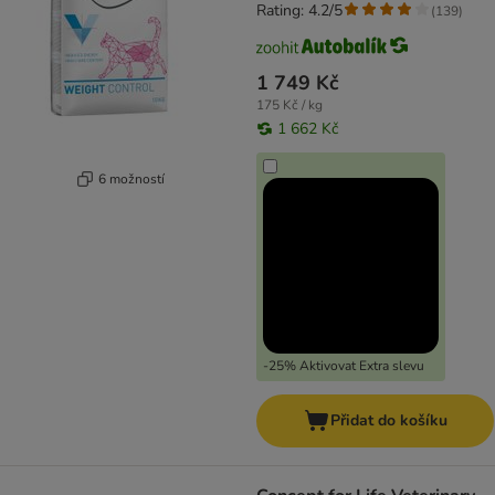
Rating: 4.2/5
(
139
)
1 749 Kč
175 Kč / kg
1 662 Kč
6 možností
-25% Aktivovat Extra slevu
Přidat do košíku