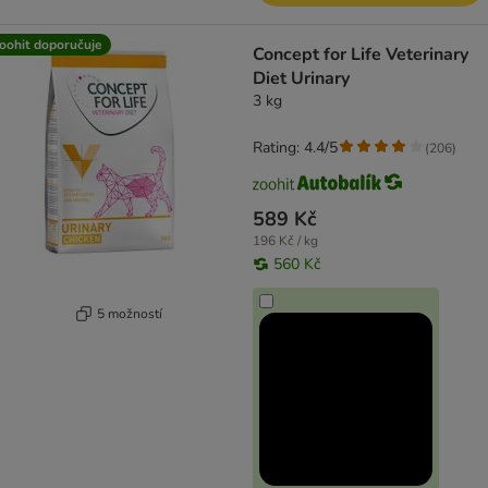
oohit doporučuje
Concept for Life Veterinary
Diet Urinary
3 kg
Rating: 4.4/5
(
206
)
589 Kč
196 Kč / kg
560 Kč
5 možností