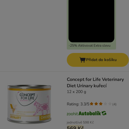
-25% Aktivovat Extra slevu
Přidat do košíku
Concept for Life Veterinary
Diet Urinary kuřecí
12 x 200 g
Rating: 3.3/5
(
4
)
jednotlivě
598 Kč
569 Kč