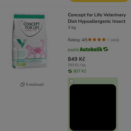
Concept for Life Veterinary
Diet Hypoallergenic Insect
3 kg
Rating: 4/5
(
433
)
849 Kč
283 Kč / kg
807 Kč
5 možností