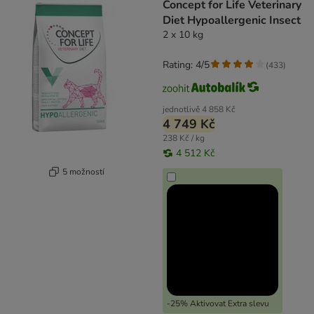
Concept for Life Veterinary
Diet Hypoallergenic Insect
2 x 10 kg
Rating: 4/5
(
433
)
jednotlivě
4 858 Kč
4 749 Kč
238 Kč / kg
4 512 Kč
5 možností
-25% Aktivovat Extra slevu