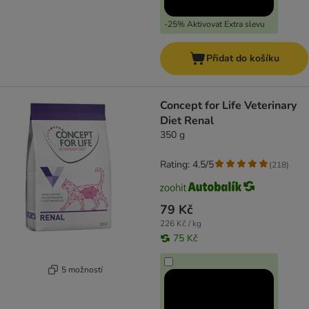
-25% Aktivovat Extra slevu
Přidat do košíku
Concept for Life Veterinary
Diet Renal
350 g
Rating: 4.5/5
(
218
)
79 Kč
226 Kč / kg
75 Kč
5 možností