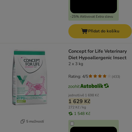
-25% Aktivovat Extra slevu
Přidat do košíku
Concept for Life Veterinary
Diet Hypoallergenic Insect
2 x 3 kg
Rating: 4/5
(
433
)
jednotlivě
1 698 Kč
1 629 Kč
272 Kč / kg
1 548 Kč
5 možností