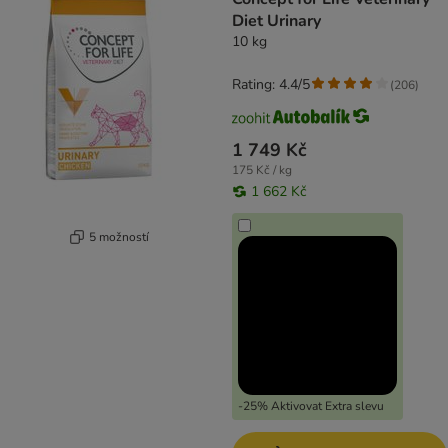
Diet Urinary
10 kg
Rating: 4.4/5
(
206
)
1 749 Kč
175 Kč / kg
1 662 Kč
5 možností
-25% Aktivovat Extra slevu