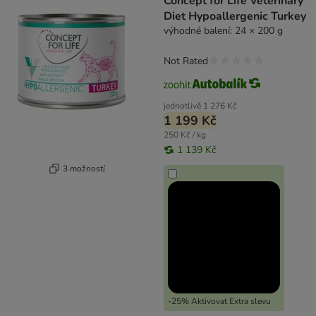
Concept for Life Veterinary
Diet Hypoallergenic Turkey
výhodné balení: 24 × 200 g
Not Rated
jednotlivě
1 276 Kč
1 199 Kč
250 Kč / kg
1 139 Kč
3 možností
-25% Aktivovat Extra slevu