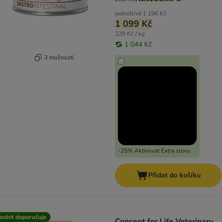
jednotlivě
1 196 Kč
1 099 Kč
229 Kč / kg
1 044 Kč
3 možností
-25% Aktivovat Extra slevu
Přidat do košíku
oohit doporučuje
Concept for Life Veterinary