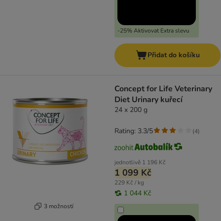
-25% Aktivovat Extra slevu
Přidat do košíku
Concept for Life Veterinary
Diet Urinary kuřecí
24 x 200 g
Rating: 3.3/5
(
4
)
jednotlivě
1 196 Kč
1 099 Kč
229 Kč / kg
1 044 Kč
3 možností