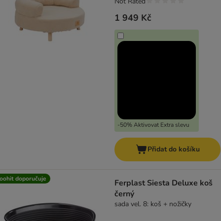
Not Rated
1 949 Kč
-50% Aktivovat Extra slevu
Přidat do košíku
oohit doporučuje
Ferplast Siesta Deluxe koš
černý
sada vel. 8: koš + nožičky