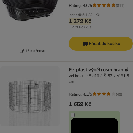
Rating: 4.6/5
(
811
)
jednotlivě
1 321 Kč
1 279 Kč
1 279 Kč / kus
Přidat do košíku
15 možností
Ferplast výběh osmihranný
velikost L: 8 dílů à Š 57 x V 91,5
cm
Rating: 4.3/5
(
49
)
1 659 Kč