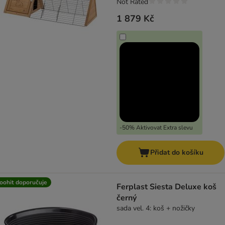
Not Rated
1 879 Kč
-50% Aktivovat Extra slevu
Přidat do košíku
oohit doporučuje
Ferplast Siesta Deluxe koš
černý
sada vel. 4: koš + nožičky