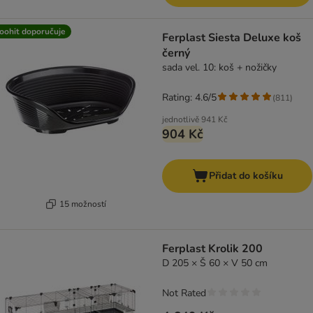
oohit doporučuje
Ferplast Siesta Deluxe koš
černý
sada vel. 10: koš + nožičky
Rating: 4.6/5
(
811
)
jednotlivě
941 Kč
904 Kč
Přidat do košíku
15 možností
Ferplast Krolik 200
D 205 × Š 60 × V 50 cm
Not Rated