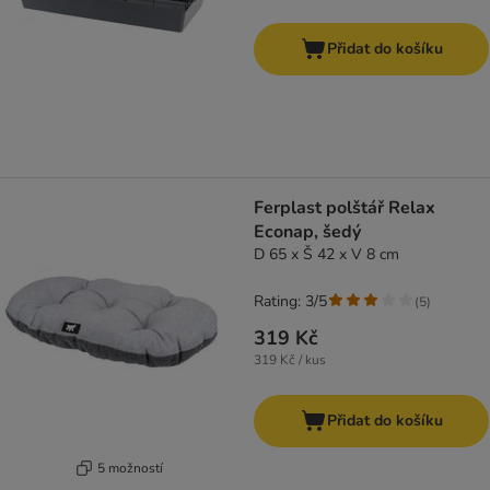
Přidat do košíku
Ferplast polštář Relax
Econap, šedý
D 65 x Š 42 x V 8 cm
Rating: 3/5
(
5
)
319 Kč
319 Kč / kus
Přidat do košíku
5 možností