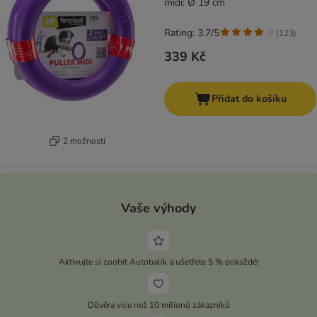
midi: Ø 19 cm
Rating: 3.7/5
(
123
)
339 Kč
Přidat do košíku
2 možností
Vaše výhody
Aktivujte si zoohit Autobalík a ušetřete 5 % pokaždé!
Důvěra více než 10 milionů zákazníků