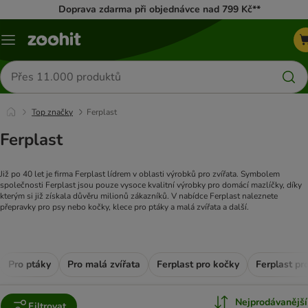
Doprava zdarma při objednávce nad 799 Kč**
Menu
Hledat
produkty
Top značky
Ferplast
Ferplast
Již po 40 let je firma Ferplast lídrem v oblasti výrobků pro zvířata. Symbolem
společnosti Ferplast jsou pouze vysoce kvalitní výrobky pro domácí mazlíčky, díky
kterým si již získala důvěru milionů zákazníků. V nabídce Ferplast naleznete
přepravky pro psy nebo kočky, klece pro ptáky a malá zvířata a další.
Pro ptáky
Pro malá zvířata
Ferplast pro kočky
Ferplast pr
Nejprodávanější
Filtrovat