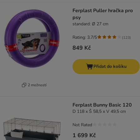
Ferplast Puller hračka pro
psy
standard: Ø 27 cm
Rating: 3.7/5
(
123
)
849 Kč
Přidat do košíku
2 možností
Ferplast Bunny Basic 120
D 118 x Š 58,5 x V 49,5 cm
Not Rated
1 699 Kč