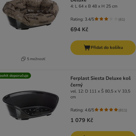
Deluxe
4: L 64 x B 48 x H 25 cm
Rating: 3.4/5
(
61
)
694 Kč
Přidat do košíku
5 možností
oohit doporučuje
Ferplast Siesta Deluxe koš
černý
vel. 12: D 111 x Š 80,5 x V 33,5
cm
Rating: 4.6/5
(
811
)
1 079 Kč