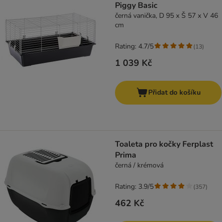
Piggy Basic
černá vanička, D 95 x Š 57 x V 46
cm
Rating: 4.7/5
(
13
)
1 039 Kč
Přidat do košíku
Toaleta pro kočky Ferplast
Prima
černá / krémová
Rating: 3.9/5
(
357
)
462 Kč