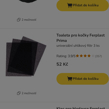
Přidat do košíku
2 možností
Toaleta pro kočky Ferplast
Prima
univerzální uhlíkový filtr 3 ks
Rating: 3.9/5
(
357
)
52 Kč
Přidat do košíku
2 možností
Klec pro hlodavce Ferplast