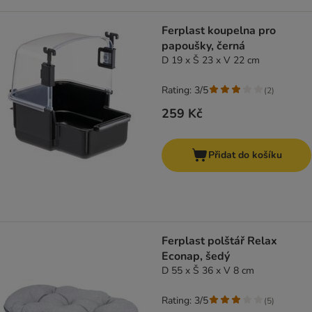
Ferplast koupelna pro
papoušky, černá
D 19 x Š 23 x V 22 cm
Rating: 3/5
(
2
)
259 Kč
Přidat do košíku
Ferplast polštář Relax
Econap, šedý
D 55 x Š 36 x V 8 cm
Rating: 3/5
(
5
)