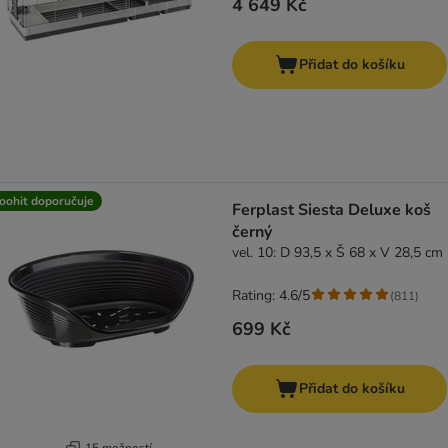
4 649 Kč
Přidat do košíku
oohit doporučuje
Ferplast Siesta Deluxe koš
černý
vel. 10: D 93,5 x Š 68 x V 28,5 cm
Rating: 4.6/5
(
811
)
699 Kč
Přidat do košíku
15 možností