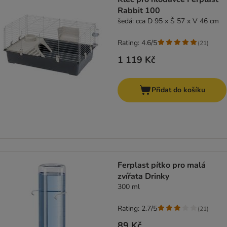
Rabbit 100
šedá: cca D 95 x Š 57 x V 46 cm
Rating: 4.6/5
(
21
)
1 119 Kč
Přidat do košíku
Ferplast pítko pro malá
zvířata Drinky
300 ml
Rating: 2.7/5
(
21
)
89 Kč