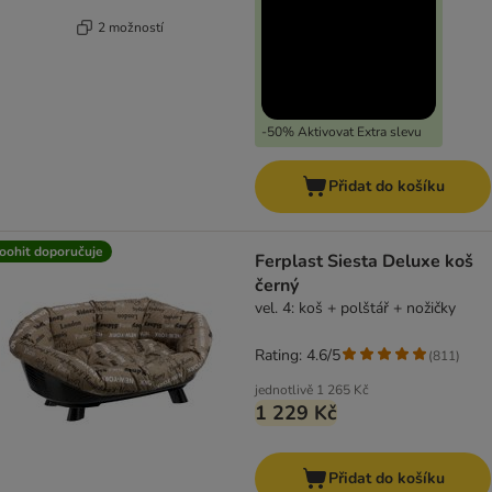
2 možností
-50% Aktivovat Extra slevu
Přidat do košíku
oohit doporučuje
Ferplast Siesta Deluxe koš
černý
vel. 4: koš + polštář + nožičky
Rating: 4.6/5
(
811
)
jednotlivě
1 265 Kč
1 229 Kč
Přidat do košíku