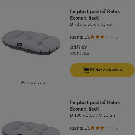
Ferplast polštář Relax
Econap, šedý
D 78 x Š 50 x V 11 cm
Rating: 3/5
(
5
)
445 Kč
445 Kč / kus
Přidat do košíku
5 možností
Ferplast polštář Relax
Econap, šedý
D 100 x Š 63 x V 13 cm
Rating: 3/5
(
5
)