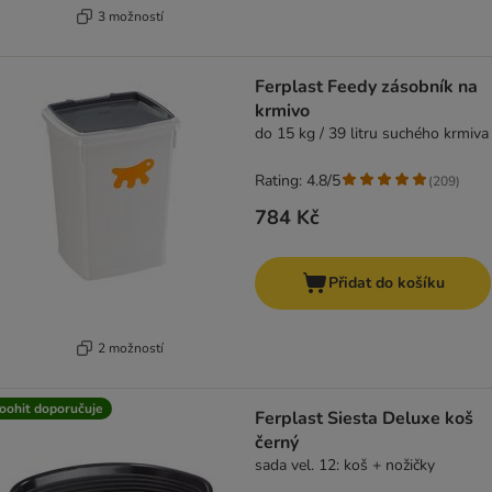
3 možností
Ferplast Feedy zásobník na
krmivo
do 15 kg / 39 litru suchého krmiva
Rating: 4.8/5
(
209
)
784 Kč
Přidat do košíku
2 možností
oohit doporučuje
Ferplast Siesta Deluxe koš
černý
sada vel. 12: koš + nožičky