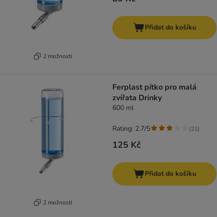
Přidat do košíku
2 možností
Ferplast pítko pro malá
zvířata Drinky
600 ml
Rating: 2.7/5
(
21
)
125 Kč
Přidat do košíku
2 možností