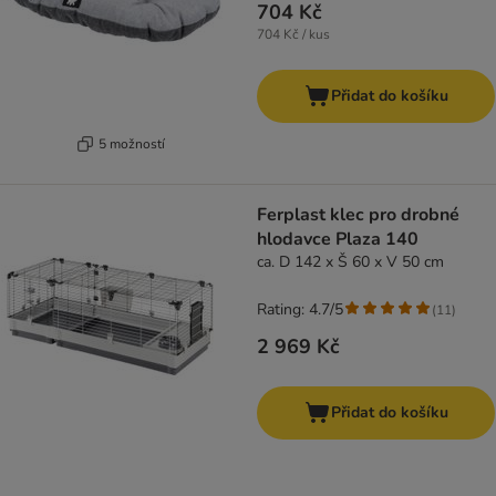
704 Kč
704 Kč / kus
Přidat do košíku
5 možností
Ferplast klec pro drobné
hlodavce Plaza 140
ca. D 142 x Š 60 x V 50 cm
Rating: 4.7/5
(
11
)
2 969 Kč
Přidat do košíku