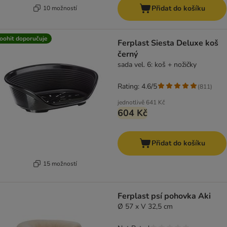
Přidat do košíku
10 možností
oohit doporučuje
Ferplast Siesta Deluxe koš
černý
sada vel. 6: koš + nožičky
Rating: 4.6/5
(
811
)
jednotlivě
641 Kč
604 Kč
Přidat do košíku
15 možností
Ferplast psí pohovka Aki
Ø 57 x V 32,5 cm