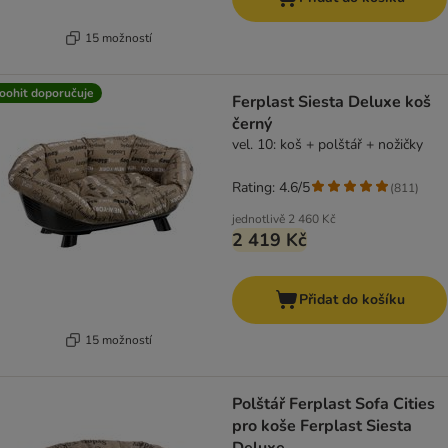
15 možností
oohit doporučuje
Ferplast Siesta Deluxe koš
černý
vel. 10: koš + polštář + nožičky
Rating: 4.6/5
(
811
)
jednotlivě
2 460 Kč
2 419 Kč
Přidat do košíku
15 možností
Polštář Ferplast Sofa Cities
pro koše Ferplast Siesta