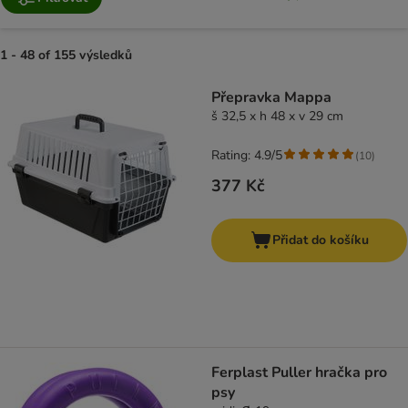
1 - 48 of 155 výsledků
product items have been changed
Přepravka Mappa
š 32,5 x h 48 x v 29 cm
Rating: 4.9/5
(
10
)
377 Kč
Přidat do košíku
Ferplast Puller hračka pro
psy