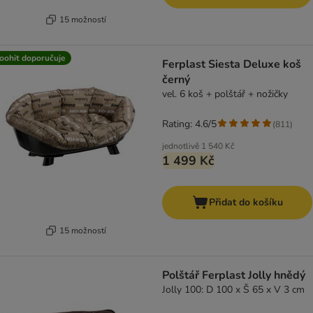
15 možností
oohit doporučuje
Ferplast Siesta Deluxe koš
černý
vel. 6 koš + polštář + nožičky
Rating: 4.6/5
(
811
)
jednotlivě
1 540 Kč
1 499 Kč
Přidat do košíku
15 možností
Polštář Ferplast Jolly hnědý
Jolly 100: D 100 x Š 65 x V 3 cm