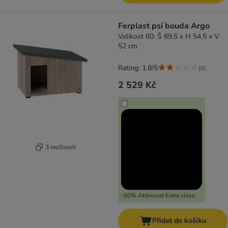
Ferplast psí bouda Argo
Velikost 60: Š 69,5 x H 54,5 x V
52 cm
Rating: 1.8/5
(
6
)
2 529 Kč
3 možností
-50% Aktivovat Extra slevu
Přidat do košíku