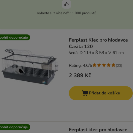
Vyberte si z více než 11 000 produktů
oohit doporučuje
Ferplast Klec pro hlodavce
Casita 120
šedá: D 119 x Š 58 x V 61 cm
Rating: 4.6/5
(
23
)
2 389 Kč
Přidat do košíku
oohit doporučuje
Ferplast klec pro hlodavce