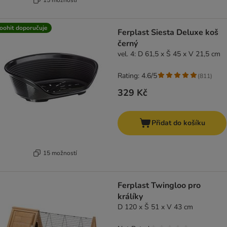
oohit doporučuje
Ferplast Siesta Deluxe koš
černý
vel. 4: D 61,5 x Š 45 x V 21,5 cm
Rating: 4.6/5
(
811
)
329 Kč
Přidat do košíku
15 možností
Ferplast Twingloo pro
králíky
D 120 x Š 51 x V 43 cm