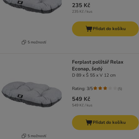
235 Kč
235 Kč / kus
Přidat do košíku
5 možností
Ferplast polštář Relax
Econap, šedý
D 89 x Š 55 x V 12 cm
Rating: 3/5
(
5
)
549 Kč
549 Kč / kus
Přidat do košíku
5 možností