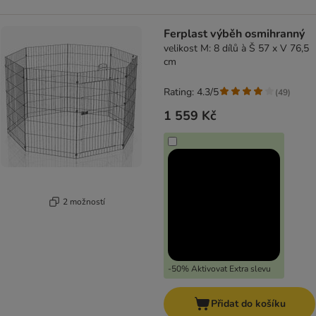
Ferplast výběh osmihranný
velikost M: 8 dílů à Š 57 x V 76,5
cm
Rating: 4.3/5
(
49
)
1 559 Kč
2 možností
-50% Aktivovat Extra slevu
Přidat do košíku