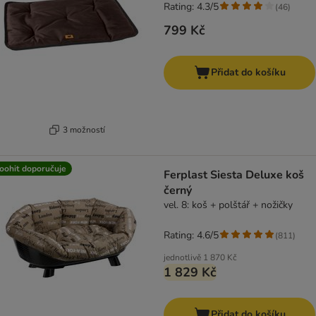
Rating: 4.3/5
(
46
)
799 Kč
Přidat do košíku
3 možností
oohit doporučuje
Ferplast Siesta Deluxe koš
černý
vel. 8: koš + polštář + nožičky
Rating: 4.6/5
(
811
)
jednotlivě
1 870 Kč
1 829 Kč
Přidat do košíku