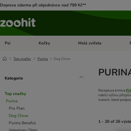
Doprava zdarma při objednávce nad 799 Kč**
Psi
Kočky
Malá zvířata
Otevřít menu: Psi
Otevřít menu: Kočky
Ote
Top značky
Purina
Dog Chow
PURINA
Kategorie
Receptura krmiva
PU
Top značky
nabízí výživu přizpů
tvarech, které podpor
Purina
Pro Plan
Dog Chow
1 - 26 of 26 výsl
Purina Beneful
Veterinary Diets