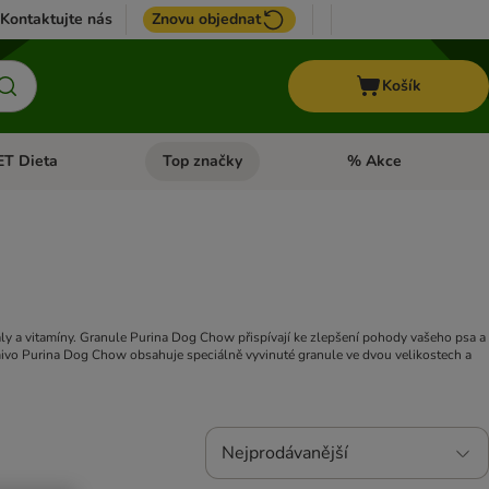
Kontaktujte nás
Znovu objednat
Košík
ET Dieta
Top značky
% Akce
t menu: Koně
Otevřít menu: + VET Dieta
Otevřít menu: Top znač
rály a vitamíny. Granule Purina Dog Chow přispívají ke zlepšení pohody vašeho psa a
Krmivo Purina Dog Chow obsahuje speciálně vyvinuté granule ve dvou velikostech a
Nejprodávanější