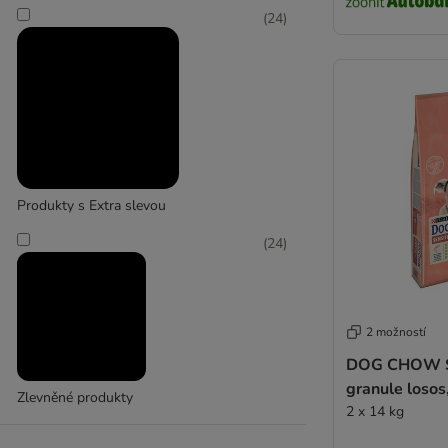
(
24
)
Produkty s Extra slevou
(
24
)
2 možností
DOG CHOW Se
granule losos
Zlevněné produkty
2 x 14 kg