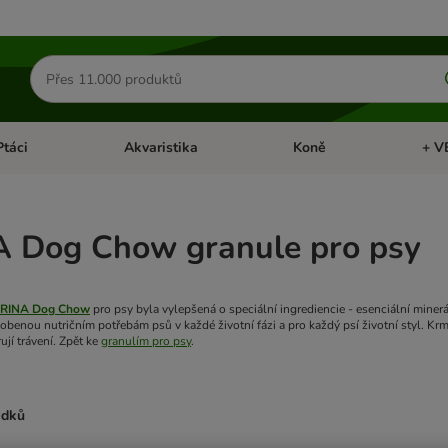
Hledat
produkty
Ptáci
Akvaristika
Koně
+ V
vřít menu: Malá zvířata
Otevřít menu: Ptáci
Otevřít menu: Akvaristika
Otevří
 Dog Chow granule pro psy
RINA Dog Chow
pro psy byla vylepšená o speciální ingrediencie - esenciální mine
sobenou nutričním potřebám psů v každé životní fázi a pro každý psí životní styl. 
ují trávení. Zpět ke
granulím pro psy
.
edků