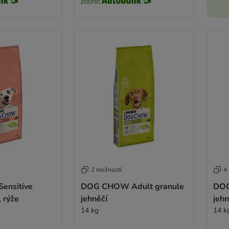
2 možností
4
nsitive
DOG CHOW Adult granule
DOG
, rýže
jehněčí
jehn
14 kg
14 k