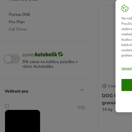
product items ha
Purina ONE
Na naš
Pro Plan
Použív
Cat Chow
webový
market
Felix
budou 
Veterinary Diets
kdykol
osobní
prefer
Felix
5% sleva na každou položku v
rámci Autobalíku
Gourmet
Upravi
Purina ONE
2 možností
Velikost psa
DOG CHOW Se
granule losos
(
12
)
14 kg