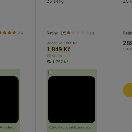
2 x 14 kg
2,5 
Rating: 1/5
Ratin
(
26
)
(
1
)
28
č
jednotlivě
1 888 Kč
1 849 Kč
116 K
66 Kč / kg
1 757 Kč
tra slevu
-15% Aktivovat Extra slevu