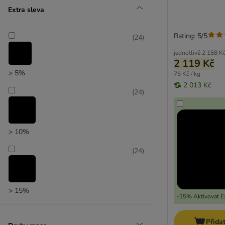
Extra sleva
Rating: 5/5
(
24
)
jednotlivě
2 158 K
2 119 Kč
> 5%
76 Kč / kg
2 013 Kč
(
24
)
> 10%
(
24
)
> 15%
-15% Aktivovat Ex
Přida