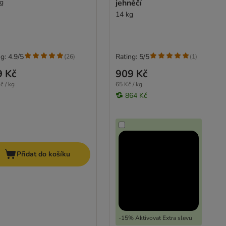
kg
jehněčí
14 kg
g: 4.9/5
Rating: 5/5
(
26
)
(
1
)
9 Kč
909 Kč
č / kg
65 Kč / kg
864 Kč
Přidat do košíku
-15% Aktivovat Extra slevu