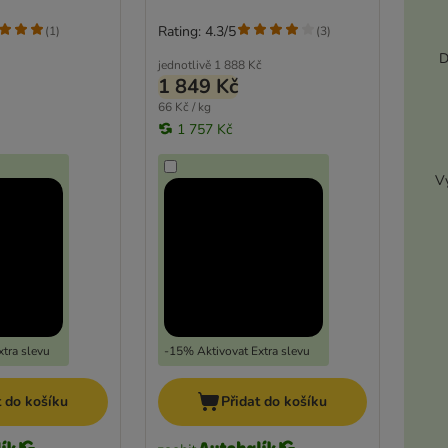
Rating: 4.3/5
(
1
)
(
3
)
D
jednotlivě
1 888 Kč
1 849 Kč
66 Kč / kg
1 757 Kč
Vy
tra slevu
-15% Aktivovat Extra slevu
t do košíku
Přidat do košíku