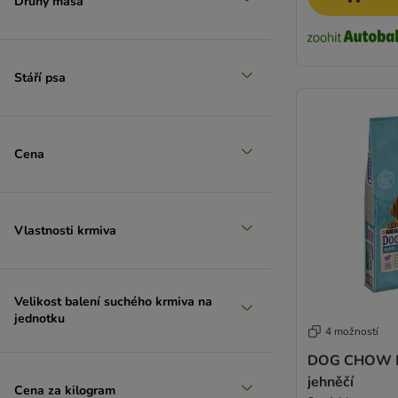
Druhy masa
Stáří psa
Cena
Vlastnosti krmiva
Velikost balení suchého krmiva na
jednotku
4 možností
DOG CHOW P
jehněčí
Cena za kilogram