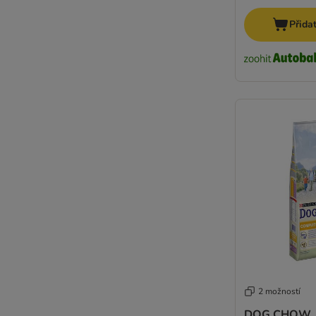
Přida
2 možností
DOG CHOW