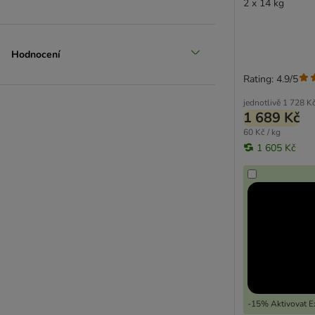
2 x 14 kg
Hodnocení
Rating: 4.9/5
jednotlivě
1 728 K
1 689 Kč
60 Kč / kg
1 605 Kč
-15% Aktivovat Ex