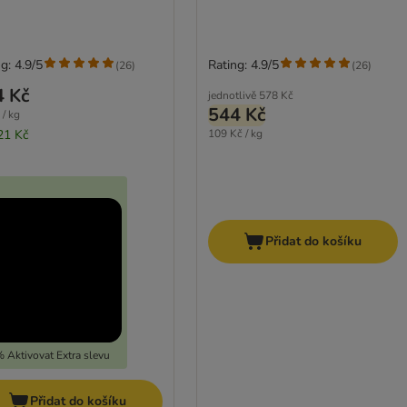
g: 4.9/5
Rating: 4.9/5
(
26
)
(
26
)
4 Kč
jednotlivě
578 Kč
544 Kč
 / kg
21 Kč
109 Kč / kg
Přidat do košíku
 Aktivovat Extra slevu
Přidat do košíku