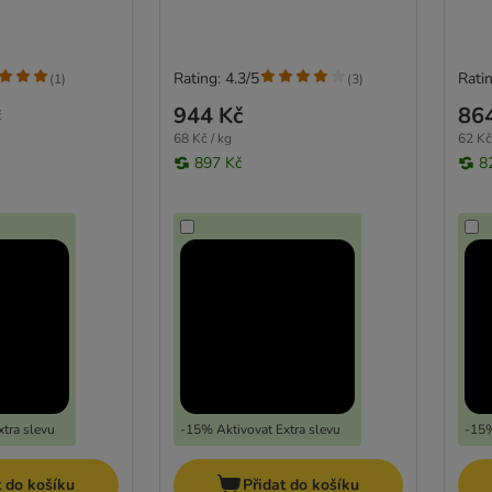
Rating: 4.3/5
Ratin
(
1
)
(
3
)
944 Kč
86
č
68 Kč / kg
62 Kč
897 Kč
8
tra slevu
-15% Aktivovat Extra slevu
-15%
t do košíku
Přidat do košíku