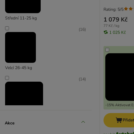
Rating: 5/5
Střední 11-25 kg
1 079 Kč
77 Kč / kg
(
16
)
1 025 Kč
Velcí 26-45 kg
(
14
)
-15% Aktivovat Ex
Přida
Akce
Extra velcí > 45 kg