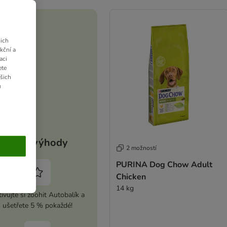
ich
kční a
aci
ete
ašich
u
Vaše výhody
2 možností
PURINA Dog Chow Adult
Chicken
14 kg
ivujte si zoohit Autobalík a
ušetřete 5 % pokaždé!