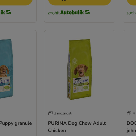
2 možností
4
uppy granule
PURINA Dog Chow Adult
DOG
Chicken
jehn