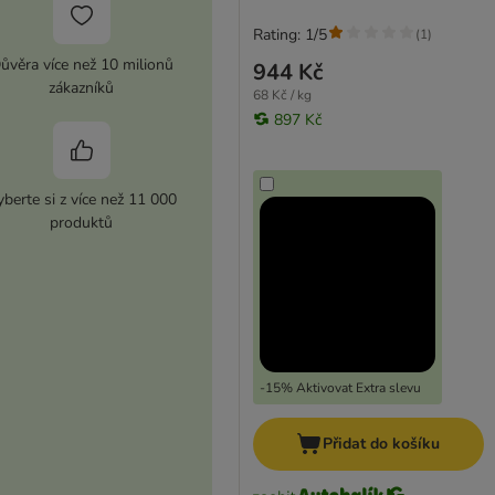
Rating: 1/5
(
1
)
ůvěra více než 10 milionů
944 Kč
zákazníků
68 Kč / kg
897 Kč
berte si z více než 11 000
produktů
-15% Aktivovat Extra slevu
Přidat do košíku