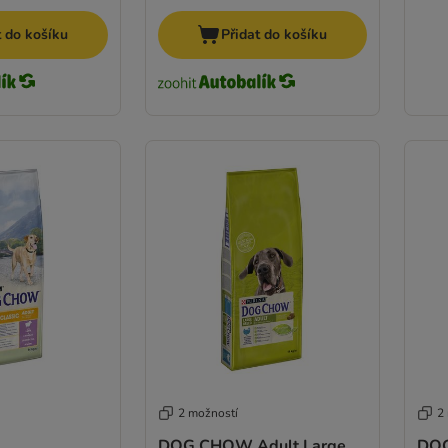
t do košíku
Přidat do košíku
2 možností
2
DOG CHOW Adult Large
DOG