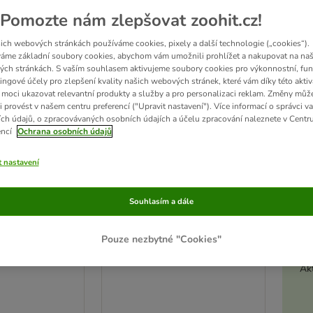
ve been changed
Pomozte nám zlepšovat zoohit.cz!
ich webových stránkách používáme cookies, pixely a další technologie („cookies“).
áme základní soubory cookies, abychom vám umožnili prohlížet a nakupovat na naš
ch stránkách. S vaším souhlasem aktivujeme soubory cookies pro výkonnostní, fun
ingové účely pro zlepšení kvality našich webových stránek, které vám díky této aktiv
moci ukazovat relevantní produkty a služby a pro personalizaci reklam. Změny můž
i provést v našem centru preferencí ("Upravit nastavení"). Více informací o správci v
ch údajů, o zpracovávaných osobních údajích a účelu zpracování naleznete v Centr
encí
Ochrana osobních údajů
t nastavení
Souhlasím a dále
2 možností
nsitive
DOG CHOW Adult granule
Pouze nezbytné "Cookies"
, rýže
jehněčí
2 x 14 kg
Akt