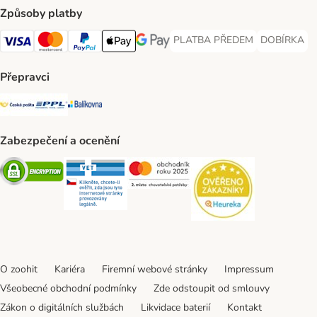
Způsoby platby
PLATBA PŘEDEM
DOBÍRKA
PLATBA PŘEDEM Payment Met
DOBÍRKA Pa
Visa Payment Method
Mastercard Payment Method
PayPal Payment Method
Apple pay Payment Method
GooglePay Payment Method
Přepravci
Česká pošta Shipping Method
PPL Shipping Method
Balíkovna Shipping Method
Zabezpečení a ocenění
Security
Security
Security
Security
O zoohit
Kariéra
Firemní webové stránky
Impressum
Všeobecné obchodní podmínky
Zde odstoupit od smlouvy
Zákon o digitálních službách
Likvidace baterií
Kontakt