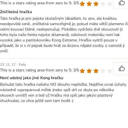
This is a stars rating area from zero to 5: 3/5
Zničitelná hračka
Tato hračka je pro pejska skutečným lákadlem, to ano, ale kvalitou
neodpovídá ceně...zničitelná samozřejmě je, pokud máte větší plemeno či
velmi kousací štěně, nedoporučuji. Pískátko vydrželo dvě skousnutí (z
toho byla naše fenka nejvíce zklamaná), odolnost materiálu není tak
vysoká, jako u pamlskovníku Kong Extreme. Hračka vydrží pouze v
případě, že si s ní pejsek bude hrát za dozoru nějaké osoby, o samotě ji
zničí.
|
13. 11. 17
Peťa
This is a stars rating area from zero to 5: 3/5
Není odolný jako jiné Kong hračky
Bohužel tato hračka našeho NO dlouho nepřežila. Nejdříve urval úchyty,
následně vypreparoval míček (nebo spíš drť co zbyla po několika
skusech uvnitř) ven a teď už hračku má spíš jako jakýsi plastový
chuchvalec, co chce ještě sem tam hodit :)