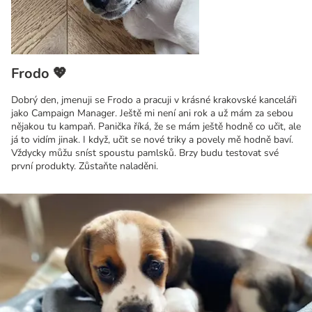
Frodo 💖
Dobrý den, jmenuji se Frodo a pracuji v krásné krakovské kanceláři
jako Campaign Manager. Ještě mi není ani rok a už mám za sebou
nějakou tu kampaň. Panička říká, že se mám ještě hodně co učit, ale
já to vidím jinak. I když, učit se nové triky a povely mě hodně baví.
Vždycky můžu sníst spoustu pamlsků. Brzy budu testovat své
první produkty. Zůstaňte naladěni.