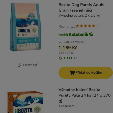
Bozita Dog Purely Adult
Grain Free jehněčí
Výhodné balení: 2 x 2,5 kg
Rating: 5/5
(
4
)
jednotlivě
1 208 Kč
1 169 Kč
234 Kč / kg
1 111 Kč
4 možností
Přidat do košíku
Výhodné balení Bozita
Purely Paté 24 ks (24 x 370
g)
s lososem