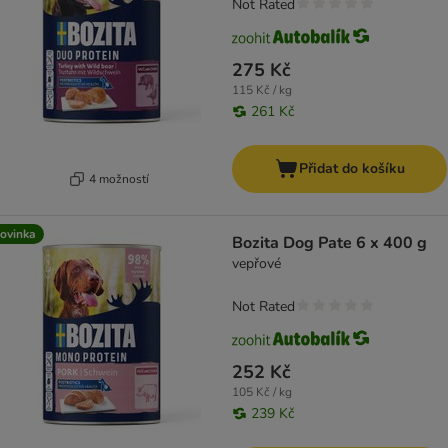
Not Rated
275 Kč
115 Kč / kg
261 Kč
Přidat do košíku
4 možností
ovinka
Bozita Dog Pate 6 x 400 g
vepřové
Not Rated
252 Kč
105 Kč / kg
239 Kč