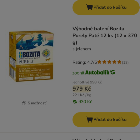
Přidat do košíku
Výhodné balení Bozita
Purely Paté 12 ks (12 x 370
g)
s jelenem
Rating: 4.7/5
(
13
)
jednotlivě
998 Kč
979 Kč
221 Kč / kg
930 Kč
5 možností
Přidat do košíku