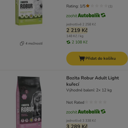
Rating: 1/5
(
1
)
jednotlivě
2 258 Kč
2 219 Kč
148 Kč / kg
2 108 Kč
4 možností
Přidat do košíku
Bozita Robur Adult Light
kuřecí
Výhodné balení: 2× 12 kg
Not Rated
jednotlivě
3 338 Kč
3 289 Kč