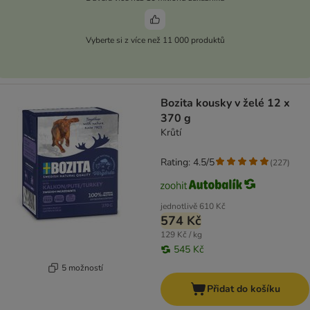
Vyberte si z více než 11 000 produktů
Bozita kousky v želé 12 x
370 g
Krůtí
Rating: 4.5/5
(
227
)
jednotlivě
610 Kč
574 Kč
129 Kč / kg
545 Kč
5 možností
Přidat do košíku