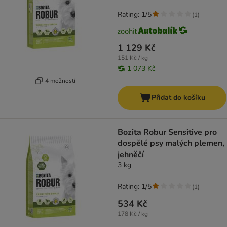
Rating: 1/5
(
1
)
1 129 Kč
151 Kč / kg
1 073 Kč
4 možností
Přidat do košíku
Bozita Robur Sensitive pro
dospělé psy malých plemen,
jehněčí
3 kg
Rating: 1/5
(
1
)
534 Kč
178 Kč / kg