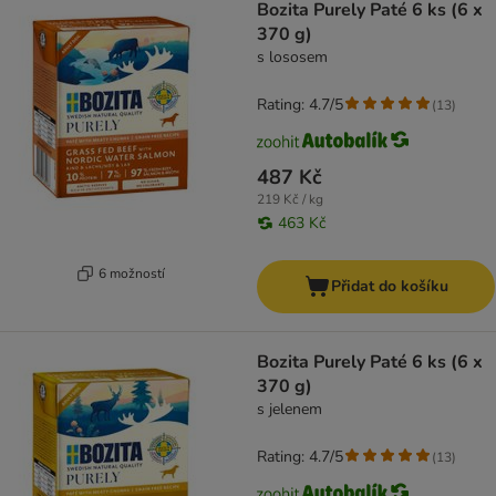
Bozita Purely Paté 6 ks (6 x
370 g)
s lososem
Rating: 4.7/5
(
13
)
487 Kč
219 Kč / kg
463 Kč
6 možností
Přidat do košíku
Bozita Purely Paté 6 ks (6 x
370 g)
s jelenem
Rating: 4.7/5
(
13
)