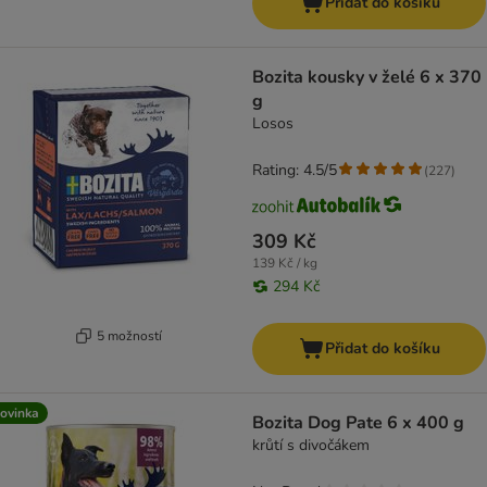
Přidat do košíku
Bozita kousky v želé 6 x 370
g
Losos
Rating: 4.5/5
(
227
)
309 Kč
139 Kč / kg
294 Kč
5 možností
Přidat do košíku
ovinka
Bozita Dog Pate 6 x 400 g
krůtí s divočákem