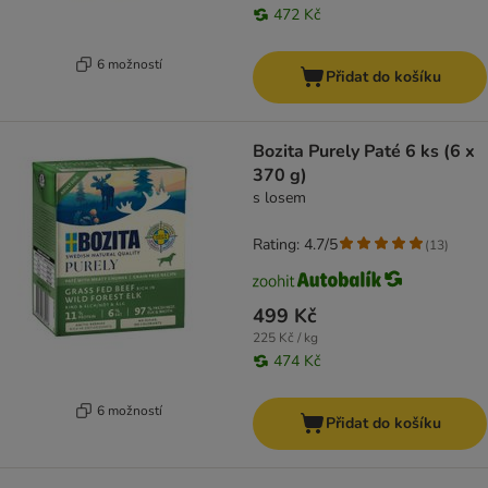
472 Kč
6 možností
Přidat do košíku
Bozita Purely Paté 6 ks (6 x
370 g)
s losem
Rating: 4.7/5
(
13
)
499 Kč
225 Kč / kg
474 Kč
6 možností
Přidat do košíku