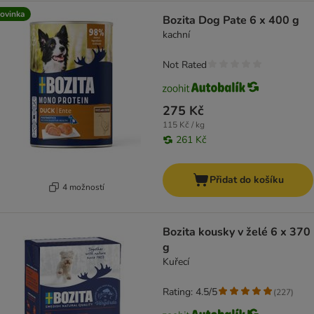
ovinka
Bozita Dog Pate 6 x 400 g
kachní
Not Rated
275 Kč
115 Kč / kg
261 Kč
Přidat do košíku
4 možností
Bozita kousky v želé 6 x 370
g
Kuřecí
Rating: 4.5/5
(
227
)