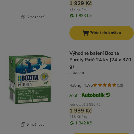
1 929 Kč
217 Kč / kg
1 833 Kč
5 možností
Přidat do košíku
Výhodné balení Bozita
Purely Paté 24 ks (24 x 370
g)
s losem
Rating: 4.7/5
(
13
)
jednotlivě
1 996 Kč
1 939 Kč
218 Kč / kg
1 842 Kč
5 možností