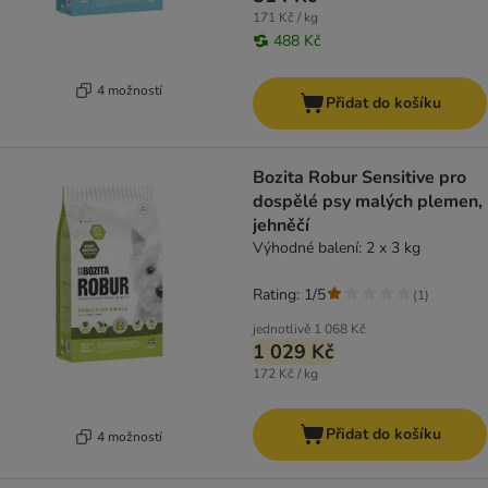
171 Kč / kg
488 Kč
4 možností
Přidat do košíku
Bozita Robur Sensitive pro
dospělé psy malých plemen,
jehněčí
Výhodné balení: 2 x 3 kg
Rating: 1/5
(
1
)
jednotlivě
1 068 Kč
1 029 Kč
172 Kč / kg
Přidat do košíku
4 možností