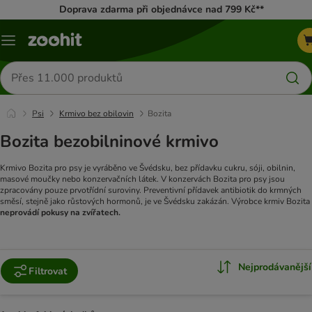
Doprava zdarma při objednávce nad 799 Kč**
Menu
Hledat
produkty
Psi
Krmivo bez obilovin
Bozita
Bozita bezobilninové krmivo
Krmivo Bozita pro psy je vyráběno ve Švédsku, bez přídavku cukru, sóji, obilnin,
masové moučky nebo konzervačních látek. V konzervách Bozita pro psy jsou
zpracovány pouze prvotřídní suroviny. Preventivní přídavek antibiotik do krmných
směsí, stejně jako růstových hormonů, je ve Švédsku zakázán. Výrobce krmiv Bozita
neprovádí pokusy na zvířatech.
Nejprodávanější
Filtrovat