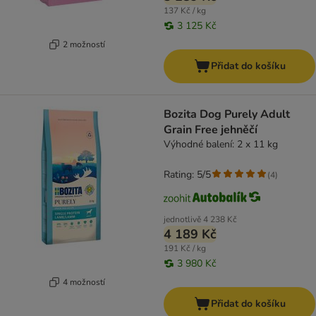
137 Kč / kg
3 125 Kč
2 možností
Přidat do košíku
Bozita Dog Purely Adult
Grain Free jehněčí
Výhodné balení: 2 x 11 kg
Rating: 5/5
(
4
)
jednotlivě
4 238 Kč
4 189 Kč
191 Kč / kg
3 980 Kč
4 možností
Přidat do košíku