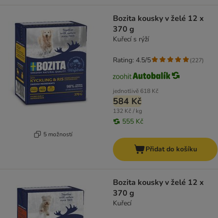
Bozita kousky v želé 12 x
370 g
Kuřecí s rýží
Rating: 4.5/5
(
227
)
jednotlivě
618 Kč
584 Kč
132 Kč / kg
555 Kč
5 možností
Přidat do košíku
Bozita kousky v želé 12 x
370 g
Kuřecí