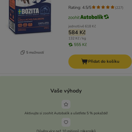
Rating: 4.5/5
(
227
)
jednotlivě
618 Kč
584 Kč
132 Kč / kg
555 Kč
5 možností
Přidat do košíku
Vaše výhody
Aktivujte si zoohit Autobalík a ušetřete 5 % pokaždé!
Důvěra více než 10 milionů zákazníků