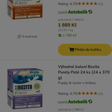
Rating: 4.7/5
(
13
)
jednotlivě
1 948 Kč
1 889 Kč
213 Kč / kg
1 795 Kč
5 možností
Přidat do košíku
Výhodné balení Bozita
Purely Paté 24 ks (24 x 370
g)
Puppy & Junior s krůtou
Rating: 4.7/5
(
13
)
jednotlivě
1 988 Kč