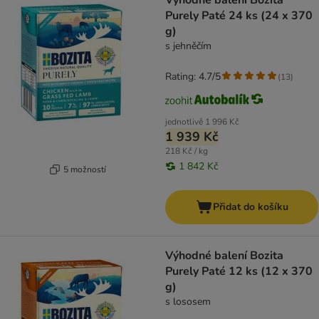
Výhodné balení Bozita
Purely Paté 24 ks (24 x 370
g)
s jehněčím
Rating: 4.7/5
(
13
)
jednotlivě
1 996 Kč
1 939 Kč
218 Kč / kg
1 842 Kč
5 možností
Přidat do košíku
Výhodné balení Bozita
Purely Paté 12 ks (12 x 370
g)
s lososem