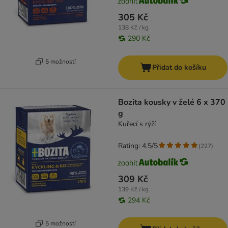
305 Kč
138 Kč / kg
290 Kč
5 možností
Přidat do košíku
Bozita kousky v želé 6 x 370
g
Kuřecí s rýží
Rating: 4.5/5
(
227
)
309 Kč
139 Kč / kg
294 Kč
5 možností