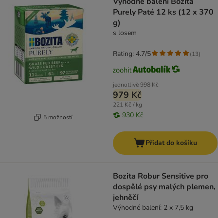
Výhodné balení Bozita
Purely Paté 12 ks (12 x 370
g)
s losem
Rating: 4.7/5
(
13
)
jednotlivě
998 Kč
979 Kč
221 Kč / kg
930 Kč
5 možností
Přidat do košíku
Bozita Robur Sensitive pro
dospělé psy malých plemen,
jehněčí
Výhodné balení: 2 x 7,5 kg