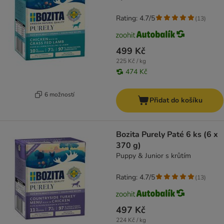
Rating: 4.7/5
(
13
)
499 Kč
225 Kč / kg
474 Kč
6 možností
Přidat do košíku
Bozita Purely Paté 6 ks (6 x
370 g)
Puppy & Junior s krůtím
Rating: 4.7/5
(
13
)
497 Kč
224 Kč / kg