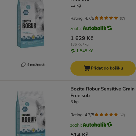
12 kg
Rating: 4.7/5
(
67
)
1 629 Kč
136 Kč / kg
1 548 Kč
4 možností
Přidat do košíku
Bozita Robur Sensitive Grain
Free sob
3 kg
Rating: 4.7/5
(
67
)
514 Kč