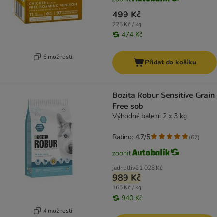
499 Kč
225 Kč / kg
474 Kč
6 možností
Přidat do košíku
Bozita Robur Sensitive Grain
Free sob
Výhodné balení: 2 x 3 kg
Rating: 4.7/5
(
67
)
jednotlivě
1 028 Kč
989 Kč
165 Kč / kg
940 Kč
4 možností