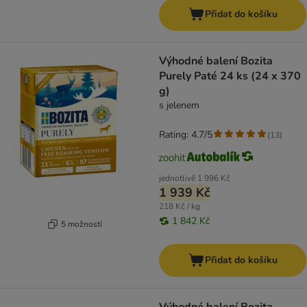
Přidat do košíku
Výhodné balení Bozita
Purely Paté 24 ks (24 x 370
g)
s jelenem
Rating: 4.7/5
(
13
)
jednotlivě
1 996 Kč
1 939 Kč
218 Kč / kg
1 842 Kč
5 možností
Přidat do košíku