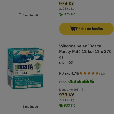
974 Kč
219 Kč / kg
925 Kč
5 možností
Přidat do košíku
Výhodné balení Bozita
Purely Paté 12 ks (12 x 370
g)
s jehněčím
Rating: 4.7/5
(
13
)
jednotlivě
998 Kč
979 Kč
221 Kč / kg
930 Kč
5 možností