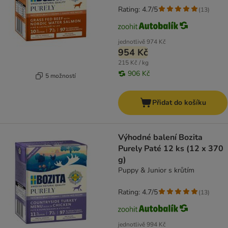
Rating: 4.7/5
(
13
)
jednotlivě
974 Kč
954 Kč
215 Kč / kg
906 Kč
5 možností
Přidat do košíku
Výhodné balení Bozita
Purely Paté 12 ks (12 x 370
g)
Puppy & Junior s krůtím
Rating: 4.7/5
(
13
)
jednotlivě
994 Kč