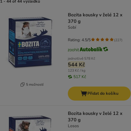
1 - 44 of 44 výsledků
product items have been changed
Bozita kousky v želé 12 x
370 g
Sobí
Rating: 4.5/5
(
227
)
jednotlivě
578 Kč
544 Kč
123 Kč / kg
517 Kč
5 možností
Přidat do košíku
Bozita kousky v želé 12 x
370 g
Losos