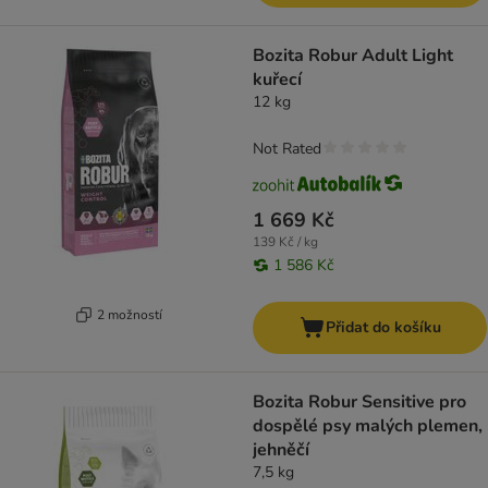
Bozita Robur Adult Light
kuřecí
12 kg
Not Rated
1 669 Kč
139 Kč / kg
1 586 Kč
2 možností
Přidat do košíku
Bozita Robur Sensitive pro
dospělé psy malých plemen,
jehněčí
7,5 kg