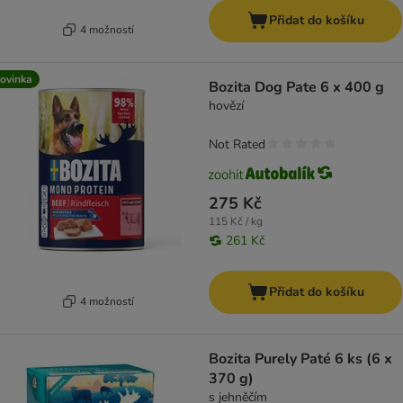
Přidat do košíku
4 možností
ovinka
Bozita Dog Pate 6 x 400 g
hovězí
Not Rated
275 Kč
115 Kč / kg
261 Kč
Přidat do košíku
4 možností
Bozita Purely Paté 6 ks (6 x
370 g)
s jehněčím