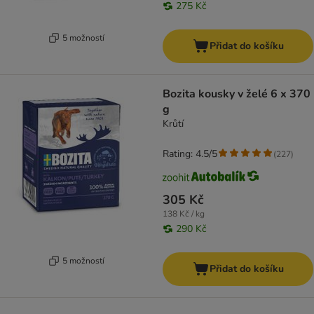
275 Kč
5 možností
Přidat do košíku
Bozita kousky v želé 6 x 370
g
Krůtí
Rating: 4.5/5
(
227
)
305 Kč
138 Kč / kg
290 Kč
5 možností
Přidat do košíku