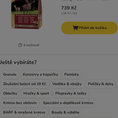
739 Kč
148 Kč / kg
Přidat do košíku
4 možností
Ještě vybíráte?
Granule
Konzervy a kapsičky
Pamlsky
Zkušební balení od 19 Kč
Vodítka & obojky
Pelíšky & deky
Oblečky
Hračky & sport
Přepravky & tašky
Krmivo bez obilovin
Speciální a doplňkové krmivo
BARF & mražené krmivo
Boudy & výběhy