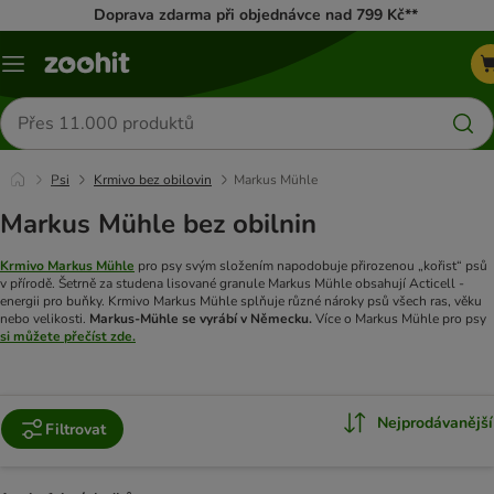
Doprava zdarma při objednávce nad 799 Kč**
Menu
Hledat
produkty
Psi
Krmivo bez obilovin
Markus Mühle
Markus Mühle bez obilnin
Krmivo Markus Mühle
pro psy svým složením napodobuje přirozenou „kořist“ psů
v přírodě. Šetrně za studena lisované granule Markus Mühle obsahují Acticell -
energii pro buňky. Krmivo Markus Mühle splňuje různé nároky psů všech ras, věku
nebo velikosti.
Markus-Mühle se vyrábí v Německu.
Více o Markus Mühle pro psy
si můžete přečíst zde.
Nejprodávanější
Filtrovat