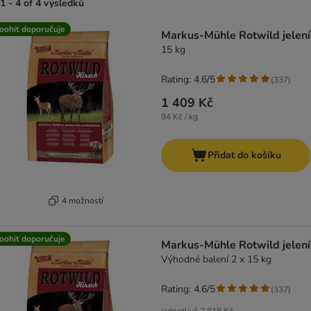
1 - 4 of 4 výsledků
product items have been changed
oohit doporučuje
Markus-Mühle Rotwild jelení
15 kg
Rating: 4.6/5
(
337
)
1 409 Kč
94 Kč / kg
Přidat do košíku
4 možností
oohit doporučuje
Markus-Mühle Rotwild jelení
Výhodné balení 2 x 15 kg
Rating: 4.6/5
(
337
)