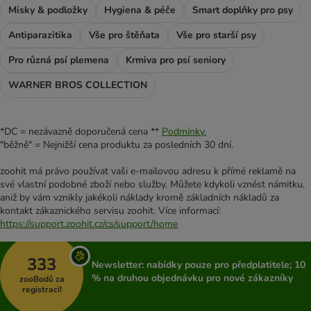
Misky & podložky
Hygiena & péče
Smart doplňky pro psy
Antiparazitika
Vše pro štěňata
Vše pro starší psy
Pro různá psí plemena
Krmiva pro psí seniory
WARNER BROS COLLECTION
*DC = nezávazně doporučená cena **
Podmínky.
"běžně" = Nejnižší cena produktu za posledních 30 dní.
zoohit má právo používat vaši e-mailovou adresu k přímé reklamě na
své vlastní podobné zboží nebo služby. Můžete kdykoli vznést námitku,
aniž by vám vznikly jakékoli náklady kromě základních nákladů za
kontakt zákaznického servisu zoohit. Více informací:
https://support.zoohit.cz/cs/support/home
333
Newsletter: nabídky pouze pro předplatitele; 10
% na druhou objednávku pro nové zákazníky
zooBodů za
registraci!