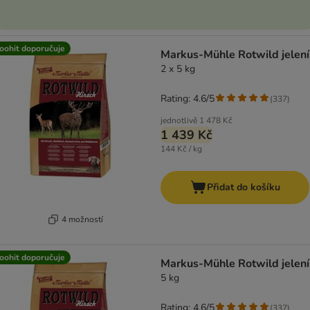
oohit doporučuje
Markus-Mühle Rotwild jelení
2 x 5 kg
Rating: 4.6/5
(
337
)
jednotlivě
1 478 Kč
1 439 Kč
144 Kč / kg
Přidat do košíku
4 možností
oohit doporučuje
Markus-Mühle Rotwild jelení
5 kg
Rating: 4.6/5
(
337
)