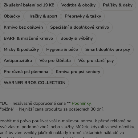
Zkušební balení od 19 Kč
Vodítka & obojky
Pelíšky & deky
Oblečky
Hračky & sport
Přepravky & tašky
Krmivo bez obilovin
Speciální a doplňkové krmivo
BARF & mražené krmivo
Boudy & výběhy
Misky & podložky
Hygiena & péče
Smart doplňky pro psy
Antiparazitika
Vše pro štěňata
Vše pro starší psy
Pro různá psí plemena
Krmiva pro psí seniory
WARNER BROS COLLECTION
*DC = nezávazně doporučená cena **
Podmínky.
"běžně" = Nejnižší cena produktu za posledních 30 dní.
zoohit má právo používat vaši e-mailovou adresu k přímé reklamě na
své vlastní podobné zboží nebo služby. Můžete kdykoli vznést námitku,
aniž by vám vznikly jakékoli náklady kromě základních nákladů za