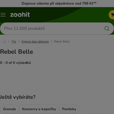
Doprava zdarma při objednávce nad 799 Kč**
Menu
Hledat
produkty
Psi
Krmivo bez obilovin
Rebel Belle
Rebel Belle
0 - 0 of 0 výsledků
product items have been changed
Ještě vybíráte?
Granule
Konzervy a kapsičky
Pamlsky