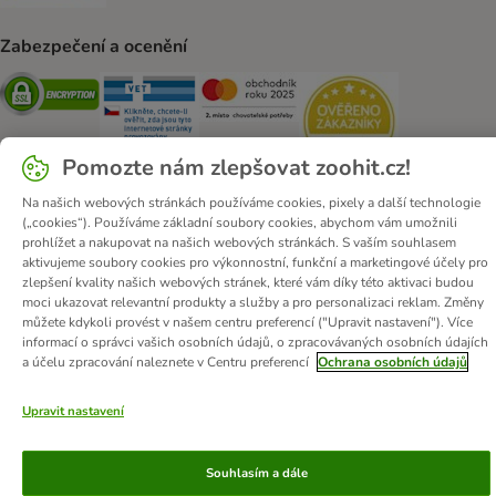
Zabezpečení a ocenění
Security
Security
Security
Security
Pomozte nám zlepšovat zoohit.cz!
Na našich webových stránkách používáme cookies, pixely a další technologie
(„cookies“). Používáme základní soubory cookies, abychom vám umožnili
prohlížet a nakupovat na našich webových stránkách. S vaším souhlasem
O zoohit
Kariéra
Firemní webové stránky
Impressum
aktivujeme soubory cookies pro výkonnostní, funkční a marketingové účely pro
Všeobecné obchodní podmínky
Zde odstoupit od smlouvy
zlepšení kvality našich webových stránek, které vám díky této aktivaci budou
moci ukazovat relevantní produkty a služby a pro personalizaci reklam. Změny
Zákon o digitálních službách
Likvidace baterií
Kontakt
můžete kdykoli provést v našem centru preferencí ("Upravit nastavení"). Více
Poštovné a dodací termín
Způsoby platby
informací o správci vašich osobních údajů, o zpracovávaných osobních údajích
a účelu zpracování naleznete v Centru preferencí
Ochrana osobních údajů
Partnerský program
Ochrana osobních údajů
Ochrana osobních údajů
Prohlášení o přístupnosti
Upravit nastavení
© zooplus SE
2026
Souhlasím a dále