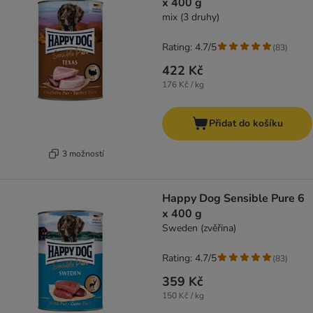
x 400 g
mix (3 druhy)
Rating: 4.7/5
(
83
)
422 Kč
176 Kč / kg
Přidat do košíku
3 možností
Happy Dog Sensible Pure 6
x 400 g
Sweden (zvěřina)
Rating: 4.7/5
(
83
)
359 Kč
150 Kč / kg