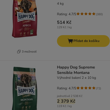
4 kg
Rating: 4.7/5
(
380
)
514 Kč
129 Kč / kg
Přidat do košíku
3 možností
Happy Dog Supreme
Sensible Montana
Výhodné balení 2 x 10 kg
Rating: 4.7/5
(
72
)
jednotlivě
2 538 Kč
2 379 Kč
119 Kč / kg