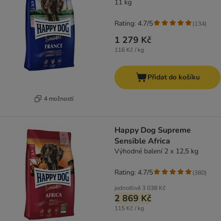
11 kg
Rating: 4.7/5
(
134
)
1 279 Kč
116 Kč / kg
Přidat do košíku
4 možností
Happy Dog Supreme
Sensible Africa
Výhodné balení 2 x 12,5 kg
Rating: 4.7/5
(
380
)
jednotlivě
3 038 Kč
2 869 Kč
115 Kč / kg