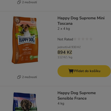
2 možností
Happy Dog Supreme Mini
Toscana
2 x 4 kg
Not Rated
jednotlivě
930 Kč
894 Kč
112 Kč / kg
Přidat do košíku
2 možností
Happy Dog Supreme
Sensible France
4 kg