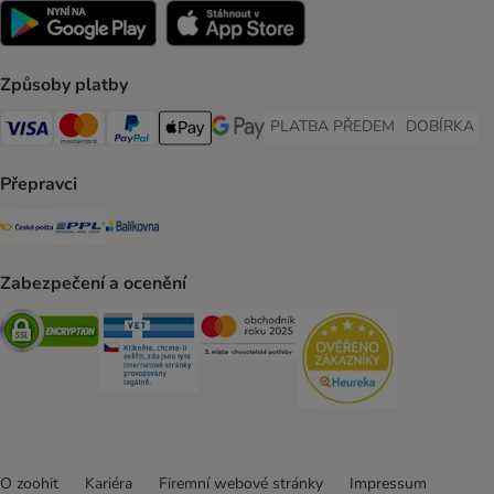
Způsoby platby
PLATBA PŘEDEM
DOBÍRKA
PLATBA PŘEDEM Payment Met
DOBÍRKA Pa
Visa Payment Method
Mastercard Payment Method
PayPal Payment Method
Apple pay Payment Method
GooglePay Payment Method
Přepravci
Česká pošta Shipping Method
PPL Shipping Method
Balíkovna Shipping Method
Zabezpečení a ocenění
Security
Security
Security
Security
O zoohit
Kariéra
Firemní webové stránky
Impressum