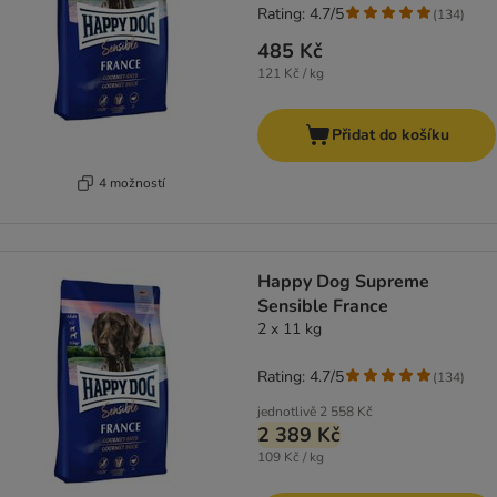
Rating: 4.7/5
(
134
)
485 Kč
121 Kč / kg
Přidat do košíku
4 možností
Happy Dog Supreme
Sensible France
2 x 11 kg
Rating: 4.7/5
(
134
)
jednotlivě
2 558 Kč
2 389 Kč
109 Kč / kg