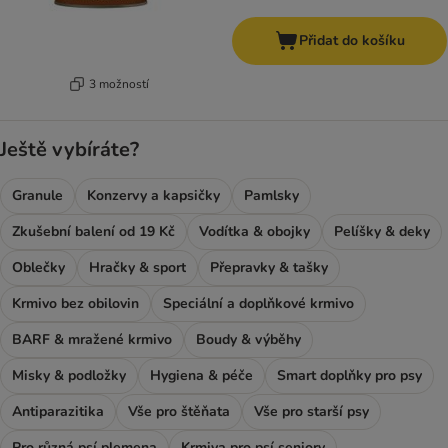
Přidat do košíku
3 možností
Ještě vybíráte?
Granule
Konzervy a kapsičky
Pamlsky
Zkušební balení od 19 Kč
Vodítka & obojky
Pelíšky & deky
Oblečky
Hračky & sport
Přepravky & tašky
Krmivo bez obilovin
Speciální a doplňkové krmivo
BARF & mražené krmivo
Boudy & výběhy
Misky & podložky
Hygiena & péče
Smart doplňky pro psy
Antiparazitika
Vše pro štěňata
Vše pro starší psy
Pro různá psí plemena
Krmiva pro psí seniory