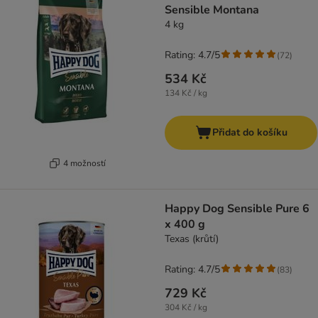
Sensible Montana
4 kg
Rating: 4.7/5
(
72
)
534 Kč
134 Kč / kg
Přidat do košíku
4 možností
Happy Dog Sensible Pure 6
x 400 g
Texas (krůtí)
Rating: 4.7/5
(
83
)
729 Kč
304 Kč / kg