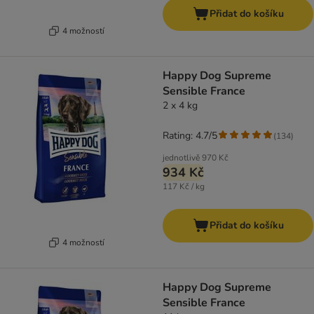
Přidat do košíku
4 možností
Happy Dog Supreme
Sensible France
2 x 4 kg
Rating: 4.7/5
(
134
)
jednotlivě
970 Kč
934 Kč
117 Kč / kg
Přidat do košíku
4 možností
Happy Dog Supreme
Sensible France