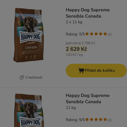
product items have been changed
Happy Dog Supreme
Sensible Canada
2 x 11 kg
Rating: 5/5
(
1
)
jednotlivě
2 798 Kč
2 629 Kč
120 Kč / kg
Přidat do košíku
2 možností
Happy Dog Supreme
Sensible Canada
11 kg
Rating: 5/5
(
1
)