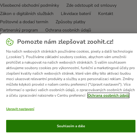
Všeobecné obchodní podmínky
Zde odstoupit od smlouvy
Zákon o digitálních službách
Likvidace baterií
Kontakt
Poštovné a dodací termín
Způsoby platby
Partnerský program
Ochrana osobních údajů
Ochrana osobních údajů
Prohlášení o přístupnosti
Pomozte nám zlepšovat zoohit.cz!
© zooplus SE
2026
Na našich webových stránkách používáme cookies, pixely a další technologie
(„cookies“). Používáme základní soubory cookies, abychom vám umožnili
prohlížet a nakupovat na našich webových stránkách. S vaším souhlasem
aktivujeme soubory cookies pro výkonnostní, funkční a marketingové účely pro
zlepšení kvality našich webových stránek, které vám díky této aktivaci budou
moci ukazovat relevantní produkty a služby a pro personalizaci reklam. Změny
můžete kdykoli provést v našem centru preferencí ("Upravit nastavení"). Více
informací o správci vašich osobních údajů, o zpracovávaných osobních údajích
a účelu zpracování naleznete v Centru preferencí
Ochrana osobních údajů
Upravit nastavení
Souhlasím a dále