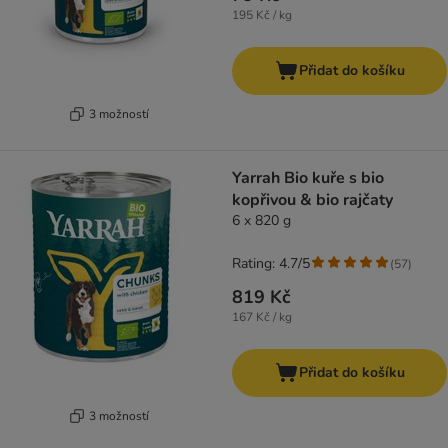
195 Kč / kg
Přidat do košíku
3 možností
Yarrah Bio kuře s bio
kopřivou & bio rajčaty
6 x 820 g
Rating: 4.7/5
(
57
)
819 Kč
167 Kč / kg
Přidat do košíku
3 možností