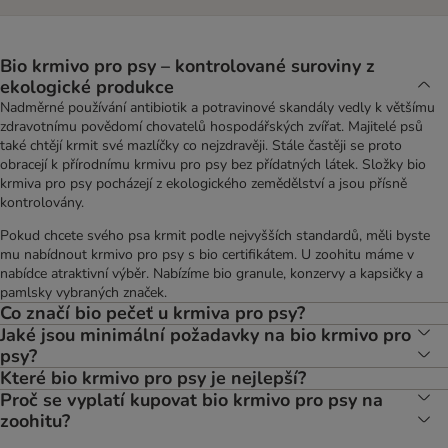
Bio krmivo pro psy – kontrolované suroviny z
ekologické produkce
Nadměrné používání antibiotik a potravinové skandály vedly k většímu
zdravotnímu povědomí chovatelů hospodářských zvířat. Majitelé psů
také chtějí krmit své mazlíčky co nejzdravěji. Stále častěji se proto
obracejí k přírodnímu krmivu pro psy bez přídatných látek. Složky bio
krmiva pro psy pocházejí z ekologického zemědělství a jsou přísně
kontrolovány.
Pokud chcete svého psa krmit podle nejvyšších standardů, měli byste
mu nabídnout krmivo pro psy s bio certifikátem. U zoohitu máme v
nabídce atraktivní výběr. Nabízíme bio granule, konzervy a kapsičky a
pamlsky vybraných značek.
Co značí bio pečeť u krmiva pro psy?
Jaké jsou minimální požadavky na bio krmivo pro
psy?
Které bio krmivo pro psy je nejlepší?
Proč se vyplatí kupovat bio krmivo pro psy na
zoohitu?