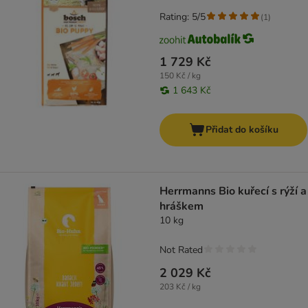
Rating: 5/5
(
1
)
1 729 Kč
150 Kč / kg
1 643 Kč
Přidat do košíku
Herrmanns Bio kuřecí s rýží a
hráškem
10 kg
Not Rated
2 029 Kč
203 Kč / kg