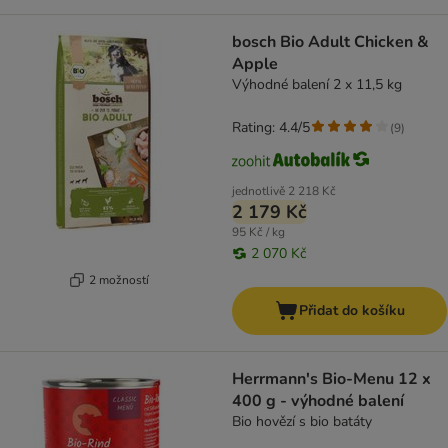
bosch Bio Adult Chicken &
Apple
Výhodné balení 2 x 11,5 kg
Rating: 4.4/5
(
9
)
jednotlivě
2 218 Kč
2 179 Kč
95 Kč / kg
2 070 Kč
2 možností
Přidat do košíku
Herrmann's Bio-Menu 12 x
400 g - výhodné balení
Bio hovězí s bio batáty