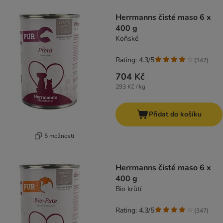
product items have been changed
Herrmanns čisté maso 6 x
400 g
Koňské
Rating: 4.3/5
(
347
)
704 Kč
293 Kč / kg
Přidat do košíku
5 možností
Herrmanns čisté maso 6 x
400 g
Bio krůtí
Rating: 4.3/5
(
347
)