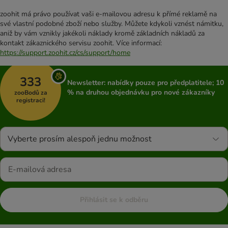
zoohit má právo používat vaši e-mailovou adresu k přímé reklamě na
své vlastní podobné zboží nebo služby. Můžete kdykoli vznést námitku,
aniž by vám vznikly jakékoli náklady kromě základních nákladů za
kontakt zákaznického servisu zoohit. Více informací:
https://support.zoohit.cz/cs/support/home
333
Newsletter: nabídky pouze pro předplatitele; 10
% na druhou objednávku pro nové zákazníky
zooBodů za
registraci!
Vyberte prosím alespoň jednu možnost
Přihlásit se k odběru