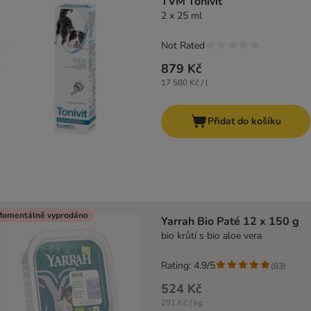
TVM Tonivit
2 x 25 ml
Not Rated
879 Kč
17 580 Kč / l
Přidat do košíku
omentálně vyprodáno
Yarrah Bio Paté 12 x 150 g
bio krůtí s bio aloe vera
Rating: 4.9/5
(
83
)
524 Kč
291 Kč / kg