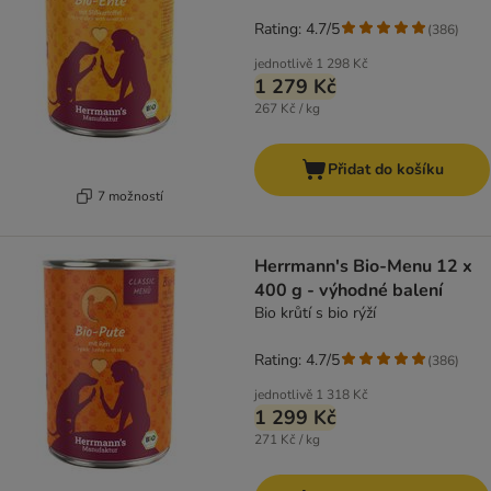
Rating: 4.7/5
(
386
)
jednotlivě
1 298 Kč
1 279 Kč
267 Kč / kg
Přidat do košíku
7 možností
Herrmann's Bio-Menu 12 x
400 g - výhodné balení
Bio krůtí s bio rýží
Rating: 4.7/5
(
386
)
jednotlivě
1 318 Kč
1 299 Kč
271 Kč / kg