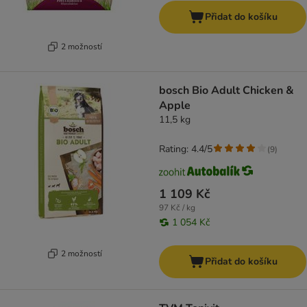
Přidat do košíku
2 možností
bosch Bio Adult Chicken &
Apple
11,5 kg
Rating: 4.4/5
(
9
)
1 109 Kč
97 Kč / kg
1 054 Kč
2 možností
Přidat do košíku