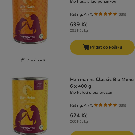
Bio husa s bio pohankou
Rating: 4.7/5
(
385
)
699 Kč
291 Kč / kg
Přidat do košíku
7 možností
Herrmanns Classic Bio Menu
6 x 400 g
Bio kuřecí s bio prosem
Rating: 4.7/5
(
385
)
624 Kč
260 Kč / kg