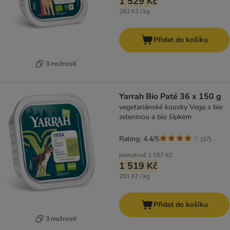
1 529 Kč
283 Kč / kg
Přidat do košíku
3 možností
Yarrah Bio Paté 36 x 150 g
vegetariánské kousky Vega s bio
zeleninou a bio šípkem
Rating: 4.4/5
(
37
)
jednotlivě
1 557 Kč
1 519 Kč
281 Kč / kg
Přidat do košíku
3 možností