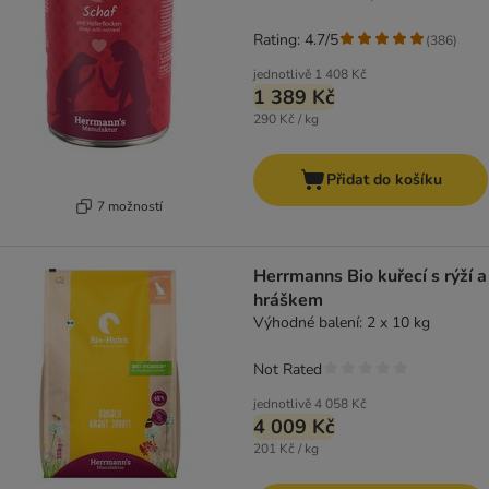
Rating: 4.7/5
(
386
)
jednotlivě
1 408 Kč
1 389 Kč
290 Kč / kg
Přidat do košíku
7 možností
Herrmanns Bio kuřecí s rýží a
hráškem
Výhodné balení: 2 x 10 kg
Not Rated
jednotlivě
4 058 Kč
4 009 Kč
201 Kč / kg