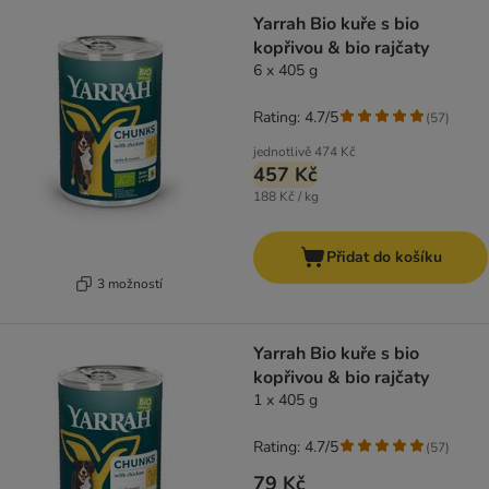
Yarrah Bio kuře s bio
kopřivou & bio rajčaty
6 x 405 g
Rating: 4.7/5
(
57
)
jednotlivě
474 Kč
457 Kč
188 Kč / kg
Přidat do košíku
3 možností
Yarrah Bio kuře s bio
kopřivou & bio rajčaty
1 x 405 g
Rating: 4.7/5
(
57
)
79 Kč