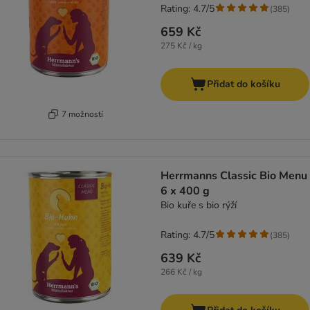
Rating: 4.7/5
(
385
)
659 Kč
275 Kč / kg
Přidat do košíku
7 možností
Herrmanns Classic Bio Menu
6 x 400 g
Bio kuře s bio rýží
Rating: 4.7/5
(
385
)
639 Kč
266 Kč / kg