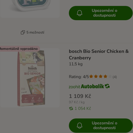
Upozornění o
dostupnosti
5 možností
omentálně vyprodáno
bosch Bio Senior Chicken &
Cranberry
11,5 kg
Rating: 4/5
(
4
)
1 109 Kč
97 Kč / kg
1 054 Kč
Upozornění o
dostupnosti