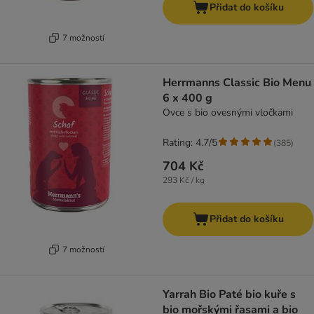
Přidat do košíku
7 možností
Herrmanns Classic Bio Menu
6 x 400 g
Ovce s bio ovesnými vločkami
Rating: 4.7/5
(
385
)
704 Kč
293 Kč / kg
Přidat do košíku
7 možností
Yarrah Bio Paté bio kuře s
bio mořskými řasami a bio