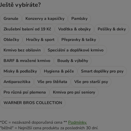
Ještě vybíráte?
Granule
Konzervy a kapsičky
Pamlsky
Zkušební balení od 19 Kč
Vodítka & obojky
Pelíšky & deky
Oblečky
Hračky & sport
Přepravky & tašky
Krmivo bez obilovin
Speciální a doplňkové krmivo
BARF & mražené krmivo
Boudy & výběhy
Misky & podložky
Hygiena & péče
Smart doplňky pro psy
Antiparazitika
Vše pro štěňata
Vše pro starší psy
Pro různá psí plemena
Krmiva pro psí seniory
WARNER BROS COLLECTION
*DC = nezávazně doporučená cena **
Podmínky.
"běžně" = Nejnižší cena produktu za posledních 30 dní.