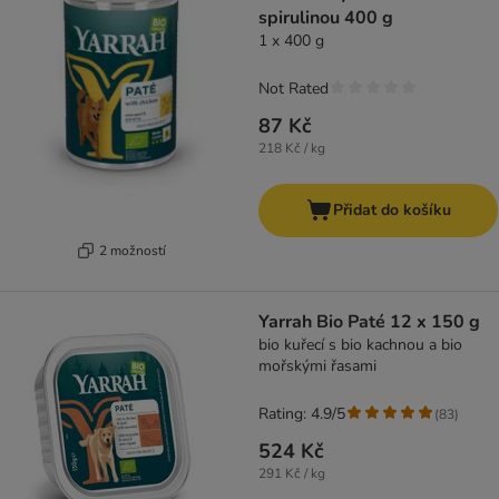
spirulinou 400 g
1 x 400 g
Not Rated
87 Kč
218 Kč / kg
Přidat do košíku
2 možností
Yarrah Bio Paté 12 x 150 g
bio kuřecí s bio kachnou a bio
mořskými řasami
Rating: 4.9/5
(
83
)
524 Kč
291 Kč / kg