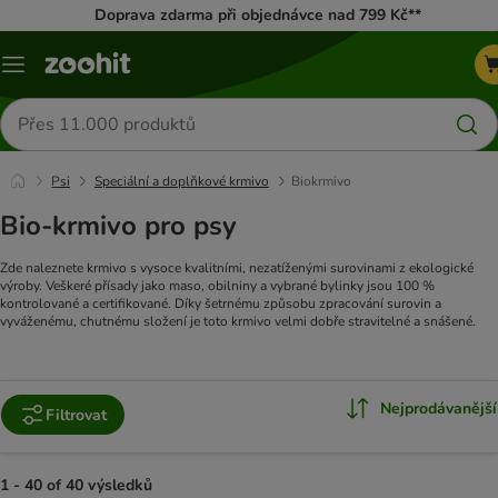
Doprava zdarma při objednávce nad 799 Kč**
Menu
Hledat
produkty
Psi
Speciální a doplňkové krmivo
Biokrmivo
Bio-krmivo pro psy
Zde naleznete krmivo s vysoce kvalitními, nezatíženými surovinami z ekologické
výroby. Veškeré přísady jako maso, obilniny a vybrané bylinky jsou 100 %
kontrolované a certifikované. Díky šetrnému způsobu zpracování surovin a
vyváženému, chutnému složení je toto krmivo velmi dobře stravitelné a snášené.
Nejprodávanější
Filtrovat
1 - 40 of 40 výsledků