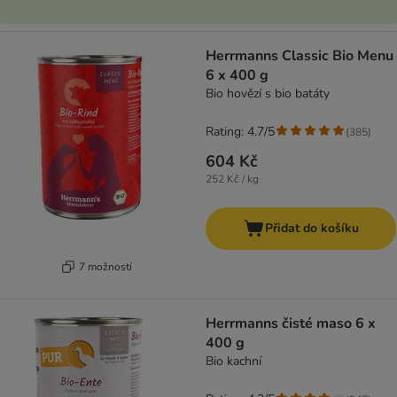
Herrmanns Classic Bio Menu
6 x 400 g
Bio hovězí s bio batáty
Rating: 4.7/5
(
385
)
604 Kč
252 Kč / kg
Přidat do košíku
7 možností
Herrmanns čisté maso 6 x
400 g
Bio kachní