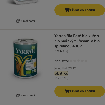
Přidat do košíku
5 možností
Yarrah Bio Paté bio kuře s
bio mořskými řasami a bio
spirulinou 400 g
6 x 400 g
Not Rated
jednotlivě
522 Kč
509 Kč
212 Kč / kg
Přidat do košíku
2 možností