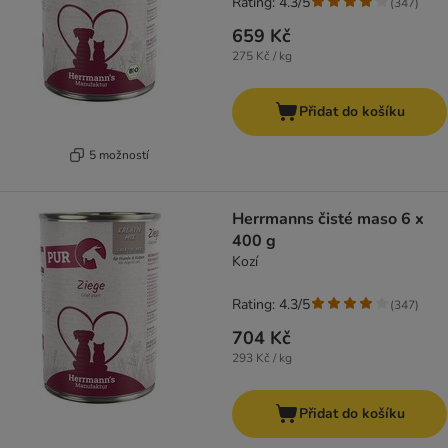
Rating: 4.3/5
(
347
)
659 Kč
275 Kč / kg
Přidat do košíku
5 možností
Herrmanns čisté maso 6 x
400 g
Kozí
Rating: 4.3/5
(
347
)
704 Kč
293 Kč / kg
Přidat do košíku