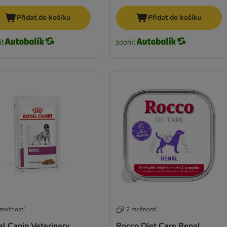
Přidat do košíku
Přidat do košíku
 možností
2 možností
l Canin Veterinary
Rocco Diet Care Renal