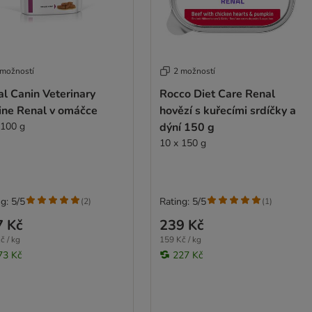
 možností
2 možností
l Canin Veterinary
Rocco Diet Care Renal
ine Renal v omáčce
hovězí s kuřecími srdíčky a
 100 g
dýní 150 g
10 x 150 g
g: 5/5
Rating: 5/5
(
2
)
(
1
)
7 Kč
239 Kč
č / kg
159 Kč / kg
73 Kč
227 Kč