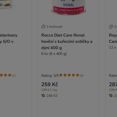
2 možností
3
eterinary
Rocco Diet Care Renal
Roya
y S/O v
hovězí s kuřecími srdíčky a
Can
dýní 400 g
12 x
6 ks (6 x 400 g)
Rating: 5/5
Ratin
(
1
)
(
4
)
259 Kč
28
108 Kč / kg
239 K
246 Kč
2