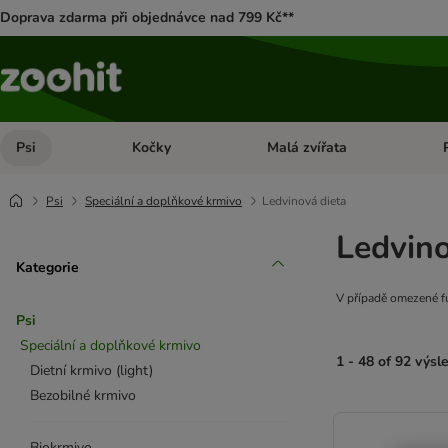
Doprava zdarma při objednávce nad 799 Kč**
Psi
Kočky
Malá zvířata
Otevřít menu: Psi
Otevřít menu: Kočky
Ote
Psi
Speciální a doplňkové krmivo
Ledvinová dieta
Ledvino
Kategorie
V případě omezené fu
Psi
Speciální a doplňkové krmivo
1 - 48 of 92 výsl
Dietní krmivo (light)
Bezobilné krmivo
product items ha
Biokrmivo