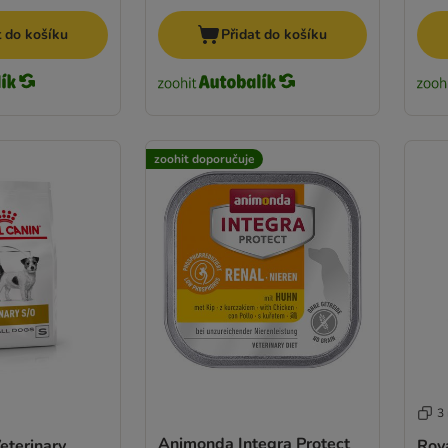
t do košíku
Přidat do košíku
zoohit doporučuje
3
Animonda Integra Protect
eterinary
Roya