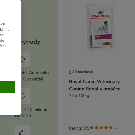
ich
kční a
aci
Vaše výhody
ete
ašich
u
3 možností
ivujte si zoohit Autobalík a
ušetřete 5 % pokaždé!
Royal Canin Veterinary
Canine Renal v omáčce
24 x 100 g
ůvěra více než 10 milionů
zákazníků
Rating: 5/5
(
2
)