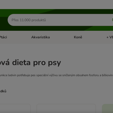
Hledat
produkty
Ptáci
Akvaristika
Koně
+ V
vřít menu: Malá zvířata
Otevřít menu: Ptáci
Otevřít menu: Akvaristika
Otevří
vá dieta pro psy
nkce ledvin potřebuje pes speciální výživu se sníženým obsahem fosforu a bílkovin,
edků
ve been changed