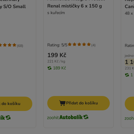
Renal mističky 6 x 150 g
y S/O Small
Can
s kuřecím
48 x
Rating: 5/5
(
4
)
Ratin
(
68
)
199 Kč
jedno
1 1
221 Kč / kg
189 Kč
231 K
1
Přidat do košíku
t do košíku