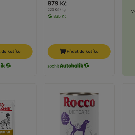
879 Kč
220 Kč / kg
Vy
835 Kč
t do košíku
Přidat do košíku