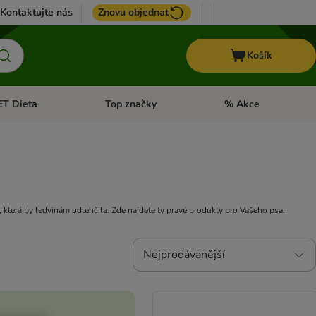
Kontaktujte nás
Znovu objednat
Košík
ET Dieta
Top značky
% Akce
t menu: Koně
Otevřít menu: + VET Dieta
Otevřít menu: Top znač
 která by ledvinám odlehčila. Zde najdete ty pravé produkty pro Vašeho psa.
Nejprodávanější