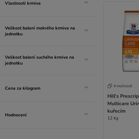
Vlastnosti krmiva
Extra velcí > 45 kg
Velikost balení mokrého krmiva na
jednotku
Velikost balení suchého krmiva na
jednotku
4 možností
Cena za kilogram
Hill's Prescri
Multicare Uri
kuřecím
Hodnocení
12 kg