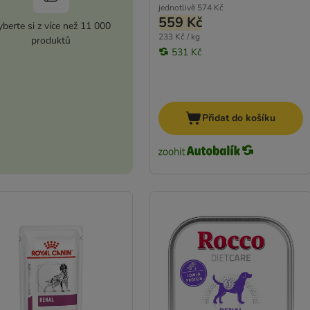
jednotlivě
574 Kč
559 Kč
berte si z více než 11 000
233 Kč / kg
produktů
531 Kč
Přidat do košíku