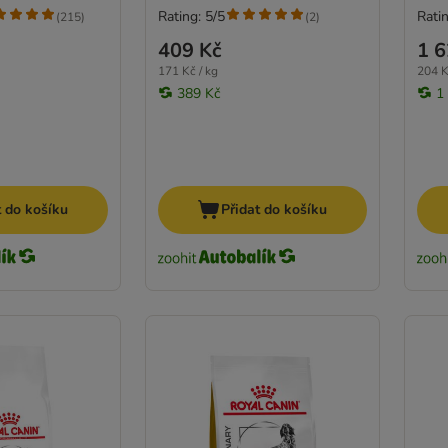
Rating: 5/5
Ratin
(
215
)
(
2
)
409 Kč
1 6
171 Kč / kg
204 K
389 Kč
1
t do košíku
Přidat do košíku