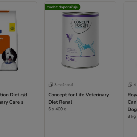
zoohit doporučuje
3 možností
4
ption Diet c/d
Concept for Life Veterinary
Roya
nary Care s
Diet Renal
Can
6 x 400 g
Dog
8 kg