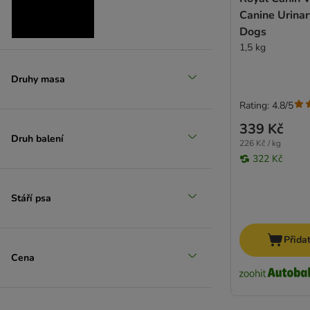
Canine Urinar
Dogs
1,5 kg
Střední 11-25 kg
Druhy masa
(
22
)
Rating: 4.8/5
339 Kč
Druh balení
226 Kč / kg
322 Kč
Velcí 26-45 kg
Stáří psa
(
14
)
Přida
Cena