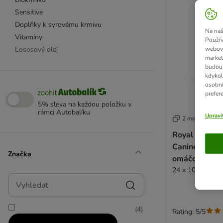
Sensitive
Doplňky k syrovému krmivu
Na naš
Vitamíny
Použív
Lososový olej
webový
market
budou 
Pro štěňata
kdykol
osobní
Pro seniory
prefer
Pro alergiky
5% sleva na každou položku v
rámci Autobalíku
Diabetes
Upravi
2 možností
Klouby & kosti
Royal Canin V
Kůže & srst
Canine Urinar
Ledvinová dieta
Značka
omáčce
Srdce a játra
24 x 100 g
Růst & výkon
Vyhledat
Péče o zuby
Žaludek & střeva
(
4
)
Rating: 5/5
Polovhlké granule