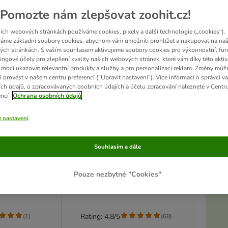
Pomozte nám zlepšovat zoohit.cz!
ich webových stránkách používáme cookies, pixely a další technologie („cookies“).
áme základní soubory cookies, abychom vám umožnili prohlížet a nakupovat na naš
ch stránkách. S vaším souhlasem aktivujeme soubory cookies pro výkonnostní, fun
ingové účely pro zlepšení kvality našich webových stránek, které vám díky této aktiv
moci ukazovat relevantní produkty a služby a pro personalizaci reklam. Změny můž
i provést v našem centru preferencí ("Upravit nastavení"). Více informací o správci v
ch údajů, o zpracovávaných osobních údajích a účelu zpracování naleznete v Centr
encí
Ochrana osobních údajů
t nastavení
4 možností
Akt
eterinary
Royal Canin Veterinary
Souhlasím a dále
y S/O v
Canine Urinary S/O Small
Dogs
4 kg
Pouze nezbytné "Cookies"
D
Rating: 4.8/5
(
1
)
(
68
)