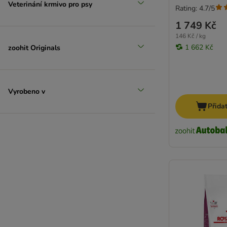
Veterinání krmivo pro psy
Rating: 4.7/5
1 749 Kč
146 Kč / kg
1 662 Kč
zoohit Originals
Vyrobeno v
Přida