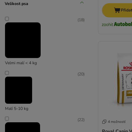
Concept for Life VET
Velikost psa
Přida
(
3
)
(
18
)
Disugual
Velmi malí < 4 kg
(
20
)
Malí 5-10 kg
(
22
)
4 možností
Royal Canin V