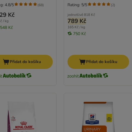
g: 4.8/5
Rating: 5/5
(
68
)
(
2
)
29 Kč
jednotlivě
818 Kč
789 Kč
č / kg
 548 Kč
165 Kč / kg
750 Kč
Přidat do košíku
Přidat do košíku